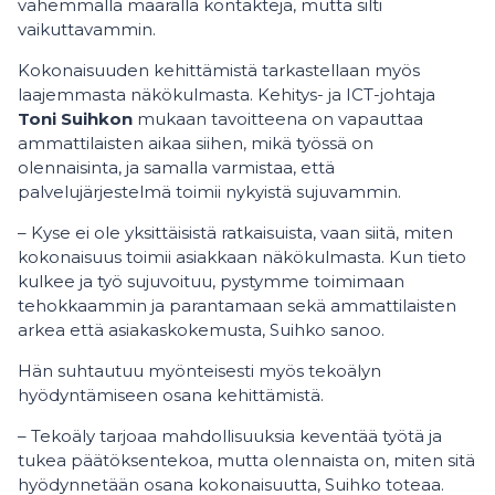
vähemmällä määrällä kontakteja, mutta silti
vaikuttavammin.
Kokonaisuuden kehittämistä tarkastellaan myös
laajemmasta näkökulmasta. Kehitys- ja ICT-johtaja
Toni Suihkon
mukaan tavoitteena on vapauttaa
ammattilaisten aikaa siihen, mikä työssä on
olennaisinta, ja samalla varmistaa, että
palvelujärjestelmä toimii nykyistä sujuvammin.
– Kyse ei ole yksittäisistä ratkaisuista, vaan siitä, miten
kokonaisuus toimii asiakkaan näkökulmasta. Kun tieto
kulkee ja työ sujuvoituu, pystymme toimimaan
tehokkaammin ja parantamaan sekä ammattilaisten
arkea että asiakaskokemusta, Suihko sanoo.
Hän suhtautuu myönteisesti myös tekoälyn
hyödyntämiseen osana kehittämistä.
– Tekoäly tarjoaa mahdollisuuksia keventää työtä ja
tukea päätöksentekoa, mutta olennaista on, miten sitä
hyödynnetään osana kokonaisuutta, Suihko toteaa.