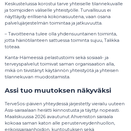
Keskusteluissa korostui tarve yhteiselle tilannekuvalle
ja toimijoiden väliselle yhteistyölle. Turvallisuus ei
näyttäydy erillisenä kokonaisuutena, vaan osana
palvelujärjestelmän toimintaa ja jatkuvuutta.
– Tavoitteena tulee olla yhdensuuntainen toiminta,
jotta häiriötilanteen sattuessa toiminta sujuu, Talikka
toteaa.
Kanta-Hämeessä pelastustoimi sekä sosiaali- ja
terveyspalvelut toimivat saman organisaation alla,
mikä on tiivistänyt käytännön yhteistyötä ja yhteisen
tilannekuvan muodostamista.
Assi tuo muutoksen näkyväksi
TerveSos-päivien yhteydessä järjestetty vierailu uuteen
Assi-sairaalaan herätti kiinnostusta ja täyttyi nopeasti.
Maaliskuussa 2026 avautunut Ahveniston sairaala
kokoaa saman katon alle perusterveydenhuollon,
erikoissairaanhoidon, kuntoutuksen sekä