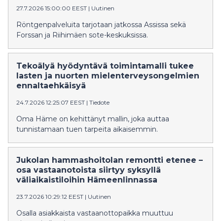
27.7.2026 15:00:00 EEST
|
Uutinen
Röntgenpalveluita tarjotaan jatkossa Assissa sekä
Forssan ja Riihimäen sote-keskuksissa.
Tekoälyä hyödyntävä toimintamalli tukee
lasten ja nuorten mielenterveysongelmien
ennaltaehkäisyä
24.7.2026 12:25:07 EEST
|
Tiedote
Oma Häme on kehittänyt mallin, joka auttaa
tunnistamaan tuen tarpeita aikaisemmin.
Jukolan hammashoitolan remontti etenee –
osa vastaanotoista siirtyy syksyllä
väliaikaistiloihin Hämeenlinnassa
23.7.2026 10:29:12 EEST
|
Uutinen
Osalla asiakkaista vastaanottopaikka muuttuu