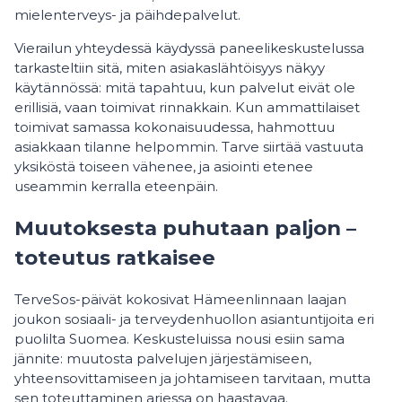
mielenterveys- ja päihdepalvelut.
Vierailun yhteydessä käydyssä paneelikeskustelussa
tarkasteltiin sitä, miten asiakaslähtöisyys näkyy
käytännössä: mitä tapahtuu, kun palvelut eivät ole
erillisiä, vaan toimivat rinnakkain. Kun ammattilaiset
toimivat samassa kokonaisuudessa, hahmottuu
asiakkaan tilanne helpommin. Tarve siirtää vastuuta
yksiköstä toiseen vähenee, ja asiointi etenee
useammin kerralla eteenpäin.
Muutoksesta puhutaan paljon –
toteutus ratkaisee
TerveSos-päivät kokosivat Hämeenlinnaan laajan
joukon sosiaali- ja terveydenhuollon asiantuntijoita eri
puolilta Suomea. Keskusteluissa nousi esiin sama
jännite: muutosta palvelujen järjestämiseen,
yhteensovittamiseen ja johtamiseen tarvitaan, mutta
sen toteuttaminen arjessa on haastavaa.