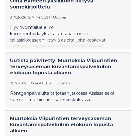
Oma Hämeen yksikköön liittyvä
somekirjoittelu
31.7.2026 12:17:44 EEST
|
Uutinen
Hyvinvointialue ei voi
kommentoida yksittäisiä tapahtumia
tai asiakkaaseen liittyviä asioita, joita koskevat
yksityisyyden suoja ja salassapitosäännökset.
Uutista päivitetty: Muutoksia Viipurintien
terveysaseman kuvantamispalveluihin
elokuun lopusta alkaen
28.7.2026 10:04:41 EEST
|
Uutinen
Röntgenpalveluita tarjotaan jatkossa Assissa sekä
Forssan ja Riihimäen sote-keskuksissa.
Muutoksia Viipurintien terveysaseman
kuvantamispalveluihin elokuun lopusta
alkaen