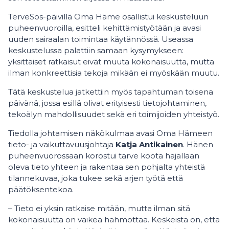
TerveSos-päivillä Oma Häme osallistui keskusteluun
puheenvuoroilla, esitteli kehittämistyötään ja avasi
uuden sairaalan toimintaa käytännössä. Useassa
keskustelussa palattiin samaan kysymykseen:
yksittäiset ratkaisut eivät muuta kokonaisuutta, mutta
ilman konkreettisia tekoja mikään ei myöskään muutu.
Tätä keskustelua jatkettiin myös tapahtuman toisena
päivänä, jossa esillä olivat erityisesti tietojohtaminen,
tekoälyn mahdollisuudet sekä eri toimijoiden yhteistyö.
Tiedolla johtamisen näkökulmaa avasi Oma Hämeen
tieto- ja vaikuttavuusjohtaja
Katja Antikainen
. Hänen
puheenvuorossaan korostui tarve koota hajallaan
oleva tieto yhteen ja rakentaa sen pohjalta yhteistä
tilannekuvaa, joka tukee sekä arjen työtä että
päätöksentekoa.
– Tieto ei yksin ratkaise mitään, mutta ilman sitä
kokonaisuutta on vaikea hahmottaa. Keskeistä on, että