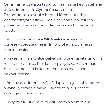
Oma Häme osallistui tapahtumaan sekä keskustelijana
että esimerkkinä käytännön ratkaisuista.
Tapahtumassa avattiin Kanta-Hämeessä tehtyä
kehittämistyötä asiakkuuden hallinnan, palvelujen
yhteensovittamisen ja uuden sairaalan toimintamallin
kautta.
Hyvinvointialuejohtaja
Olli Naukkarinen
nosti
puheenvuorossaan esiin ilmiön, joka näkyy arjessa
monin tavoin.
– Rakennammeko itse palveluja, joita ei tarvita tai joihin
resurssit eivät riitä. Meidän on pystyttävä katsomaan
palvelutapahtumia kokonaisuutena asiakkaan
näkökulmasta.
Hän kuvasi esimerkin ADHD-lapsesta, jolla oli vuoden
aikana kymmeniä palvelukontakteja ja runsaasti
käyntejä eri palveluissa.
– Kysymys kuuluu, olisiko voitu toimia aiemmin ja