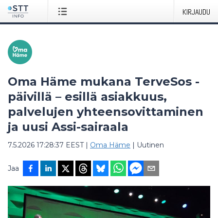
KIRJAUDU
Oma Häme mukana TerveSos -
päivillä – esillä asiakkuus,
palvelujen yhteensovittaminen
ja uusi Assi-sairaala
7.5.2026 17:28:37 EEST
|
Oma Häme
|
Uutinen
Jaa