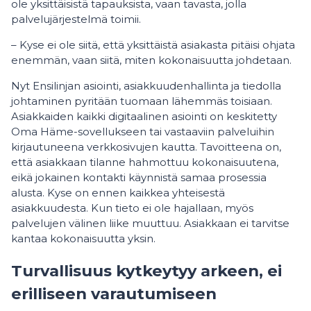
ole yksittäisistä tapauksista, vaan tavasta, jolla
palvelujärjestelmä toimii.
– Kyse ei ole siitä, että yksittäistä asiakasta pitäisi ohjata
enemmän, vaan siitä, miten kokonaisuutta johdetaan.
Nyt Ensilinjan asiointi, asiakkuudenhallinta ja tiedolla
johtaminen pyritään tuomaan lähemmäs toisiaan.
Asiakkaiden kaikki digitaalinen asiointi on keskitetty
Oma Häme-sovellukseen tai vastaaviin palveluihin
kirjautuneena verkkosivujen kautta. Tavoitteena on,
että asiakkaan tilanne hahmottuu kokonaisuutena,
eikä jokainen kontakti käynnistä samaa prosessia
alusta. Kyse on ennen kaikkea yhteisestä
asiakkuudesta. Kun tieto ei ole hajallaan, myös
palvelujen välinen liike muuttuu. Asiakkaan ei tarvitse
kantaa kokonaisuutta yksin.
Turvallisuus kytkeytyy arkeen, ei
erilliseen varautumiseen