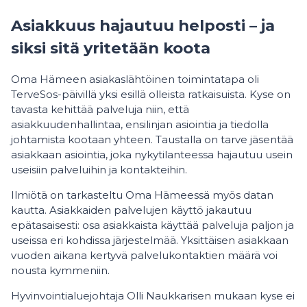
Asiakkuus hajautuu helposti – ja
siksi sitä yritetään koota
Oma Hämeen asiakaslähtöinen toimintatapa oli
TerveSos-päivillä yksi esillä olleista ratkaisuista. Kyse on
tavasta kehittää palveluja niin, että
asiakkuudenhallintaa, ensilinjan asiointia ja tiedolla
johtamista kootaan yhteen. Taustalla on tarve jäsentää
asiakkaan asiointia, joka nykytilanteessa hajautuu usein
useisiin palveluihin ja kontakteihin.
Ilmiötä on tarkasteltu Oma Hämeessä myös datan
kautta. Asiakkaiden palvelujen käyttö jakautuu
epätasaisesti: osa asiakkaista käyttää palveluja paljon ja
useissa eri kohdissa järjestelmää. Yksittäisen asiakkaan
vuoden aikana kertyvä palvelukontaktien määrä voi
nousta kymmeniin.
Hyvinvointialuejohtaja Olli Naukkarisen mukaan kyse ei