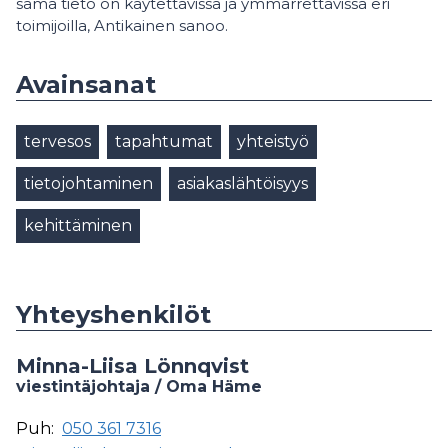
sama tieto on käytettävissä ja ymmärrettävissä eri
toimijoilla, Antikainen sanoo.
Avainsanat
tervesos
tapahtumat
yhteistyö
tietojohtaminen
asiakaslähtöisyys
kehittäminen
Yhteyshenkilöt
Minna-Liisa Lönnqvist
viestintäjohtaja / Oma Häme
Puh:
050 361 7316