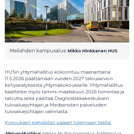
Meilahden kampusalue
Mikko Hinkkanen
HUS
HUSin yhtymähallitus kokoontuu maanantaina
11.5.2026 päättämään vuoden 2027 talousarvion
kehysesityksestä yhtymäkokoukselle. Yhtymähallitus
käsittelee myös tammi-maaliskuun 2026 toimintaa ja
taloutta sekä päättää Diagnostiikkakeskuksen
tulosaluejohtajan ja Medisiinisten palveluiden
tulosaluejohtajan valinnasta.
Kokouksen esityslistan pääset lukemaan täältä.
Yhtymähallitus
johtaa HUSin toimintaa, hallintoa ja