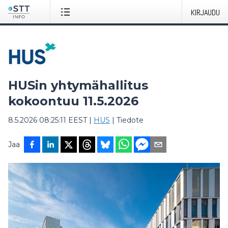
KIRJAUDU
HUSin yhtymähallitus
kokoontuu 11.5.2026
8.5.2026 08:25:11 EEST
|
HUS
|
Tiedote
Jaa