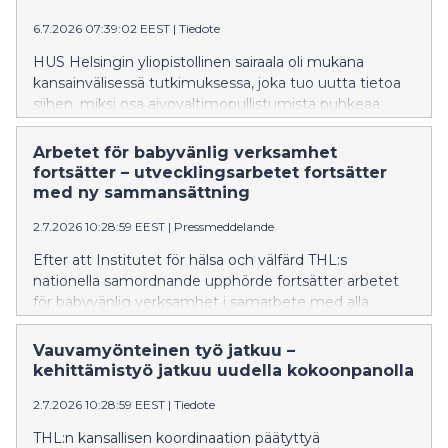
Neuroscience.
6.7.2026 07:39:02 EEST
|
Tiedote
HUS Helsingin yliopistollinen sairaala oli mukana
kansainvälisessä tutkimuksessa, joka tuo uutta tietoa
siihen, miksi osa aivovaltimopullistumista puhkeaa.
Tulokset voivat tulevaisuudessa auttaa tunnistamaan
nykyistä paremmin ne pullistumat, joiden
Arbetet för babyvänlig verksamhet
puhkeamisriski on suurin ja tukemaan uusien
fortsätter – utvecklingsarbetet fortsätter
lääkehoitojen kehittämistä. Tutkimus on julkaistu
med ny sammansättning
arvostetussa Nature Neuroscience -lehdessä.
2.7.2026 10:28:59 EEST
|
Pressmeddelande
Efter att Institutet för hälsa och välfärd THL:s
nationella samordnande upphörde fortsätter arbetet
för babyvänlig verksamhet i samarbete med alla
välfärdsområden. Målet för den sakkunniggrupp som
HUS har sammankallat är att trygga och utveckla
Vauvamyönteinen työ jatkuu –
babyvänlig vård i hela landet.
kehittämistyö jatkuu uudella kokoonpanolla
2.7.2026 10:28:59 EEST
|
Tiedote
THL:n kansallisen koordinaation päätyttyä