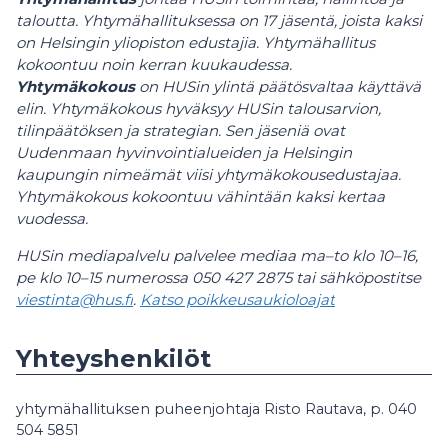
taloutta. Yhtymähallituksessa on 17 jäsentä, joista kaksi
on Helsingin yliopiston edustajia. Yhtymähallitus
kokoontuu noin kerran kuukaudessa.
Yhtymäkokous
on HUSin ylintä päätösvaltaa käyttävä
elin. Yhtymäkokous hyväksyy HUSin talousarvion,
tilinpäätöksen ja strategian. Sen jäseniä ovat
Uudenmaan hyvinvointialueiden ja Helsingin
kaupungin nimeämät viisi yhtymäkokousedustajaa.
Yhtymäkokous kokoontuu vähintään kaksi kertaa
vuodessa.
HUSin mediapalvelu palvelee mediaa ma–to klo 10–16,
pe klo 10–15 numerossa 050 427 2875 tai sähköpostitse
viestinta@hus.fi
.
Katso poikkeusaukioloajat
Yhteyshenkilöt
yhtymähallituksen puheenjohtaja Risto Rautava, p. 040
504 5851