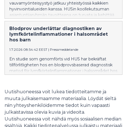
vauvamyönteisyystyö jatkuu yhteistyössä kaikkien
hyvinvointialueiden kanssa. HUSin koollekutsuman
asiantuntijaryhmän tavoitteena on turvata ja kehittää
vauvamyönteistä hoitoa koko maassa.
Blodprov underlättar diagnostiken av
lymfkörtelinflammationer i halsområdet
hos barn
1.7.2026 08:54:42 EEST
|
Pressmeddelande
En studie som genomförts vid HUS har bekräftat
tillförlitligheten hos en blodprovsbaserad diagnostisk
metod för lymfkörtelinflammationer i halsområdet hos
barn som orsakas av miljömykobakterier. Ett blodprov
är ett snabbare och för patienten mer skonsamt sätt
att säkerställa diagnosen än invasiva metoder, såsom
Uutishuoneessa voit lukea tiedotteitamme ja
vävnadsprovtagning.
muuta julkaisemaamme materiaalia. Löydät sieltä
niin yhteyshenkilöidemme tiedot kuin vapaasti
julkaistavissa olevia kuvia ja videoita.
Uutishuoneessa voit nähdä myös sosiaalisen median
sisältöjä. Kaikki tiedotepalvelussa julkaistu materiaali