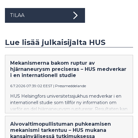
TILAA
Lue lisää julkaisijalta HUS
Mekanismerna bakom ruptur av
hjärnaneurysm preciseras – HUS medverkar
i en internationell studie
6.7.2026 07:39:02 EEST
|
Pressmeddelande
HUS Helsingfors universitetssjukhus medverkar i en
internationell studie som tillför ny information om
varför en del hjärnaneurysm rupturerar. Resultaten kan
i framtiden bidra till att bättre än i nuläget identifiera
aneurysmen med störst rupturrisk och stödja
Aivovaltimopullistuman puhkeamisen
utvecklingen av nya läkemedelsbehandlingar. Studien
mekanismi tarkentuu – HUS mukana
har publicerats i den ansedda tidskriften Nature
kansainvälisessä tutkimuksessa