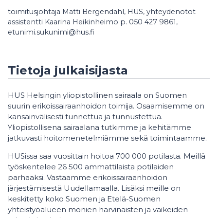
toimitusjohtaja Matti Bergendahl, HUS, yhteydenotot
assistentti Kaarina Heikinheimo p. 050 427 9861,
etunimi.sukunimi@hus.fi
Tietoja julkaisijasta
HUS Helsingin yliopistollinen sairaala on Suomen
suurin erikoissairaanhoidon toimija. Osaamisemme on
kansainvälisesti tunnettua ja tunnustettua.
Yliopistollisena sairaalana tutkimme ja kehitämme
jatkuvasti hoitomenetelmiämme sekä toimintaamme.
HUSissa saa vuosittain hoitoa 700 000 potilasta. Meillä
työskentelee 26 500 ammattilaista potilaiden
parhaaksi. Vastaamme erikoissairaanhoidon
järjestämisestä Uudellamaalla. Lisäksi meille on
keskitetty koko Suomen ja Etelä-Suomen
yhteistyöalueen monien harvinaisten ja vaikeiden