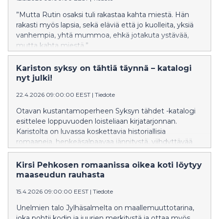
”Mutta Rutin osaksi tuli rakastaa kahta miestä. Hän
rakasti myös lapsia, sekä eläviä että jo kuolleita, yksiä
vanhempia, yhtä mummoa, ehkä jotakuta ystävää,
mutta kahta miestä.”
Kariston syksy on tähtiä täynnä – katalogi
nyt julki!
22.4.2026 09:00:00 EEST
|
Tiedote
Otavan kustantamoperheen Syksyn tähdet -katalogi
esittelee loppuvuoden loisteliaan kirjatarjonnan.
Karistolta on luvassa koskettavia historiallisia
romaaneja, henkeäsalpaavaa jännitystä, viihdyttävää
romantiikkaa ja viettelevää romantasiaa. Lasten- ja
nuortenkirjallisuudessa tutut, rakastetut sarjat jatkuvat.
Kirsi Pehkosen romaanissa oikea koti löytyy
maaseudun rauhasta
15.4.2026 09:00:00 EEST
|
Tiedote
Unelmien talo Jylhäsalmelta on maallemuuttotarina,
joka pohtii kodin ja juurien merkitystä ja ottaa myös