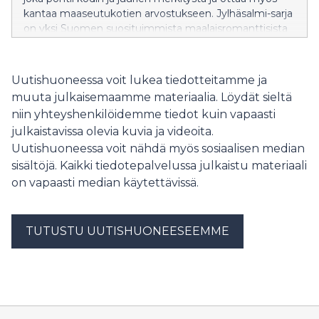
kantaa maaseutukotien arvostukseen. Jylhäsalmi-sarja
on yksi Suomen suosituimmista maalaisromanttisista
sarjoista ja sen kirjoja on myyty jo yli neljännesmiljoona
kappaletta.
Uutishuoneessa voit lukea tiedotteitamme ja
muuta julkaisemaamme materiaalia. Löydät sieltä
niin yhteyshenkilöidemme tiedot kuin vapaasti
julkaistavissa olevia kuvia ja videoita.
Uutishuoneessa voit nähdä myös sosiaalisen median
sisältöjä. Kaikki tiedotepalvelussa julkaistu materiaali
on vapaasti median käytettävissä.
TUTUSTU UUTISHUONEESEEMME