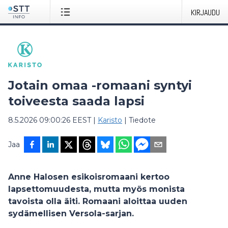
KIRJAUDU
Jotain omaa -romaani syntyi
toiveesta saada lapsi
8.5.2026 09:00:26 EEST
|
Karisto
|
Tiedote
Jaa
Anne Halosen esikoisromaani kertoo
lapsettomuudesta, mutta myös monista
tavoista olla äiti. Romaani aloittaa uuden
sydämellisen Versola-sarjan.