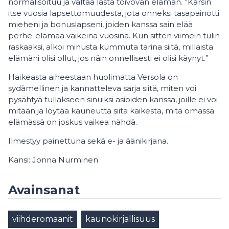
normalisoituu ja valtaa lasta toivovan elämän. ”Kärsin
itse vuosia lapsettomuudesta, jota onneksi tasapainotti
mieheni ja bonuslapseni, joiden kanssa sain elää
perhe-elämää vaikeina vuosina. Kun sitten viimein tulin
raskaaksi, alkoi minusta kummuta tarina siitä, millaista
elämäni olisi ollut, jos näin onnellisesti ei olisi käynyt.”
Haikeasta aiheestaan huolimatta Versola on
sydämellinen ja kannatteleva sarja siitä, miten voi
pysähtyä tullakseen sinuiksi asioiden kanssa, joille ei voi
mitään ja löytää kauneutta siitä kaikesta, mitä omassa
elämässä on joskus vaikea nähdä.
Ilmestyy painettuna sekä e- ja äänikirjana.
Kansi: Jonna Nurminen
Avainsanat
viihderomaanit
kaunokirjallisuus