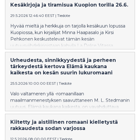
Kesäkirjoja ja tiramisua Kuopion torilla 26.6.
29.5.2026 12:46:40 EEST
|
Tiedote
Hyvää mieltä ja herkkuja on tarjolla kesäkuun lopussa
Kuopiossa, kun kirjailijat Minna Haapasalo ja Kirsi
Pehkonen keskustelevat tämän kesän
uutuusviihdekirjoistaan kahvila La Dolce Vitassa.
Urheudesta, sinnikkyydestä ja perheen
tärkeydestä kertova Elämä kaukana
kaikesta on kesän suurin lukuromaani
25.5.2026 10:00:00 EEST
|
Tiedote
Valo valtameren yllä -romaanillaan
maailmanmenestyksen saavuttaneen M. L. Stedmanin
uutuus, Elämä kaukana kaikesta, on vavahduttava
historiallinen lukuromaani perheestä, tragediasta ja
suuresta rakkaudesta.
Kiitetty ja aistillinen romaani kielletystä
rakkaudesta sodan varjossa
12.5.2026 08:00:00 EEST
|
Tiedote