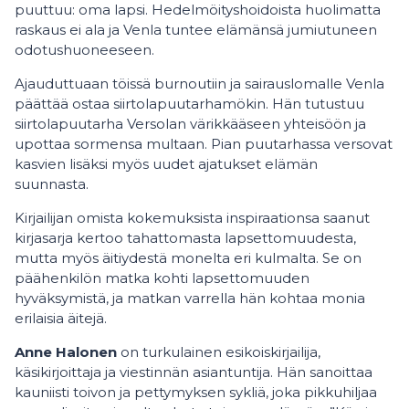
puuttuu: oma lapsi. Hedelmöityshoidoista huolimatta
raskaus ei ala ja Venla tuntee elämänsä jumiutuneen
odotushuoneeseen.
Ajauduttuaan töissä burnoutiin ja sairauslomalle Venla
päättää ostaa siirtolapuutarhamökin. Hän tutustuu
siirtolapuutarha Versolan värikkääseen yhteisöön ja
upottaa sormensa multaan. Pian puutarhassa versovat
kasvien lisäksi myös uudet ajatukset elämän
suunnasta.
Kirjailijan omista kokemuksista inspiraationsa saanut
kirjasarja kertoo tahattomasta lapsettomuudesta,
mutta myös äitiydestä monelta eri kulmalta. Se on
päähenkilön matka kohti lapsettomuuden
hyväksymistä, ja matkan varrella hän kohtaa monia
erilaisia äitejä.
Anne Halonen
on turkulainen esikoiskirjailija,
käsikirjoittaja ja viestinnän asiantuntija. Hän sanoittaa
kauniisti toivon ja pettymyksen sykliä, joka pikkuhiljaa