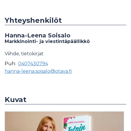
Yhteyshenkilöt
Hanna-Leena Soisalo
Markkinointi- ja viestintäpäällikkö
Viihde, tietokirjat
Puh:
0407430794
hanna-leena.soisalo@otava.fi
Kuvat