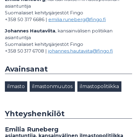
asiantuntija
Suomalaiset kehitysjärjestöt Fingo
+358 50 317 6686 |
emilia.runeberg@fingo.fi
Johannes Hautaviita
, kansainvälisen politiikan
asiantuntija
Suomalaiset kehitysjärjestöt Fingo
+358 50 317 6708 |
johannes.hautaviita@fingo.fi
Avainsanat
ilmasto
ilmastonmuutos
ilmastopolitiikka
Yhteyshenkilöt
Emilia Runeberg
asiantuntija, kansainvälinen ilmastopolitiikka