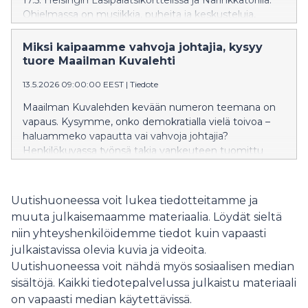
17.5. Helsingin Lasipalatsikorttelissa ja Narinkkatorilla.
Ohjelmassa on musiikkia, puheita ja keskusteluja,
työpajoja, lastenohjelmaa ja näytteilleasettajien
ständejä. Koko perheen festivaalin teema on Vapaus.
Miksi kaipaamme vahvoja johtajia, kysyy
tuore Maailman Kuvalehti
13.5.2026 09:00:00 EEST
|
Tiedote
Maailman Kuvalehden kevään numeron teemana on
vapaus. Kysymme, onko demokratialla vielä toivoa –
haluammeko vapautta vai vahvoja johtajia?
Henkilökuvassa työnsä takia vankeuteen tuomittu
iranilainen muotisuunnittelija Farnaz Abdoli, joka
vierailee myös Maailma kylässä -festivaaleilla 16.5.
Uutishuoneessa voit lukea tiedotteitamme ja
muuta julkaisemaamme materiaalia. Löydät sieltä
niin yhteyshenkilöidemme tiedot kuin vapaasti
julkaistavissa olevia kuvia ja videoita.
Uutishuoneessa voit nähdä myös sosiaalisen median
sisältöjä. Kaikki tiedotepalvelussa julkaistu materiaali
on vapaasti median käytettävissä.