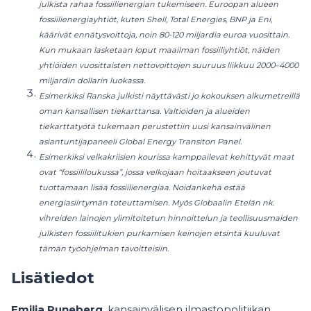
julkista rahaa fossiilienergian tukemiseen. Euroopan alueen
fossiilienergiayhtiöt, kuten Shell, Total Energies, BNP ja Eni,
käärivät ennätysvoittoja, noin 80-120 miljardia euroa vuosittain.
Kun mukaan lasketaan loput maailman fossiiliyhtiöt, näiden
yhtiöiden vuosittaisten nettovoittojen suuruus liikkuu 2000–4000
miljardin dollarin luokassa.
Esimerkiksi Ranska julkisti näyttävästi jo kokouksen alkumetreillä
oman kansallisen tiekarttansa. Valtioiden ja alueiden
tiekarttatyötä tukemaan perustettiin uusi kansainvälinen
asiantuntijapaneeli Global Energy Transiton Panel.
Esimerkiksi velkakriisien kourissa kamppailevat kehittyvät maat
ovat “fossiililoukussa”, jossa velkojaan hoitaakseen joutuvat
tuottamaan lisää fossiilienergiaa. Noidankehä estää
energiasiirtymän toteuttamisen. Myös Globaalin Etelän nk.
vihreiden lainojen ylimitoitetun hinnoittelun ja teollisuusmaiden
julkisten fossiilitukien purkamisen keinojen etsintä kuuluvat
tämän työohjelman tavoitteisiin.
Lisätiedot
Emilia Runeberg
, kansainvälisen ilmastopolitiikan