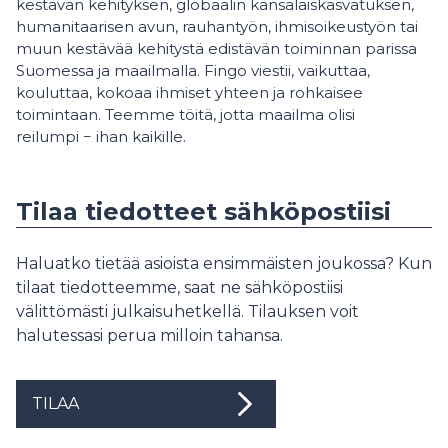
kestävän kehityksen, globaalin kansalaiskasvatuksen,
humanitaarisen avun, rauhantyön, ihmisoikeustyön tai
muun kestävää kehitystä edistävän toiminnan parissa
Suomessa ja maailmalla. Fingo viestii, vaikuttaa,
kouluttaa, kokoaa ihmiset yhteen ja rohkaisee
toimintaan. Teemme töitä, jotta maailma olisi
reilumpi − ihan kaikille.
Tilaa tiedotteet sähköpostiisi
Haluatko tietää asioista ensimmäisten joukossa? Kun
tilaat tiedotteemme, saat ne sähköpostiisi
välittömästi julkaisuhetkellä. Tilauksen voit
halutessasi perua milloin tahansa.
TILAA