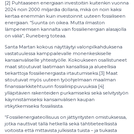
[2] Puhtaaseen energiaan investoitiin kuitenkin vuonna
2024 noin 2000 miljardia dollaria, mikä on noin kaksi
kertaa enemmän kuin investoinnit uuteen fossiiliseen
energiaan. “Suunta on oikea. Mutta ilmaston
lämpenemisen kannalta vain fossiilienergian alasajolla
on väliä”, Runeberg toteaa.
Santa Martan kokous näyttäytyi valonpilkahduksena
vastatuulessa kamppailevalle monenkeskiselle
kansainväliselle yhteistyölle. Kokoukseen osallistuneet
maat sitoutuivat laatimaan kansallisia ja alueellisia
tiekarttoja fossiilienergiasta irtautumiseksi.[3] Maat
sitoutuivat myös uuteen työohjelmaan maailman
finanssiarkkitehtuurin fossiiliriippuvuuksia [4]
ylläpitävien rakenteiden purkamiseksi sekä selvitystyön
käynnistämiseksi kansainvälisen kaupan
irtikytkemiseksi fossiilisista.
“Fossiilienergiateollisuus on jättiyritysten omistuksessa,
jotka nauttivat tällä hetkellä sekä tähtitieteellisistä
voitoista että mittavista julkisista tuista – ja tiukasta