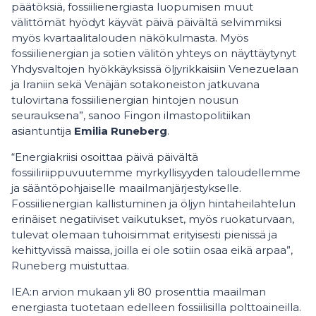
päätöksiä, fossiilienergiasta luopumisen muut
välittömät hyödyt käyvät päivä päivältä selvimmiksi
myös kvartaalitalouden näkökulmasta. Myös
fossiilienergian ja sotien välitön yhteys on näyttäytynyt
Yhdysvaltojen hyökkäyksissä öljyrikkaisiin Venezuelaan
ja Iraniin sekä Venäjän sotakoneiston jatkuvana
tulovirtana fossiilienergian hintojen nousun
seurauksena”, sanoo Fingon ilmastopolitiikan
asiantuntija
Emilia Runeberg
.
“Energiakriisi osoittaa päivä päivältä
fossiiliriippuvuutemme myrkyllisyyden taloudellemme
ja sääntöpohjaiselle maailmanjärjestykselle.
Fossiilienergian kallistuminen ja öljyn hintaheilahtelun
erinäiset negatiiviset vaikutukset, myös ruokaturvaan,
tulevat olemaan tuhoisimmat erityisesti pienissä ja
kehittyvissä maissa, joilla ei ole sotiin osaa eikä arpaa”,
Runeberg muistuttaa.
IEA:n arvion mukaan yli 80 prosenttia maailman
energiasta tuotetaan edelleen fossiilisilla polttoaineilla.