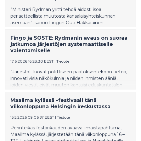
”Ministeri Rydman yritti tehdä aidosti isoa,
periaatteellista muutosta kansalaisyhteiskunnan
asemaan”, sanoo Fingon Outi Hakkarainen.
Fingo ja SOSTE: Rydmanin avaus on suoraa
jatkumoa järjestöjen systemaattiselle
vaientamiselle
17.6.2026 16:28:30 EEST
|
Tiedote
”Järjestöt tuovat poliittiseen päätöksentekoon tietoa,
innovatiivisia näkökulmia ja niiden ihmisten ääniä,
joiden viestit eivät muuten kantaisi eduskuntatalon
neuvottelupöytiin”, sanoo Fingon hallituksen
puheenjohtaja Eva Biaudet.
Maailma kylässä -festivaali tänä
viikonloppuna Helsingin keskustassa
15.5.2026 09:06:57 EEST
|
Tiedote
Perinteikäs festarikauden avaava ilmaistapahtuma,
Maailma kylässä, järjestetään tänä viikonloppuna 16.–