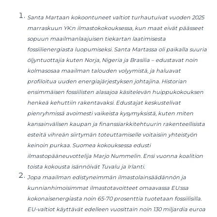
Santa Martaan kokoontuneet valtiot turhautuivat vuoden 2025
marraskuun YK:n ilmastokokouksessa, kun maat eivät päässeet
sopuun maailmanlaajuisen tiekartan laatimisesta
fossiilienergiasta luopumiseksi. Santa Martassa oli paikalla suuria
öljyntuottajia kuten Norja, Nigeria ja Brasilia – edustavat noin
kolmasosaa maailman talouden volyymistä, ja haluavat
profiloitua uuden energiajärjestyksen johtajina. Historian
ensimmäisen fossiilisten alasajoa käsitelevän huippukokouksen
henkeä kehuttiin rakentavaksi. Edustajat keskustelivat
pienryhmissä avoimesti vaikeista kysymyksistä, kuten miten
kansainvälisen kaupan ja finanssiarkkitehtuurin rakenteellisista
esteitä vihreän siirtymän toteuttamiselle voitaisiin yhteistyön
keinoin purkaa. Suomea kokouksessa edusti
ilmastopääneuvottelija Marjo Nummelin. Ensi vuonna koalition
toista kokousta isännöivät Tuvalu ja Irlanti.
Jopa maailman edistyneimmän ilmastolainsäädännön ja
kunnianhimoisimmat ilmastotavoitteet omaavassa EU:ssa
kokonaisenergiasta noin 65-70 prosenttia tuotetaan fossiilisilla.
EU-valtiot käyttävät edelleen vuosittain noin 130 miljardia euroa