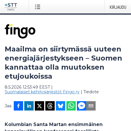
KIRJAUDU
Maailma on siirtymässä uuteen
energiajärjestykseen – Suomen
kannattaa olla muutoksen
etujoukoissa
8.5.2026 12:53:49 EEST
|
Suomalaiset kehitysjärjestöt Fingo ry
|
Tiedote
Jaa
Kolumbian Santa Martan ensimmäinen