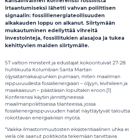
kansainvälinen konferenssi fossiilista
irtaantumiseksi lähetti vahvan poliittisen
signaalin: fossiilienergiateollisuuden
aikakauden loppu on alkanut. Siirtymään
mukautuminen edellyttää vihreitä
investointeja, fossiilitukien alasajoa ja tukea
kehittyvien maiden siirtymälle.
57 valtion ministerit ja edustajat kokoontuivat 27-28.
huhtikuuta Kolumbian Santa Martan
öljysatamakaupunkiin puimaan, miten maailman
riippuvuudesta fossiilienergiaan – öljyyn, kivihiileen ja
maakaasuun – päästäisiin lopultakin eroon.[1]
Konferenssi käytiin jännittyneessä
maailmanpoliittisessa tilanteessa, jossa
fossiilienergiriippuvuuden haitat näyttäytyvät taloutta
rokottavan energiakriisin myötä.
“Vaikka ilmastonmuutosten eksistentiaalinen uhka ei
vielä ole saanut poliitikoita tekemään tarvittavia