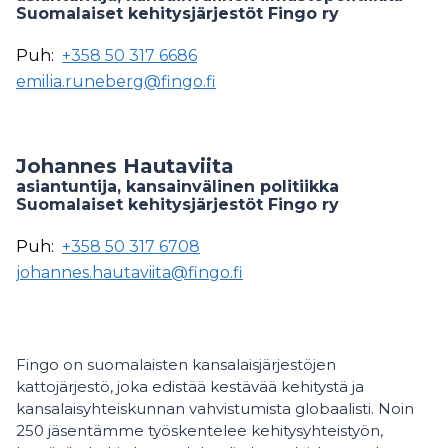
Suomalaiset kehitysjärjestöt Fingo ry
Puh:
+358 50 317 6686
emilia.runeberg@fingo.fi
Johannes Hautaviita
asiantuntija, kansainvälinen politiikka
Suomalaiset kehitysjärjestöt Fingo ry
Puh:
+358 50 317 6708
johannes.hautaviita@fingo.fi
Fingo on suomalaisten kansalaisjärjestöjen
kattojärjestö, joka edistää kestävää kehitystä ja
kansalaisyhteiskunnan vahvistumista globaalisti. Noin
250 jäsentämme työskentelee kehitysyhteistyön,