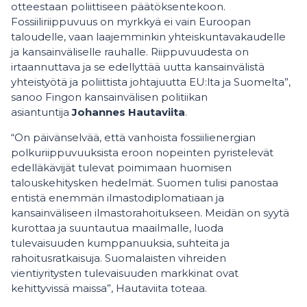
otteestaan poliittiseen päätöksentekoon.
Fossiiliriippuvuus on myrkkyä ei vain Euroopan
taloudelle, vaan laajemminkin yhteiskuntavakaudelle
ja kansainväliselle rauhalle. Riippuvuudesta on
irtaannuttava ja se edellyttää uutta kansainvälistä
yhteistyötä ja poliittista johtajuutta EU:lta ja Suomelta”,
sanoo Fingon kansainvälisen politiikan
asiantuntija
Johannes Hautaviita
.
“On päivänselvää, että vanhoista fossiilienergian
polkuriippuvuuksista eroon nopeinten pyristelevät
edelläkävijät tulevat poimimaan huomisen
talouskehitysken hedelmät. Suomen tulisi panostaa
entistä enemmän ilmastodiplomatiaan ja
kansainväliseen ilmastorahoitukseen. Meidän on syytä
kurottaa ja suuntautua maailmalle, luoda
tulevaisuuden kumppanuuksia, suhteita ja
rahoitusratkaisuja. Suomalaisten vihreiden
vientiyritysten tulevaisuuden markkinat ovat
kehittyvissä maissa”, Hautaviita toteaa.