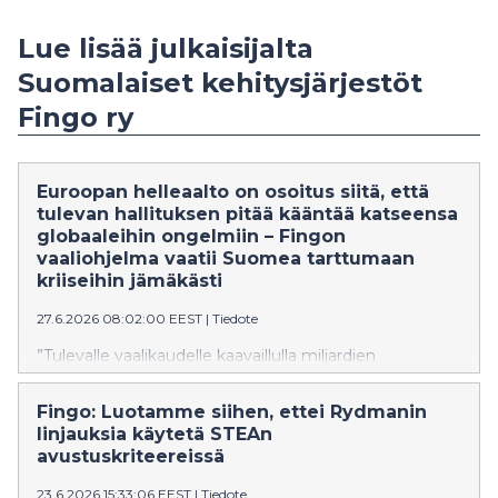
Lue lisää julkaisijalta
Suomalaiset kehitysjärjestöt
Fingo ry
Euroopan helleaalto on osoitus siitä, että
tulevan hallituksen pitää kääntää katseensa
globaaleihin ongelmiin – Fingon
vaaliohjelma vaatii Suomea tarttumaan
kriiseihin jämäkästi
27.6.2026 08:02:00 EEST
|
Tiedote
”Tulevalle vaalikaudelle kaavaillulla miljardien
sopeutuksella ei ole pidemmällä aikavälillä mitään väliä,
jos seisomme samaan aikaan tumput suorina, kun
Fingo: Luotamme siihen, ettei Rydmanin
ilmastonmuutoksen kaltaiset kriisit syventyvät. Ne
linjauksia käytetä STEAn
syövät maailmantaloudesta riippuvaiselta Suomelta
avustuskriteereissä
kymmenen miljardia aamupalaksi”, sanoo Fingon
vaikuttamistyön johtaja Ilmari Nalbantoglu.
23.6.2026 15:33:06 EEST
|
Tiedote