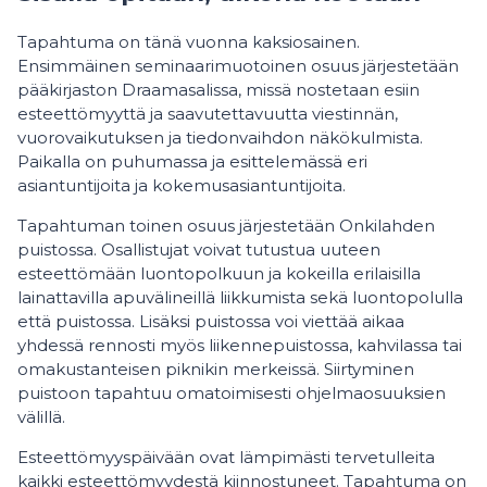
Tapahtuma on tänä vuonna kaksiosainen.
Ensimmäinen seminaarimuotoinen osuus järjestetään
pääkirjaston Draamasalissa, missä nostetaan esiin
esteettömyyttä ja saavutettavuutta viestinnän,
vuorovaikutuksen ja tiedonvaihdon näkökulmista.
Paikalla on puhumassa ja esittelemässä eri
asiantuntijoita ja kokemusasiantuntijoita.
Tapahtuman toinen osuus järjestetään Onkilahden
puistossa. Osallistujat voivat tutustua uuteen
esteettömään luontopolkuun ja kokeilla erilaisilla
lainattavilla apuvälineillä liikkumista sekä luontopolulla
että puistossa. Lisäksi puistossa voi viettää aikaa
yhdessä rennosti myös liikennepuistossa, kahvilassa tai
omakustanteisen piknikin merkeissä. Siirtyminen
puistoon tapahtuu omatoimisesti ohjelmaosuuksien
välillä.
Esteettömyyspäivään ovat lämpimästi tervetulleita
kaikki esteettömyydestä kiinnostuneet. Tapahtuma on