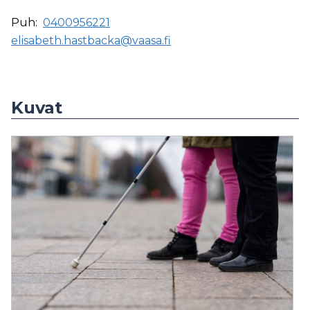
Puh:
0400956221
elisabeth.hastbacka@vaasa.fi
Kuvat