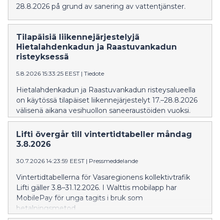
28.8.2026 på grund av sanering av vattentjänster.
Tilapäisiä liikennejärjestelyjä
Hietalahdenkadun ja Raastuvankadun
risteyksessä
5.8.2026 15:33:25 EEST
|
Tiedote
Hietalahdenkadun ja Raastuvankadun risteysalueella
on käytössä tilapäiset liikennejärjestelyt 17.–28.8.2026
välisenä aikana vesihuollon saneeraustöiden vuoksi.
Lifti övergår till vintertidtabeller måndag
3.8.2026
30.7.2026 14:23:59 EEST
|
Pressmeddelande
Vintertidtabellerna för Vasaregionens kollektivtrafik
Lifti gäller 3.8–31.12.2026. I Walttis mobilapp har
MobilePay för unga tagits i bruk som
betalningsmetod.