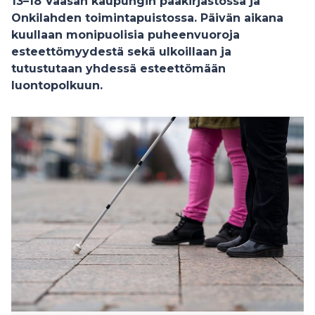
13–18 Vaasan kaupungin pääkirjastossa ja
Onkilahden toimintapuistossa. Päivän aikana
kuullaan monipuolisia puheenvuoroja
esteettömyydestä sekä ulkoillaan ja
tutustutaan yhdessä esteettömään
luontopolkuun.