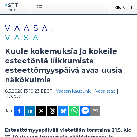
KIRJAUDU
Kuule kokemuksia ja kokeile
esteetöntä liikkumista –
esteettömyyspäivä avaa uusia
näkökulmia
8.5.2026 13:10:23 EEST
|
Vaasan kaupunki - Vasa stad
|
Tiedote
Jaa
Esteettömyyspäivää vietetään torstaina 21.5. klo