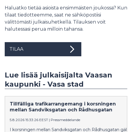
Haluatko tietää asioista ensimmäisten joukossa? Kun
tilaat tiedotteemme, saat ne sähköpostiisi
välittömästi julkaisuhetkellä. Tilauksen voit
halutessasi perua milloin tahansa.
TILAA
Lue lisää julkaisijalta Vaasan
kaupunki - Vasa stad
Tillfälliga trafikarrangemang i korsningen
mellan Sandviksgatan och Rådhusgatan
5.8.2026 15:33:26 EEST
|
Pressmeddelande
I korsningen mellan Sandviksgatan och Rådhusgatan gäller ti