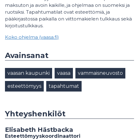
maksuton ja avoin kaikille, ja ohjelmaa on suomeksi ja
ruotsiksi. Tapahtumatilat ovat esteettömiä, ja
pääkirjastossa paikalla on viittomakielen tulkkaus sekä
kirjoitustulkkaus.
Koko ohjelma (vaasa.fi)
Avainsanat
vaasan kaupunki
vaasa
vammaisneuvosto
esteettömyys
tapahtumat
Yhteyshenkilöt
Elisabeth Hästbacka
Esteettömyyskoordinaattori