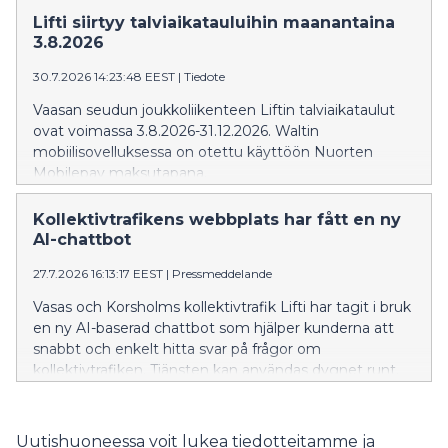
Lifti siirtyy talviaikatauluihin maanantaina
3.8.2026
30.7.2026 14:23:48 EEST
|
Tiedote
Vaasan seudun joukkoliikenteen Liftin talviaikataulut
ovat voimassa 3.8.2026-31.12.2026. Waltin
mobiilisovelluksessa on otettu käyttöön Nuorten
Mobilepay maksutapana.
Kollektivtrafikens webbplats har fått en ny
AI-chattbot
27.7.2026 16:13:17 EEST
|
Pressmeddelande
Vasas och Korsholms kollektivtrafik Lifti har tagit i bruk
en ny AI-baserad chattbot som hjälper kunderna att
snabbt och enkelt hitta svar på frågor om
kollektivtrafiken. Tjänsten kan användas dygnet runt.
Uutishuoneessa voit lukea tiedotteitamme ja