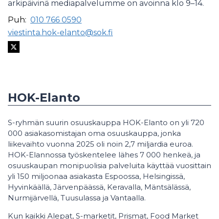
arkipäivinä mediapalvelumme on avoinna klo 9–14.
Puh:
010 766 0590
viestinta.hok-elanto@sok.fi
HOK-Elanto
S-ryhmän suurin osuuskauppa HOK-Elanto on yli 720
000 asiakasomistajan oma osuuskauppa, jonka
liikevaihto vuonna 2025 oli noin 2,7 miljardia euroa.
HOK-Elannossa työskentelee lähes 7 000 henkeä, ja
osuuskaupan monipuolisia palveluita käyttää vuosittain
yli 150 miljoonaa asiakasta Espoossa, Helsingissä,
Hyvinkäällä, Järvenpäässä, Keravalla, Mäntsälässä,
Nurmijärvellä, Tuusulassa ja Vantaalla.
Kun kaikki Alepat, S-marketit, Prismat, Food Market