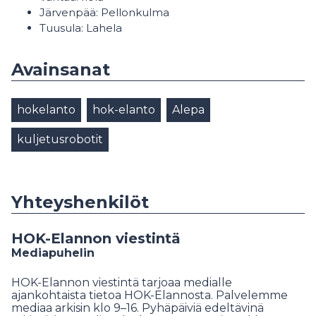
Järvenpää: Pellonkulma
Tuusula: Lahela
Avainsanat
hokelanto
hok-elanto
Alepa
kuljetusrobotit
Yhteyshenkilöt
HOK-Elannon viestintä
Mediapuhelin
HOK-Elannon viestintä tarjoaa medialle
ajankohtaista tietoa HOK-Elannosta. Palvelemme
mediaa arkisin klo 9–16. Pyhäpäiviä edeltävinä