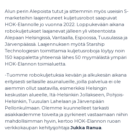
Alun perin Alepoista tutut ja sittemmin myös useisiin S-
marketeihin laajentuneet kuljetusrobot saapuivat
HOK-Elannolle jo vuonna 2022. Loppukevään aikana
robokuljetukset laajanevat jälleen yli viiteentoista
Alepaan Helsingissä, Vantaalla, Espoossa, Tuusulassa ja
Järvenpäässä. Laajennuksen myötä Starship
Technologiesin toimittamia kuljetusroboja löytyy noin
150 kappaletta yhteensä lähes 50 myymälästä ympäri
HOK-Elannon toimialuetta.
-Tuomme robokuljetuksia kevään ja alkukesän aikana
erityisesti sellaisille asuinalueille, joilla palvelua ei ole
aiemmin ollut saatavilla, esimerkiksi Helsingin
keskustan alueelle, Itä-Helsinkiin Jollakseen, Pohjois-
Helsinkiin, Tuusulan Lahelaan ja Järvenpään
Pellonkulmaan. Olemme kuunnelleet tarkasti
asiakkaidemme toiveita ja pyrkineet vastaamaan niihin
mahdollisimman hyvin, kertoo HOK-Elannon ruoan
verkkokaupan kehitysjohtaja
Jukka Ranua
.