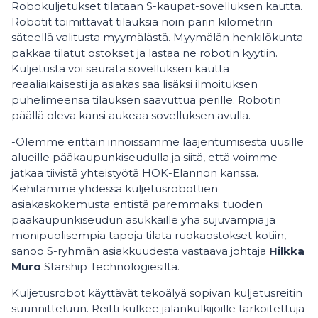
Robokuljetukset tilataan S-kaupat-sovelluksen kautta.
Robotit toimittavat tilauksia noin parin kilometrin
säteellä valitusta myymälästä. Myymälän henkilökunta
pakkaa tilatut ostokset ja lastaa ne robotin kyytiin.
Kuljetusta voi seurata sovelluksen kautta
reaaliaikaisesti ja asiakas saa lisäksi ilmoituksen
puhelimeensa tilauksen saavuttua perille. Robotin
päällä oleva kansi aukeaa sovelluksen avulla.
-Olemme erittäin innoissamme laajentumisesta uusille
alueille pääkaupunkiseudulla ja siitä, että voimme
jatkaa tiivistä yhteistyötä HOK-Elannon kanssa.
Kehitämme yhdessä kuljetusrobottien
asiakaskokemusta entistä paremmaksi tuoden
pääkaupunkiseudun asukkaille yhä sujuvampia ja
monipuolisempia tapoja tilata ruokaostokset kotiin,
sanoo S-ryhmän asiakkuudesta vastaava johtaja
Hilkka
Muro
Starship Technologiesilta.
Kuljetusrobot käyttävät tekoälyä sopivan kuljetusreitin
suunnitteluun. Reitti kulkee jalankulkijoille tarkoitettuja