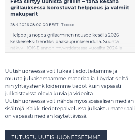
Feta siirtyy uunista grilliin – tänä kesänä
grillauksessa korostuvat helppous ja valmiit
makuparit
28.4.2026 08:00:00 EEST
|
Tiedote
Helppo ja nopea grillaaminen nousee kesällä 2026
keskeiseksi trendiksi pääkaupunkiseudulla. Suunta
näkyy HOK-Elannon myyntidatassa vuosilta 2024 ja
2025. Kuluttajat suosivat grillauksessa yhä useammin
valmiiksi mietittyjä makupareja ja ratkaisuja, joilla on
vaivatonta onnistua. Tänä kesänä muun
Uutishuoneessa voit lukea tiedotteitamme ja
muassa täyteläinen fetajuusto siirtyy uunista grilliin.
muuta julkaisemaamme materiaalia. Löydät sieltä
niin yhteyshenkilöidemme tiedot kuin vapaasti
julkaistavissa olevia kuvia ja videoita.
Uutishuoneessa voit nähdä myös sosiaalisen median
sisältöjä. Kaikki tiedotepalvelussa julkaistu materiaali
on vapaasti median käytettävissä.
TUTUSTU UUTISHUONEESEEMME