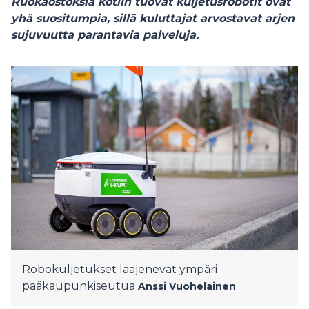
Ruokaostoksia kotiin tuovat kuljetusrobotit ovat
yhä suositumpia, sillä kuluttajat arvostavat arjen
sujuvuutta parantavia palveluja.
Robokuljetukset laajenevat ympäri
pääkaupunkiseutua
Anssi Vuohelainen