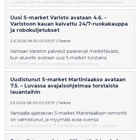
vuoden ajan tuoden liikkuvan päivittäistavarakaupan
suoraan tapahtuma-alueille. Festarikansa ostaa
konttimyymälästä pitkälti samoja tuttuja evästuotteita
Uusi S-market Varisto avataan 4.6. -
kuin lähikaupastakin. Samalla esimerkiksi vegaanisten
Varistoon kauan kaivattu 24/7-ruokakauppa
vaihtoehtojen suosio on kasvanut selvästi myös
ja robokuljetukset
festareilla.
2.6.2026 08:30:00 EEST
|
Tiedote
Vantaan Variston palvelut paranevat merkittävästi,
kun alueelle avataan uusi S-market torstaina
4.6.2026. Ympäri vuorokauden auki oleva
myymälä tuo Varistoon kauan kaivatun ruokakaupan
sekä uusia arkea helpottavia palveluita.
Uudistunut S-market Martinlaakso avataan
7.5. – Luvassa avajaisohjelmaa torstaista
lauantaihin
5.5.2026 08:00:00 EEST
|
Tiedote
Vantaalla sijaitsevan S-market Martinlaakson remontti
on valmistunut, ja myymälä avaa ovensa
asiakkaille torstaina 7. toukokuuta klo 10. Luvassa
on huikeita tarjouksia
sekä monipuolista avajaisohjelmaa koko perheelle.