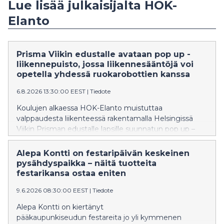
Lue lisää julkaisijalta HOK-
Elanto
Prisma Viikin edustalle avataan pop up -
liikennepuisto, jossa liikennesääntöjä voi
opetella yhdessä ruokarobottien kanssa
6.8.2026 13:30:00 EEST
|
Tiedote
Koulujen alkaessa HOK-Elanto muistuttaa
valppaudesta liikenteessä rakentamalla Helsingissä
Viikin Prisman edustalle lapsille suunnatun pop up –
liikennepuiston osana S-ryhmän Valppain mielin
liikenteessä -kampanjaa. Samalla myös katukuvasta
Alepa Kontti on festaripäivän keskeinen
tutut ruokarobotit levittävät liikenneturvallisuusviestiä
pysähdyspaikka – näitä tuotteita
ympäri pääkaupunkiseutua.
festarikansa ostaa eniten
9.6.2026 08:30:00 EEST
|
Tiedote
Alepa Kontti on kiertänyt
pääkaupunkiseudun festareita jo yli kymmenen