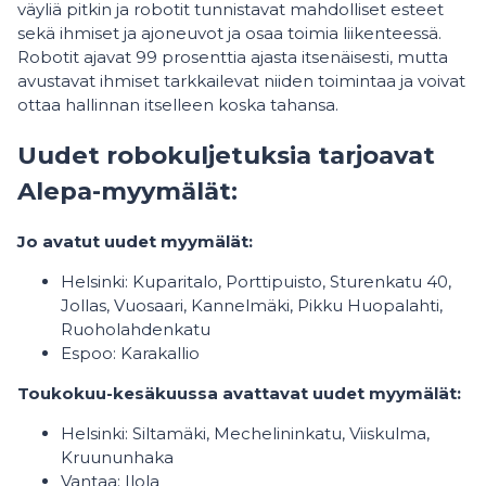
väyliä pitkin ja robotit tunnistavat mahdolliset esteet
sekä ihmiset ja ajoneuvot ja osaa toimia liikenteessä.
Robotit ajavat 99 prosenttia ajasta itsenäisesti, mutta
avustavat ihmiset tarkkailevat niiden toimintaa ja voivat
ottaa hallinnan itselleen koska tahansa.
Uudet robokuljetuksia tarjoavat
Alepa-myymälät:
Jo avatut uudet myymälät:
Helsinki: Kuparitalo, Porttipuisto, Sturenkatu 40,
Jollas, Vuosaari, Kannelmäki, Pikku Huopalahti,
Ruoholahdenkatu
Espoo: Karakallio
Toukokuu-kesäkuussa avattavat uudet myymälät:
Helsinki: Siltamäki, Mechelininkatu, Viiskulma,
Kruununhaka
Vantaa: Ilola