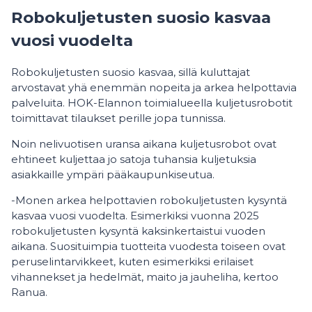
Robokuljetusten suosio kasvaa
vuosi vuodelta
Robokuljetusten suosio kasvaa, sillä kuluttajat
arvostavat yhä enemmän nopeita ja arkea helpottavia
palveluita. HOK-Elannon toimialueella kuljetusrobotit
toimittavat tilaukset perille jopa tunnissa.
Noin nelivuotisen uransa aikana kuljetusrobot ovat
ehtineet kuljettaa jo satoja tuhansia kuljetuksia
asiakkaille ympäri pääkaupunkiseutua.
-Monen arkea helpottavien robokuljetusten kysyntä
kasvaa vuosi vuodelta. Esimerkiksi vuonna 2025
robokuljetusten kysyntä kaksinkertaistui vuoden
aikana. Suosituimpia tuotteita vuodesta toiseen ovat
peruselintarvikkeet, kuten esimerkiksi erilaiset
vihannekset ja hedelmät, maito ja jauheliha, kertoo
Ranua.