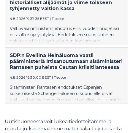
historialliset alijäämät ja viime töikseen
tyhjennetty valtion kassa
4.8.2026 19:37:35 EEST
|
Tiedote
Valtiovarainministerin ehdotus ensi vuoden budjetiksi
ei sisällä isoja yllätyksiä. Ehdotuksen suurin uutinen
onkin se, että julkisen talouden korjaaminen
työnnetään seuraavan hallituksen syliin, SDP:n Joona
Räsänen toteaa.
SDP:n Eveliina Heinäluoma vaatii
pääministeriä irtisanoutumaan sisäministeri
Rantasen puheista Ceutan kriisitilanteessa
4.8.2026 16:30:00 EEST
|
Tiedote
Sisäministeri Rantasen ehdotukset Espanjan
sulkemisesta Schengen-alueen ulkopuolelle olivat
paitsi hätiköityjä myös Suomelle haitallisia. EU:n pisintä
itärajaa vartioivalle Suomelle on erityisen tärkeää
säilyttää muiden EU-maiden tuki ja ymmärrys
rajaturvallisuuden vaikeissa oloissa.
Uutishuoneessa voit lukea tiedotteitamme ja
muuta julkaisemaamme materiaalia. Löydät sieltä