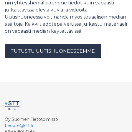
niin yhteyshenkilöidemme tiedot kuin vapaasti
julkaistavissa olevia kuvia ja videoita.
Uutishuoneessa voit nähdä myös sosiaalisen median
sisältöjä. Kaikki tiedotepalvelussa julkaistu materiaali
on vapaasti median käytettävissä.
TUTUSTU UUTISHUONEESEEMME
Oy Suomen Tietotoimisto
tiedote@stt.fi
(09) 6958 1286