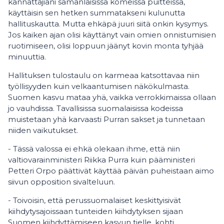
kannattajiani samanlaisissa komeissa puitteissa,
käyttäisin sen hetken summatakseni kulunutta
hallituskautta. Mutta ehkäpä juuri siitä onkin kysymys.
Jos kaiken ajan olisi käyttänyt vain omien onnistumisien
ruotimiseen, olisi loppuun jäänyt kovin monta tyhjää
minuuttia.
Hallituksen tulostaulu on karmeaa katsottavaa niin
työllisyyden kuin velkaantumisen näkökulmasta.
Suomen kasvu mataa yhä, vaikka verrokkimaissa ollaan
jo vauhdissa. Tavallisissa suomalaisissa kodeissa
muistetaan yhä karvaasti Purran sakset ja tunnetaan
niiden vaikutukset.
- Tässä valossa ei ehkä olekaan ihme, että niin
valtiovarainministeri Riikka Purra kuin pääministeri
Petteri Orpo päättivät käyttää päivän puheistaan aimo
siivun opposition sivalteluun.
- Toivoisin, että perussuomalaiset keskittyisivät
kiihdytysajoissaan tunteiden kiihdytyksen sijaan
Suomen kiihdyttämiseen kasvun tielle, kohti