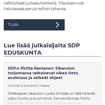
välittömästi julkaisuhetkellä. Tilauksen voit
halutessasi perua milloin tahansa.
TILAA
Lue lisää julkaisijalta SDP
EDUSKUNTA
SDP:n Piritta Rantanen: Sikaruton
torjunnassa ratkaisevat oikea tieto,
avoimuus ja selkeät ohjeet
7.8.2026 14:15:05 EEST
|
Tiedote
Afrikkalaisen sikaruton vuoksi ihmisillä on tällä hetkellä
paljon huolta ja kysymyksiä. Kansanedustaja Piritta
Rantanen muistuttaa, että taudin leviämisen