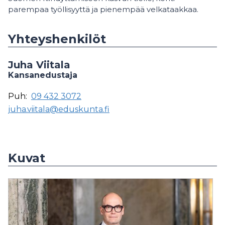
parempaa työllisyyttä ja pienempää velkataakkaa.
Yhteyshenkilöt
Juha Viitala
Kansanedustaja
Puh:
09 432 3072
juha.viitala@eduskunta.fi
Kuvat