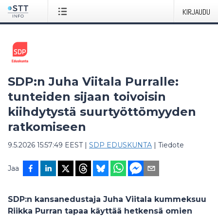
KIRJAUDU
SDP:n Juha Viitala Purralle:
tunteiden sijaan toivoisin
kiihdytystä suurtyöttömyyden
ratkomiseen
9.5.2026 15:57:49 EEST
|
SDP EDUSKUNTA
|
Tiedote
Jaa
SDP:n kansanedustaja Juha Viitala kummeksuu
Riikka Purran tapaa käyttää hetkensä omien