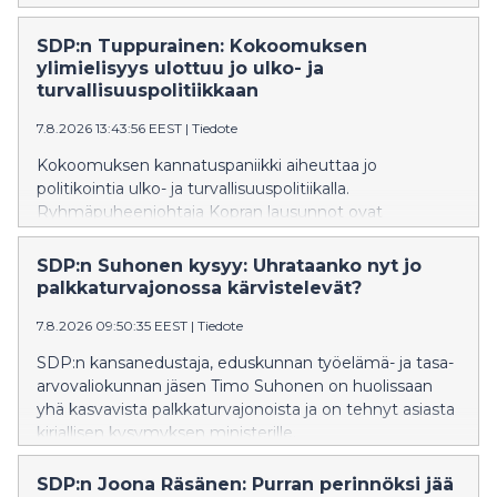
estäminen onnistuu vain, jos ihmisillä on käytössään
oikeaa ja ajantasaista tietoa sekä selkeät
SDP:n Tuppurainen: Kokoomuksen
toimintaohjeet.
ylimielisyys ulottuu jo ulko- ja
turvallisuuspolitiikkaan
7.8.2026 13:43:56 EEST
|
Tiedote
Kokoomuksen kannatuspaniikki aiheuttaa jo
politikointia ulko- ja turvallisuuspolitiikalla.
Ryhmäpuheenjohtaja Kopran lausunnot ovat
oppikirjaesimerkki siitä, miten kokoomuksen
ulkopoliittinen värisuora aiheuttaa vauhtisokeutta, joka
SDP:n Suhonen kysyy: Uhrataanko nyt jo
heikentää Suomen turvallisuutta, SDP:n Tuppurainen
palkkaturvajonossa kärvistelevät?
sanoo.
7.8.2026 09:50:35 EEST
|
Tiedote
SDP:n kansanedustaja, eduskunnan työelämä- ja tasa-
arvovaliokunnan jäsen Timo Suhonen on huolissaan
yhä kasvavista palkkaturvajonoista ja on tehnyt asiasta
kirjallisen kysymyksen ministerille.
SDP:n Joona Räsänen: Purran perinnöksi jää