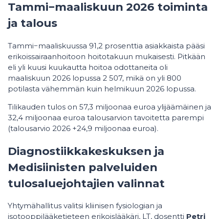
Tammi−maaliskuun 2026 toiminta
ja talous
Tammi−maaliskuussa 91,2 prosenttia asiakkaista pääsi
erikoissairaanhoitoon hoitotakuun mukaisesti. Pitkään
eli yli kuusi kuukautta hoitoa odottaneita oli
maaliskuun 2026 lopussa 2 507, mikä on yli 800
potilasta vähemmän kuin helmikuun 2026 lopussa.
Tilikauden tulos on 57,3 miljoonaa euroa ylijäämäinen ja
32,4 miljoonaa euroa talousarvion tavoitetta parempi
(talousarvio 2026 +24,9 miljoonaa euroa).
Diagnostiikkakeskuksen ja
Medisiinisten palveluiden
tulosaluejohtajien valinnat
Yhtymähallitus valitsi kliinisen fysiologian ja
isotooppilääketieteen erikoislääkäri, LT, dosentti
Petri