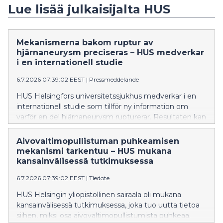
Lue lisää julkaisijalta HUS
Mekanismerna bakom ruptur av
hjärnaneurysm preciseras – HUS medverkar
i en internationell studie
6.7.2026 07:39:02 EEST
|
Pressmeddelande
HUS Helsingfors universitetssjukhus medverkar i en
internationell studie som tillför ny information om
varför en del hjärnaneurysm rupturerar. Resultaten kan
i framtiden bidra till att bättre än i nuläget identifiera
aneurysmen med störst rupturrisk och stödja
Aivovaltimopullistuman puhkeamisen
utvecklingen av nya läkemedelsbehandlingar. Studien
mekanismi tarkentuu – HUS mukana
har publicerats i den ansedda tidskriften Nature
kansainvälisessä tutkimuksessa
Neuroscience.
6.7.2026 07:39:02 EEST
|
Tiedote
HUS Helsingin yliopistollinen sairaala oli mukana
kansainvälisessä tutkimuksessa, joka tuo uutta tietoa
siihen, miksi osa aivovaltimopullistumista puhkeaa.