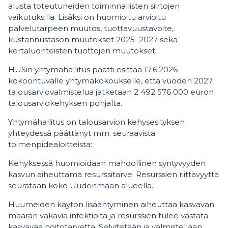
alusta toteutuneiden toiminnallisten siirtojen
vaikutuksilla. Lisäksi on huomioitu arvioitu
palvelutarpeen muutos, tuottavuustavoite,
kustannustason muutokset 2025–2027 sekä
kertaluonteisten tuottojen muutokset.
HUSin yhtymähallitus päätti esittää 17.6.2026
kokoontuvalle yhtymäkokoukselle, että vuoden 2027
talousarviovalmistelua jatketaan 2 492 576 000 euron
talousarviokehyksen pohjalta.
Yhtymähallitus on talousarvion kehysesityksen
yhteydessä päättänyt mm. seuraavista
toimenpidealoitteista:
Kehyksessä huomioidaan mahdollinen syntyvyyden
kasvun aiheuttama resurssitarve. Resurssien riittävyyttä
seurataan koko Uudenmaan alueella.
Huumeiden käytön lisääntyminen aiheuttaa kasvavan
määrän vakavia infektioita ja resurssien tulee vastata
kasvavaa hoitotarvetta. Selvitetään ja valmistellaan