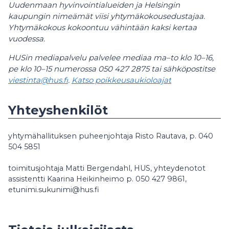
Uudenmaan hyvinvointialueiden ja Helsingin
kaupungin nimeämät viisi yhtymäkokousedustajaa.
Yhtymäkokous kokoontuu vähintään kaksi kertaa
vuodessa.
HUSin mediapalvelu palvelee mediaa ma–to klo 10–16,
pe klo 10–15 numerossa 050 427 2875 tai sähköpostitse
viestinta@hus.fi
.
Katso poikkeusaukioloajat
Yhteyshenkilöt
yhtymähallituksen puheenjohtaja Risto Rautava, p. 040
504 5851
toimitusjohtaja Matti Bergendahl, HUS, yhteydenotot
assistentti Kaarina Heikinheimo p. 050 427 9861,
etunimi.sukunimi@hus.fi