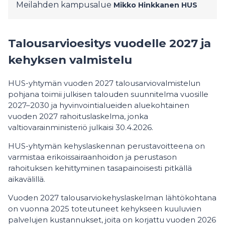
Meilahden kampusalue
Mikko Hinkkanen
HUS
Talousarvioesitys vuodelle 2027 ja
kehyksen valmistelu
HUS-yhtymän vuoden 2027 talousarviovalmistelun
pohjana toimii julkisen talouden suunnitelma vuosille
2027–2030 ja hyvinvointialueiden aluekohtainen
vuoden 2027 rahoituslaskelma, jonka
valtiovarainministeriö julkaisi 30.4.2026.
HUS-yhtymän kehyslaskennan perustavoitteena on
varmistaa erikoissairaanhoidon ja perustason
rahoituksen kehittyminen tasapainoisesti pitkällä
aikavälillä.
Vuoden 2027 talousarviokehyslaskelman lähtökohtana
on vuonna 2025 toteutuneet kehykseen kuuluvien
palvelujen kustannukset, joita on korjattu vuoden 2026