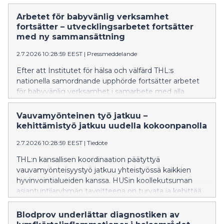
Tulokset voivat tulevaisuudessa auttaa tunnistamaan
nykyistä paremmin ne pullistumat, joiden
Arbetet för babyvänlig verksamhet
puhkeamisriski on suurin ja tukemaan uusien
fortsätter – utvecklingsarbetet fortsätter
lääkehoitojen kehittämistä. Tutkimus on julkaistu
med ny sammansättning
arvostetussa Nature Neuroscience -lehdessä.
2.7.2026 10:28:59 EEST
|
Pressmeddelande
Efter att Institutet för hälsa och välfärd THL:s
nationella samordnande upphörde fortsätter arbetet
för babyvänlig verksamhet i samarbete med alla
välfärdsområden. Målet för den sakkunniggrupp som
HUS har sammankallat är att trygga och utveckla
Vauvamyönteinen työ jatkuu –
babyvänlig vård i hela landet.
kehittämistyö jatkuu uudella kokoonpanolla
2.7.2026 10:28:59 EEST
|
Tiedote
THL:n kansallisen koordinaation päätyttyä
vauvamyönteisyystyö jatkuu yhteistyössä kaikkien
hyvinvointialueiden kanssa. HUSin koollekutsuman
asiantuntijaryhmän tavoitteena on turvata ja kehittää
vauvamyönteistä hoitoa koko maassa.
Blodprov underlättar diagnostiken av