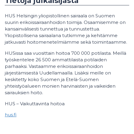
Tietoja julkaisijasta
HUS Helsingin yliopistollinen sairaala on Suomen
suurin erikoissairaanhoidon toimija. Osaamisemme on
kansainvälisesti tunnettua ja tunnustettua.
Yliopistollisena sairaalana tutkimme ja kehitämme
jatkuvasti hoitomenetelmiämme sekä toimintaamme.
HUSissa saa vuosittain hoitoa 700 000 potilasta. Meillä
työskentelee 26 500 ammattilaista potilaiden
parhaaksi. Vastaamme erikoissairaanhoidon
järjestämisestä Uudellamaalla. Lisäksi meille on
keskitetty koko Suomen ja Etelä-Suomen
yhteistyöalueen monien harvinaisten ja vaikeiden
sairauksien hoito.
HUS – Vaikuttavinta hoitoa
hus.fi