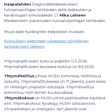
Haapalahden
Diagnostiikkakeskuksen
tulosaluejohtajan tehtävään sekä sisätautien ja
kardiologian erikoislääkäri, LT
Mika Laineen
Medisiinisten palveluiden tulosaluejohtajan tehtävään.
Muut asiat hyväksyttiin esityslistan mukaan.
Kokouksen päätökset julkaistaan pöytäkirjan
tarkistamisen jälkeen.
Yhtymähallituksen kokous pidettiin 11.5.2026.
Yhtymähallituksen seuraava kokous on 8.6.2026.
Yhtymähallitus
johtaa HUSin toimintaa, hallintoa ja
taloutta. Yhtymähallituksessa on 17 jäsentä, joista kaksi
on Helsingin yliopiston edustajia. Yhtymähallitus
kokoontuu noin kerran kuukaudessa.
Yhtymäkokous
on HUSin ylintä päätösvaltaa käyttävä
elin. Yhtymäkokous hyväksyy HUSin talousarvion,
tilinpäätöksen ja strategian. Sen jäseniä ovat