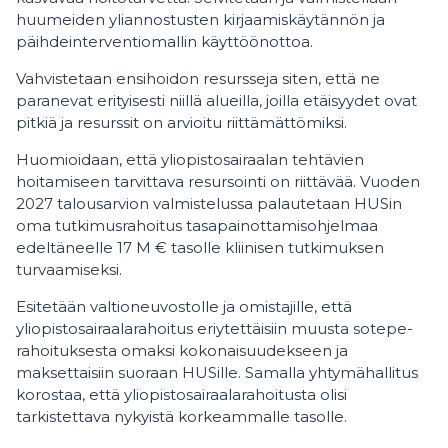
huumeiden yliannostusten kirjaamiskäytännön ja
päihdeinterventiomallin käyttöönottoa.
Vahvistetaan ensihoidon resursseja siten, että ne
paranevat erityisesti niillä alueilla, joilla etäisyydet ovat
pitkiä ja resurssit on arvioitu riittämättömiksi.
Huomioidaan, että yliopistosairaalan tehtävien
hoitamiseen tarvittava resursointi on riittävää. Vuoden
2027 talousarvion valmistelussa palautetaan HUSin
oma tutkimusrahoitus tasapainottamisohjelmaa
edeltäneelle 17 M € tasolle kliinisen tutkimuksen
turvaamiseksi.
Esitetään valtioneuvostolle ja omistajille, että
yliopistosairaalarahoitus eriytettäisiin muusta sotepe-
rahoituksesta omaksi kokonaisuudekseen ja
maksettaisiin suoraan HUSille. Samalla yhtymähallitus
korostaa, että yliopistosairaalarahoitusta olisi
tarkistettava nykyistä korkeammalle tasolle.