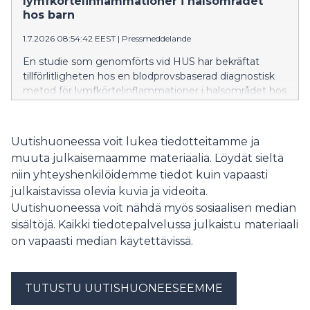
lymfkörtelinflammationer i halsområdet
hos barn
1.7.2026 08:54:42 EEST
|
Pressmeddelande
En studie som genomförts vid HUS har bekräftat
tillförlitligheten hos en blodprovsbaserad diagnostisk
metod för lymfkörtelinflammationer i halsområdet hos
barn som orsakas av miljömykobakterier. Ett blodprov
är ett snabbare och för patienten mer skonsamt sätt
att säkerställa diagnosen än invasiva metoder, såsom
Uutishuoneessa voit lukea tiedotteitamme ja
vävnadsprovtagning.
muuta julkaisemaamme materiaalia. Löydät sieltä
niin yhteyshenkilöidemme tiedot kuin vapaasti
julkaistavissa olevia kuvia ja videoita.
Uutishuoneessa voit nähdä myös sosiaalisen median
sisältöjä. Kaikki tiedotepalvelussa julkaistu materiaali
on vapaasti median käytettävissä.
TUTUSTU UUTISHUONEESEEMME