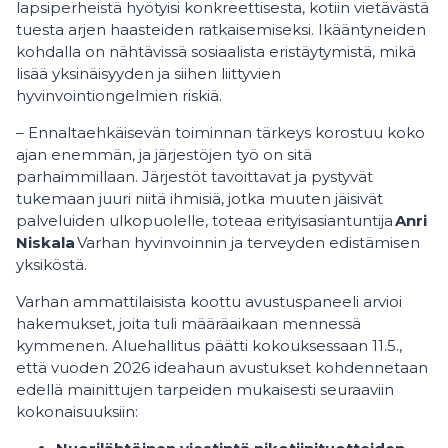
lapsiperheistä hyötyisi konkreettisesta, kotiin vietävästä
tuesta arjen haasteiden ratkaisemiseksi. Ikääntyneiden
kohdalla on nähtävissä sosiaalista eristäytymistä, mikä
lisää yksinäisyyden ja siihen liittyvien
hyvinvointiongelmien riskiä.
– Ennaltaehkäisevän toiminnan tärkeys korostuu koko
ajan enemmän, ja järjestöjen työ on sitä
parhaimmillaan. Järjestöt tavoittavat ja pystyvät
tukemaan juuri niitä ihmisiä, jotka muuten jäisivät
palveluiden ulkopuolelle, toteaa erityisasiantuntija
Anri
Niskala
Varhan hyvinvoinnin ja terveyden edistämisen
yksiköstä.
Varhan ammattilaisista koottu avustuspaneeli arvioi
hakemukset, joita tuli määräaikaan mennessä
kymmenen. Aluehallitus päätti kokouksessaan 11.5.,
että vuoden 2026 ideahaun avustukset kohdennetaan
edellä mainittujen tarpeiden mukaisesti seuraaviin
kokonaisuuksiin: