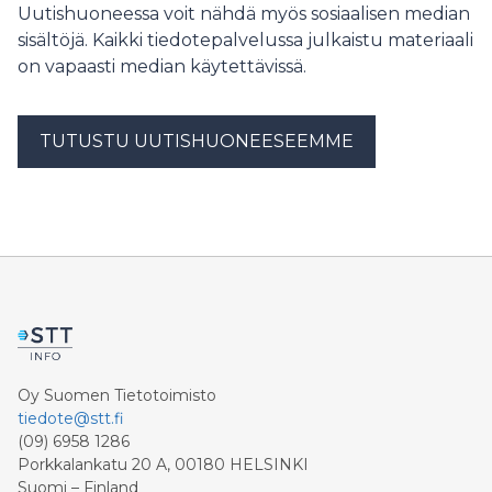
Uutishuoneessa voit nähdä myös sosiaalisen median
sisältöjä. Kaikki tiedotepalvelussa julkaistu materiaali
on vapaasti median käytettävissä.
TUTUSTU UUTISHUONEESEEMME
Oy Suomen Tietotoimisto
tiedote@stt.fi
(09) 6958 1286
Porkkalankatu 20 A, 00180 HELSINKI
Suomi – Finland