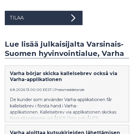
TILAA
Lue lisää julkaisijalta Varsinais-
Suomen hyvinvointialue, Varha
Varha börjar skicka kallelsebrev också via
Varha-applikationen
6.8.2026 13:00:00 EEST
|
Pressmeddelande
De kunder som använder Varha-applikationen får
kallelsebrev i första hand i Varha-
applikationen. Kallelsebrev via applikationen skickas
först till patienter vid ÅUCS Orto och ÅUCS
Hjärtcentret. Utifrån erfarenheterna utvidgas
verksamhetsmodellen senare också till de övriga
Varha aloittaa kutsukirjeiden lähettämisen