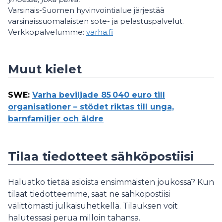
Varsinais-Suomen hyvinvointialue järjestää
varsinaissuomalaisten sote- ja pelastuspalvelut.
Verkkopalvelumme:
varha.fi
Muut kielet
SWE
:
Varha beviljade 85 040 euro till
organisationer – stödet riktas till unga,
barnfamiljer och äldre
Tilaa tiedotteet sähköpostiisi
Haluatko tietää asioista ensimmäisten joukossa? Kun
tilaat tiedotteemme, saat ne sähköpostiisi
välittömästi julkaisuhetkellä. Tilauksen voit
halutessasi perua milloin tahansa.