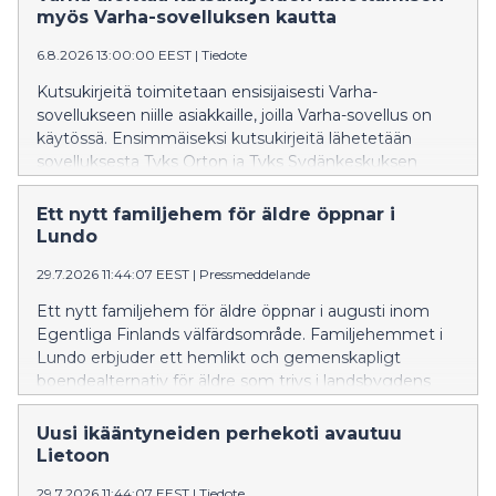
specialområdena inom ÅUCS-sjukhustjänster.
myös Varha-sovelluksen kautta
6.8.2026 13:00:00 EEST
|
Tiedote
Kutsukirjeitä toimitetaan ensisijaisesti Varha-
sovellukseen niille asiakkaille, joilla Varha-sovellus on
käytössä. Ensimmäiseksi kutsukirjeitä lähetetään
sovelluksesta Tyks Orton ja Tyks Sydänkeskuksen
potilaille. Kokemusten perusteella toimintamallia
laajennetaan myöhemmin myös muille Tyks-
Ett nytt familjehem för äldre öppnar i
sairaalapalveluiden erikoisaloille.
Lundo
29.7.2026 11:44:07 EEST
|
Pressmeddelande
Ett nytt familjehem för äldre öppnar i augusti inom
Egentliga Finlands välfärdsområde. Familjehemmet i
Lundo erbjuder ett hemlikt och gemenskapligt
boendealternativ för äldre som trivs i landsbygdens
lugn och ro.
Uusi ikääntyneiden perhekoti avautuu
Lietoon
29.7.2026 11:44:07 EEST
|
Tiedote