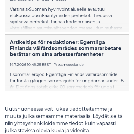
Varsinais-Suomen hyvinvointialueelle avautuu
elokuussa uusi ikääntyneiden perhekoti. Liedossa
sijaitseva perhekoti tarjoaa kodinomaisen ja
yhteisöllisen asumisvaihtoehdon maaseudun rauhasta
nauttiville ikäihmisille.
Artikeltips för redaktioner: Egentliga
Finlands välfärdsområdes sommararbetare
berättar om sina arbetserfarenheter
14.7.2026 10:49:25 EEST
|
Pressmeddelande
I sommar erbjöd Egentliga Finlands välfärdsområde
för första gången sommarjobb för ungdomar under 18
år. Det finns totalt cirka 60 sommarjobb för unga i
assisterande uppgifter inom boendetjänster för äldre,
anstaltsvård samt räddnings- och prehospital
akutsjukvård runt om i Egentliga Finland.
Uutishuoneessa voit lukea tiedotteitamme ja
muuta julkaisemaamme materiaalia. Löydät sieltä
niin yhteyshenkilöidemme tiedot kuin vapaasti
julkaistavissa olevia kuvia ja videoita.