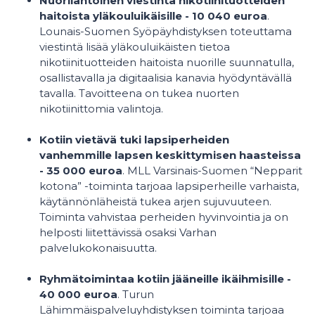
Nuorilähtöinen viestintä nikotiinituotteiden
haitoista yläkouluikäisille - 10 040 euroa
.
Lounais-Suomen Syöpäyhdistyksen toteuttama
viestintä lisää yläkouluikäisten tietoa
nikotiinituotteiden haitoista nuorille suunnatulla,
osallistavalla ja digitaalisia kanavia hyödyntävällä
tavalla. Tavoitteena on tukea nuorten
nikotiinittomia valintoja.
Kotiin vietävä tuki lapsiperheiden
vanhemmille lapsen keskittymisen haasteissa
- 35 000 euroa
. MLL Varsinais-Suomen “Nepparit
kotona” -toiminta tarjoaa lapsiperheille varhaista,
käytännönläheistä tukea arjen sujuvuuteen.
Toiminta vahvistaa perheiden hyvinvointia ja on
helposti liitettävissä osaksi Varhan
palvelukokonaisuutta.
Ryhmätoimintaa kotiin jääneille ikäihmisille -
40 000 euroa
. Turun
Lähimmäispalveluyhdistyksen toiminta tarjoaa