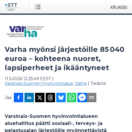
KIRJAUDU
Varha myönsi järjestöille 85 040
euroa – kohteena nuoret,
lapsiperheet ja ikääntyneet
11.5.2026 12:25:49 EEST
|
Varsinais-Suomen hyvinvointialue, Varha
|
Tiedote
Jaa
Varsinais-Suomen hyvinvointialueen
aluehallitus päätti sosiaali-, terveys- ja
pelastusalan järjestöille myönnettävistä