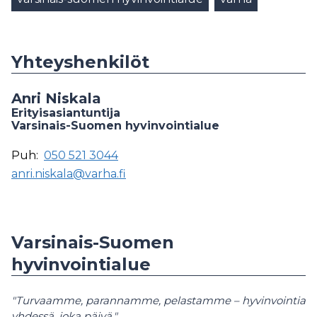
Yhteyshenkilöt
Anri Niskala
Erityisasiantuntija
Varsinais-Suomen hyvinvointialue
Puh:
050 521 3044
anri.niskala@varha.fi
Varsinais-Suomen
hyvinvointialue
"Turvaamme, parannamme, pelastamme – hyvinvointia
yhdessä, joka päivä."