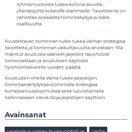
ryhmämuotoista tukea kotona asuville,
yksinäisyyttä kokeville ikäihmisille. Tavoitteena on
vahvistaa sosiaalista toimintakykyä ja lisätä
osallisuutta.
Avustettavan toiminnan tulee tukea Varhan strategisia
tavoitteita, ja toiminnan vaikuttavuutta seurataan. Yllä
mainitut avustusta saaneet järjestöt raportoivat
toiminnastaan ja avustuksen käytöstä
hyvinvointialueelle vuoden päästä.
Avustusten ohella Varha tukee järjestöjen
toimintaedellytyksiä solmimalla strategisia
kumppanuussopimuksia sekä luovuttamalla
hallinnassaan olevia tiloja järjestöjen käyttöön.
Avainsanat
varsinais-suomen hyvinvointialue
varha