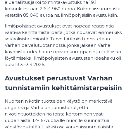
aluehallitus jakoi toiminta-avustuksina 19.1.
kokouksessaan 2 614 960 euroa. Kokonaissummasta
varattiin 85 040 euroa ns. ilmiöpohjaisiin avustuksiin.
Ilmiöpohjaiset avustukset ovat nopeaa reagointia
vaativia kehittämistarpeita, jotka nousevat esimerkiksi
sosiaalisista ilmiöistä. Tarve tai ilmiö tunnistetaan
Varhan palvelutuotannossa, jonka jälkeen Varha
käynnistää ideahaun sopivan kumppanin ja ratkaisun
löytämiseksi. Ilmiöpohjaisten avustusten ideahaku oli
auki 13.3.–3.4.2026.
Avustukset perustuvat Varhan
tunnistamiin kehittämistarpeisiin
Nuorten nikotiinituotteiden käyttö on merkittävä
ongelma ja Varha on tunnistanut, että
nikotiinituotteiden haitoista kertominen vaatii
uudenlaista, 12–15-vuotiaille nuorille suunnattua
väestöviestintää. Lisäksi osa varsinaissuomalaisista