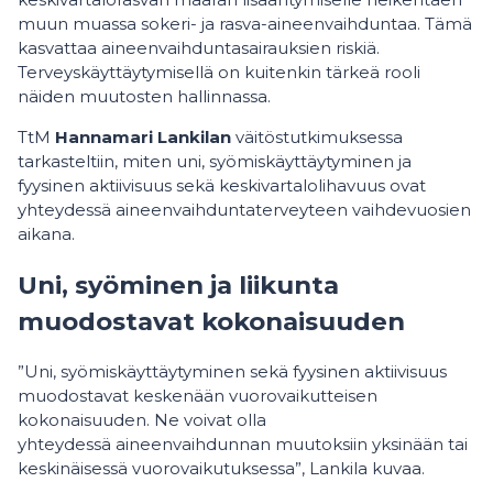
muun muassa sokeri- ja rasva-aineenvaihduntaa. Tämä
kasvattaa aineenvaihduntasairauksien riskiä.
Terveyskäyttäytymisellä on kuitenkin tärkeä rooli
näiden muutosten hallinnassa.
TtM
Hannamari Lankilan
väitöstutkimuksessa
tarkasteltiin, miten uni, syömiskäyttäytyminen ja
fyysinen aktiivisuus sekä keskivartalolihavuus ovat
yhteydessä aineenvaihduntaterveyteen vaihdevuosien
aikana.
Uni, syöminen ja liikunta
muodostavat kokonaisuuden
”Uni, syömiskäyttäytyminen sekä fyysinen aktiivisuus
muodostavat keskenään vuorovaikutteisen
kokonaisuuden. Ne voivat olla
yhteydessä aineenvaihdunnan muutoksiin yksinään tai
keskinäisessä vuorovaikutuksessa”, Lankila kuvaa.