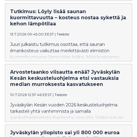
Koponen Helsingin yliopistosta.
Tutkimus: Löyly lisää saunan
kuormittavuutta – kosteus nostaa sykettä ja
kehon lämpötilaa
13.7.2026 09:45:00 EEST
|
Tiedote
Juuri julkaistu tutkimus osoittaa, että saunan
ilmankosteus vaikuttaa merkittävästi elimistön
kuormittumiseen lämpötilan lisäksi. Mitä kosteampi
sauna on, sitä voimakkaammin syke ja kehon lämpötila
nousevat.
Arvostetaanko viisautta enää? Jyväskylän
Kesän keskusteluohjelma etsi vastauksia
median murroksesta kasvatukseen
10.7.2026 12:57:46 EEST
|
Tiedote
Jyväskylän Kesän vuoden 2026 keskusteluohjelma
tarkasteli yhtä vanhimmista ja samalla
ajankohtaisimmista ihanteista: viisautta. Viiden päivän
aikana keskusteluissa kysyttiin, miltä viisaus näyttää
aikana, jolloin huomiosta kilpaillaan
Jyväskylän yliopisto sai yli 800 000 euroa
ennennäkemättömällä voimalla, tekoäly muuttaa