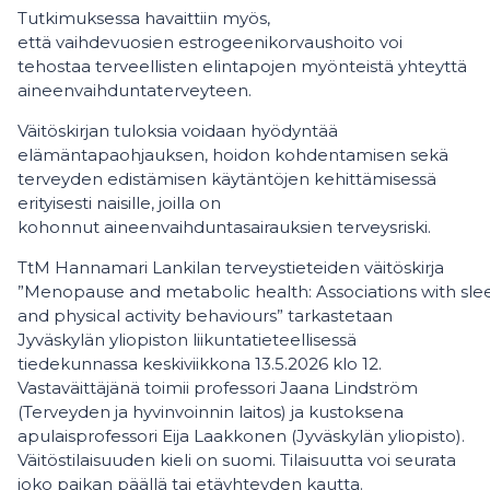
Tutkimuksessa havaittiin myös,
että vaihdevuosien estrogeenikorvaushoito voi
tehostaa terveellisten elintapojen myönteistä yhteyttä
aineenvaihduntaterveyteen.
Väitöskirjan tuloksia voidaan hyödyntää
elämäntapaohjauksen, hoidon kohdentamisen sekä
terveyden edistämisen käytäntöjen kehittämisessä
erityisesti naisille, joilla on
kohonnut aineenvaihduntasairauksien terveysriski.
TtM Hannamari Lankilan terveystieteiden väitöskirja
”Menopause and metabolic health: Associations with slee
and physical activity behaviours” tarkastetaan
Jyväskylän yliopiston liikuntatieteellisessä
tiedekunnassa keskiviikkona 13.5.2026 klo 12.
Vastaväittäjänä toimii professori Jaana Lindström
(Terveyden ja hyvinvoinnin laitos) ja kustoksena
apulaisprofessori Eija Laakkonen (Jyväskylän yliopisto).
Väitöstilaisuuden kieli on suomi. Tilaisuutta voi seurata
joko paikan päällä tai etäyhteyden kautta.