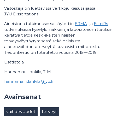
Väitöskirja on luettavissa verkkojulkaisusarjassa
JYU Dissertations.
Aineistona tutkimuksessa käytettiin
ERMA
- ja
EsmiRs
-
tutkimuksissa kyselylomakkein ja laboratoriomittauksin
kerättyä tietoa keski-ikäisten naisten
terveyskäyttäytymisestä sekä erilaisista
aineenvaihduntaterveyttä kuvaavista mittareista.
Tiedonkeruu on toteutettu vuosina 2015—2019.
Lisätietoja:
Hannamari Lankila, TtM
hannamari.i.lankila@jyu.fi
Avainsanat
vaihdevuodet
terveys