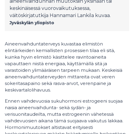
aineenvaihdunnan muutoksiin yksinään tai
keskinäisessä vuorovaikutuksessa,
väitöskirjatutkija Hannamari Lankila kuvaa.
Jyväskylän yliopisto
Aineenvaihduntaterveys kuvastaa elimistön
elintärkeiden kemiallisten prosessien tilaa eli sitä,
kuinka hyvin elimistö käsittelee ravintoaineita
vapauttaen niistä energiaa, käyttämällä sitä ja
varastoiden ylimääräisen tarpeen mukaan. Keskeisiä
aineenvaihduntaterveyden mittareita ovat veren
sokeritasapaino sekä rasva-arvot, verenpaine ja
keskivartalolihavuus.
Ennen vaihdevuosia sukuhormoni estrogeeni suojaa
naisia aineenvaihdunta- sekä sydän- ja
verisuonitaudeilta, mutta estrogeenin vähetessä
vaihdevuosien aikana tämä suojaava vaikutus lakkaa.
Hormonimuutokset altistavat erityisesti
keskivartalorasvan määrän lisääntymiselle heikentäen