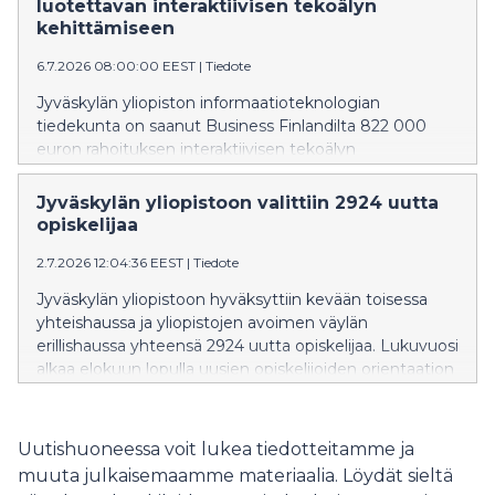
luotettavan interaktiivisen tekoälyn
ajatteluamme ja yhteiskunnallinen keskustelu hakee
kehittämiseen
uusia muotojaan.
6.7.2026 08:00:00 EEST
|
Tiedote
Jyväskylän yliopiston informaatioteknologian
tiedekunta on saanut Business Finlandilta 822 000
euron rahoituksen interaktiivisen tekoälyn
kehittämiseen. Hankkeessa luodaan luotettavampia ja
paremmin ihmisten kanssa yhteistyöhön kykeneviä
Jyväskylän yliopistoon valittiin 2924 uutta
tekoälyjärjestelmiä sekä valmistellaan teknologiaa
opiskelijaa
kaupalliseen käyttöön.
2.7.2026 12:04:36 EEST
|
Tiedote
Jyväskylän yliopistoon hyväksyttiin kevään toisessa
yhteishaussa ja yliopistojen avoimen väylän
erillishaussa yhteensä 2924 uutta opiskelijaa. Lukuvuosi
alkaa elokuun lopulla uusien opiskelijoiden orientaation
merkeissä. Onnittelemme kaikkia valittuja!
Uutishuoneessa voit lukea tiedotteitamme ja
muuta julkaisemaamme materiaalia. Löydät sieltä