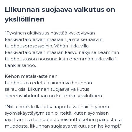
Liikunnan suojaava vaikutus on
yksilöllinen
”Fyysinen aktiivisuus näyttää kytkeytyvän
keskivartalorasvan määrään ja sitä seuraaviin
tulehdusprosesseihin. Vähän liikkuvilla
keskivartalorasvan määrän kasvu näkyi selkeämmin
tulehdustason nousuna kuin enemmän liikkuvilla.”,
Lankila sanoo.
Kehon matala-asteinen
tulehdustila edeltää aineenvaihdunnan
sairauksia. Liikunnan suojaava vaikutus
aineenvaihduntaan on kuitenkin yksilöllinen.
”Niillä henkilöillä, jotka raportoivat häiriintyneen
syömiskäyttäytymisen piirteitä, kuten syömisen
rajoittamista tai huolestuneisuutta kehon painosta tai
muodosta, liikunnan suojaava vaikutus on heikompi.”