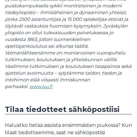
puistokampuksella sykkii monitieteinen ja moderni
tiedeyliopisto – ihmisläheinen ja dynaaminen yhteisö,
jonka 2500 asiantuntijaa ja 15 000 opiskelijaa etsivät ja
löytävät vastauksia huomisen kysymyksiin. Jyväskylän
yliopisto on ollut tulevaisuuden palveluksessa jo
vuodesta 1863, jolloin suomenkielinen
opettajankoulutus sai alkunsa täältä.
Voimanlähteenämme on moniarvoinen vuoropuhelu
tutkimuksen, koulutuksen ja yhteiskunnan välillä.
Vaalimme tutkimuksen ja koulutuksen tasapainoa sekä
ajattelun avoimuutta – sytytämme taidon, tiedon ja
intohimon elää viisaasti ihmiskunnan
parhaaksi.
www.jyu.fi
Tilaa tiedotteet sähköpostiisi
Haluatko tietää asioista ensimmäisten joukossa? Kun
tilaat tiedotteemme, saat ne sähköpostiisi