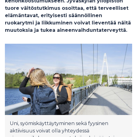
kehonkoostumukseen. Jyväskylän yliopiston
tuore väitöstutkimus osoittaa, että terveelliset
elämäntavat, erityisesti säännöllinen
ruokarytmi ja liikkuminen voivat lieventää näitä
muutoksia ja tukea aineenvaihduntaterveyttä.
Uni, syömiskäyttäytyminen sekä fyysinen
aktiivisuus voivat olla yhteydessä