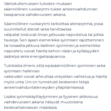
Väitöstutkimuksen tulosten mukaan
säännöllinen ruokarytmi tukee aineenvaihdunnan
tasapainoa vaihdevuosien aikana.
Säännöllinen ruokarytmi tarkoittaa ateriarytmiä, jossa
suunnitellut ateriat sekä tarvittaessa
välipalat toistuvat ilman jatkuvaa napostelua tai pitkiä
taukoja. Sen sijaan esimerkiksi syömisen rajoittaminen
tai toisaalta jatkuva liiallinen syöminen ja esimerkiksi
napostelu voivat häiritä kehon nälän ja kylläisyyden
säätelyä sekä energiatasapainoa.
Tuloksista ilmeni, että epäsäännöllinen syöminen sekä
syömisen hallinnan
vaikeudet voivat aiheuttaa vireystilan vaihtelua ja häiritä
myös unta. Uni on tunnetusti keskeinen tekijä
aineenvaihduntaterveyden ylläpitämisessä.
Lisäksi syömiskäyttäytyminen ja fyysinen aktiivisuus
vaihdevuosien aikana näkyvät muutoksina
keskivartalorasvan määrässä.