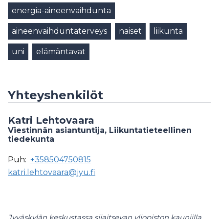
energia-aineenvaihdunta
aineenvaihduntaterveys
naiset
liikunta
uni
elämäntavat
Yhteyshenkilöt
Katri Lehtovaara
Viestinnän asiantuntija, Liikuntatieteellinen
tiedekunta
Puh:
+358504750815
katri.lehtovaara@jyu.fi
Jyväskylän keskustassa sijaitsevan yliopiston kauniilla