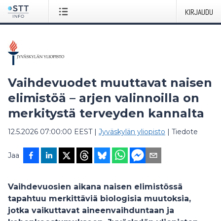
KIRJAUDU
Vaihdevuodet muuttavat naisen
elimistöä – arjen valinnoilla on
merkitystä terveyden kannalta
12.5.2026 07:00:00 EEST
|
Jyväskylän yliopisto
|
Tiedote
Jaa
Vaihdevuosien aikana naisen elimistössä
tapahtuu merkittäviä biologisia muutoksia,
jotka vaikuttavat aineenvaihduntaan ja