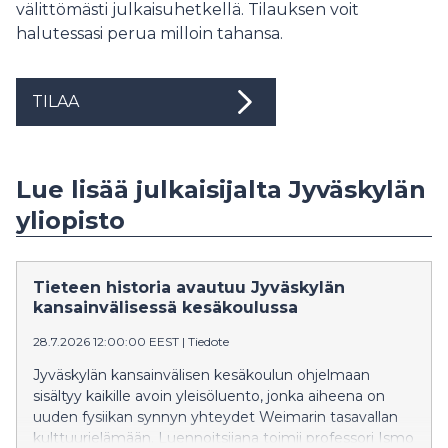
välittömästi julkaisuhetkellä. Tilauksen voit
halutessasi perua milloin tahansa.
TILAA
Lue lisää julkaisijalta Jyväskylän
yliopisto
Tieteen historia avautuu Jyväskylän
kansainvälisessä kesäkoulussa
28.7.2026 12:00:00 EEST
|
Tiedote
Jyväskylän kansainvälisen kesäkoulun ohjelmaan
sisältyy kaikille avoin yleisöluento, jonka aiheena on
uuden fysiikan synnyn yhteydet Weimarin tasavallan
kulttuurielämään. Luennoitsijana toimii professori Ismo