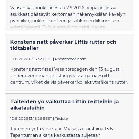
Vaasan kaupunki järjestää 2.9.2026 työpajan, jossa
asukkaat pääsevät kertomaan näkemyksiään kävelyn,
pyöräilyn, joukkoliikenteen ja sähköisen liikkumisen
edistämisestä. Työpajassa syntyneitä ideoita
hyödynnetään kestävän liikkumisen ohjelman
päivityksessä.
Konstens natt påverkar Liftis rutter och
tidtabeller
10.8.2026 13:16:32 EEST
|
Pressmeddelande
Konstens natt firas i Vasa torsdagen den 13 augusti.
Under evenemanget stängs vissa gatuavsnitt i
centrum, vilket delvis påverkar kollektivtrafikens rutter.
Taiteiden yö vaikuttaa Liftin reitteihin ja
aikatauluihin
10.8.2026 13:16:26 EEST
|
Tiedote
Taiteiden yötä vietetään Vaasassa torstaina 13.8.
Tapahtuman aikana keskustassa suljetaan