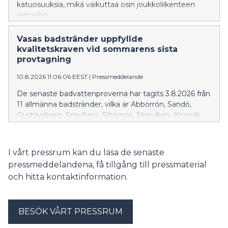
katuosuuksia, mikä vaikuttaa osin joukkoliikenteen
reitteihin.
Vasas badstränder uppfyllde
kvalitetskraven vid sommarens sista
provtagning
10.8.2026 11:06:06 EEST
|
Pressmeddelande
De senaste badvattenproverna har tagits 3.8.2026 från
11 allmänna badstränder, vilka är Abborrön, Sandö,
Gustavsborg, Smulterö, Strömsö, Storviken, Kronvik,
Vikinga, Annala i Merikart, campingområdet Top
Camping samt Säivänkangas i Laihela.
I vårt pressrum kan du läsa de senaste
pressmeddelandena, få tillgång till pressmaterial
och hitta kontaktinformation.
BESÖK VÅRT PRESSRUM