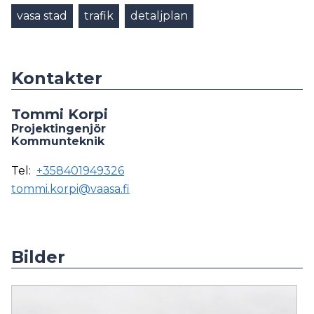
vasa stad
trafik
detaljplan
Kontakter
Tommi Korpi
Projektingenjör
Kommunteknik
Tel:
+358401949326
tommi.korpi@vaasa.fi
Bilder