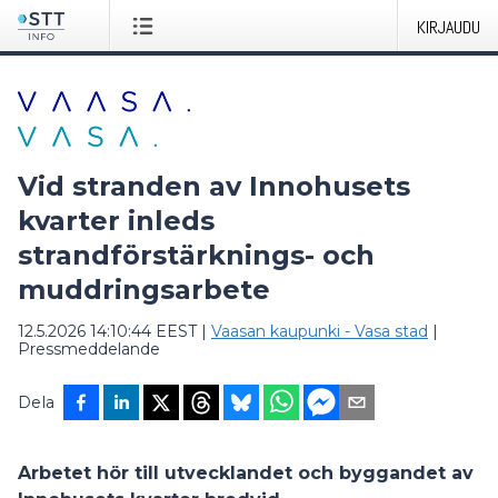
KIRJAUDU
Vid stranden av Innohusets
kvarter inleds
strandförstärknings- och
muddringsarbete
12.5.2026 14:10:44 EEST
|
Vaasan kaupunki - Vasa stad
|
Pressmeddelande
Dela
Arbetet hör till utvecklandet och byggandet av