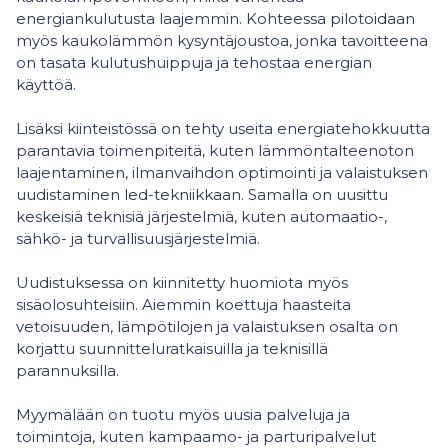
energiankulutusta laajemmin. Kohteessa pilotoidaan
myös kaukolämmön kysyntäjoustoa, jonka tavoitteena
on tasata kulutushuippuja ja tehostaa energian
käyttöä.
Lisäksi kiinteistössä on tehty useita energiatehokkuutta
parantavia toimenpiteitä, kuten lämmöntalteenoton
laajentaminen, ilmanvaihdon optimointi ja valaistuksen
uudistaminen led-tekniikkaan. Samalla on uusittu
keskeisiä teknisiä järjestelmiä, kuten automaatio-,
sähkö- ja turvallisuusjärjestelmiä.
Uudistuksessa on kiinnitetty huomiota myös
sisäolosuhteisiin. Aiemmin koettuja haasteita
vetoisuuden, lämpötilojen ja valaistuksen osalta on
korjattu suunnitteluratkaisuilla ja teknisillä
parannuksilla.
Myymälään on tuotu myös uusia palveluja ja
toimintoja, kuten kampaamo- ja parturipalvelut