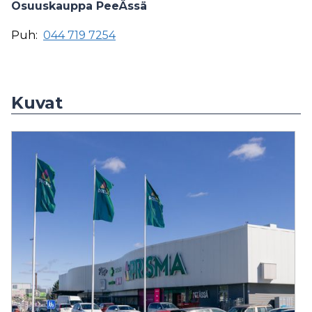
Osuuskauppa PeeÄssä
Puh:
044 719 7254
Kuvat