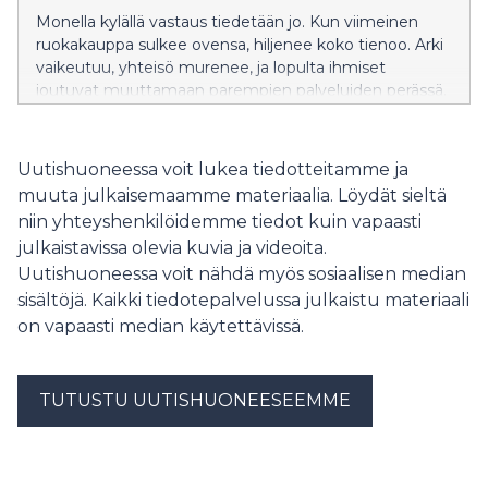
Monella kylällä vastaus tiedetään jo. Kun viimeinen
ruokakauppa sulkee ovensa, hiljenee koko tienoo. Arki
vaikeutuu, yhteisö murenee, ja lopulta ihmiset
joutuvat muuttamaan parempien palveluiden perässä.
Lauantaina 13. kesäkuuta vietettävä Kyläkauppapäivä
nostaa esiin kaupan palveluiden merkitystä elinvoiman
ja huoltovarmuuden kannalta. Myös meillä
Uutishuoneessa voit lukea tiedotteitamme ja
Osuuskauppa PeeÄssässä kyläkauppapäivä näkyy aina
muuta julkaisemaamme materiaalia. Löydät sieltä
Vieremältä Heinävedelle asti. PeeÄssässä meillä on
niin yhteyshenkilöidemme tiedot kuin vapaasti
periaate, että olemme viimeinen toimija, joka poistuu
julkaistavissa olevia kuvia ja videoita.
kylältä. Ajankohtaisena esimerkkinä tästä voi käyttää
Uutishuoneessa voit nähdä myös sosiaalisen median
Kangaslammin Salea. Kun Salen kiinteistön elinkaari
tuli tiensä päähän, mietimme PeeÄssässä, miten
sisältöjä. Kaikki tiedotepalvelussa julkaistu materiaali
kaupan palvelut saataisiin vielä kannattavasti säilymään
on vapaasti median käytettävissä.
kylällä. Lopputuloksena oli 24/7-hybridimalli, jossa
henkilökunta on osan ajan paikasta ja myymälää pystyi
käyttämään myös itsepalveluna. Kangaslammin Sale
TUTUSTU UUTISHUONEESEEMME
on kiinnostava tapaus valtakunnallisestikin, kun ympäri
Suomea pohditaan ratkaisuja palveluiden
säilyttämiseen haja-asutusalueil