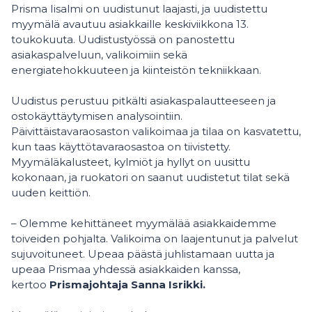
Prisma Iisalmi on uudistunut laajasti, ja uudistettu
myymälä avautuu asiakkaille keskiviikkona 13.
toukokuuta. Uudistustyössä on panostettu
asiakaspalveluun, valikoimiin sekä
energiatehokkuuteen ja kiinteistön tekniikkaan.
Uudistus perustuu pitkälti asiakaspalautteeseen ja
ostokäyttäytymisen analysointiin.
Päivittäistavaraosaston valikoimaa ja tilaa on kasvatettu,
kun taas käyttötavaraosastoa on tiivistetty.
Myymäläkalusteet, kylmiöt ja hyllyt on uusittu
kokonaan, ja ruokatori on saanut uudistetut tilat sekä
uuden keittiön.
– Olemme kehittäneet myymälää asiakkaidemme
toiveiden pohjalta. Valikoima on laajentunut ja palvelut
sujuvoituneet. Upeaa päästä juhlistamaan uutta ja
upeaa Prismaa yhdessä asiakkaiden kanssa,
kertoo
Prismajohtaja Sanna Isrikki.