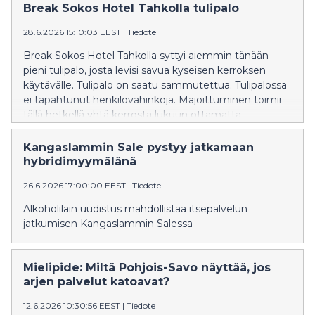
Break Sokos Hotel Tahkolla tulipalo
28.6.2026 15:10:03 EEST
|
Tiedote
Break Sokos Hotel Tahkolla syttyi aiemmin tänään
pieni tulipalo, josta levisi savua kyseisen kerroksen
käytävälle. Tulipalo on saatu sammutettua. Tulipalossa
ei tapahtunut henkilövahinkoja. Majoittuminen toimii
tällä hetkellä yhtä kerrosta lukuun ottamatta
normaalisti. Maisemasalin kesäteatteri tältä päivältä on
peruttu. Kiitos henkilökunnalle ja pelastusviranomaisille
Kangaslammin Sale pystyy jatkamaan
ripeästi toiminnasta.
hybridimyymälänä
26.6.2026 17:00:00 EEST
|
Tiedote
Alkoholilain uudistus mahdollistaa itsepalvelun
jatkumisen Kangaslammin Salessa
Mielipide: Miltä Pohjois-Savo näyttää, jos
arjen palvelut katoavat?
12.6.2026 10:30:56 EEST
|
Tiedote