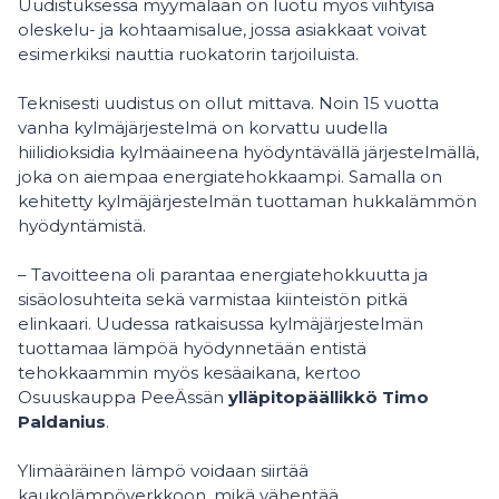
Uudistuksessa myymälään on luotu myös viihtyisä
oleskelu- ja kohtaamisalue, jossa asiakkaat voivat
esimerkiksi nauttia ruokatorin tarjoiluista.
Teknisesti uudistus on ollut mittava. Noin 15 vuotta
vanha kylmäjärjestelmä on korvattu uudella
hiilidioksidia kylmäaineena hyödyntävällä järjestelmällä,
joka on aiempaa energiatehokkaampi. Samalla on
kehitetty kylmäjärjestelmän tuottaman hukkalämmön
hyödyntämistä.
– Tavoitteena oli parantaa energiatehokkuutta ja
sisäolosuhteita sekä varmistaa kiinteistön pitkä
elinkaari. Uudessa ratkaisussa kylmäjärjestelmän
tuottamaa lämpöä hyödynnetään entistä
tehokkaammin myös kesäaikana, kertoo
Osuuskauppa PeeÄssän
ylläpitopäällikkö Timo
Paldanius
.
Ylimääräinen lämpö voidaan siirtää
kaukolämpöverkkoon, mikä vähentää