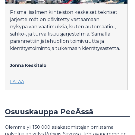
Prisma Iisalmen kiinteistön keskeiset tekniset
järjestelmät on päivitetty vastaamaan
nykypäivän vaatimuksia, kuten automaatio-,
sähkö-, ja turvallisuusjärjestelmiä. Samalla
parannettiin jätehuollon toimivuutta ja
kierrätystoimintoja tukemaan kierrätysastetta.
Jonna Keskitalo
LATAA
Osuuskauppa PeeÄssä
Olemme yli 130 000 asiakasomistajan omistama
palvelualan yritys Pohjois-Savossa. Tehtävänämme on