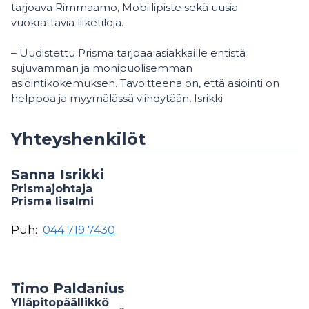
tarjoava Rimmaamo, Mobiilipiste sekä uusia
vuokrattavia liiketiloja.
– Uudistettu Prisma tarjoaa asiakkaille entistä
sujuvamman ja monipuolisemman
asiointikokemuksen. Tavoitteena on, että asiointi on
helppoa ja myymälässä viihdytään, Isrikki
Yhteyshenkilöt
Sanna Isrikki
Prismajohtaja
Prisma Iisalmi
Puh:
044 719 7430
Timo Paldanius
Ylläpitopäällikkö