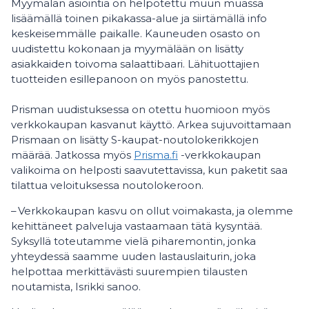
Myymälän asiointia on helpotettu muun muassa
lisäämällä toinen pikakassa-alue ja siirtämällä info
keskeisemmälle paikalle. Kauneuden osasto on
uudistettu kokonaan ja myymälään on lisätty
asiakkaiden toivoma salaattibaari. Lähituottajien
tuotteiden esillepanoon on myös panostettu.
Prisman uudistuksessa on otettu huomioon myös
verkkokaupan kasvanut käyttö. Arkea sujuvoittamaan
Prismaan on lisätty S-kaupat-noutolokerikkojen
määrää. Jatkossa myös
Prisma.fi
-verkkokaupan
valikoima on helposti saavutettavissa, kun paketit saa
tilattua veloituksessa noutolokeroon.
– Verkkokaupan kasvu on ollut voimakasta, ja olemme
kehittäneet palveluja vastaamaan tätä kysyntää.
Syksyllä toteutamme vielä piharemontin, jonka
yhteydessä saamme uuden lastauslaiturin, joka
helpottaa merkittävästi suurempien tilausten
noutamista, Isrikki sanoo.