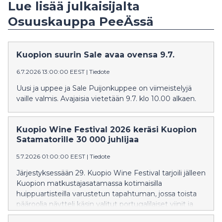
Lue lisää julkaisijalta
Osuuskauppa PeeÄssä
Kuopion suurin Sale avaa ovensa 9.7.
6.7.2026 13:00:00 EEST
|
Tiedote
Uusi ja uppee ja Sale Puijonkuppee on viimeistelyjä
vaille valmis. Avajaisia vietetään 9.7. klo 10.00 alkaen.
Kuopio Wine Festival 2026 keräsi Kuopion
Satamatorille 30 000 juhlijaa
5.7.2026 01:00:00 EEST
|
Tiedote
Järjestyksessään 29. Kuopio Wine Festival tarjoili jälleen
Kuopion matkustajasatamassa kotimaisilla
huippuartisteilla varustetun tapahtuman, jossa toista
pääroolia näytteli käsin valitut portugalilaiset viinit ja
erityisesti tapahtumaa varten suunniteltu ruokatuote.