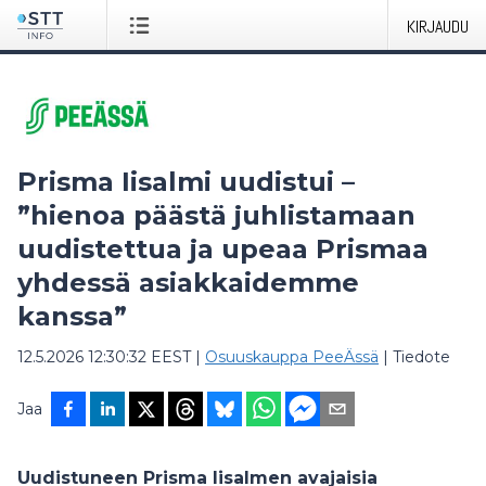
KIRJAUDU
Prisma Iisalmi uudistui –
”hienoa päästä juhlistamaan
uudistettua ja upeaa Prismaa
yhdessä asiakkaidemme
kanssa”
12.5.2026 12:30:32 EEST
|
Osuuskauppa PeeÄssä
|
Tiedote
Jaa
Uudistuneen Prisma Iisalmen avajaisia