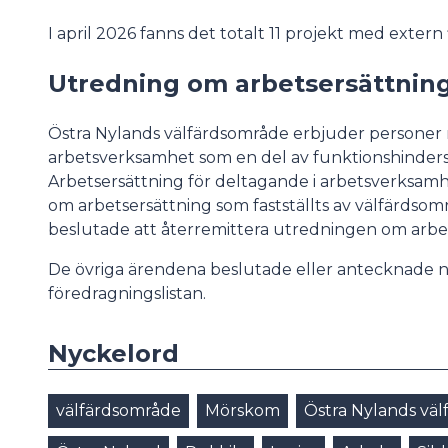
I april 2026 fanns det totalt 11 projekt med ext
Utredning om arbetsersättnin
Östra Nylands välfärdsområde erbjuder personer 
arbetsverksamhet som en del av funktionshinders
Arbetsersättning för deltagande i arbetsverksamh
om arbetsersättning som fastställts av välfärdso
beslutade att återremittera utredningen om arbet
De övriga ärendena beslutade eller antecknade
föredragningslistan.
Nyckelord
välfärdsområde
Mörskom
Östra Nylands vä