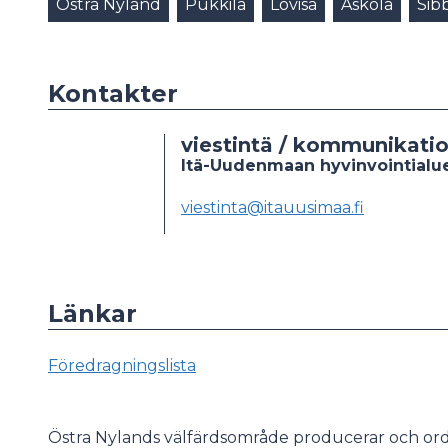
Östra Nyland
Pukkila
Lovisa
Askola
Sib
Kontakter
viestintä / kommunikati
Itä-Uudenmaan hyvinvointialue
viestinta@itauusimaa.fi
Länkar
Föredragningslista
Östra Nylands välfärdsområde producerar och ordn