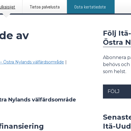
ulkaisijat
Tietoa palvelusta
Osta kertatiedote
de av
Följ It
Östra 
Abonnera p
– Östra Nylands välfärdsområde
|
behövs och 
som helst.
FÖLJ
tra Nylands välfärdsområde
Senast
finansiering
Itä-Uud