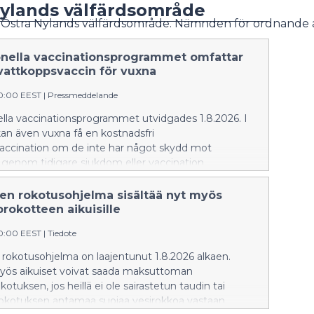
Nylands välfärdsområde
en för Östra Nylands välfärdsområde. Nämnden för ordnan
onella vaccinationsprogrammet omfattar
vattkoppsvaccin för vuxna
20:00 EEST
|
Pressmeddelande
ella vaccinationsprogrammet utvidgades 1.8.2026. I
an även vuxna få en kostnadsfri
accination om de inte har något skydd mot
genom tidigare sjukdom eller vaccination.
nen rokotusohjelma sisältää nyt myös
rokotteen aikuisille
20:00 EEST
|
Tiedote
 rokotusohjelma on laajentunut 1.8.2026 alkaen.
yös aikuiset voivat saada maksuttoman
otuksen, jos heillä ei ole sairastetun taudin tai
kotuksen antamaa suojaa vesirokkoa vastaan.