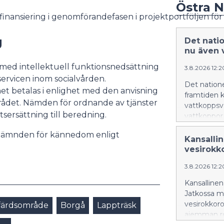
Östra 
ern finansiering i genomförandefasen i projektportfölj
g
Det nati
nu även 
med intellektuell funktionsnedsättning
3.8.2026 12:
ervicen inom socialvården.
Det nation
et betalas i enlighet med den anvisning
framtiden k
mrådet. Nämden för ordnande av tjänster
vattkoppsv
sersättning till beredning.
vattkoppor 
 nämnden för kännedom enligt
Kansalli
vesirokko
3.8.2026 12:
Kansallinen
Jatkossa m
vesirokkorok
lfärdsområde
Borgå
Lappträsk
aiemman ro