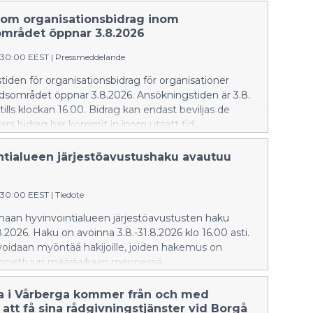
om organisationsbidrag inom
området öppnar 3.8.2026
:30:00 EEST
|
Pressmeddelande
iden för organisationsbidrag för organisationer
dsområdet öppnar 3.8.2026. Ansökningstiden är 3.8.
tills klockan 16.00. Bidrag kan endast beviljas de
rs bidrag har kommit in inom utsatt tid.
ntialueen järjestöavustushaku avautuu
:30:00 EEST
|
Tiedote
aan hyvinvointialueen järjestöavustusten haku
.2026. Haku on avoinna 3.8.-31.8.2026 klo 16.00 asti.
voidaan myöntää hakijoille, joiden hakemus on
nnettuun määräaikaan mennessä.
a i Vårberga kommer från och med
 att få sina rådgivningstjänster vid Borgå