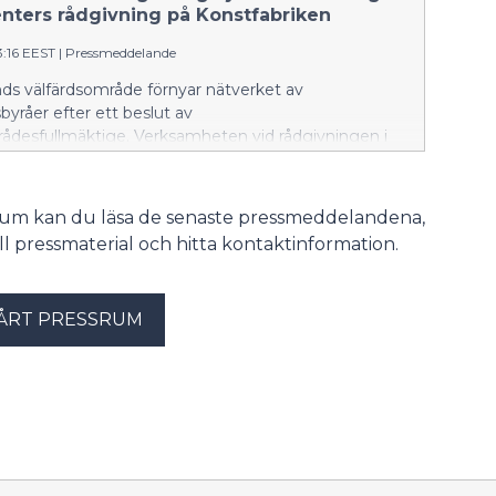
enters rådgivning på Konstfabriken
3:16 EEST
|
Pressmeddelande
nds välfärdsområde förnyar nätverket av
byråer efter ett beslut av
rådesfullmäktige. Verksamheten vid rådgivningen i
 Borgå upphör 25.8.2026. Från och med 31.8 kommer
 området att få hjälp vid Borgå familjecenters
på Konstfabriken.
srum kan du läsa de senaste pressmeddelandena,
till pressmaterial och hitta kontaktinformation.
ÅRT PRESSRUM