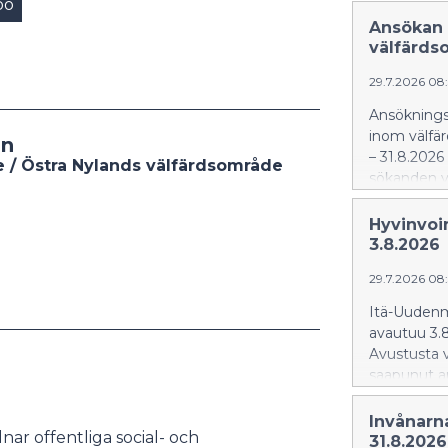
bo
Ansökan 
välfärds
29.7.2026 08
Ansökningst
inom välfär
on
– 31.8.2026 
 / Östra Nylands välfärdsområde
sökanden va
Hyvinvoi
3.8.2026
29.7.2026 08
Itä-Uudenm
avautuu 3.8
Avustusta 
saapunut a
Invånarn
ar offentliga social- och
31.8.2026