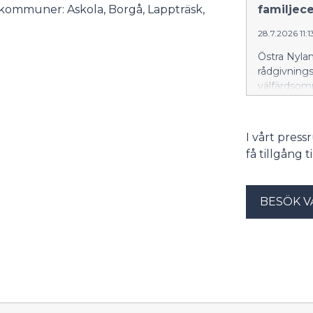
 kommuner: Askola, Borgå, Lappträsk,
familjec
28.7.2026 11:1
Östra Nyla
rådgivnings
välfärdsom
Vårberga i
invånarna i
rådgivning 
I vårt pres
få tillgång 
BESÖK V