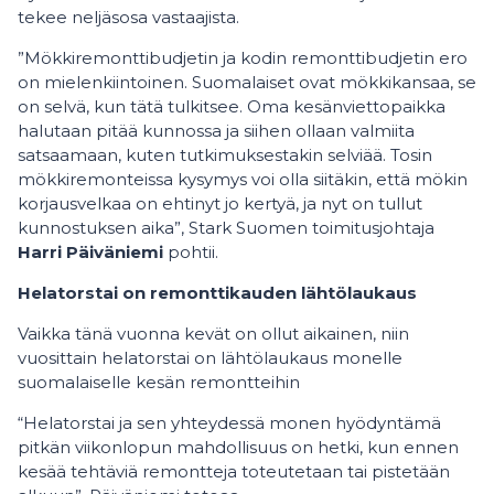
tekee neljäsosa vastaajista.
”Mökkiremonttibudjetin ja kodin remonttibudjetin ero
on mielenkiintoinen. Suomalaiset ovat mökkikansaa, se
on selvä, kun tätä tulkitsee. Oma kesänviettopaikka
halutaan pitää kunnossa ja siihen ollaan valmiita
satsaamaan, kuten tutkimuksestakin selviää. Tosin
mökkiremonteissa kysymys voi olla siitäkin, että mökin
korjausvelkaa on ehtinyt jo kertyä, ja nyt on tullut
kunnostuksen aika”, Stark Suomen toimitusjohtaja
Harri Päiväniemi
pohtii.
Helatorstai on remonttikauden lähtölaukaus
Vaikka tänä vuonna kevät on ollut aikainen, niin
vuosittain helatorstai on lähtölaukaus monelle
suomalaiselle kesän remontteihin
“Helatorstai ja sen yhteydessä monen hyödyntämä
pitkän viikonlopun mahdollisuus on hetki, kun ennen
kesää tehtäviä remontteja toteutetaan tai pistetään