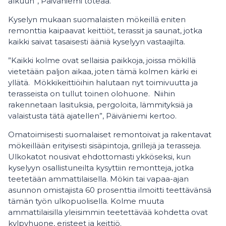
alkuun”, Päiväniemi toteaa.
Kyselyn mukaan suomalaisten mökeillä eniten
remonttia kaipaavat keittiöt, terassit ja saunat, jotka
kaikki saivat tasaisesti ääniä kyselyyn vastaajilta.
”Kaikki kolme ovat sellaisia paikkoja, joissa mökillä
vietetään paljon aikaa, joten tämä kolmen kärki ei
yllätä. Mökkikeittiöihin halutaan nyt toimivuutta ja
terasseista on tullut toinen olohuone. Niihin
rakennetaan lasituksia, pergoloita, lämmityksiä ja
valaistusta tätä ajatellen”, Päiväniemi kertoo.
Omatoimisesti suomalaiset remontoivat ja rakentavat
mökeillään erityisesti sisäpintoja, grillejä ja terasseja.
Ulkokatot nousivat ehdottomasti ykköseksi, kun
kyselyyn osallistuneilta kysyttiin remontteja, jotka
teetetään ammattilaisella. Mökin tai vapaa-ajan
asunnon omistajista 60 prosenttia ilmoitti teettävänsä
tämän työn ulkopuolisella. Kolme muuta
ammattilaisilla yleisimmin teetettävää kohdetta ovat
kylpyhuone, eristeet ja keittiö.