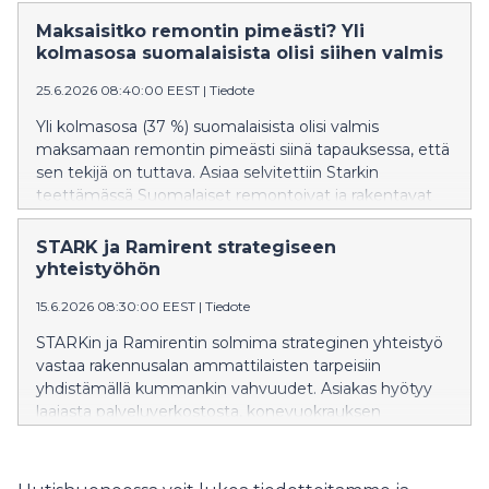
suurimmaksi pelokseen tänä vuonna 30 prosenttia
vastaajista. Viime vuonna vastaava luku oli 21
Maksaisitko remontin pimeästi? Yli
prosenttia. Remonttipeloista huolimatta kyselyyn
kolmasosa suomalaisista olisi siihen valmis
osallistuneista alle viidesosalla (19 %) on remontti
25.6.2026 08:40:00 EEST
|
Tiedote
joskus epäonnistunut.
Yli kolmasosa (37 %) suomalaisista olisi valmis
maksamaan remontin pimeästi siinä tapauksessa, että
sen tekijä on tuttava. Asiaa selvitettiin Starkin
teettämässä Suomalaiset remontoivat ja rakentavat
2026 -kyselytutkimuksessa. Kyselyyn vastanneista
puolestaan 47 prosenttia sanoo, ettei koskaan
STARK ja Ramirent strategiseen
maksaisi pimeästi remontista.
yhteistyöhön
15.6.2026 08:30:00 EEST
|
Tiedote
STARKin ja Ramirentin solmima strateginen yhteistyö
vastaa rakennusalan ammattilaisten tarpeisiin
yhdistämällä kummankin vahvuudet. Asiakas hyötyy
laajasta palveluverkostosta, konevuokrauksen
asiantuntemuksesta ja monipuolisesta kalustosta.
Koneiden ja laitteiden vuokraus on helppoa ja sujuvaa,
mikä tehostaa työmaiden sujuvuutta. Hyvin palveleva