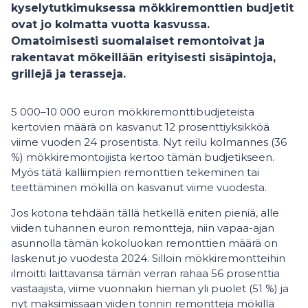
kyselytutkimuksessa mökkiremonttien budjetit
ovat jo kolmatta vuotta kasvussa.
Omatoimisesti suomalaiset remontoivat ja
rakentavat mökeillään erityisesti sisäpintoja,
grillejä ja terasseja.
5 000–10 000 euron mökkiremonttibudjeteista
kertovien määrä on kasvanut 12 prosenttiyksikköä
viime vuoden 24 prosentista. Nyt reilu kolmannes (36
%) mökkiremontoijista kertoo tämän budjetikseen.
Myös tätä kalliimpien remonttien tekeminen tai
teettäminen mökillä on kasvanut viime vuodesta.
Jos kotona tehdään tällä hetkellä eniten pieniä, alle
viiden tuhannen euron remontteja, niin vapaa-ajan
asunnolla tämän kokoluokan remonttien määrä on
laskenut jo vuodesta 2024. Silloin mökkiremontteihin
ilmoitti laittavansa tämän verran rahaa 56 prosenttia
vastaajista, viime vuonnakin hieman yli puolet (51 %) ja
nyt maksimissaan viiden tonnin remontteja mökillä