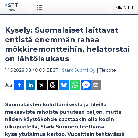
KIRJAUDU
Kysely: Suomalaiset laittavat
entistä enemmän rahaa
mökkiremontteihin, helatorstai
on lähtölaukaus
14.5.2026 08:40:00 EEST
|
Stark Suomi Oy
|
Tiedote
Jaa
Suomalaisten kuluttamisesta ja tileillä
makaavista rahoista puhutaan paljon, mutta
niiden käyttökohde saattaakin olla kodin
ulkopuolella, Stark Suomen teettämä
kyselytutkimus kertoo. Vuosittain tehtävässä