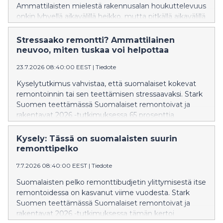
Ammattilaisten mielestä rakennusalan houkuttelevuus
onkin lyhyellä aikavälillä heikko, mutta pitkällä aikavälillä
nouseva. Asia selvisi, kun Stark Suomi kysyi
rakennusalan ammattilaisilta heidän näkemyksiään
Stressaako remontti? Ammattilainen
alan tulevaisuudesta. Kyselyyn vastasi lähes
neuvoo, miten tuskaa voi helpottaa
3 000 alan ammattilaista ja yrittäjää.
23.7.2026 08:40:00 EEST
|
Tiedote
Kyselytutkimus vahvistaa, että suomalaiset kokevat
remontoinnin tai sen teettämisen stressaavaksi. Stark
Suomen teettämässä Suomalaiset remontoivat ja
rakentavat 2026 -tutkimuksessa 65 prosenttia
vastaajista vastasi kyllä ”koetko remontoinnin tai
remontin teettämisen stressaavaksi” -kysymykseen.
Kysely: Tässä on suomalaisten suurin
Miehistä näin kokee 57 prosenttia ja naisista 73
remonttipelko
prosenttia.
7.7.2026 08:40:00 EEST
|
Tiedote
Suomalaisten pelko remonttibudjetin ylittymisestä itse
remontoidessa on kasvanut viime vuodesta. Stark
Suomen teettämässä Suomalaiset remontoivat ja
rakentavat 2026 -tutkimuksessa tämän kertoi