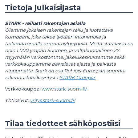
Tietoja julkaisijasta
STARK - reilusti rakentajan asialla
Olemme jokaisen rakentajan reilu ja luotettava
kumppani, joka tekee työtään intohimolla ja
tinkimättömällä ammattiylpeydellä. Meitä
starklaisia
on
noin 1 000 ympäri Suomen, ja valtakunnallinen 27
myymälän verkostomme, jakelukeskuksemme sekä
verkkokauppamme palvelevat ajasta ja paikasta
riippumatta.
Stark
on osa Pohjois-Euroopan suurinta
rakennustarvikeyritystä
STARK Groupia.
Verkkokauppa:
www.stark-suomi.fi/
Yhtiösivut:
yritys.stark-suomi.fi/
Tilaa tiedotteet sähköpostiisi