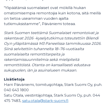
“Ylipäätänsä suomalaiset ovat mökillä hiukan
omatoimisempia remontoijia kuin kotona, siitä meillä
on tietoa useamman vuoden ajalta
tutkimuksistamme”, Päiväniemi toteaa.
Stark Suomen teettämä Suomalaiset remontoivat ja
rakentavat 2026 -kyselytutkimus toteutettiin Bilendi
Oy:n ylläpitämässä M3 Paneelissa tammikuussa 2026.
Siinä selvitettiin tuhannelta 18–76-vuotiaalta
suomalaiselta remonttitarpeita ja
rakentamissuunnitelmia sekä mielipiteitä
remonttitöistä. Otanta on kansallisesti edustava
sukupuolen, iän ja asuinalueen mukaan.
Lisätietoja
Harri Päiväniemi, toimitusjohtaja, Stark Suomi Oy, puh.
040 643 1800
Satu Otala, viestintäjohtaja, Stark Suomi Oy, puh. 044
475 7483,
satu.otala@stark-suomi.fi