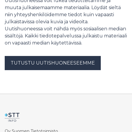
Uutishuoneessa voit lukea tiedotteitamme ja
vuokrauspalvelu vähentää asiakkaiden investointeja
muuta julkaisemaamme materiaalia. Löydät sieltä
omaan konekantaan.
niin yhteyshenkilöidemme tiedot kuin vapaasti
julkaistavissa olevia kuvia ja videoita.
Uutishuoneessa voit nähdä myös sosiaalisen median
sisältöjä. Kaikki tiedotepalvelussa julkaistu materiaali
on vapaasti median käytettävissä.
TUTUSTU UUTISHUONEESEEMME
Oy Suomen Tietotoimisto