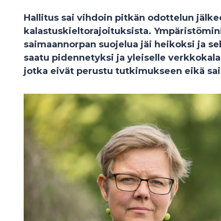
Hallitus sai vihdoin pitkän odottelun jäl
kalastuskieltorajoituksista. Ympäristömini
saimaannorpan suojelua jäi heikoksi ja s
saatu pidennetyksi ja yleiselle verkkokalas
jotka eivät perustu tutkimukseen eikä sa