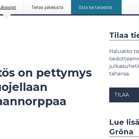
ulkaisijat
Tietoa palvelusta
Osta kertatiedote
Tilaa t
Haluatko tie
tiedotteemme
julkaisuhetk
tös on pettymys
tahansa.
uojellaan
TILAA
aannorppaa
Lue lisä
Gröna