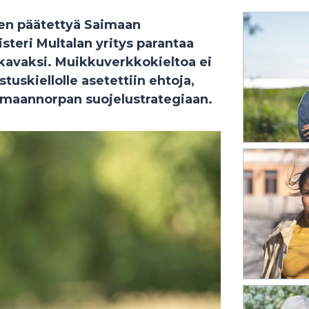
keen päätettyä Saimaan
steri Multalan yritys parantaa
ekavaksi. Muikkuverkkokieltoa ei
tuskiellolle asetettiin ehtoja,
imaannorpan suojelustrategiaan.