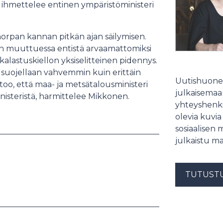
?, ihmettelee entinen ympäristöministeri
orpan kannan pitkän ajan säilymisen.
ien muuttuessa entistä arvaamattomiksi
okalastuskiellon yksiselitteinen pidennys.
suojellaan vahvemmin kuin erittäin
Uutishuonee
oo, että maa- ja metsätalousministeri
julkaisemaam
nisteristä, harmittelee Mikkonen.
yhteyshenki
olevia kuvia
sosiaalisen 
julkaistu ma
TUTUST