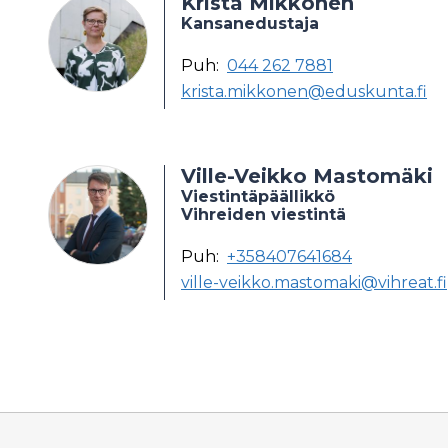
Krista Mikkonen
Kansanedustaja
Puh:
044 262 7881
krista.mikkonen@eduskunta.fi
Ville-Veikko Mastomäki
Viestintäpäällikkö
Vihreiden viestintä
Puh:
+358407641684
ville-veikko.mastomaki@vihreat.fi