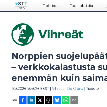
Tiedotteet
Tilaa tiedotteita
J
Norppien suojelupää
– verkkokalastusta s
enemmän kuin saim
13.5.2026 15:45:26 EEST
|
Vihreät - De Gröna
|
Tiedote
Jaa