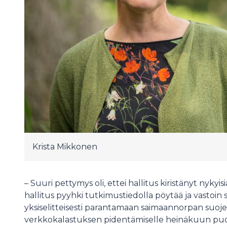
Krista Mikkonen
– Suuri pettymys oli, ettei hallitus kiristänyt nykyi
hallitus pyyhki tutkimustiedolla pöytää ja vastoin
yksiselitteisesti parantamaan saimaannorpan suo
verkkokalastuksen pidentämiselle heinäkuun puole