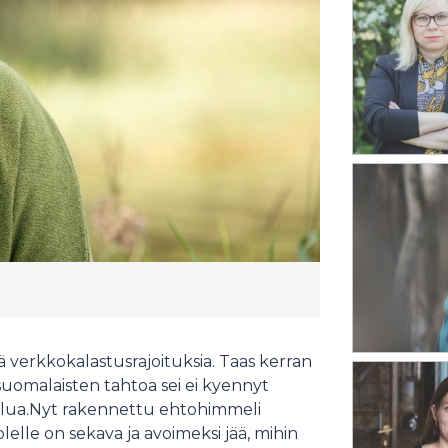
siä verkkokalastusrajoituksia. Taas kerran
 suomalaisten tahtoa sei ei kyennyt
jelua.Nyt rakennettu ehtohimmeli
lle on sekava ja avoimeksi jää, mihin