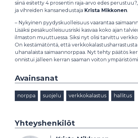
siinä esitetty 4 prosentin raja-arvo edes perustuu
ja vihreiden kansanedustaja
Krista Mikkonen
.
– Nykyinen pyydyskuolleisuus vaarantaa saimaann
Lisäksi pesäkuolleisuusriski kasvaa koko ajan talv
ilmaston muuttuessa. Siksi nyt olisi tarvittu verkk
On kestämätöntä, että verkkokalastusharrastusta 
uhanalaista saimaannorppaa. Nyt tehty päätös kert
onnistui jälleen kerran saaman voiton ympäristömi
Avainsanat
norppa
suojelu
verkkokalastus
hallitus
Yhteyshenkilöt