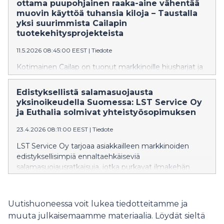
merenkulun merkitys huoltovarmuudelle.
ottama puupohjainen raaka-aine vähentää
muovin käyttöä tuhansia kiloja – Taustalla
yksi suurimmista Cailapin
tuotekehitysprojekteista
11.5.2026 08:45:00 EEST
|
Tiedote
Kotimainen Cailap on tuonut markkinoille hiusharjat ja
meikkisiveltimet, joiden materiaalista kolmannes on
korvattu puupohjaisilla raaka-aineilla.
Edistyksellistä salamasuojausta
Tuotekehitysprojekti on ollut perheyritykselle yksi
yksinoikeudella Suomessa: LST Service Oy
historian suurimpia sekä rahallisesti että ajallisesti. Eri
ja Euthalia solmivat yhteistyösopimuksen
alojen asiantuntijoita vaatineen suunnittelun
lopputuloksena tuotteiden käyttöominaisuudet ja
23.4.2026 08:11:00 EEST
|
Tiedote
ulkonäkö paranivat. Hinnat pystyttiin kuitenkin pitämään
LST Service Oy tarjoaa asiakkailleen markkinoiden
edullisina.
edistyksellisimpiä ennaltaehkäiseviä
salamasuojausratkaisuja, jotka purkavat ilmakehän
sähkövaraukset ennen kuin salama ehtii muodostua.
Uusi kumppanuus auttaa yhdistämään Euthalian ja
LST Servicen teknologisen osaamisen ja tuo
Uutishuoneessa voit lukea tiedotteitamme ja
suojausratkaisut vaativiin toimintaympäristöihin
muuta julkaisemaamme materiaalia. Löydät sieltä
Suomessa.