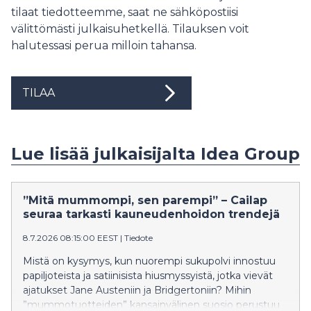
tilaat tiedotteemme, saat ne sähköpostiisi
välittömästi julkaisuhetkellä. Tilauksen voit
halutessasi perua milloin tahansa.
TILAA
Lue lisää julkaisijalta Idea Group
”Mitä mummompi, sen parempi” – Cailap
seuraa tarkasti kauneudenhoidon trendejä
8.7.2026 08:15:00 EEST
|
Tiedote
Mistä on kysymys, kun nuorempi sukupolvi innostuu
papiljoteista ja satiinisista hiusmyssyistä, jotka vievät
ajatukset Jane Austeniin ja Bridgertoniin? Mihin
”mummotuotteiden” kansainvälinen suosio perustuu