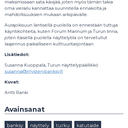
maksimissaan sata kävijää, joten myös tämän takia
oma vierailu kannattaa suunnitella ennakolta ja
mahdollisuuksien mukaan arkipäivälle.
Aurajokisuun läntisellä puolella on ennestään tuttuja
käyntikohteita, kuten Forum Marinum ja Turun linna,
joten itäisellä puolella näyttelytila on tervetullut
laajennus paikalliseen kulttuuritarjontaan.
Lisätiedot:
Susanna Kuoppala, Turun näyttelypäällikkö
susanna@mysterybanksy.fi
Kuvat:
Antti Ranki
Avainsanat
banksy
näyttely
turku
katutaide