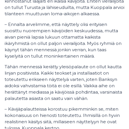
kiinnostanut laajalti eri ikäisiä kävijöitä. Eniten vierailijoita
on tullut Turusta ja lähiseuduilta, mutta Kuoppala arvioi
tilanteen muuttuvan loma-aikojen alkaessa.
– Ennalta arvelimme, että näyttely olisi erityisen
suosittu nuorempien kävijöiden keskuudessa, mutta
aivan pieniä lapsia lukuun ottamatta kaikista
ikäryhmistä on ollut paljon vierailijoita. Myös ryhmiä on
käynyt tähän mennessä jonkin verran, kun taas
kyselyitä on tullut moninkertainen määrä.
Tähän mennessä kerätty yleisöpalaute on ollut kautta
linjan positiivista. Kaikki teokset ja installaatiot on
toteutettu erikseen näyttelyä varten, joten Banksyn
aidoksi vahvistamia töitä ei ole esillä. Vaikka aihe on
herättänyt mediassa ja kävijöissä pohdintaa, varsinaista
palautetta asiasta on saatu vain vähän.
– Kävijäpalautteissa korostuu pikemminkin se, miten
kokonaisuus on hienosti toteutettu. Ihmisillä on hyvin
realistinen käsitys siitä, millaiseen näyttelyyn he ovat
tulossa, Kuoppala kertoo.