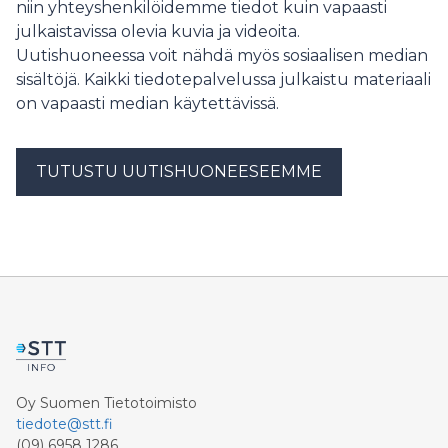
niin yhteyshenkilöidemme tiedot kuin vapaasti
julkaistavissa olevia kuvia ja videoita.
Uutishuoneessa voit nähdä myös sosiaalisen median
sisältöjä. Kaikki tiedotepalvelussa julkaistu materiaali
on vapaasti median käytettävissä.
TUTUSTU UUTISHUONEESEEMME
Oy Suomen Tietotoimisto
tiedote@stt.fi
(09) 6958 1286