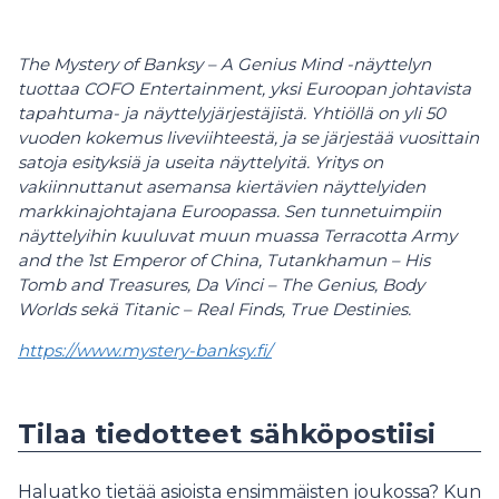
The Mystery of Banksy – A Genius Mind -näyttelyn
tuottaa COFO Entertainment, yksi Euroopan johtavista
tapahtuma- ja näyttelyjärjestäjistä. Yhtiöllä on yli 50
vuoden kokemus liveviihteestä, ja se järjestää vuosittain
satoja esityksiä ja useita näyttelyitä. Yritys on
vakiinnuttanut asemansa kiertävien näyttelyiden
markkinajohtajana Euroopassa. Sen tunnetuimpiin
näyttelyihin kuuluvat muun muassa Terracotta Army
and the 1st Emperor of China, Tutankhamun – His
Tomb and Treasures, Da Vinci – The Genius, Body
Worlds sekä Titanic – Real Finds, True Destinies.
https://www.mystery-banksy.fi/
Tilaa tiedotteet sähköpostiisi
Haluatko tietää asioista ensimmäisten joukossa? Kun