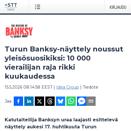
KIRJAUDU
Turun Banksy-näyttely noussut
yleisösuosikiksi: 10 000
vierailijan raja rikki
kuukaudessa
15.5.2026 08:14:58 EEST
|
Idea Group
|
Tiedote
Jaa
Katutaiteilija Banksyn uraa laajasti esittelevä
näyttely aukesi 17. huhtikuuta Turun