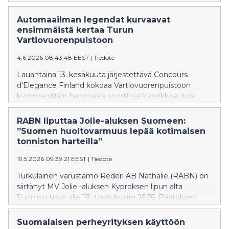
ja miten Cailapin kaltainen suomalainen yritys pysyy
trendeissä mukana?
Automaailman legendat kurvaavat
ensimmäistä kertaa Turun
Vartiovuorenpuistoon
4.6.2026 08:43:48 EEST
|
Tiedote
Lauantaina 13. kesäkuuta järjestettävä Concours
d'Elegance Finland kokoaa Vartiovuorenpuistoon
kymmenittäin harvinaisia sporttisia klassikkoautoja,
niiden omistajia sekä kävijöitä eri puolilta Suomea.
Kohta 30-vuotias koko perheen autotapahtuma
RABN liputtaa Jolie-aluksen Suomeen:
tunnetaan ainutlaatuisena yhdistelmänä historiaa,
”Suomen huoltovarmuus lepää kotimaisen
lifestylea ja kesäistä kaupunkitunnelmaa.
tonniston harteilla”
19.5.2026 09:39:21 EEST
|
Tiedote
Turkulainen varustamo Rederi AB Nathalie (RABN) on
siirtänyt MV Jolie -aluksen Kyproksen lipun alta
Suomen lipun alle 18. toukokuuta 2026. Päätöksen
taustalla on muun muassa operoinnin tehokkuus,
yhtenäinen toimintakulttuuri sekä suomalaisen
Suomalaisen perheyrityksen käyttöön