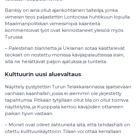
Banksy on aina ollut ajankohtainen taiteilija, jonka
viimeisin teos paljastettiin Lontoossa huhtikuun lopulla.
Maailmanpolitiikan viimeisimpiä käänteitä
kommentoivat työt ovat kiinnostaneet yleisöä myös
Turussa.
– Palestiinan tilannetta ja Ukrainan sotaa käsittelevät
teokset on nostettu monissa kävijäpalautteissa esiin,
sillä ne herättävät paljon ajatuksia ja tunteita.
Kulttuurin uusi aluevaltaus
Näyttely pystytettiin Turun Telakkarannassa sijaitsevaan
vanhaan kaarihalliin, jossa ei aiemmin ole järjestetty
tapahtumia. Pitkään tyhjillään ollut tila on ollut toimiva
näyttelytila, ja Kuoppala kertoo kävijöiden ottaneen
paikan hyvin vastaan.
– Monet ovat olleet ilahtuneita siitä, että tehdashalli on
otettu kulttuurikäyttöön. Tilaan voi ottaa kerrallaan