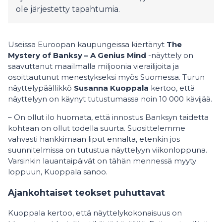
ole järjestetty tapahtumia.
Useissa Euroopan kaupungeissa kiertänyt
The
Mystery of Banksy – A Genius Mind
-näyttely on
saavuttanut maailmalla miljoonia vierailijoita ja
osoittautunut menestykseksi myös Suomessa. Turun
näyttelypäällikkö
Susanna Kuoppala
kertoo, että
näyttelyyn on käynyt tutustumassa noin 10 000 kävijää.
– On ollut ilo huomata, että innostus Banksyn taidetta
kohtaan on ollut todella suurta. Suosittelemme
vahvasti hankkimaan liput ennalta, etenkin jos
suunnitelmissa on tutustua näyttelyyn viikonloppuna.
Varsinkin lauantaipäivät on tähän mennessä myyty
loppuun, Kuoppala sanoo.
Ajankohtaiset teokset puhuttavat
Kuoppala kertoo, että näyttelykokonaisuus on