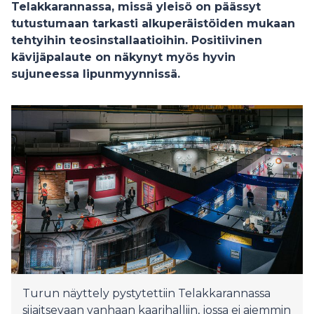
Telakkarannassa, missä yleisö on päässyt
tutustumaan tarkasti alkuperäistöiden mukaan
tehtyihin teosinstallaatioihin. Positiivinen
kävijäpalaute on näkynyt myös hyvin
sujuneessa lipunmyynnissä.
Turun näyttely pystytettiin Telakkarannassa
sijaitsevaan vanhaan kaarihalliin, jossa ei aiemmin