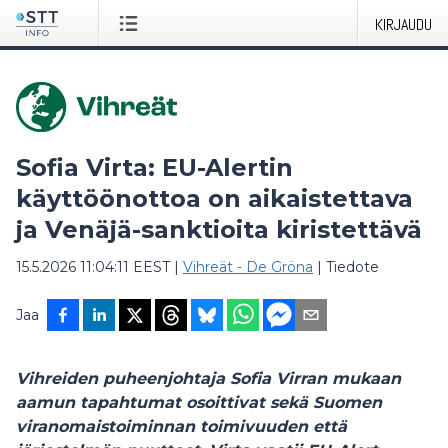
KIRJAUDU
Sofia Virta: EU-Alertin
käyttöönottoa on aikaistettava
ja Venäjä-sanktioita kiristettävä
15.5.2026 11:04:11 EEST
|
Vihreät - De Gröna
|
Tiedote
Jaa
Vihreiden puheenjohtaja Sofia Virran mukaan
aamun tapahtumat osoittivat sekä Suomen
viranomaistoiminnan toimivuuden että