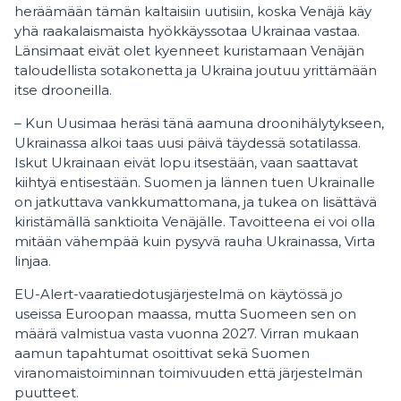
heräämään tämän kaltaisiin uutisiin, koska Venäjä käy
yhä raakalaismaista hyökkäyssotaa Ukrainaa vastaa.
Länsimaat eivät olet kyenneet kuristamaan Venäjän
taloudellista sotakonetta ja Ukraina joutuu yrittämään
itse drooneilla.
– Kun Uusimaa heräsi tänä aamuna droonihälytykseen,
Ukrainassa alkoi taas uusi päivä täydessä sotatilassa.
Iskut Ukrainaan eivät lopu itsestään, vaan saattavat
kiihtyä entisestään. Suomen ja lännen tuen Ukrainalle
on jatkuttava vankkumattomana, ja tukea on lisättävä
kiristämällä sanktioita Venäjälle. Tavoitteena ei voi olla
mitään vähempää kuin pysyvä rauha Ukrainassa, Virta
linjaa.
EU-Alert-vaaratiedotusjärjestelmä on käytössä jo
useissa Euroopan maassa, mutta Suomeen sen on
määrä valmistua vasta vuonna 2027. Virran mukaan
aamun tapahtumat osoittivat sekä Suomen
viranomaistoiminnan toimivuuden että järjestelmän
puutteet.