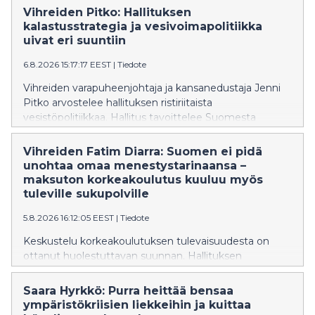
vahvistamaan saamelaisten oikeuksia ja perumaan
Vihreiden Pitko: Hallituksen
leikkauksen syksyn budjettiriihessä.
kalastusstrategia ja vesivoimapolitiikka
uivat eri suuntiin
6.8.2026 15:17:17 EEST
|
Tiedote
Vihreiden varapuheenjohtaja ja kansanedustaja Jenni
Pitko arvostelee hallituksen ristiriitaista
vesistöpolitiikkaa. Hallitus tavoittelee Suomesta
Euroopan johtavaa kalastusmatkailumaata, mutta
samaan aikaan sen vesilakiesitys hidastaa
Vihreiden Fatim Diarra: Suomen ei pidä
vaelluskalojen nousureittien avaamista
unohtaa omaa menestystarinaansa –
vuosikymmenillä. Pitko vaatii vesilakiin sitovaa
maksuton korkeakoulutus kuuluu myös
aikataulua vaelluskalojen nousuesteiden purkamiseksi
tuleville sukupolville
ja vesivoimalupien tarkistamiseksi.
5.8.2026 16:12:05 EEST
|
Tiedote
Keskustelu korkeakoulutuksen tulevaisuudesta on
ottanut huolestuttavan suunnan. Hallituksen
suunnittelemat muutokset eivät ole yksittäisiä teknisiä
uudistuksia, vaan ne näyttävät olevan osa kehitystä,
Saara Hyrkkö: Purra heittää bensaa
joka vie Suomea askel askeleelta pois maksuttoman
ympäristökriisien liekkeihin ja kuittaa