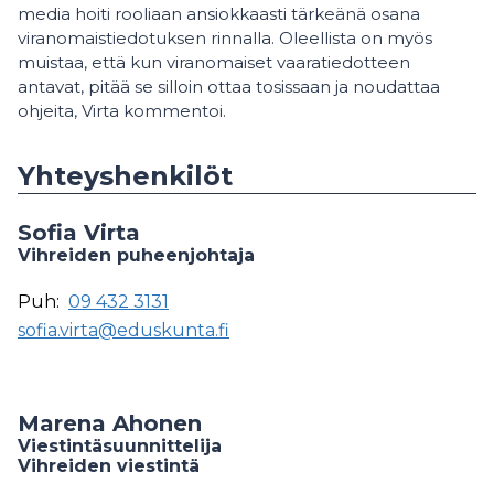
media hoiti rooliaan ansiokkaasti tärkeänä osana
viranomaistiedotuksen rinnalla. Oleellista on myös
muistaa, että kun viranomaiset vaaratiedotteen
antavat, pitää se silloin ottaa tosissaan ja noudattaa
ohjeita, Virta kommentoi.
Yhteyshenkilöt
Sofia Virta
Vihreiden puheenjohtaja
Puh:
09 432 3131
sofia.virta@eduskunta.fi
Marena Ahonen
Viestintäsuunnittelija
Vihreiden viestintä