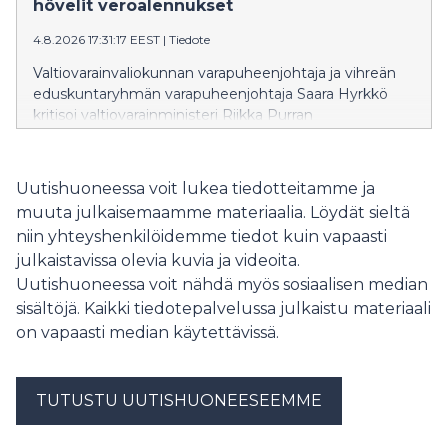
korkeakoulutuksen periaatteesta. Ministeri on
hövelit veroalennukset
vakuuttanut, että ensimmäinen korkeakoulututkinto
4.8.2026 17:31:17 EEST
|
Tiedote
säilyy maksuttomana vuoteen 2040 asti, samalla kun
hallitus valmistelee muutoksia, jotka mahdollistaisivat
Valtiovarainvaliokunnan varapuheenjohtaja ja vihreän
kokonaisen tutkinnon suorittamisen maksullisena
eduskuntaryhmän varapuheenjohtaja Saara Hyrkkö
avoimessa korkeakoulussa.
kritisoi valtiovarainministeri Riikka Purran
budjettiesitystä tavallisten suomalaisten huolien
sivuuttamisesta ja bensan heittämisestä
ympäristökriisien liekkeihin.
Uutishuoneessa voit lukea tiedotteitamme ja
muuta julkaisemaamme materiaalia. Löydät sieltä
niin yhteyshenkilöidemme tiedot kuin vapaasti
julkaistavissa olevia kuvia ja videoita.
Uutishuoneessa voit nähdä myös sosiaalisen median
sisältöjä. Kaikki tiedotepalvelussa julkaistu materiaali
on vapaasti median käytettävissä.
TUTUSTU UUTISHUONEESEEMME