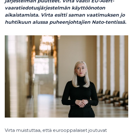
järjestelmän puutteet. Virta vaatii EU-Alert-
vaaratiedotusjärjestelmän käyttöönoton
aikaistamista. Virta esitti saman vaatimuksen jo
huhtikuun alussa puheenjohtajien Nato-tentissä.
Virta muistuttaa, että eurooppalaiset joutuvat