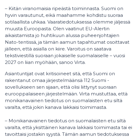
– Kiitän viranomaisia ripeästä toiminnasta. Suomi on
hyvin varautunut, eikä maahamme kohdistu suoraa
sotilaallista uhkaa. Vaaratiedotuksessa olemme jäljessä
muusta Euroopasta. Olen vaatinut EU-Alertin
aikaistamista jo huhtikuun alussa puheenjohtajien
Nato-tentissä, ja tämän aamun tapahtumat osoittavat
jälleen, että asialla on kiire. Varoitus on saatava
tekstiviestillä suoraan jokaiselle suomalaiselle – vuosi
2027 on liian myöhään, sanoo Virta.
Asiantuntijat ovat kritisoineet sitä, että Suomi on
rakentanut omaa järjestelmäänsä 112 Suomi -
sovellukseen sen sijaan, että olisi liittynyt suoraan
eurooppalaiseen järjestelmään. Virta muistuttaa, että
monikanavainen tiedotus on suomalaisten etu siltä
varalta, että jokin kanava lakkaisi toimimasta.
– Monikanavainen tiedotus on suomalaisten etu siltä
varalta, että yksittäinen kanava lakkaisi toimimasta tai ei
tavoittaisi jostakin syystä. Tämän aamun tiedotuksessa