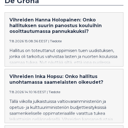
De Gröna
Vihreiden Hanna Holopainen: Onko
hallituksen suurin panostus kouluihin
osoittautumassa pannukakuksi?
7.8.2026 15:08:36 EEST
|
Tiedote
Hallitus on toteuttanut oppimisen tuen uudistuksen,
jonka oli tarkoitus vahvistaa lasten ja nuorten kouluissa
saamaa tukea. Nyt näyttää siltä, että jopa puolessa
kunnista on vaikeuksia tarjota lasten ja nuorten
tarpeiden mukaista tukea ja osassa kuntia jopa
Vihreiden Inka Hopsu: Onko hallitus
lakkautetaan erityisluokkia. Vihreiden kansanedustaja
unohtamassa saamelaisten oikeudet?
Hanna Holopainen vaatii, että hallitus ryhtyy korjaaviin
7.8.2026 14:10:16 EEST
|
Tiedote
toimenpiteisiin.
Tällä viikolla julkaistuissa valtiovarainministeriön ja
opetus- ja kulttuuriministeriön budjettiesityksissä
saamenkieliselle oppimateriaalille varattua tukea
leikattaisiin neljänneksellä. Vihreiden kansanedustaja
Inka Hopsu vaatii hallitusta kunnioittamaan ja