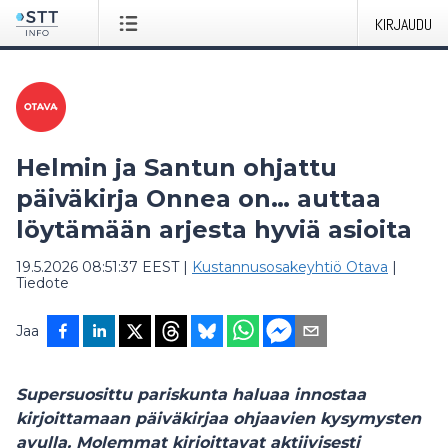
KIRJAUDU
Helmin ja Santun ohjattu
päiväkirja Onnea on… auttaa
löytämään arjesta hyviä asioita
19.5.2026 08:51:37 EEST
|
Kustannusosakeyhtiö Otava
|
Tiedote
Jaa
Supersuosittu pariskunta haluaa innostaa
kirjoittamaan päiväkirjaa ohjaavien kysymysten
avulla. Molemmat kirjoittavat aktiivisesti