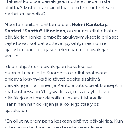
Haluaisitko pitää päiväkirjaa, mutta et tiedä mistä
aloittaa? Mistä pitäisi kirjoittaa, ja miten tunteet saisi
parhaiten sanoiksi?
Nuorten eniten fanittama pari,
Helmi Kantola
ja
Santeri ”Santtu” Hänninen
, on suunnitellut ohjatun
päiväkirjan, jonka lempeät apukysymykset ja erilaiset
täytettävät kohdat auttavat pysähtymään omien
ajatusten äärelle ja jäsentelemään ne päiväkirjan
sivuille.
Idean ohjattuun päiväkirjaan kaksikko sai
huomattuaan, että Suomessa ei ollut saatavana
ohjaavia kysymyksiä ja täyttöideoita sisältäviä
päiväkirjoja. Hänninen ja Kantola tutustuivat konseptiin
matkustaessaan Yhdysvalloissa, missä täytettäviä
päiväkirjoja oli markkinoilla runsaasti. Matkalla
Hänninen hankki kirjan ja alkoi kirjoittaa ylös
ajatuksiaan.
”En ollut nuorempana koskaan pitänyt päiväkirjaa. Kun
sitten aloin täyttää Jenkeistä ostamaani kirjaa