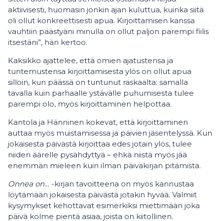
aktiivisesti, huomasin jonkin ajan kuluttua, kuinka siitä
oli ollut konkreettisesti apua. Kirjoittamisen kanssa
vauhtiin päästyäni minulla on ollut paljon parempi fiilis
itsestäni”, hän kertoo.
Kaksikko ajattelee, että omien ajatustensa ja
tuntemustensa kirjoittamisesta ylös on ollut apua
silloin, kun päässä on tuntunut raskaalta: samalla
tavalla kuin parhaalle ystävälle puhumisesta tulee
parempi olo, myös kirjoittaminen helpottaa.
Kantola ja Hänninen kokevat, että kirjoittaminen
auttaa myös muistamisessa ja päivien jäsentelyssä. Kun
jokaisesta päivästä kirjoittaa edes jotain ylös, tulee
niiden äärelle pysähdyttyä – ehkä niistä myös jää
enemmän mieleen kuin ilman päiväkirjan pitämistä.
Onnea on…
-kirjan tavoitteena on myös kannustaa
löytämään jokaisesta päivästä jotakin hyvää. Valmiit
kysymykset kehottavat esimerkiksi miettimään joka
päivä kolme pientä asiaa, joista on kiitollinen.