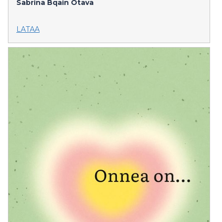
Sabrina Bqain
Otava
LATAA