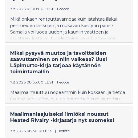
7.8.2026 10:00:00 EEST
|
Tiedote
Mikä onkaan rentouttavampaa kuin istahtaa illaksi
pehmeiden lankojen ja mukavan käsityön pariin?
Samalla voi luoda uuden ja kauniin vaatteen ja
asusteen, josta voi tulla lempineule ja luottovaate
itselle tai ystävälle! Tässä tämän syksyn
houkuttelevimmat käsityökirjat, jotka inspiroivat
Miksi pysyvä muutos ja tavoitteiden
pitkään.
saavuttaminen on niin vaikeaa? Uusi
Läpimurto-kirja tarjoaa käytännön
toimintamallin
7.8.2026 08:33:00 EEST
|
Tiedote
Maailma muuttuu nopeammin kuin koskaan, ja tietoa
itsensä kehittämisestä on enemmän kuin aiemmin.
Moni tietää, mitä pitäisi tehdä, mutta pysyvän
muutoksen tekeminen jää toteutumatta. Samalla
Maailmanlaajuiseksi ilmiöksi noussut
työelämän vaatimukset kasvavat, epävarmuus
Heated Rivalry -kirjasarja nyt suomeksi
lisääntyy ja yhä useampi etsii keinoja rakentaa kestävää
suorituskykyä, hyvinvointia ja merkityksellisyyttä. Tästä
7.8.2026 08:30:00 EEST
|
Tiedote
havainnosta syntyi uutuuskirja Läpimurto.