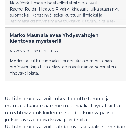
New York Timesin bestsellerlistoille noussut
Rachel Reidin Heated Rivalry -kirjasarja julkaistaan nyt
suomeksi. Kansainväliseksi kulttuuri-ilmiöksi ja
jättimäiseksi myyntimenestykseksi kasvanut queer-
jääkiekkoromanssien sarja käynnistyy elokuussa
teoksella Game Changer – Käänteentekijä.
Marko Maunula avaa Yhdysvaltojen
kiehtovaa mysteeriä
6.8.2026 10:11:08 EEST
|
Tiedote
Mediasta tuttu suomalais-amerikkalainen historian
professori kirjoittaa erilaisten maailmankatsomusten
Yhdysvalloista.
Uutishuoneessa voit lukea tiedotteitamme ja
muuta julkaisemaamme materiaalia. Löydät sieltä
niin yhteyshenkilöidemme tiedot kuin vapaasti
julkaistavissa olevia kuvia ja videoita.
Uutishuoneessa voit nähdä myös sosiaalisen median