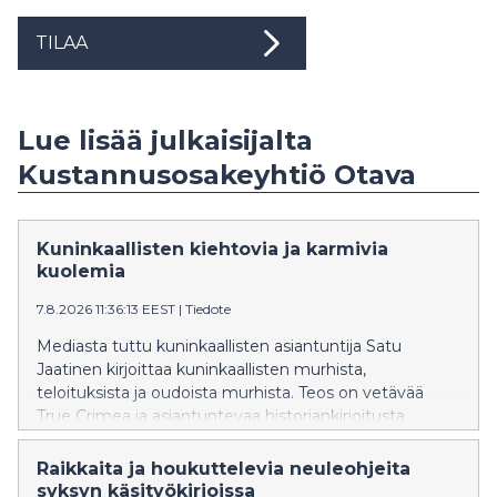
TILAA
Lue lisää julkaisijalta
Kustannusosakeyhtiö Otava
Kuninkaallisten kiehtovia ja karmivia
kuolemia
7.8.2026 11:36:13 EEST
|
Tiedote
Mediasta tuttu kuninkaallisten asiantuntija Satu
Jaatinen kirjoittaa kuninkaallisten murhista,
teloituksista ja oudoista murhista. Teos on vetävää
True Crimea ja asiantuntevaa historiankirjoitusta
samaan aikaan.
Raikkaita ja houkuttelevia neuleohjeita
syksyn käsityökirjoissa