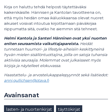
Kirja on haluttu tehdä helposti täytettäväksi
kaikenikäisille. Hännisen ja Kantolan tavoitteena on,
että myös heidän omaa ikäluokkaansa olevat nuoret
aikuiset voisivat intoutua kirjoittamaan päiväkirjaa
riippumatta siitä, ovatko he aiemmin sitä tehneet.
Helmi Kantola ja Santeri Hänninen ovat yksi nuorten
eniten seuraamista vaikuttajapareista.
Heidät
tunnetaan huumori- ja lifestyle-aiheisiin keskittyneinä
hyvän mielen sisällöntuottajina, joilla on satoja tuhansia
aktiivisia seuraajia. Molemmat ovat julkaisseet myös
kirjoja ja näytelleet elokuvassa.
Haastattelu- ja arvostelukappalepyynnöt sekä lisätiedot:
anni.gullichsen@otava.fi
Avainsanat
lasten- ja nuortenkirjat
täyttökirjat