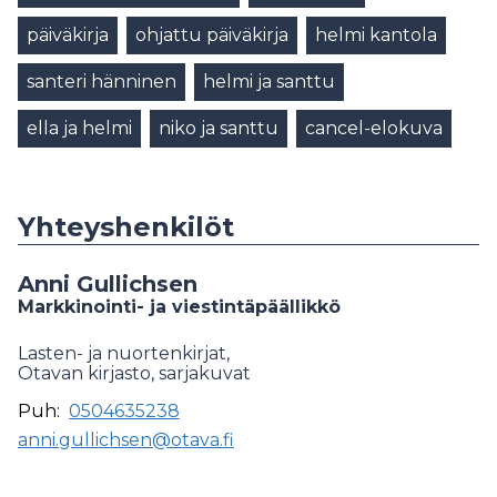
päiväkirja
ohjattu päiväkirja
helmi kantola
santeri hänninen
helmi ja santtu
ella ja helmi
niko ja santtu
cancel-elokuva
Yhteyshenkilöt
Anni Gullichsen
Markkinointi- ja viestintäpäällikkö
Lasten- ja nuortenkirjat,
Otavan kirjasto, sarjakuvat
Puh:
0504635238
anni.gullichsen@otava.fi