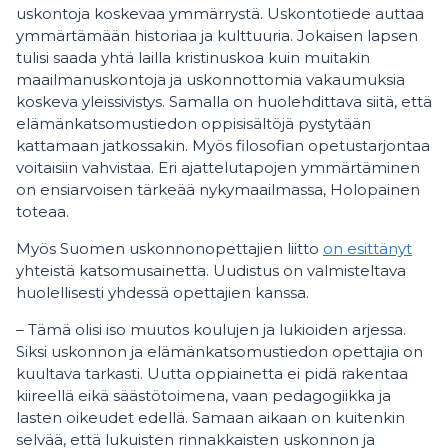
uskontoja koskevaa ymmärrystä. Uskontotiede auttaa
ymmärtämään historiaa ja kulttuuria. Jokaisen lapsen
tulisi saada yhtä lailla kristinuskoa kuin muitakin
maailmanuskontoja ja uskonnottomia vakaumuksia
koskeva yleissivistys. Samalla on huolehdittava siitä, että
elämänkatsomustiedon oppisisältöjä pystytään
kattamaan jatkossakin. Myös filosofian opetustarjontaa
voitaisiin vahvistaa. Eri ajattelutapojen ymmärtäminen
on ensiarvoisen tärkeää nykymaailmassa, Holopainen
toteaa.
Myös Suomen uskonnonopettajien liitto
on esittänyt
yhteistä katsomusainetta. Uudistus on valmisteltava
huolellisesti yhdessä opettajien kanssa.
– Tämä olisi iso muutos koulujen ja lukioiden arjessa.
Siksi uskonnon ja elämänkatsomustiedon opettajia on
kuultava tarkasti. Uutta oppiainetta ei pidä rakentaa
kiireellä eikä säästötoimena, vaan pedagogiikka ja
lasten oikeudet edellä. Samaan aikaan on kuitenkin
selvää, että lukuisten rinnakkaisten uskonnon ja