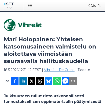
KIRJAUDU
Mari Holopainen: Yhteisen
katsomusaineen valmistelu on
aloitettava viimeistään
seuraavalla hallituskaudella
18.5.2026 12:31:42 EEST
|
Vihreät - De Gröna
|
Tiedote
Jaa
Julkisuuteen tullut tieto uskonnollisesti
tunnustuksellisen oppimateriaalin päätymisestä