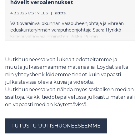
korkeakoulutuksen periaatteesta. Ministeri on
hövelit veroalennukset
vakuuttanut, että ensimmäinen korkeakoulututkinto
4.8.2026 17:31:17 EEST
|
Tiedote
säilyy maksuttomana vuoteen 2040 asti, samalla kun
hallitus valmistelee muutoksia, jotka mahdollistaisivat
Valtiovarainvaliokunnan varapuheenjohtaja ja vihreän
kokonaisen tutkinnon suorittamisen maksullisena
eduskuntaryhmän varapuheenjohtaja Saara Hyrkkö
avoimessa korkeakoulussa.
kritisoi valtiovarainministeri Riikka Purran
budjettiesitystä tavallisten suomalaisten huolien
sivuuttamisesta ja bensan heittämisestä
ympäristökriisien liekkeihin.
Uutishuoneessa voit lukea tiedotteitamme ja
muuta julkaisemaamme materiaalia. Löydät sieltä
niin yhteyshenkilöidemme tiedot kuin vapaasti
julkaistavissa olevia kuvia ja videoita.
Uutishuoneessa voit nähdä myös sosiaalisen median
sisältöjä. Kaikki tiedotepalvelussa julkaistu materiaali
on vapaasti median käytettävissä.
TUTUSTU UUTISHUONEESEEMME