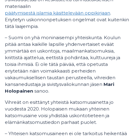
materiaalin
päätymisestä islamia käsittelevään oppikirjaan
.
Eriytetyn uskonnonpetuksen ongelmat ovat kuitenkin
tätä laajempia.
– Suomi on yhä moninaisempi yhteiskunta. Koulun
pitää antaa kaikille lapsille yhdenvertaiset eväät
ymmärtää eri uskontoja, maailmankatsomuksia,
kriittistä ajattelua, eettistä pohdintaa, kulttuureja ja
toisia ihmisiä. Ei ole tätä päivää, että opetusta
eriytetään näin voimakkaasti perheiden
vakaumuksellisen taustan perusteella, vihreiden
kansanedustaja ja sivistysvaliokunnan jäsen
Mari
Holopainen
sanoo.
Vihreät on esittänyt yhteistä katsomusainetta jo
vuodesta 2020. Holopaisen mukaan yhteinen
katsomusaine voisi yhdistää uskontotieteen ja
elämänkatsomustiedon parhaat puolet.
– Yhteisen katsomusaineen ei ole tarkoitus heikentää