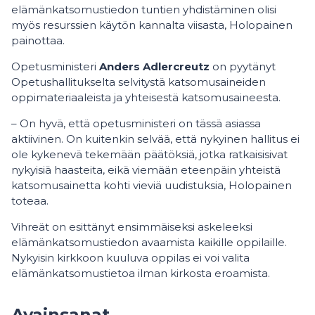
elämänkatsomustiedon tuntien yhdistäminen olisi
myös resurssien käytön kannalta viisasta, Holopainen
painottaa.
Opetusministeri
Anders Adlercreutz
on pyytänyt
Opetushallitukselta selvitystä katsomusaineiden
oppimateriaaleista ja yhteisestä katsomusaineesta.
– On hyvä, että opetusministeri on tässä asiassa
aktiivinen. On kuitenkin selvää, että nykyinen hallitus ei
ole kykenevä tekemään päätöksiä, jotka ratkaisisivat
nykyisiä haasteita, eikä viemään eteenpäin yhteistä
katsomusainetta kohti vieviä uudistuksia, Holopainen
toteaa.
Vihreät on esittänyt ensimmäiseksi askeleeksi
elämänkatsomustiedon avaamista kaikille oppilaille.
Nykyisin kirkkoon kuuluva oppilas ei voi valita
elämänkatsomustietoa ilman kirkosta eroamista.
Avainsanat