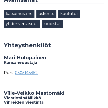
katsomusaine
uskonto
koulutus
yhdenvertaisuus
uudistus
Yhteyshenkilöt
Mari Holopainen
Kansanedustaja
Puh:
0505143452
Ville-Veikko Mastomäki
Viestintäpäällikkö
Vihreiden viestintä