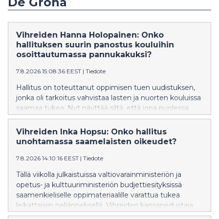
De Gröna
Vihreiden Hanna Holopainen: Onko
hallituksen suurin panostus kouluihin
osoittautumassa pannukakuksi?
7.8.2026 15:08:36 EEST
|
Tiedote
Hallitus on toteuttanut oppimisen tuen uudistuksen,
jonka oli tarkoitus vahvistaa lasten ja nuorten kouluissa
saamaa tukea. Nyt näyttää siltä, että jopa puolessa
kunnista on vaikeuksia tarjota lasten ja nuorten
tarpeiden mukaista tukea ja osassa kuntia jopa
Vihreiden Inka Hopsu: Onko hallitus
lakkautetaan erityisluokkia. Vihreiden kansanedustaja
unohtamassa saamelaisten oikeudet?
Hanna Holopainen vaatii, että hallitus ryhtyy korjaaviin
7.8.2026 14:10:16 EEST
|
Tiedote
toimenpiteisiin.
Tällä viikolla julkaistuissa valtiovarainministeriön ja
opetus- ja kulttuuriministeriön budjettiesityksissä
saamenkieliselle oppimateriaalille varattua tukea
leikattaisiin neljänneksellä. Vihreiden kansanedustaja
Inka Hopsu vaatii hallitusta kunnioittamaan ja