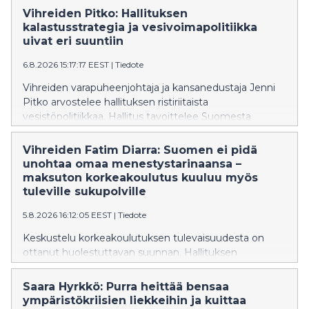
vahvistamaan saamelaisten oikeuksia ja perumaan
Vihreiden Pitko: Hallituksen
leikkauksen syksyn budjettiriihessä.
kalastusstrategia ja vesivoimapolitiikka
uivat eri suuntiin
6.8.2026 15:17:17 EEST
|
Tiedote
Vihreiden varapuheenjohtaja ja kansanedustaja Jenni
Pitko arvostelee hallituksen ristiriitaista
vesistöpolitiikkaa. Hallitus tavoittelee Suomesta
Euroopan johtavaa kalastusmatkailumaata, mutta
samaan aikaan sen vesilakiesitys hidastaa
Vihreiden Fatim Diarra: Suomen ei pidä
vaelluskalojen nousureittien avaamista
unohtaa omaa menestystarinaansa –
vuosikymmenillä. Pitko vaatii vesilakiin sitovaa
maksuton korkeakoulutus kuuluu myös
aikataulua vaelluskalojen nousuesteiden purkamiseksi
tuleville sukupolville
ja vesivoimalupien tarkistamiseksi.
5.8.2026 16:12:05 EEST
|
Tiedote
Keskustelu korkeakoulutuksen tulevaisuudesta on
ottanut huolestuttavan suunnan. Hallituksen
suunnittelemat muutokset eivät ole yksittäisiä teknisiä
uudistuksia, vaan ne näyttävät olevan osa kehitystä,
Saara Hyrkkö: Purra heittää bensaa
joka vie Suomea askel askeleelta pois maksuttoman
ympäristökriisien liekkeihin ja kuittaa