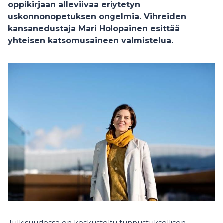
oppikirjaan alleviivaa eriytetyn
uskonnonopetuksen ongelmia. Vihreiden
kansanedustaja Mari Holopainen esittää
yhteisen katsomusaineen valmistelua.
Julkisuudessa on keskusteltu tunnustuksellisen