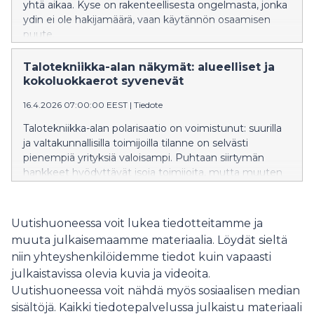
yhtä aikaa. Kyse on rakenteellisesta ongelmasta, jonka
ydin ei ole hakijamäärä, vaan käytännön osaamisen
puute.
Talotekniikka-alan näkymät: alueelliset ja
kokoluokkaerot syvenevät
16.4.2026 07:00:00 EEST
|
Tiedote
Talotekniikka-alan polarisaatio on voimistunut: suurilla
ja valtakunnallisilla toimijoilla tilanne on selvästi
pienempiä yrityksiä valoisampi. Puhtaan siirtymän
hankkeet hyödyttävät isoja toimijoita, mutta muuten
alan suhdannekysely heijastaa rakentamisen heikkoa
tilannetta.
Uutishuoneessa voit lukea tiedotteitamme ja
muuta julkaisemaamme materiaalia. Löydät sieltä
niin yhteyshenkilöidemme tiedot kuin vapaasti
julkaistavissa olevia kuvia ja videoita.
Uutishuoneessa voit nähdä myös sosiaalisen median
sisältöjä. Kaikki tiedotepalvelussa julkaistu materiaali