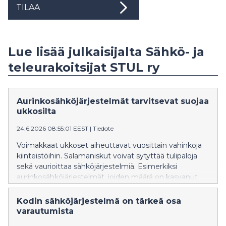
TILAA
Lue lisää julkaisijalta Sähkö- ja
teleurakoitsijat STUL ry
Aurinkosähköjärjestelmät tarvitsevat suojaa
ukkosilta
24.6.2026 08:55:01 EEST
|
Tiedote
Voimakkaat ukkoset aiheuttavat vuosittain vahinkoja
kiinteistöihin. Salamaniskut voivat sytyttää tulipaloja
sekä vaurioittaa sähköjärjestelmiä. Esimerkiksi
aurinkosähköjärjestelmät, joiden määrä on kasvanut
nopeasti viime vuosina, ovat alttiita ylijännitteille.
Vauriot voivat aiheuttaa tuotantokatkoksia ja johtaa
Kodin sähköjärjestelmä on tärkeä osa
kalliisiin korjauksiin.
varautumista