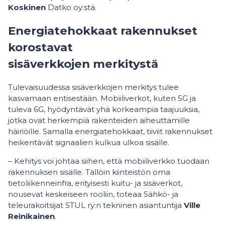
Koskinen
Datko oy:stä.
Energiatehokkaat rakennukset
korostavat
sisäverkkojen merkitystä
Tulevaisuudessa sisäverkkojen merkitys tulee
kasvamaan entisestään. Mobiiliverkot, kuten 5G ja
tuleva 6G, hyödyntävät yhä korkeampia taajuuksia,
jotka ovat herkempiä rakenteiden aiheuttamille
häiriöille. Samalla energiatehokkaat, tiiviit rakennukset
heikentävät signaalien kulkua ulkoa sisälle.
– Kehitys voi johtaa siihen, että mobiiliverkko tuodaan
rakennuksen sisälle. Tällöin kiinteistön oma
tietoliikenneinfra, erityisesti kuitu- ja sisäverkot,
nousevat keskeiseen rooliin, toteaa Sähkö- ja
teleurakoitsijat STUL ry:n tekninen asiantuntija
Ville
Reinikainen
.