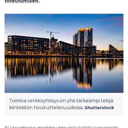
toteutumisen.
Toimiva verkkoyhteys on yhä tärkeämpi tekijä
kiinteistön houkuttelevuudessa.
Shutterstock
EU tavoittelee gigabitin yhteyksiä kaikille kansalaisille