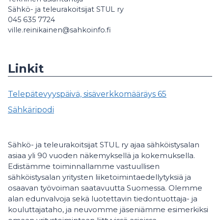
Sähkö- ja teleurakoitsijat STUL ry
045 635 7724
ville.reinikainen@sahkoinfo.fi
Linkit
Telepätevyyspäivä, sisäverkkomääräys 65
Sähkäripodi
Sähkö- ja teleurakoitsijat STUL ry ajaa sähköistysalan
asiaa yli 90 vuoden näkemyksellä ja kokemuksella.
Edistämme toiminnallamme vastuullisen
sähköistysalan yritysten liiketoimintaedellytyksiä ja
osaavan työvoiman saatavuutta Suomessa. Olemme
alan edunvalvoja sekä luotettavin tiedontuottaja- ja
kouluttajataho, ja neuvomme jäseniämme esimerkiksi