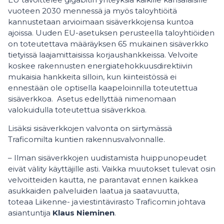
vuoteen 2030 mennessä ja myös taloyhtiöitä
kannustetaan arvioimaan sisäverkkojensa kuntoa
ajoissa. Uuden EU-asetuksen perusteella taloyhtiöiden
on toteutettava määräyksen 65 mukainen sisäverkko
tietyissä laajamittaisissa korjaushankkeissa. Velvoite
koskee rakennusten energiatehokkuusdirektiivin
mukaisia hankkeita silloin, kun kiinteistössä ei
ennestään ole optisella kaapeloinnilla toteutettua
sisäverkkoa. Asetus edellyttää nimenomaan
valokuidulla toteutettua sisäverkkoa.
Lisäksi sisäverkkojen valvonta on siirtymässä
Traficomilta kuntien rakennusvalvonnalle.
– Ilman sisäverkkojen uudistamista huippunopeudet
eivät välity käyttäjille asti. Vaikka muutokset tulevat osin
velvoitteiden kautta, ne parantavat ennen kaikkea
asukkaiden palveluiden laatua ja saatavuutta,
toteaa Liikenne- ja viestintävirasto Traficomin johtava
asiantuntija
Klaus Nieminen
.