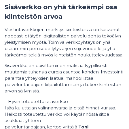
Sisäverkko on yhä tärkeämpi osa
kiinteistön arvoa
Viestintäverkkojen merkitys kiinteistöissä on kasvanut
nopeasti etätyön, digitaalisten palveluiden ja tekoälyn
yleistymisen myötä. Toimiva verkkoyhteys on yhä
useammin perusedellytys arjen sujuvuudelle ja yhä
tärkeämpi tekijä myös kiinteistön houkuttelevuudessa.
Sisäverkkojen päivittäminen maksaa tyypillisesti
muutamia tuhansia euroja asuntoa kohden. Investointi
parantaa yhteyksien laatua, mahdollistaa
palveluntarjoajien kilpailuttamisen ja tukee kiinteistön
arvon säilymistä.
– Hyvin toteutettu sisäverkko
lisää kuluttajan valinnanvaraa ja pitää hinnat kurissa.
Heikosti toteutettu verkko voi käytännössä sitoa
asukkaat yhteen
palveluntarjoajaan, kertoo yrittäjä
Toni