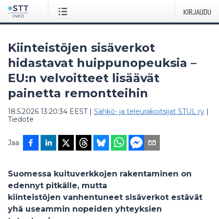
KIRJAUDU
Kiinteistöjen sisäverkot
hidastavat huippunopeuksia –
EU:n velvoitteet lisäävät
painetta remontteihin
18.5.2026 13:20:34 EEST
|
Sähkö- ja teleurakoitsijat STUL ry
|
Tiedote
Jaa
Suomessa kuituverkkojen rakentaminen on
edennyt pitkälle, mutta
kiinteistöjen vanhentuneet sisäverkot estävät
yhä useammin nopeiden yhteyksien