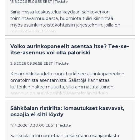
15.6.2026 15:06:55 EEST
|
Tiedote
Siinä missä keskustelua käydään sähköverkon
toimintavarmuudesta, huomiota tulisi kiinnittää
myös asuinkiinteistökohtaisiin järjestelmiin, joilla on
rooli kotien kriittisten
toimintojen turvaamisessa häiriötilanteissa.
Voiko aurinkopaneelit asentaa itse? Tee-se-
itse-asennus voi olla paloriski
2.6.2026 09:36:58 EEST
|
Tiedote
Kesämökkikaudella moni harkitsee aurinkopaneelien
omatoimista asentamista. Säästöjä kannattaa
kuitenkin hakea muualta, sillä ammattitaitoinen
asennus on aurinkosähköjärjestelmän tärkein
turvatekijä.
Sähköalan ristiriita: lomautukset kasvavat,
osaajia ei silti löydy
17.4.2026 10:30:00 EEST
|
Tiedote
Sähköalalla lomautetaan ja kärsitään osaajapulasta