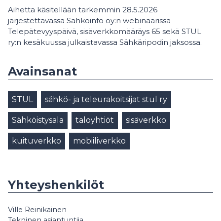
Aihetta käsitellään tarkemmin 28.5.2026
järjestettävässä Sähköinfo oy:n webinaarissa
Telepätevyyspäivä, sisäverkkomääräys 65 sekä STUL
ry:n kesäkuussa julkaistavassa Sähkäripodin jaksossa.
Avainsanat
STUL
sähkö- ja teleurakoitsijat stul ry
Sähköistysala
taloyhtiöt
sisäverkko
kuituverkko
mobiiliverkko
Yhteyshenkilöt
Ville Reinikainen
Tekninen asiantuntija