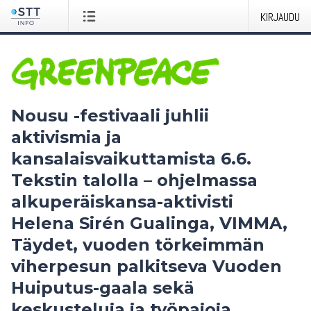
KIRJAUDU
Nousu -festivaali juhlii
aktivismia ja
kansalaisvaikuttamista 6.6.
Tekstin talolla – ohjelmassa
alkuperäiskansa-aktivisti
Helena Sirén Gualinga, VIMMA,
Täydet, vuoden törkeimmän
viherpesun palkitseva Vuoden
Huiputus-gaala sekä
keskusteluja ja työpajoja