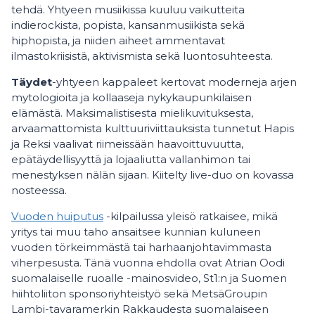
tehdä. Yhtyeen musiikissa kuuluu vaikutteita
indierockista, popista, kansanmusiikista sekä
hiphopista, ja niiden aiheet ammentavat
ilmastokriisistä, aktivismista sekä luontosuhteesta.
Täydet
-yhtyeen kappaleet kertovat moderneja arjen
mytologioita ja kollaaseja nykykaupunkilaisen
elämästä. Maksimalistisesta mielikuvituksesta,
arvaamattomista kulttuuriviittauksista tunnetut Hapis
ja Reksi vaalivat riimeissään haavoittuvuutta,
epätäydellisyyttä ja lojaaliutta vallanhimon tai
menestyksen nälän sijaan. Kiitelty live-duo on kovassa
nosteessa.
Vuoden huiputus
-kilpailussa yleisö ratkaisee, mikä
yritys tai muu taho ansaitsee kunnian kuluneen
vuoden törkeimmästä tai harhaanjohtavimmasta
viherpesusta. Tänä vuonna ehdolla ovat Atrian Oodi
suomalaiselle ruoalle -mainosvideo, St1:n ja Suomen
hiihtoliiton sponsoriyhteistyö sekä MetsäGroupin
Lambi-tavaramerkin Rakkaudesta suomalaiseen