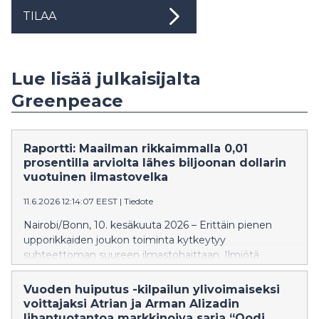
TILAA
Lue lisää julkaisijalta
Greenpeace
Raportti: Maailman rikkaimmalla 0,01
prosentilla arviolta lähes biljoonan dollarin
vuotuinen ilmastovelka
11.6.2026 12:14:07 EEST
|
Tiedote
Nairobi/Bonn, 10. kesäkuuta 2026 – Erittäin pienen
upporikkaiden joukon toiminta kytkeytyy
suhteettoman suureen ilmastohaittaan. Ilmiötä
paisuttavat omistukset ja sijoitukset runsaasti päästöjä
tuottavaan toimintaan sekä hiili-intensiivinen
Vuoden huiputus -kilpailun ylivoimaiseksi
elämäntapa, paljastaa Greenpeacen tuore
voittajaksi Atrian ja Arman Alizadin
kansainvälinen raportti. Vuonna 2022 maailman
lihantuotantoa markkinoiva sarja “Oodi