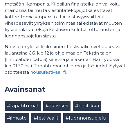
metsään -kampanja. Kilpailun finalisteiksi on valikoitu
mainoksia tai muita viestintätekoja, jotka esittävät
katteettomia ympäristö- tai kestävyysväitteitä,
viherpesevät yrityksen toimintaa tai edistävät muuten
kyseenalaisia tekoja kestävien kulutustottumusten ja
luonnonsuojelun sijasta.
Nousu on yleisölle ilmainen. Festivaalin ovet aukeavat
lauantaina 6.6. klo 12 ja ohjelmaa on Tekstin talon
(Lintulahdenkatu 3) saleissa ja alakerran Bar Tÿpossa
klo 01.30 asti. Tapahtuman ohjelma ja lisätiedot löytyvät
osoitteesta
nousufestivaali.fi
.
Avainsanat
#tapahtumat
#aktivismi
#politiikka
#ilmasto
#festivaalit
#luonnonsuojelu