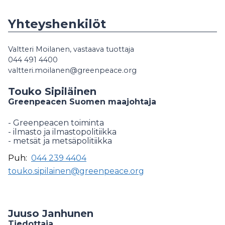
Yhteyshenkilöt
Valtteri Moilanen, vastaava tuottaja
044 491 4400
valtteri.moilanen@greenpeace.org
Touko Sipiläinen
Greenpeacen Suomen maajohtaja
- Greenpeacen toiminta
- ilmasto ja ilmastopolitiikka
- metsät ja metsäpolitiikka
Puh:
044 239 4404
touko.sipilainen@greenpeace.org
Juuso Janhunen
Tiedottaja