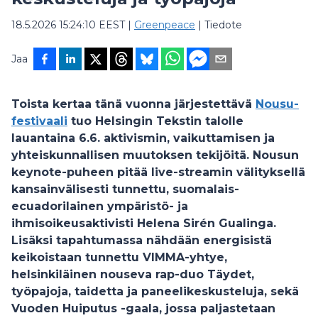
18.5.2026 15:24:10 EEST
|
Greenpeace
|
Tiedote
Jaa
Toista kertaa tänä vuonna järjestettävä
Nousu-
festivaali
tuo Helsingin Tekstin talolle
lauantaina 6.6. aktivismin, vaikuttamisen ja
yhteiskunnallisen muutoksen tekijöitä. Nousun
keynote-puheen pitää live-streamin välityksellä
kansainvälisesti tunnettu, suomalais-
ecuadorilainen ympäristö- ja
ihmisoikeusaktivisti
Helena Sirén Gualinga
.
Lisäksi tapahtumassa nähdään energisistä
keikoistaan tunnettu
VIMMA
-yhtye,
helsinkiläinen nouseva rap-duo
Täydet
,
työpajoja, taidetta ja paneelikeskusteluja, sekä
Vuoden Huiputus
-gaala, jossa paljastetaan