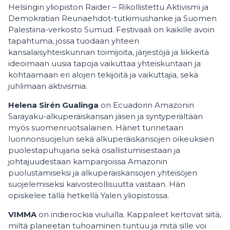
Helsingin yliopiston Raider – Rikollistettu Aktivismi ja
Demokratian Reunaehdot-tutkimushanke ja Suomen
Palestiina-verkosto Sumud. Festivaali on kaikille avoin
tapahtuma, jossa tuodaan yhteen
kansalaisyhteiskunnan toimijoita, järjestöjä ja liikkeitä
ideoimaan uusia tapoja vaikuttaa yhteiskuntaan ja
kohtaamaan eri alojen tekijöitä ja vaikuttajia, sekä
juhlimaan aktivismia.
Helena Sirén Gualinga
on Ecuadorin Amazonin
Sarayaku-alkuperäiskansan jäsen ja syntyperältään
myös suomenruotsalainen. Hänet tunnetaan
luonnonsuojelun sekä alkuperäiskansojen oikeuksien
puolestapuhujana sekä osallistumisestaan ​​ja
johtajuudestaan ​​kampanjoissa Amazonin
puolustamiseksi ja alkuperäiskansojen yhteisöjen
suojelemiseksi kaivosteollisuutta vastaan. Hän
opiskelee tällä hetkellä Yalen yliopistossa.
VIMMA
on indierockia viuluilla. Kappaleet kertovat siitä,
miltä planeetan tuhoaminen tuntuu ja mitä sille voi