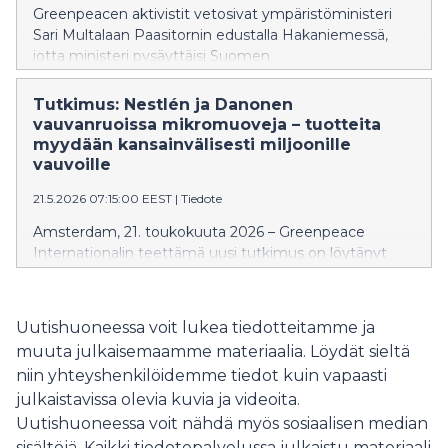
Greenpeacen aktivistit vetosivat ympäristöministeri
Sari Multalaan Paasitornin edustalla Hakaniemessä,
jotta ministeri pysäyttäisi Suomen
luonnonsuojeluhistorian suurimman vedätyksen ja
pelastaisi luonnonmetsät.
Tutkimus: Nestlén ja Danonen
vauvanruoissa mikromuoveja – tuotteita
myydään kansainvälisesti miljoonille
vauvoille
21.5.2026 07:15:00 EEST
|
Tiedote
Amsterdam, 21. toukokuuta 2026 – Greenpeace
Internationalin teettämä uusi tutkimus on löytänyt
mikromuoveja kahden maailman suurimman
elintarvikeyhtiön, Nestlén ja Danonen muovipusseissa
myytävistä vauvanruoista. Löydökset herättävät
Uutishuoneessa voit lukea tiedotteitamme ja
vakavaa huolta lapsiperheille markkinoiduista
muuta julkaisemaamme materiaalia. Löydät sieltä
tuotteista.
niin yhteyshenkilöidemme tiedot kuin vapaasti
julkaistavissa olevia kuvia ja videoita.
Uutishuoneessa voit nähdä myös sosiaalisen median
sisältöjä. Kaikki tiedotepalvelussa julkaistu materiaali