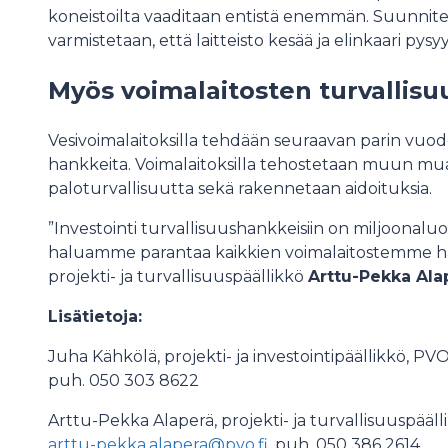
koneistoilta vaaditaan entistä enemmän. Suunnite
varmistetaan, että laitteisto kesää ja elinkaari pysy
Myös voimalaitosten turvallisu
Vesivoimalaitoksilla tehdään seuraavan parin vuod
hankkeita. Voimalaitoksilla tehostetaan muun mu
paloturvallisuutta sekä rakennetaan aidoituksia.
”Investointi turvallisuushankkeisiin on miljoonaluo
haluamme parantaa kaikkien voimalaitostemme hä
projekti- ja turvallisuuspäällikkö
Arttu-Pekka Al
Lisätietoja:
Juha Kähkölä, projekti- ja investointipäällikkö, P
puh. 050 303 8622
Arttu-Pekka Alaperä, projekti- ja turvallisuuspääl
arttu-pekka.alapera@pvo.fi
, puh. 050 386 2614