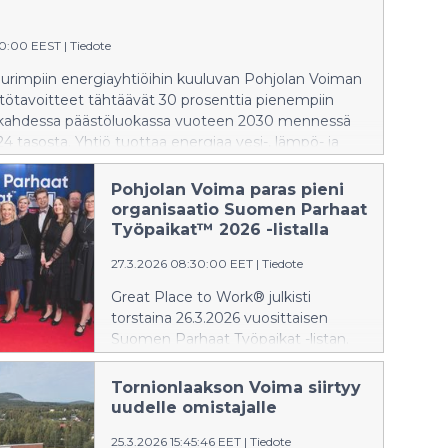
hallintopakkohakemuksen. Päätös
annettiin 12.5.2026.
00:00 EEST
|
Tiedote
rimpiin energiayhtiöihin kuuluvan Pohjolan Voiman
tötavoitteet tähtäävät 30 prosenttia pienempiin
 kahdessa päästöluokassa vuoteen 2030 mennessä
 tasosta. Yhtiö tuottaa energiaa vesi-, lämpö- ja
la. Pohjolan Voima on vähentänyt
dipäästöjään määrätietoisesti ja vuonna 2025
Pohjolan Voima paras pieni
annosta 99,7 % ja lämmöntuotannosta 91,4 % oli
organisaatio Suomen Parhaat
ia.
Työpaikat™ 2026 -listalla
27.3.2026 08:30:00 EET
|
Tiedote
Great Place to Work® julkisti
torstaina 26.3.2026 vuosittaisen
Suomen Parhaat Työpaikat -listan.
Pohjolan Voima Oyj palkittiin
parhaana pienenä organisaationa.
Tornionlaakson Voima siirtyy
Pohjolan Voima on tehnyt
uudelle omistajalle
pitkäjänteistä työtä yrityskulttuurinsa
25.3.2026 15:45:46 EET
|
Tiedote
ja työyhteisönsä kehittämiseksi.