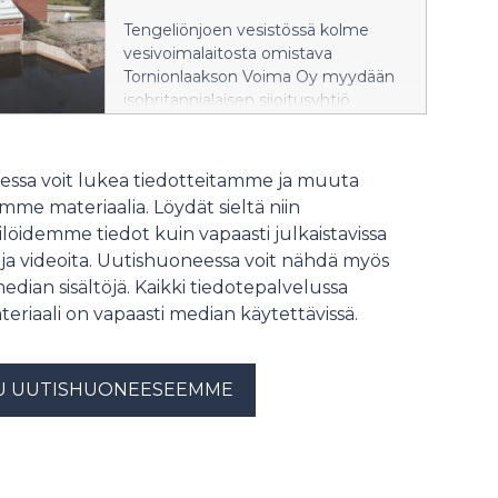
Yhteiskunnallisesti merkittävä työ ja
Tengeliönjoen vesistössä kolme
osallistava johtamiskulttuuri
vesivoimalaitosta omistava
näkyykin tutkimuksessa
Tornionlaakson Voima Oy myydään
sitoutumisena ja keskinäisenä
isobritannialaisen sijoitusyhtiö
luottamuksena.
Downingin hallinnoimille rahastoille.
Downing jatkaa Tornionlaakson
Voiman toimintaa. Kaupan on
ssa voit lukea tiedotteitamme ja muuta
tarkoitus toteutua kevään 2026
me materiaalia. Löydät sieltä niin
aikana.
löidemme tiedot kuin vapaasti julkaistavissa
 ja videoita. Uutishuoneessa voit nähdä myös
median sisältöjä. Kaikki tiedotepalvelussa
teriaali on vapaasti median käytettävissä.
U UUTISHUONEESEEMME