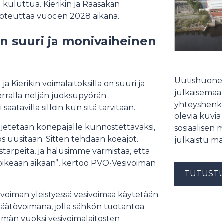
kuluttua. Kierikin ja Raasakan
toteuttaa vuoden 2028 aikana.
 suuri ja monivaiheinen
Uutishuonee
Kierikin voimalaitoksilla on suuri ja
julkaisemaam
erralla neljän juoksupyörän
yhteyshenki
aatavilla silloin kun sitä tarvitaan.
olevia kuvia
ljetetaan konepajalle kunnostettavaksi,
sosiaalisen 
yös uusitaan. Sitten tehdään koeajot.
julkaistu ma
starpeita, ja halusimme varmistaa, että
keaan aikaan”, kertoo PVO-Vesivoiman
TUTUST
voiman yleistyessä vesivoimaa käytetään
säätövoimana, jolla sähkön tuotantoa
Tämän vuoksi vesivoimalaitosten