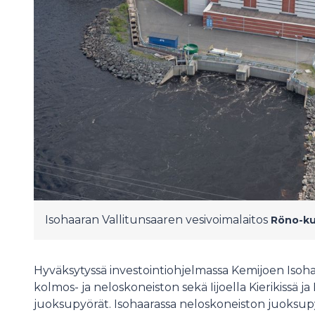
Isohaaran Vallitunsaaren vesivoimalaitos
Röno-k
Hyväksytyssä investointiohjelmassa Kemijoen Isoh
kolmos- ja neloskoneiston sekä Iijoella Kierikissä 
juoksupyörät. Isohaarassa neloskoneiston juoks