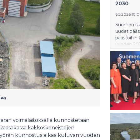
2030
6.5.2026 10:
Suomen suu
uudet pääs
päästöihin
vuoden 2024
ydinvoimal
hiilidioksi
sähköntuot
hiilineutraal
uva
aaran voimalaitoksella kunnostetaan
ja Raasakassa kakkoskoneistojen
upyörän kunnostus alkaa kuluvan vuoden