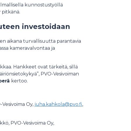
lmallisella kunnostustyöllä
y pitkänä.
uteen investoidaan
en aikana turvallisuutta parantavia
assa kameravalvontaa ja
kkaa. Hankkeet ovat tärkeitä, sillä
iriönsietokykyä”, PVO-Vesivoiman
aperä
kertoo.
VO-Vesivoima Oy,
juha.kahkola@pvo.fi
,
likkö, PVO-Vesivoima Oy,