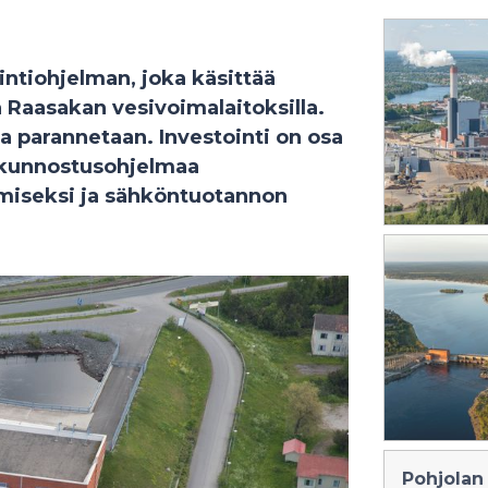
ntiohjelman, joka käsittää
a Raasakan vesivoimalaitoksilla.
a parannetaan. Investointi on osa
uskunnostusohjelmaa
amiseksi ja sähköntuotannon
Pohjolan