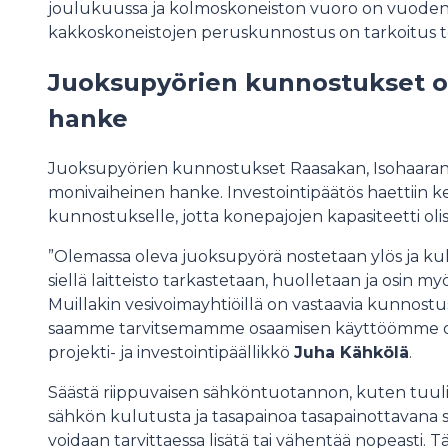
joulukuussa ja kolmoskoneiston vuoro on vuoden 
kakkoskoneistojen peruskunnostus on tarkoitus 
Juoksupyörien kunnostukset on
hanke
Juoksupyörien kunnostukset Raasakan, Isohaaran ja 
monivaiheinen hanke. Investointipäätös haettiin k
kunnostukselle, jotta konepajojen kapasiteetti olisi s
”Olemassa oleva juoksupyörä nostetaan ylös ja ku
siellä laitteisto tarkastetaan, huolletaan ja osin m
Muillakin vesivoimayhtiöillä on vastaavia kunnostu
saamme tarvitsemamme osaamisen käyttöömme oi
projekti- ja investointipäällikkö
Juha Kähkölä
.
Säästä riippuvaisen sähköntuotannon, kuten tuuli
sähkön kulutusta ja tasapainoa tasapainottavana 
voidaan tarvittaessa lisätä tai vähentää nopeasti. 