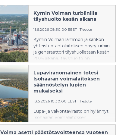
Kymin Voiman turbiinilla
täyshuolto kesän aikana
11.6.2026 08:30:00 EEST
|
Tiedote
Kymin Voiman lämmön ja sähkön
yhteistuotantolaitoksen höyryturbiini
ja generaattori täyshuolletaan kesän
2026 aikana. Täyshuolto on
valmistajan edellyttämä
määräaikaishuolto, joka tehtiin
Lupaviranomainen totesi
edellisen kerran vuonna 2018. Työt
Isohaaran voimalaitoksen
aloitettiin kesäkuun alussa, ja niiden
säännöstelyn lupien
odotetaan valmistuvan elokuussa.
mukaiseksi
Laitos pääsee aloittamaan
18.5.2026 10:30:00 EEST
|
Tiedote
tuotannon normaalisti syksyllä.
Lupa- ja valvontavirasto on hylännyt
Isohaaran voimalaitoksen
lyhytaikaissäännöstelyn lopettamista
koskeneen
 Voima asetti päästötavoitteensa vuoteen