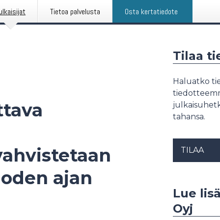
ulkaisijat
Tietoa palvelusta
Osta kertatiedote
Tilaa t
Haluatko tie
tiedotteemme
ttava
julkaisuhetk
tahansa.
vahvistetaan
TILAA
oden ajan
Lue lis
Oyj