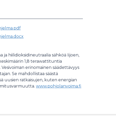
hjelma.pdf
ohjelma.docx
ja hiilidioksidineutraalia sähköä Iijoen,
eskimäärin 1,8 terawattituntia
 Vesivoiman erinomainen säädettävyys
tajan. Se mahdollistaa säästä
sä uusien ratkaisujen, kuten energian
toimitusvarmuutta.
www.pohjolanvoima.fi