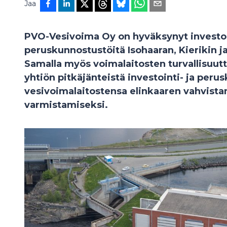
Jaa
PVO-Vesivoima Oy on hyväksynyt investoi
peruskunnostustöitä Isohaaran, Kierikin j
Samalla myös voimalaitosten turvallisuutt
yhtiön pitkäjänteistä investointi- ja per
vesivoimalaitostensa elinkaaren vahvist
varmistamiseksi.