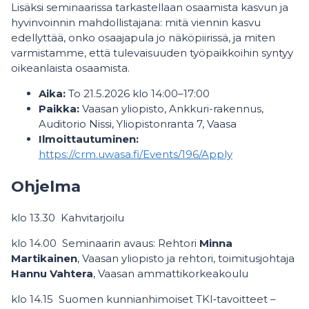
Lisäksi seminaarissa tarkastellaan osaamista kasvun ja
hyvinvoinnin mahdollistajana: mitä viennin kasvu
edellyttää, onko osaajapula jo näköpiirissä, ja miten
varmistamme, että tulevaisuuden työpaikkoihin syntyy
oikeanlaista osaamista.
Aika:
To 21.5.2026 klo 14:00–17:00
Paikka:
Vaasan yliopisto, Ankkuri-rakennus,
Auditorio Nissi, Yliopistonranta 7, Vaasa
Ilmoittautuminen:
https://crm.uwasa.fi/Events/196/Apply
Ohjelma
klo 13.30 Kahvitarjoilu
klo 14.00 Seminaarin avaus: Rehtori
Minna
Martikainen
, Vaasan yliopisto ja rehtori, toimitusjohtaja
Hannu Vahtera
, Vaasan ammattikorkeakoulu
klo 14.15 Suomen kunnianhimoiset TKI‑tavoitteet –