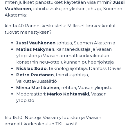
miten julkiset panostukset käytetään viisaimmin?
Jussi
Vauhkonen
, rahoitushakujen yksikön johtaja, Suomen
Akatemia:
klo 14.40 Paneelikeskustelu: Millaiset korkeakoulut
tuovat menestyksen?
Jussi Vauhkonen
, johtaja, Suomen Akatemia
Matias Mäkynen
, kansanedustaja ja Vaasan
yliopiston ja Vaasan ammattikorkeakoulun
konsernin neuvottelukunnan puheenjohtaja
Nicklas Södö
, teknologiajohtaja, Danfoss Drives
Petro Poutanen
, toimitusjohtaja,
Vaikuttavuussäätiö
Minna Martikainen
, rehtori, Vaasan yliopisto
Moderaattori:
Marko Kohtamäki
, Vaasan
yliopisto
klo 15.10 Nostoja Vaasan yliopiston ja Vaasan
ammattikorkeakoulun TKI-työstä