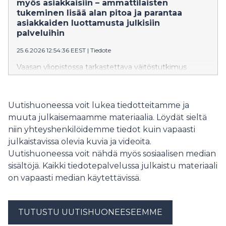
myös asiakkaisiin – ammattilaisten
hyödyntämiseen päätöksenteossa.
tukeminen lisää alan pitoa ja parantaa
asiakkaiden luottamusta julkisiin
palveluihin
25.6.2026 12:54:36 EEST
|
Tiedote
Vaasan yliopistossa tarkastettava väitöstutkimus
kartoittaa julkisten palveluiden ammattilaisten
kuormitustekijöitä, kun sosiaali- ja terveysalan murros
on tehnyt työstä vuorovaikutteisempaa ja
Uutishuoneessa voit lukea tiedotteitamme ja
kompleksisempaa. Salla Maijalan sosiaali- ja
muuta julkaisemaamme materiaalia. Löydät sieltä
terveyshallintotieteiden väitös tarjoaa tutkittua tietoa
niin yhteyshenkilöidemme tiedot kuin vapaasti
esimerkiksi alan johtamisen kehittämiseksi.
julkaistavissa olevia kuvia ja videoita.
Uutishuoneessa voit nähdä myös sosiaalisen median
sisältöjä. Kaikki tiedotepalvelussa julkaistu materiaali
on vapaasti median käytettävissä.
TUTUSTU UUTISHUONEESEEMME