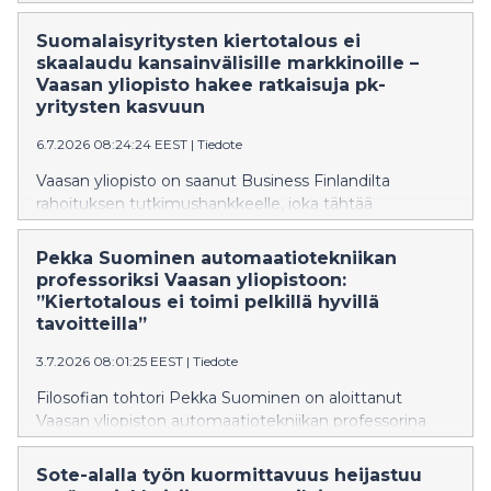
suorittaa 30 opintopistettä avoimia
korkeakouluopintoja täysin maksutta. Opetus- ja
Suomalaisyritysten kiertotalous ei
kulttuuriministeriön kolmivuotisen kokeilun
skaalaudu kansainvälisille markkinoille –
tavoitteena on madaltaa kynnystä tutustua
Vaasan yliopisto hakee ratkaisuja pk-
korkeakouluopiskeluun ja tukea nuoria oman
yritysten kasvuun
opintopolun löytämisessä.
6.7.2026 08:24:24 EEST
|
Tiedote
Vaasan yliopisto on saanut Business Finlandilta
rahoituksen tutkimushankkeelle, joka tähtää
suomalaisten pk-teollisuusyritysten kansainvälisen
kasvun vauhdittamiseen kiertotalouden avulla.
Pekka Suominen automaatiotekniikan
International circular business model innovations for
professoriksi Vaasan yliopistoon:
accelerated internationalisation -hankkeessa etsitään
”Kiertotalous ei toimi pelkillä hyvillä
ratkaisuja siihen, miten kiertotalouteen perustuvat
tavoitteilla”
liiketoimintamallit saadaan toimimaan eri markkinoilla.
3.7.2026 08:01:25 EEST
|
Tiedote
Filosofian tohtori Pekka Suominen on aloittanut
Vaasan yliopiston automaatiotekniikan professorina
kesäkuussa. Hänen tutkimuksensa keskittyy älykkäisiin
automaatiojärjestelmiin, robotiikkaan,
Sote-alalla työn kuormittavuus heijastuu
mittaustekniikkaan, tekoälyyn sekä teollisen datan