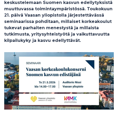
keskustelemaan Suomen kasvun edellytyksistä
muuttuvassa toimintaympäristössä. Toukokuun
21. päivä Vaasan yliopistolla järjestettävässä
seminaarissa pohditaan, millaiset korkeakoulut
tukevat parhaiten menestystä ja millaista
tutkimusta, yritysyhteistyötä ja vaikuttavuutta
kilpailukyky ja kasvu edellyttävät.