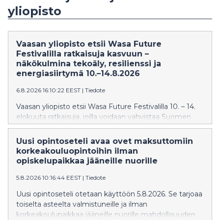
yliopisto
Vaasan yliopisto etsii Wasa Future
Festivalilla ratkaisuja kasvuun –
näkökulmina tekoäly, resilienssi ja
energiasiirtymä 10.–14.8.2026
6.8.2026 16:10:22 EEST
|
Tiedote
Vaasan yliopisto etsii Wasa Future Festivalilla 10. – 14.
elokuuta ratkaisuja, joilla voidaan vahvistaa Suomen
kasvua, kilpailukykyä ja yhteiskunnan uudistumista.
Yliopiston ohjelmassa tarkastellaan muun muassa
Uusi opintoseteli avaa ovet maksuttomiin
tekoälyä, startup-yrittäjyyttä, energiasiirtymää,
korkeakouluopintoihin ilman
datakeskuksia, avaruustaloutta, resilienssiä sekä
opiskelupaikkaa jääneille nuorille
tutkimuksen ja yritysten yhteistyötä kasvun ja
5.8.2026 10:16:44 EEST
|
Tiedote
investointien tukena.
Uusi opintoseteli otetaan käyttöön 5.8.2026. Se tarjoaa
toiselta asteelta valmistuneille ja ilman
korkeakoulupaikkaa jääneille nuorille mahdollisuuden