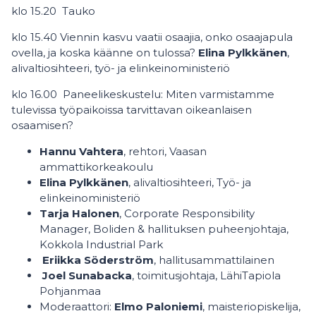
klo 15.20 Tauko
klo 15.40 Viennin kasvu vaatii osaajia, onko osaajapula
ovella, ja koska käänne on tulossa?
Elina Pylkkänen
,
alivaltiosihteeri, työ- ja elinkeinoministeriö
klo 16.00 Paneelikeskustelu: Miten varmistamme
tulevissa työpaikoissa tarvittavan oikeanlaisen
osaamisen?
Hannu Vahtera
, rehtori, Vaasan
ammattikorkeakoulu
Elina Pylkkänen
, alivaltiosihteeri, Työ- ja
elinkeinoministeriö
Tarja Halonen
, Corporate Responsibility
Manager, Boliden & hallituksen puheenjohtaja,
Kokkola Industrial Park
Eriikka Söderström
, hallitusammattilainen
Joel Sunabacka
, toimitusjohtaja, LähiTapiola
Pohjanmaa
Moderaattori:
Elmo Paloniemi
, maisteriopiskelija,