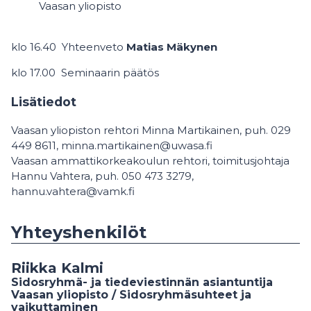
Vaasan yliopisto
klo 16.40 Yhteenveto
Matias Mäkynen
klo 17.00 Seminaarin päätös
Lisätiedot
Vaasan yliopiston rehtori Minna Martikainen, puh. 029
449 8611, minna.martikainen@uwasa.fi
Vaasan ammattikorkeakoulun rehtori, toimitusjohtaja
Hannu Vahtera, puh. 050 473 3279,
hannu.vahtera@vamk.fi
Yhteyshenkilöt
Riikka Kalmi
Sidosryhmä- ja tiedeviestinnän asiantuntija
Vaasan yliopisto / Sidosryhmäsuhteet ja
vaikuttaminen