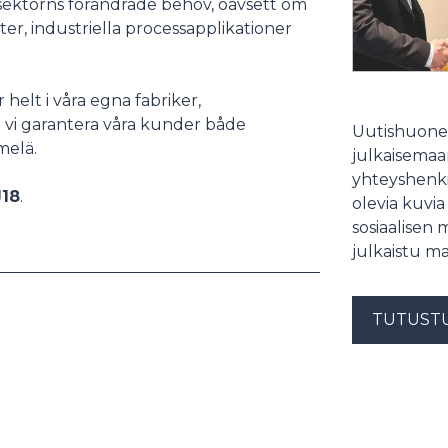
sektorns förändrade behov, oavsett om
er, industriella processapplikationer
 helt i våra egna fabriker,
 vi garantera våra kunder både
Uutishuonee
melä.
julkaisemaam
yhteyshenki
J18
.
olevia kuvia
sosiaalisen 
julkaistu ma
TUTUST