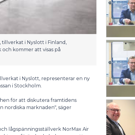
llverkat i Nyslott i Finland,
k och kommer att visas på
lverkat i Nyslott, representerar en ny
ssan i Stockholm.
hen för att diskutera framtidens
den nordiska marknaden", säger
 och lågspänningsställverk NorMax Air