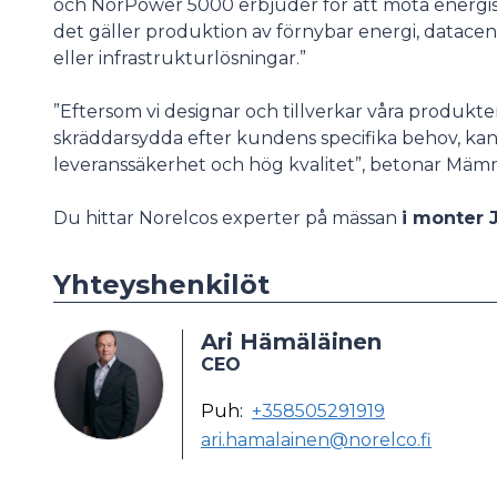
och NorPower 5000 erbjuder för att möta energi
det gäller produktion av förnybar energi, datacent
eller infrastrukturlösningar.”
”Eftersom vi designar och tillverkar våra produkter
skräddarsydda efter kundens specifika behov, kan
leveranssäkerhet och hög kvalitet”, betonar Mäm
Du hittar Norelcos experter på mässan
i monter 
Yhteyshenkilöt
Ari Hämäläinen
CEO
Puh:
+358505291919
ari.hamalainen@norelco.fi