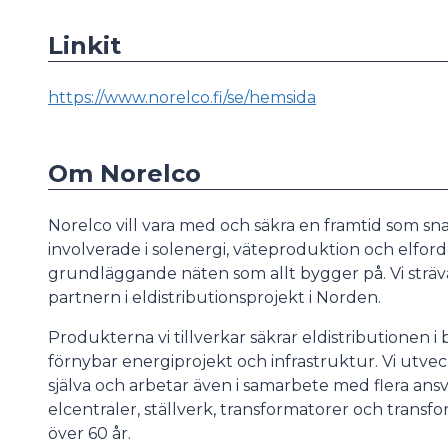
Linkit
https://www.norelco.fi/se/hemsida
Om Norelco
Norelco vill vara med och säkra en framtid som snabb
involverade i solenergi, väteproduktion och elford
grundläggande näten som allt bygger på. Vi sträva
partnern i eldistributionsprojekt i Norden.
Produkterna vi tillverkar säkrar eldistributionen i 
förnybar energiprojekt och infrastruktur. Vi utvec
själva och arbetar även i samarbete med flera ans
elcentraler, ställverk, transformatorer och transfor
över 60 år.