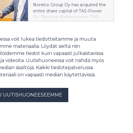
”Norelco Group on matkalla
Norelco Group Oy has acquired the
Group.
Pohjoismaiden halutuimmaksi
entire share capital of TAS-Power
sähkö- ja automaatioratkaisujen
Oy. Based in Kirkkonummi, TAS-
kumppaniksi yhtiön hakiessa kasvua
Power employs 23 people and
sekä orgaanisesti että mahdollisten
specialises in electrical automation
uusien yrityskauppojen kautta”,
design as well as demanding
ssa voit lukea tiedotteitamme ja muuta
sanoo Norelco Groupin
automation solutions for industry
toimitusjohtaja Ari Hämäläinen.
me materiaalia. Löydät sieltä niin
and the marine sector. The
löidemme tiedot kuin vapaasti julkaistavissa
acquisition represents a significant
 ja videoita. Uutishuoneessa voit nähdä myös
step in executing the Group’s
growth strategy and further
median sisältöjä. Kaikki tiedotepalvelussa
strengthens Norelco’s position as a
teriaali on vapaasti median käytettävissä.
provider of comprehensive electrical
and energy technology solutions.
U UUTISHUONEESEEMME