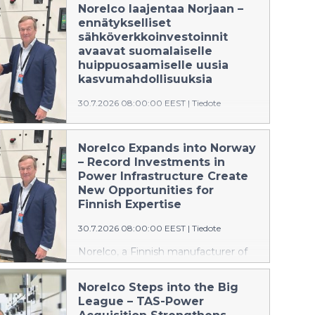
Norelco laajentaa Norjaan –
ennätykselliset
sähköverkkoinvestoinnit
avaavat suomalaiselle
huippuosaamiselle uusia
kasvumahdollisuuksia
30.7.2026 08:00:00 EEST
|
Tiedote
Suomalainen sähköasemien ja
sähkönjakeluratkaisujen valmistaja
Norelco Expands into Norway
Norelco vahvistaa kansainvälistä
– Record Investments in
kasvustrategiaansa laajentumalla
Power Infrastructure Create
Norjan markkinoille. Yhtiö on
New Opportunities for
nimittänyt kokeneen norjalaisen
Finnish Expertise
energia-alan asiantuntijan Geir
30.7.2026 08:00:00 EEST
|
Tiedote
Elsebutangenin vastaamaan
liiketoiminnan aloittamisesta ja
Norelco, a Finnish manufacturer of
kehittämisestä Norjassa.
substations and power distribution
solutions, is strengthening its
Norelco Steps into the Big
international growth strategy by
League – TAS-Power
expanding into the Norwegian