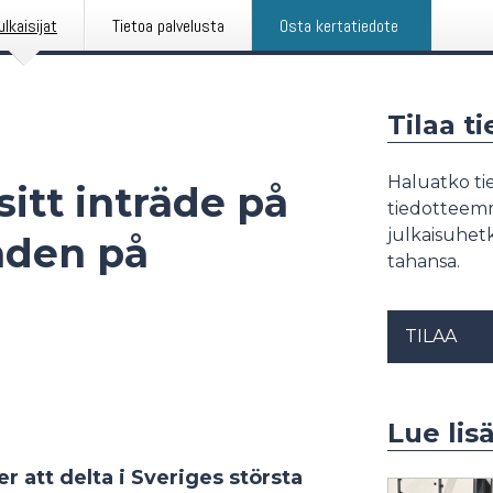
ulkaisijat
Tietoa palvelusta
Osta kertatiedote
Tilaa t
Haluatko tie
sitt inträde på
tiedotteemme
julkaisuhetk
aden på
tahansa.
TILAA
Lue lis
r att delta i Sveriges största