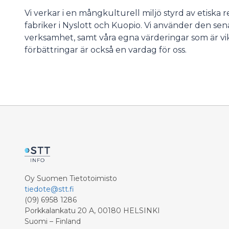
Vi verkar i en mångkulturell miljö styrd av etiska re
fabriker i Nyslott och Kuopio. Vi använder den sen
verksamhet, samt våra egna värderingar som är vikt
förbättringar är också en vardag för oss.
Oy Suomen Tietotoimisto
tiedote@stt.fi
(09) 6958 1286
Porkkalankatu 20 A, 00180 HELSINKI
Suomi – Finland