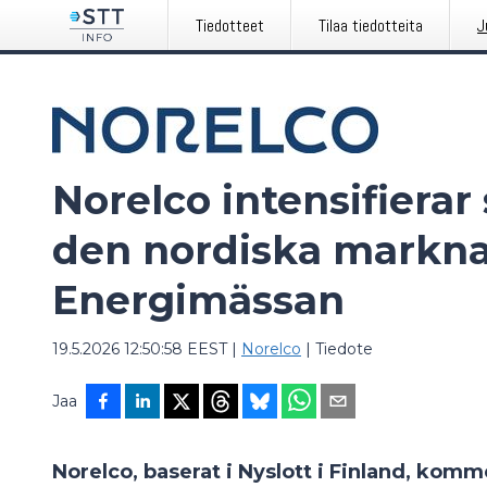
Tiedotteet
Tilaa tiedotteita
J
Norelco intensifierar 
den nordiska markn
Energimässan
19.5.2026 12:50:58 EEST
|
Norelco
|
Tiedote
Jaa
Norelco, baserat i Nyslott i Finland, komme