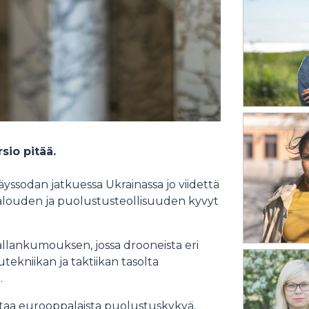
sio pitää.
äyssodan jatkuessa Ukrainassa jo viidettä
talouden ja puolustusteollisuuden kyvyt
lankumouksen, jossa drooneista eri
tekniikan ja taktiikan tasolta
.
taa eurooppalaista puolustuskykyä,