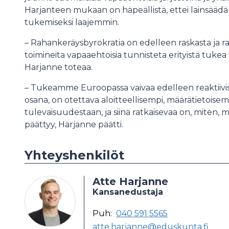
Harjanteen mukaan on häpeällistä, ettei lainsäädä
tukemiseksi laajemmin.
– Rahankeräysbyrokratia on edelleen raskasta ja raj
toimineita vapaaehtoisia tunnisteta erityistä tukea t
Harjanne toteaa.
– Tukeamme Euroopassa vaivaa edelleen reaktiivis
osana, on otettava aloitteellisempi, määrätietoise
tulevaisuudestaan, ja siinä ratkaisevaa on, miten, m
päättyy, Harjanne päätti.
Yhteyshenkilöt
Atte Harjanne
Kansanedustaja
Puh:
040 591 5565
atte.harjanne@eduskunta.fi