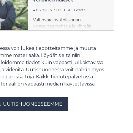
ne näyttävät olevan osa kehitystä,
joka vie Suomea askel askeleelta
4.8.2026 17:31:17 EEST
|
Tiedote
pois maksuttoman
Valtiovarainvaliokunnan
korkeakoulutuksen periaatteesta.
varapuheenjohtaja ja vihreän
Ministeri on vakuuttanut, että
eduskuntaryhmän
ensimmäinen korkeakoulututkinto
varapuheenjohtaja Saara Hyrkkö
säilyy maksuttomana vuoteen 2040
kritisoi valtiovarainministeri Riikka
asti, samalla kun hallitus valmistelee
ssa voit lukea tiedotteitamme ja muuta
Purran budjettiesitystä tavallisten
muutoksia, jotka mahdollistaisivat
me materiaalia. Löydät sieltä niin
suomalaisten huolien
kokonaisen tutkinnon suorittamisen
löidemme tiedot kuin vapaasti julkaistavissa
sivuuttamisesta ja bensan
maksullisena avoimessa
 ja videoita. Uutishuoneessa voit nähdä myös
heittämisestä ympäristökriisien
korkeakoulussa.
liekkeihin.
median sisältöjä. Kaikki tiedotepalvelussa
teriaali on vapaasti median käytettävissä.
U UUTISHUONEESEEMME