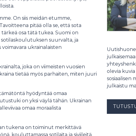
loista.
dumme. On siis meidän etumme,
oitteena pitää olla se, että sota
 tärkeä osa tätä tukea. Suomi on
 sotilaskoulutuksen suurvalta, ja
s voimavara ukrainalaisten
Uutishuonee
julkaisemaam
yhteyshenki
ainalta, joka on viimeisten vuosien
olevia kuvia
aina tietää myös parhaiten, miten juuri
sosiaalisen 
julkaistu ma
lttämätöntä hyödyntää omaa
utustuki on yksi väylä tähän. Ukrainan
TUTUST
alleviivaa omaa moraalista
nan tukena on toiminut merkittävä
nä, kouluttamassa sotilaita ja siviileitä.