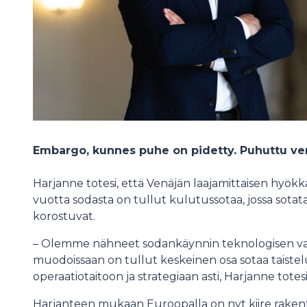
Embargo, kunnes puhe on pidetty. Puhuttu ver
Harjanne totesi, että Venäjän laajamittaisen hyökk
vuotta sodasta on tullut kulutussotaa, jossa sota
korostuvat.
– Olemme nähneet sodankäynnin teknologisen val
muodoissaan on tullut keskeinen osa sotaa taistelu
operaatiotaitoon ja strategiaan asti, Harjanne totesi
Harjanteen mukaan Euroopalla on nyt kiire raken