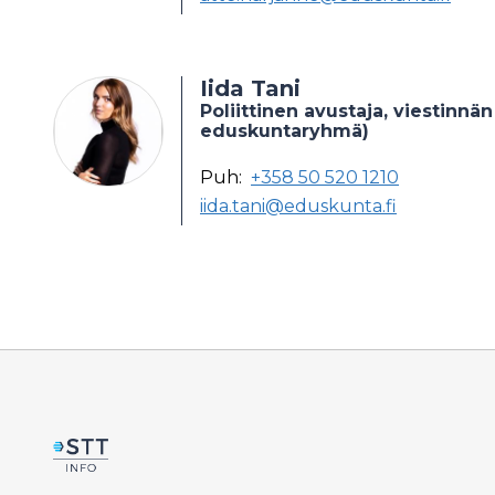
Iida Tani
Poliittinen avustaja, viestinnän
eduskuntaryhmä)
Puh:
+358 50 520 1210
iida.tani@eduskunta.fi