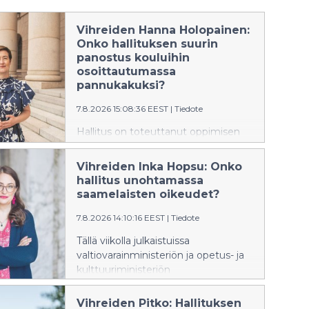
Vihreiden Hanna Holopainen:
Onko hallituksen suurin
panostus kouluihin
osoittautumassa
pannukakuksi?
7.8.2026 15:08:36 EEST
|
Tiedote
Hallitus on toteuttanut oppimisen
tuen uudistuksen, jonka oli tarkoitus
vahvistaa lasten ja nuorten kouluissa
Vihreiden Inka Hopsu: Onko
saamaa tukea. Nyt näyttää siltä, että
hallitus unohtamassa
jopa puolessa kunnista on vaikeuksia
saamelaisten oikeudet?
tarjota lasten ja nuorten tarpeiden
mukaista tukea ja osassa kuntia jopa
7.8.2026 14:10:16 EEST
|
Tiedote
lakkautetaan erityisluokkia. Vihreiden
Tällä viikolla julkaistuissa
kansanedustaja Hanna Holopainen
valtiovarainministeriön ja opetus- ja
vaatii, että hallitus ryhtyy korjaaviin
kulttuuriministeriön
toimenpiteisiin.
budjettiesityksissä saamenkieliselle
oppimateriaalille varattua tukea
Vihreiden Pitko: Hallituksen