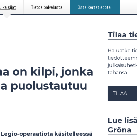
ulkaisijat
Tietoa palvelusta
Osta kertatiedote
Tilaa t
Haluatko tie
tiedotteemme
julkaisuhetk
a on kilpi, jonka
tahansa.
a puolustautuu
TILAA
Lue lisä
Gröna
Legio-operaatiota käsitelleessä