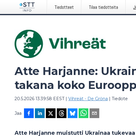
Tiedotteet
Tilaa tiedotteita
J
Atte Harjanne: Ukrain
takana koko Euroopp
20.5.2026 13:39:58 EEST
|
Vihreät - De Gröna
|
Tiedote
Jaa
Atte Harjanne muistutti Ukrainaa tukevaa 