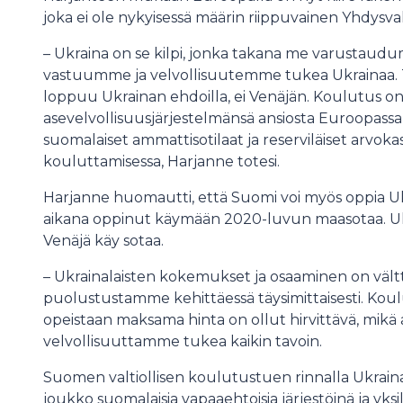
joka ei ole nykyisessä määrin riippuvainen Yhdysval
– Ukraina on se kilpi, jonka takana me varustau
vastuumme ja velvollisuutemme tukea Ukrainaa. Tav
loppuu Ukrainan ehdoilla, ei Venäjän. Koulutus on
asevelvollisuusjärjestelmänsä ansiosta Euroopassa
suomalaiset ammattisotilaat ja reserviläiset arvoka
kouluttamisessa, Harjanne totesi.
Harjanne huomautti, että Suomi voi myös oppia Ukr
aikana oppinut käymään 2020-luvun maasotaa. Ukr
Venäjä käy sotaa.
– Ukrainalaisten kokemukset ja osaaminen on vä
puolustustamme kehittäessä täysimittaisesti. Koul
opeistaan maksama hinta on ollut hirvittävä, mikä 
velvollisuuttamme tukea kaikin tavoin.
Suomen valtiollisen koulutustuen rinnalla Ukrai
joukko suomalaisia vapaaehtoisia järjestöinä ja yksilö