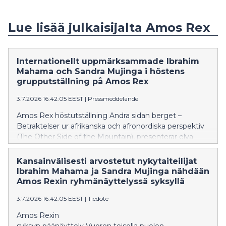
Lue lisää julkaisijalta Amos Rex
Internationellt uppmärksammade Ibrahim
Mahama och Sandra Mujinga i höstens
grupputställning på Amos Rex
3.7.2026 16:42:05 EEST
|
Pressmeddelande
Amos Rex höstutställning Andra sidan berget –
Betraktelser ur afrikanska och afronordiska perspektiv
(The Other Side of the Mountain), presenterar elva
samtida konstnärer verksamma på den afrikanska
kontinenten och inom den afronordiska diasporan.
Kansainvälisesti arvostetut nykytaiteilijat
Med Andra sidan berget fortsätter museet sitt
Ibrahim Mahama ja Sandra Mujinga nähdään
engagemang för att lyfta internationell samtidskonst
Amos Rexin ryhmänäyttelyssä syksyllä
och skapa dialog mellan nordiska och globala
3.7.2026 16:42:05 EEST
|
Tiedote
perspektiv.
Amos Rexin