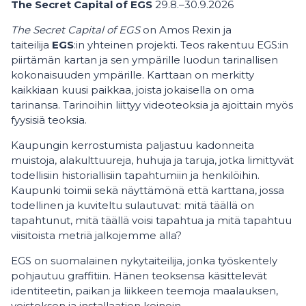
The Secret Capital of EGS
29.8.–30.9.2026
The Secret Capital of EGS
on Amos Rexin ja
taiteilija
EGS
:in yhteinen projekti. Teos rakentuu EGS:in
piirtämän kartan ja sen ympärille luodun tarinallisen
kokonaisuuden ympärille. Karttaan on merkitty
kaikkiaan kuusi paikkaa, joista jokaisella on oma
tarinansa. Tarinoihin liittyy videoteoksia ja ajoittain myös
fyysisiä teoksia.
Kaupungin kerrostumista paljastuu kadonneita
muistoja, alakulttuureja, huhuja ja taruja, jotka limittyvät
todellisiin historiallisiin tapahtumiin ja henkilöihin.
Kaupunki toimii sekä näyttämönä että karttana, jossa
todellinen ja kuviteltu sulautuvat: mitä täällä on
tapahtunut, mitä täällä voisi tapahtua ja mitä tapahtuu
viisitoista metriä jalkojemme alla?
EGS on suomalainen nykytaiteilija, jonka työskentely
pohjautuu graffitiin. Hänen teoksensa käsittelevät
identiteetin, paikan ja liikkeen teemoja maalauksen,
veistoksen ja installaation keinoin.