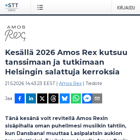
KIRJAUDU
Kesällä 2026 Amos Rex kutsuu
tanssimaan ja tutkimaan
Helsingin salattuja kerroksia
21.5.2026 14:43:23 EEST
|
Amos Rex
|
Tiedote
Jaa
Tänä kesänä voit revitellä Amos Rexin
sisäpihalla oman puhelimesi musiikin tahtiin,
kun Dansbana! muuttaa Lasipalatsin aukion