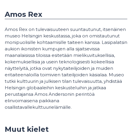
Amos Rex
Amos Rex on tulevaisuuteen suuntautunut, itsenäinen
museo Helsingin keskustassa, joka on omistautunut
monipuolisille kohtaamisille taiteen kanssa. Lasipalatsin
aukion ikonisten kumpujen alla sijaitsevissa
maanalaisissa tiloissa esitetään mielikuvituksellisia,
kokemuksellisia ja usein teknologisesti kokeellisia
näyttelyitä, jotka ovat nykytaiteilijoiden ja muiden
eritaiteenaloilla toimivien taiteilijoiden käsialaa. Museo
tutkii kulttuurin ja julkisen tilan tulevaisuutta, yhdistää
Helsingin globaaleihin keskusteluihin ja jatkaa
perustajansa Amos Andersonin perintöä
elinvoimaisena paikkana
osallistavallekulttuurielämälle.
Muut kielet