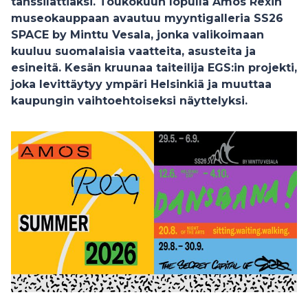
tanssilattiaksi. Toukokuun lopulla Amos Rexin
museokauppaan avautuu myyntigalleria SS26
SPACE by Minttu Vesala, jonka valikoimaan
kuuluu suomalaisia vaatteita, asusteita ja
esineitä. Kesän kruunaa taiteilija EGS:in projekti,
joka levittäytyy ympäri Helsinkiä ja muuttaa
kaupungin vaihtoehtoiseksi näyttelyksi.