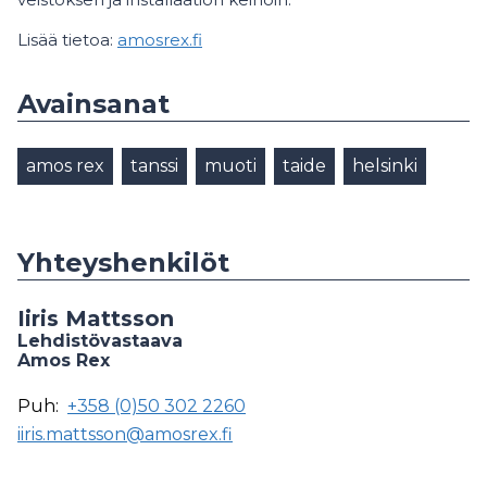
Lisää tietoa:
amosrex.fi
Avainsanat
amos rex
tanssi
muoti
taide
helsinki
Yhteyshenkilöt
Iiris Mattsson
Lehdistövastaava
Amos Rex
Puh:
+358 (0)50 302 2260
iiris.mattsson@amosrex.fi