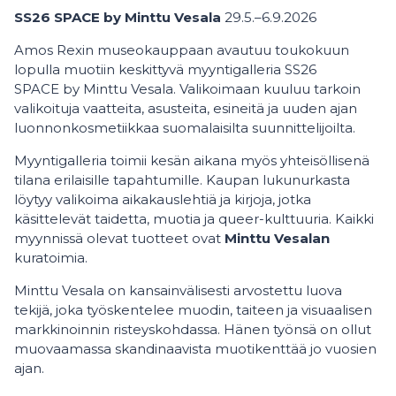
SS26 SPACE by Minttu Vesala
29.5.–6.9.2026
Amos Rexin museokauppaan avautuu toukokuun
lopulla muotiin keskittyvä myyntigalleria SS26
SPACE by Minttu Vesala. Valikoimaan kuuluu tarkoin
valikoituja vaatteita, asusteita, esineitä ja uuden ajan
luonnonkosmetiikkaa suomalaisilta suunnittelijoilta.
Myyntigalleria toimii kesän aikana myös yhteisöllisenä
tilana erilaisille tapahtumille. Kaupan lukunurkasta
löytyy valikoima aikakauslehtiä ja kirjoja, jotka
käsittelevät taidetta, muotia ja queer-kulttuuria. Kaikki
myynnissä olevat tuotteet ovat
Minttu Vesalan
kuratoimia.
Minttu Vesala on kansainvälisesti arvostettu luova
tekijä, joka työskentelee muodin, taiteen ja visuaalisen
markkinoinnin risteyskohdassa. Hänen työnsä on ollut
muovaamassa skandinaavista muotikenttää jo vuosien
ajan.