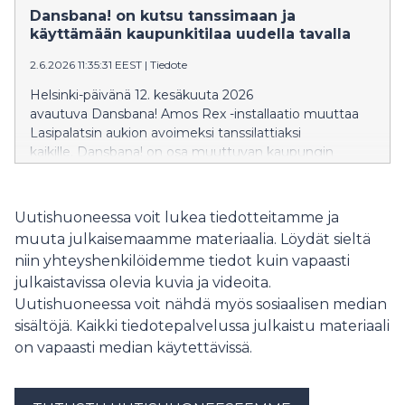
plats som ger besökaren makt och möjlighet att ta
Dansbana! on kutsu tanssimaan ja
plats och uttrycka sig fritt.
käyttämään kaupunkitilaa uudella tavalla
2.6.2026 11:35:31 EEST
|
Tiedote
Helsinki-päivänä 12. kesäkuuta 2026
avautuva Dansbana! Amos Rex -installaatio muuttaa
Lasipalatsin aukion avoimeksi tanssilattiaksi
kaikille. Dansbana! on osa muuttuvan kaupungin
tulevaisuutta ja paikka, joka antaa kävijälle vallan ja
mahdollisuuden ottaa tilaa ja ilmaista itseään vapaasti.
Uutishuoneessa voit lukea tiedotteitamme ja
muuta julkaisemaamme materiaalia. Löydät sieltä
niin yhteyshenkilöidemme tiedot kuin vapaasti
julkaistavissa olevia kuvia ja videoita.
Uutishuoneessa voit nähdä myös sosiaalisen median
sisältöjä. Kaikki tiedotepalvelussa julkaistu materiaali
on vapaasti median käytettävissä.