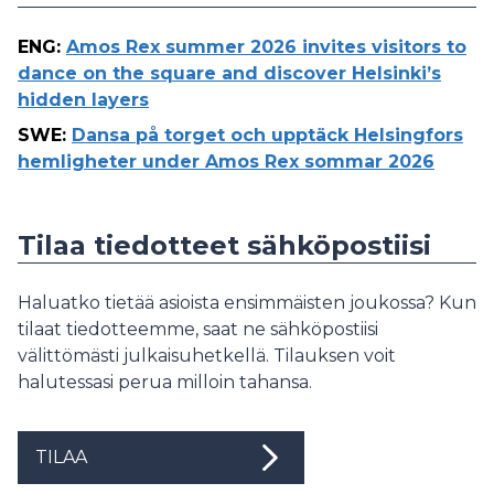
ENG
:
Amos Rex summer 2026 invites visitors to
dance on the square and discover Helsinki’s
hidden layers
SWE
:
Dansa på torget och upptäck Helsingfors
hemligheter under Amos Rex sommar 2026
Tilaa tiedotteet sähköpostiisi
Haluatko tietää asioista ensimmäisten joukossa? Kun
tilaat tiedotteemme, saat ne sähköpostiisi
välittömästi julkaisuhetkellä. Tilauksen voit
halutessasi perua milloin tahansa.
TILAA