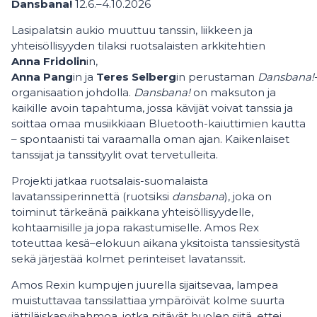
Dansbana!
12.6.–4.10.2026
Lasipalatsin aukio muuttuu tanssin, liikkeen ja
yhteisöllisyyden tilaksi ruotsalaisten arkkitehtien
Anna Fridolin
in,
Anna Pang
in ja
Teres Selberg
in perustaman
Dansbana!
organisaation johdolla.
Dansbana!
on maksuton ja
kaikille avoin tapahtuma, jossa kävijät voivat tanssia ja
soittaa omaa musiikkiaan Bluetooth-kaiuttimien kautta
– spontaanisti tai varaamalla oman ajan. Kaikenlaiset
tanssijat ja tanssityylit ovat tervetulleita.
Projekti jatkaa ruotsalais-suomalaista
lavatanssiperinnettä (ruotsiksi
dansbana
), joka on
toiminut tärkeänä paikkana yhteisöllisyydelle,
kohtaamisille ja jopa rakastumiselle. Amos Rex
toteuttaa kesä–elokuun aikana yksitoista tanssiesitystä
sekä järjestää kolmet perinteiset lavatanssit.
Amos Rexin kumpujen juurella sijaitsevaa, lampea
muistuttavaa tanssilattiaa ympäröivät kolme suurta
jättiläiskasvihahmoa, jotka pitävät huolen siitä, ettei