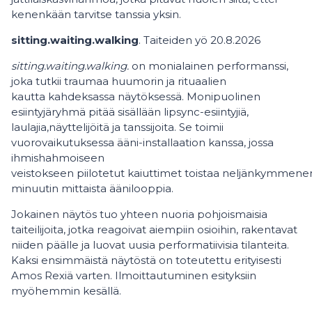
kenenkään tarvitse tanssia yksin.
sitting.waiting.walking
. Taiteiden yö 20.8.2026
sitting.waiting.walking.
on monialainen performanssi,
joka tutkii traumaa huumorin ja rituaalien
kautta kahdeksassa näytöksessä. Monipuolinen
esiintyjäryhmä pitää sisällään lipsync-esiintyjiä,
laulajia,näyttelijöitä ja tanssijoita. Se toimii
vuorovaikutuksessa ääni-installaation kanssa, jossa
ihmishahmoiseen
veistokseen piilotetut kaiuttimet toistaa neljänkymmene
minuutin mittaista äänilooppia.
Jokainen näytös tuo yhteen nuoria pohjoismaisia
taiteilijoita, jotka reagoivat aiempiin osioihin, rakentavat
niiden päälle ja luovat uusia performatiivisia tilanteita.
Kaksi ensimmäistä näytöstä on toteutettu erityisesti
Amos Rexiä varten. Ilmoittautuminen esityksiin
myöhemmin kesällä.