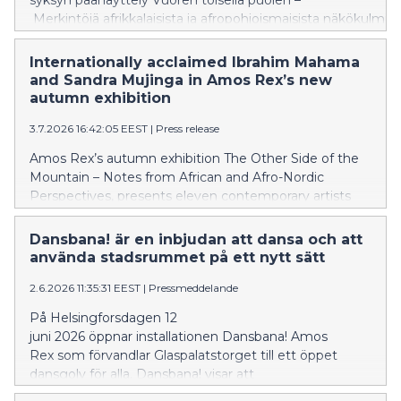
syksyn päänäyttely Vuoren toisella puolen –
Merkintöjä afrikkalaisista ja afropohjoismaisista näkökulmis
esittelee 11 nykytaiteilijaa, jotka työskentelevät Afrikan
mantereella ja afropohjoismaisessa diasporassa.
Internationally acclaimed Ibrahim Mahama
Näyttelyn myötä museo jatkaa työtään kansainvälisen
and Sandra Mujinga in Amos Rex’s new
nykytaiteen esittelemiseksi ja edistää vuoropuhelua
autumn exhibition
pohjoismaisten ja globaalien näkökulmien välillä.
3.7.2026 16:42:05 EEST
|
Press release
Amos Rex’s autumn exhibition The Other Side of the
Mountain – Notes from African and Afro-Nordic
Perspectives, presents eleven contemporary artists
working on the African continent and within the Afro-
Nordic diaspora. With The Other Side of the Mountain,
Dansbana! är en inbjudan att dansa och att
the museum continues its commitment
använda stadsrummet på ett nytt sätt
to showcasing international contemporary art and
2.6.2026 11:35:31 EEST
|
Pressmeddelande
fostering dialogue between Nordic and global
perspectives.
På Helsingforsdagen 12
juni 2026 öppnar installationen Dansbana! Amos
Rex som förvandlar Glaspalatstorget till ett öppet
dansgolv för alla. Dansbana! visar att
kultur formar stadens framtid och dess scen blir en