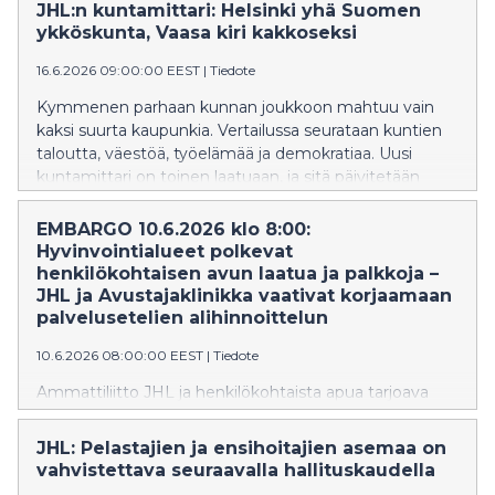
vuosittain.
JHL:n kuntamittari: Helsinki yhä Suomen
ykköskunta, Vaasa kiri kakkoseksi
16.6.2026 09:00:00 EEST
|
Tiedote
Kymmenen parhaan kunnan joukkoon mahtuu vain
kaksi suurta kaupunkia. Vertailussa seurataan kuntien
taloutta, väestöä, työelämää ja demokratiaa. Uusi
kuntamittari on toinen laatuaan, ja sitä päivitetään
vuosittain.
EMBARGO 10.6.2026 klo 8:00:
Hyvinvointialueet polkevat
henkilökohtaisen avun laatua ja palkkoja –
JHL ja Avustajaklinikka vaativat korjaamaan
palvelusetelien alihinnoittelun
10.6.2026 08:00:00 EEST
|
Tiedote
Ammattiliitto JHL ja henkilökohtaista apua tarjoava
Avustajaklinikka vaativat, että palvelusetelien hinnat
saadaan vastaamaan todellisia kustannuksia.
JHL: Pelastajien ja ensihoitajien asemaa on
Vaatimuksia vauhditetaan yhteisellä Huomioistuin-
vahvistettava seuraavalla hallituskaudella
kampanjalla.