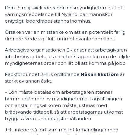
Den 15 maj skickade räddningsmyndigheterna ut ett
varningsmeddelande till Nyland, där människor
entydigt beordrades stanna inomhus.
Orsaken var en misstanke om att en potentiellt farlig
drönare rörde sig i luftrummet ovanför området.
Arbetsgivarorganisationen EK anser att arbetsgivaren
inte behöver betala sina arbetstagare lön om de följde
myndigheternas order och lät bli att komma på jobb.
Fackförbundet JHL:s ordförande
Håkan Ekström
är
starkt av annan åsikt.
– Lön måste betalas om arbetstagaren stannar
hemma på order av myndigheterna. Lagstiftningen
och anställningsvillkoren måste justeras med
brådskande tidtabell, så att arbetstagarnas utkomst
tryggas även i undantagsförhållanden.
JHL inleder så fort som möjligt förhandlingar med