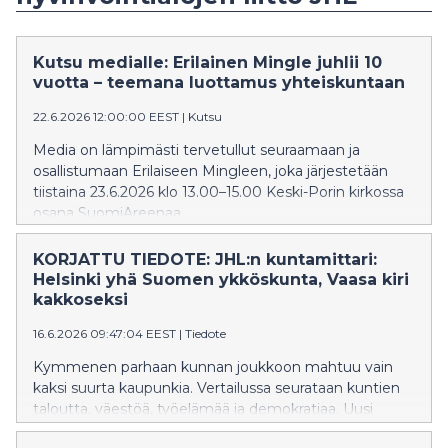
Kutsu medialle: Erilainen Mingle juhlii 10
vuotta – teemana luottamus yhteiskuntaan
22.6.2026 12:00:00 EEST
|
Kutsu
Media on lämpimästi tervetullut seuraamaan ja
osallistumaan Erilaiseen Mingleen, joka järjestetään
tiistaina 23.6.2026 klo 13.00–15.00 Keski-Porin kirkossa
osana SuomiAreenaa.
KORJATTU TIEDOTE: JHL:n kuntamittari:
Helsinki yhä Suomen ykköskunta, Vaasa kiri
kakkoseksi
16.6.2026 09:47:04 EEST
|
Tiedote
Kymmenen parhaan kunnan joukkoon mahtuu vain
kaksi suurta kaupunkia. Vertailussa seurataan kuntien
taloutta, väestöä, työelämää ja demokratiaa. Uusi
kuntamittari on toinen laatuaan, ja sitä päivitetään