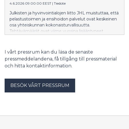
4.6.2026 09:00:00 EEST
|
Tiedote
Julkisten ja hyvinvointialojen liitto JHL muistuttaa, että
pelastustoimen ja ensihoidon palvelut ovat keskeinen
osa yhteiskunnan kokonaisturvallisuutta.
Tehtävämäärät ovat viime vuosina lisääntyneet
samalla, kun alan henkilöstön saatavuus on
heikentynyt. Eläköityminen, kuormittavat
työolosuhteet sekä kiristyvä kilpailu osaavasta
I vårt pressrum kan du läsa de senaste
työvoimasta vaikeuttavat rekrytointia ja henkilöstön
pressmeddelandena, få tillgång till pressmaterial
pysyvyyttä.
och hitta kontaktinformation.
BESÖK VÅRT PRESSRUM