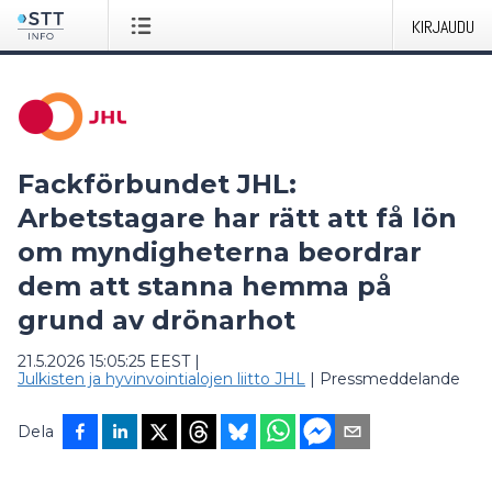
KIRJAUDU
Fackförbundet JHL:
Arbetstagare har rätt att få lön
om myndigheterna beordrar
dem att stanna hemma på
grund av drönarhot
21.5.2026 15:05:25 EEST
|
Julkisten ja hyvinvointialojen liitto JHL
|
Pressmeddelande
Dela