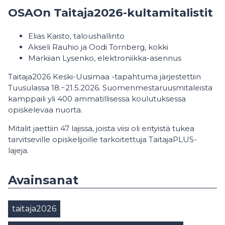
OSAOn Taitaja2026-kultamitalistit
Elias Kaisto, taloushallinto
Akseli Rauhio ja Oodi Tornberg, kokki
Markiian Lysenko, elektroniikka-asennus
Taitaja2026 Keski-Uusimaa -tapahtuma järjestettiin
Tuusulassa 18.−21.5.2026. Suomenmestaruusmitaleista
kamppaili yli 400 ammatillisessa koulutuksessa
opiskelevaa nuorta.
Mitalit jaettiin 47 lajissa, joista viisi oli erityistä tukea
tarvitseville opiskelijoille tarkoitettuja TaitajaPLUS-
lajeja.
Avainsanat
taitaja2026