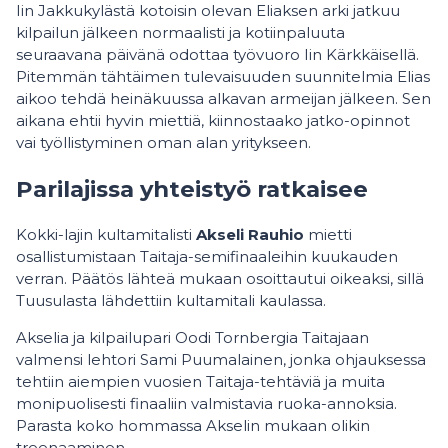
Iin Jakkukylästä kotoisin olevan Eliaksen arki jatkuu
kilpailun jälkeen normaalisti ja kotiinpaluuta
seuraavana päivänä odottaa työvuoro Iin Kärkkäisellä.
Pitemmän tähtäimen tulevaisuuden suunnitelmia Elias
aikoo tehdä heinäkuussa alkavan armeijan jälkeen. Sen
aikana ehtii hyvin miettiä, kiinnostaako jatko-opinnot
vai työllistyminen oman alan yritykseen.
Parilajissa yhteistyö ratkaisee
Kokki-lajin kultamitalisti
Akseli Rauhio
mietti
osallistumistaan Taitaja-semifinaaleihin kuukauden
verran. Päätös lähteä mukaan osoittautui oikeaksi, sillä
Tuusulasta lähdettiin kultamitali kaulassa.
Akselia ja kilpailupari Oodi Tornbergia Taitajaan
valmensi lehtori Sami Puumalainen, jonka ohjauksessa
tehtiin aiempien vuosien Taitaja-tehtäviä ja muita
monipuolisesti finaaliin valmistavia ruoka-annoksia.
Parasta koko hommassa Akselin mukaan olikin
treenaaminen.