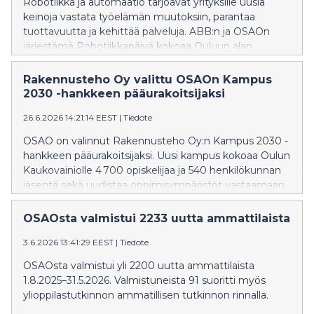
Robotiikka ja automaatio tarjoavat yrityksille uusia
keinoja vastata työelämän muutoksiin, parantaa
tuottavuutta ja kehittää palveluja. ABB:n ja OSAOn
järjestämä Robotiikkapäivä kokoaa Ouluun alan
asiantuntijat, yritykset ja opiskelijat tutustumaan
uusimpiin teknologioihin ja niiden käytännön
Rakennusteho Oy valittu OSAOn Kampus
sovelluksiin.
2030 -hankkeen pääurakoitsijaksi
26.6.2026 14:21:14 EEST
|
Tiedote
OSAO on valinnut Rakennusteho Oy:n Kampus 2030 -
hankkeen pääurakoitsijaksi. Uusi kampus kokoaa Oulun
Kaukovainiolle 4 700 opiskelijaa ja 540 henkilökunnan
jäsentä sekä uudistaa oppimisympäristöt vastaamaan
tulevaisuuden tarpeita.
OSAOsta valmistui 2233 uutta ammattilaista
3.6.2026 13:41:29 EEST
|
Tiedote
OSAOsta valmistui yli 2200 uutta ammattilaista
1.8.2025–31.5.2026. Valmistuneista 91 suoritti myös
ylioppilastutkinnon ammatillisen tutkinnon rinnalla.