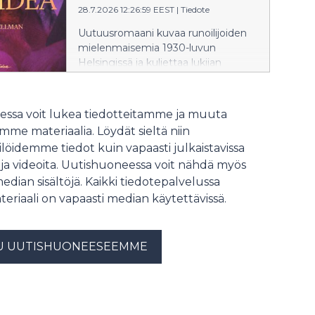
28.7.2026 12:26:59 EEST
|
Tiedote
Uutuusromaani kuvaa runoilijoiden
mielenmaisemia 1930-luvun
Helsingissä ja kuljettaa lukijan
Kailaan mukana Nizzan
tuberkuloosiparantolaan.
ssa voit lukea tiedotteitamme ja muuta
me materiaalia. Löydät sieltä niin
löidemme tiedot kuin vapaasti julkaistavissa
 ja videoita. Uutishuoneessa voit nähdä myös
median sisältöjä. Kaikki tiedotepalvelussa
teriaali on vapaasti median käytettävissä.
U UUTISHUONEESEEMME