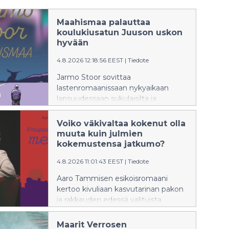
Maahismaa palauttaa
koulukiusatun Juuson uskon
hyvään
4.8.2026 12:18:56 EEST
|
Tiedote
Jarmo Stoor sovittaa
lastenromaanissaan nykyaikaan
lapsuudessaan sukulaisilta ja
kotikylän tarinankertojilta
kuulemiaan lapintarinoita.
Voiko väkivaltaa kokenut olla
muuta kuin julmien
kokemustensa jatkumo?
4.8.2026 11:01:43 EEST
|
Tiedote
Aaro Tammisen esikoisromaani
kertoo kivuliaan kasvutarinan pakon
ja rakkauden edessä valituista
yhteisöistä sekä syvästä häpeästä.
Maarit Verrosen