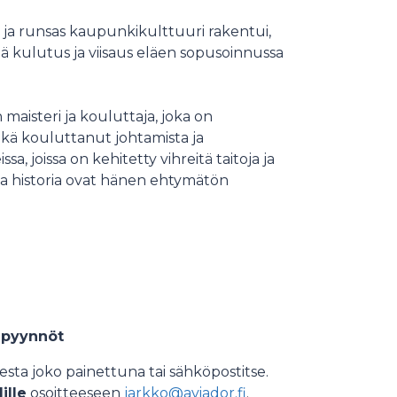
 ja runsas kaupunkikulttuuri rakentui,
ä kulutus ja viisaus eläen sopusoinnussa
maisteri ja kouluttaja, joka on
ekä kouluttanut johtamista ja
a, joissa on kehitetty vihreitä taitoja ja
ja historia ovat hänen ehtymätön
lupyynnöt
a joko painettuna tai sähköpostitse.
ille
osoitteeseen
jarkko@aviador.fi
.