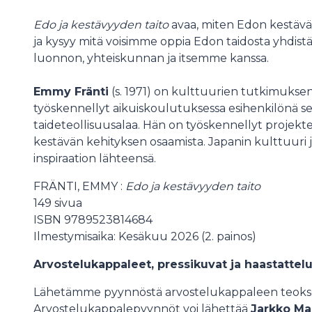
Edo ja kestävyyden taito
avaa, miten Edon kestävä
ja kysyy mitä voisimme oppia Edon taidosta yhdistä
luonnon, yhteiskunnan ja itsemme kanssa.
Emmy Fränti
(s. 1971) on kulttuurien tutkimuksen 
työskennellyt aikuiskoulutuksessa esihenkilönä s
taideteollisuusalaa. Hän on työskennellyt projekteiss
kestävän kehityksen osaamista. Japanin kulttuuri 
inspiraation lähteensä.
FRÄNTI, EMMY :
Edo ja kestävyyden taito
149 sivua
ISBN 9789523814684
Ilmestymisaika: Kesäkuu 2026 (2. painos)
Arvostelukappaleet, pressikuvat ja haastatte
Lähetämme pyynnöstä arvostelukappaleen teoksest
Arvostelukappalepyynnöt voi lähettää
Jarkko Mal