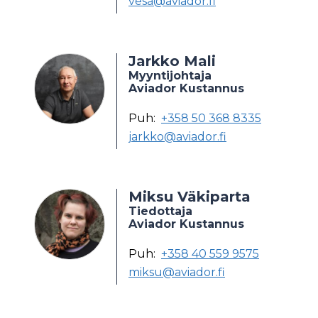
vesa@aviador.fi
Jarkko Mali
Myyntijohtaja
Aviador Kustannus
Puh:
+358 50 368 8335
jarkko@aviador.fi
Miksu Väkiparta
Tiedottaja
Aviador Kustannus
Puh:
+358 40 559 9575
miksu@aviador.fi