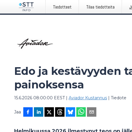
Tiedotteet
Tilaa tiedotteita
J
Edo ja kestävyyden ta
painoksensa
15.6.2026 08:00:00 EEST
|
Aviador Kustannus
|
Tiedote
Jaa
Helmikuussa 2026 ilmestynyt teos on jälle