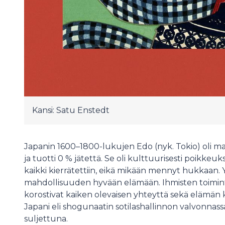
Kansi: Satu Enstedt
Japanin 1600–1800-lukujen Edo (nyk. Tokio) oli m
ja tuotti 0 % jätettä. Se oli kulttuurisesti poikkeu
kaikki kierrätettiin, eikä mikään mennyt hukkaan.
mahdollisuuden hyvään elämään. Ihmisten toiminta
korostivat kaiken olevaisen yhteyttä sekä elämä
Japani eli shogunaatin sotilashallinnon valvonnas
suljettuna.