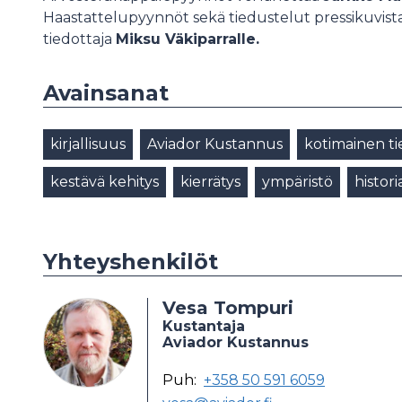
Haastattelupyynnöt sekä tiedustelut pressikuvis
tiedottaja
Miksu Väkiparralle.
Avainsanat
kirjallisuus
Aviador Kustannus
kotimainen tie
kestävä kehitys
kierrätys
ympäristö
histori
Yhteyshenkilöt
Vesa Tompuri
Kustantaja
Aviador Kustannus
Puh:
+358 50 591 6059