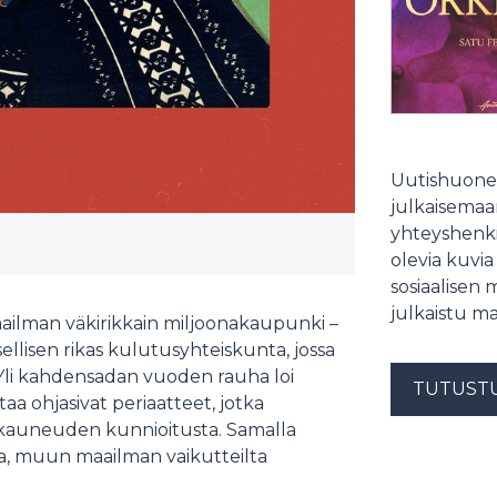
Uutishuonee
julkaisemaam
yhteyshenki
olevia kuvia
sosiaalisen 
julkaistu ma
aailman väkirikkain miljoonakaupunki –
ksellisen rikas kulutusyhteiskunta, jossa
 Yli kahdensadan vuoden rauha loi
TUTUST
a ohjasivat periaatteet, jotka
n kauneuden kunnioitusta. Samalla
sa, muun maailman vaikutteilta