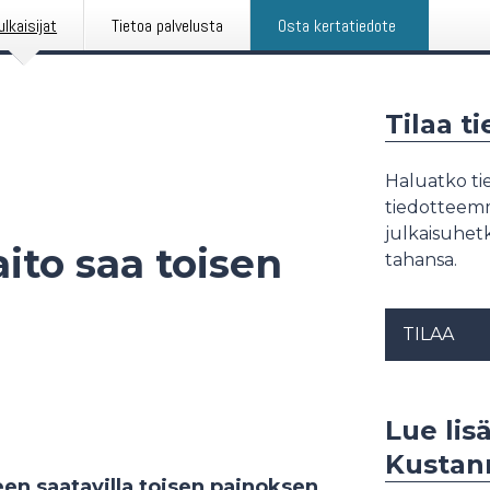
ulkaisijat
Tietoa palvelusta
Osta kertatiedote
Tilaa t
Haluatko tie
tiedotteemme
julkaisuhetk
ito saa toisen
tahansa.
TILAA
Lue lisä
Kustan
en saatavilla toisen painoksen