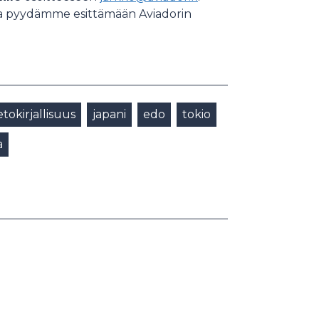
ta pyydämme esittämään Aviadorin
tokirjallisuus
japani
edo
tokio
a