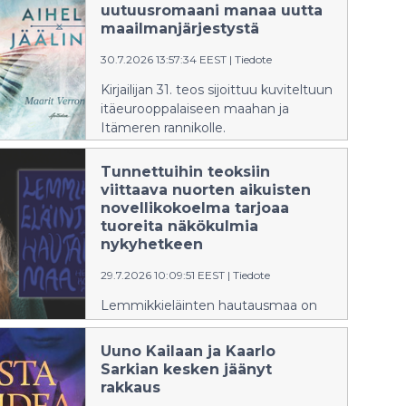
uutuusromaani manaa uutta
maailmanjärjestystä
30.7.2026 13:57:34 EEST
|
Tiedote
Kirjailijan 31. teos sijoittuu kuviteltuun
itäeurooppalaiseen maahan ja
Itämeren rannikolle.
Tunnettuihin teoksiin
viittaava nuorten aikuisten
novellikokoelma tarjoaa
tuoreita näkökulmia
nykyhetkeen
29.7.2026 10:09:51 EEST
|
Tiedote
Lemmikkieläinten hautausmaa on
Heidi Korkiakankaan ensimmäinen
novellikokoelma.
Uuno Kailaan ja Kaarlo
Sarkian kesken jäänyt
rakkaus