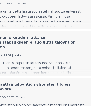
13:00 EEST
|
Tiedote
ä on tarvetta lisätä suunnitelmallisuutta erityisesti
kkuuteen liittyvissä asioissa. Vain pieni osa
tä on asettanut tavoitteita esimerkiksi energian- ja
seen liittyen, vaikka näillä olisi iso merkitys
annusten sekä asumisen päästöjen näkökulmasta.
iävät Kiinteistöliiton jäsentaloyhtiöilleen tekemän
an oikeuden ratkaisu
 ilmastoaiheisen kyselyn vastauksista.
mistapaukseen ei tuo uutta taloyhtiön
een
1:39 EEST
|
Tiedote
eus antoi hiljattain ratkaisunsa vuonna 2013
een tapaturmaan, jossa opiskelija liukastui
asuntosäätiön omistaman kerrostalon pihalla ja
pysyvästi. Kiinteistönomistajan vastuuseen ratkaisu
a näkökulmaa, sillä valituslupa korkeimpaan
päättää taloyhtiön yhteisten tilojen
li myönnetty koskien vain kiinteistönomistajan
nöistä
orvauksista syntyneen velan vanhentumisesta.
15:00 EEST
|
Tiedote
yhteisten tilojen pelisäännöt ja mahdolliset käytöstä