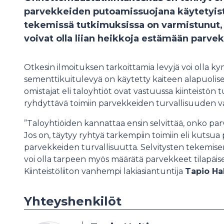
parvekkeiden putoamissuojana käytetyist
tekemissä tutkimuksissa on varmistunut, 
voivat olla liian heikkoja estämään parve
Otkesin ilmoituksen tarkoittamia levyjä voi olla kym
sementtikuitulevyä on käytetty kaiteen alapuoli
omistajat eli taloyhtiöt ovat vastuussa kiinteistön 
ryhdyttävä toimiin parvekkeiden turvallisuuden va
”Taloyhtiöiden kannattaa ensin selvittää, onko par
Jos on, täytyy ryhtyä tarkempiin toimiin eli kutsua 
parvekkeiden turvallisuutta. Selvitysten tekemisen
voi olla tarpeen myös määrätä parvekkeet tilapäi
Kiinteistöliiton vanhempi lakiasiantuntija
Tapio Hal
Yhteyshenkilöt