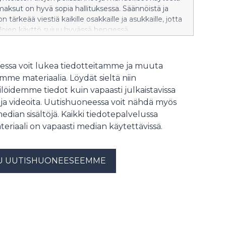
maksut on hyvä sopia hallituksessa. Säännöistä ja
 tärkeää viestiä kaikille osakkaille ja asukkaille, jotta
ilojen käyttö sujuu hyvässä hengessä.
ssa voit lukea tiedotteitamme ja muuta
me materiaalia. Löydät sieltä niin
löidemme tiedot kuin vapaasti julkaistavissa
 ja videoita. Uutishuoneessa voit nähdä myös
median sisältöjä. Kaikki tiedotepalvelussa
teriaali on vapaasti median käytettävissä.
U UUTISHUONEESEEMME