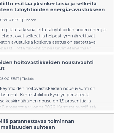
öliitto esittää yksinkertaisia ja selkeitä
uteen taloyhtiöiden energia-avustukseen
:08:00 EEST
|
Tiedote
iitto pitää tärkeänä, että taloyhtiöiden uuden energia-
 ehdot ovat selkeät ja helposti ymmärrettävät.
oston avustuksia koskeva asetus on saatettava
peasti, jotta taloyhtiöt pääsevät etenemään
kkeissaan.
öiden hoitovastikkeiden nousuvauhti
ut
:05:00 EEST
|
Tiedote
keyhtiöiden hoitovastikkeiden nousuvauhti on
dastunut. Kiinteistöliiton kyselyn perusteella
ssa keskimääräinen nousu on 1,5 prosenttia ja
a 2,8 prosenttia vuonna 2026. Kerrostaloyhtiöissä
nen vastiketason kasvuvauhti on hidastunut selvästi
 enemmän.
öillä parannettavaa toiminnan
lmallisuuden suhteen