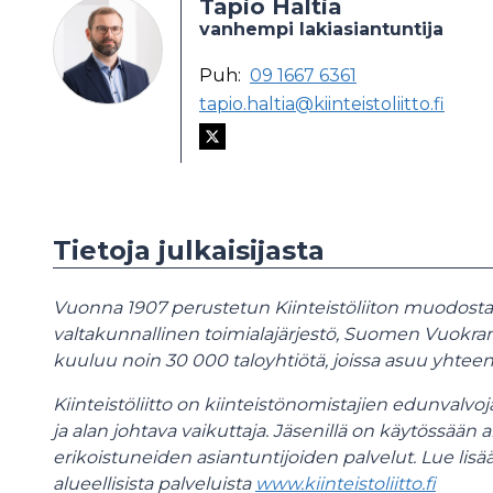
Tapio Haltia
vanhempi lakiasiantuntija
Puh:
09 1667 6361
tapio.haltia@kiinteistoliitto.fi
Tietoja julkaisijasta
Vuonna 1907 perustetun Kiinteistöliiton muodostava
valtakunnallinen toimialajärjestö, Suomen Vuokranan
kuuluu noin 30 000 taloyhtiötä, joissa asuu yhteen
Kiinteistöliitto on kiinteistönomistajien edunvalvoj
ja alan johtava vaikuttaja. Jäsenillä on käytössään a
erikoistuneiden asiantuntijoiden palvelut. Lue lisää 
alueellisista palveluista
www.kiinteistoliitto.fi