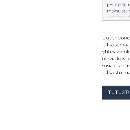
perittävät 
maksuista on
yhteisten t
Uutishuonee
julkaisemaam
yhteyshenki
olevia kuvia
sosiaalisen 
julkaistu ma
TUTUST