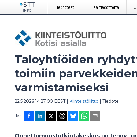
Tiedotteet
Tilaa tiedotteita
J
Taloyhtiöiden ryhdytt
toimiin parvekkeiden
varmistamiseksi
22.5.2026 14:27:00 EEST
|
Kiinteistöliitto
|
Tiedote
Jaa
Onnettomuustutkintakeskus on tehnyt o