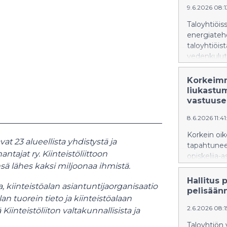
9.6.2026 08:
Taloyhtiöiss
energiateho
taloyhtiöis
vedenkulutuk
asumiskust
Tiedot selv
Korkeimm
energia- ja
liukastu
vastuus
8.6.2026 11:4
Korkein oik
t 23 alueellista yhdistystä ja
tapahtunees
tajat ry. Kiinteistöliittoon
opiskelija-
sä lähes kaksi miljoonaa ihmistä.
vammautui 
ei tuo uutt
Hallitus 
a, kiinteistöalan asiantuntijaorganisaatio
oikeuteen o
pelisään
lan tuorein tieto ja kiinteistöalaan
väitteitä k
2.6.2026 08:
Kiinteistöliiton valtakunnallisista ja
Taloyhtiön 