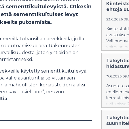
Kiinteist
ä sementtikuitulevyistä. Otkesin
ehtoja u
että sementtikuituiset levyt
23.6.2026 09
kkeelta putoamista.
Kiinteistöl
avustuksen
menillätuhansilla parvekkeilla, joilla
Valtioneuv
sena putoamissuojana. Rakennusten
voimaan no
turvallisuudesta, joten yhtiöiden on
korjaushan
rmistamiseksi.
Taloyhti
hidastun
vekkeilla käytetty sementtikuitulevyä.
17.6.2026 09
paikalle asiantuntija selvittämään
 ja mahdollisten korjaustöiden ajaksi
Asunto-osa
seen käyttökieltoon”, neuvoo
edelleen hi
kerrostaloi
tia
.
rivitaloiss
keskimääräi
rivitaloja
Taloyhti
suunnite