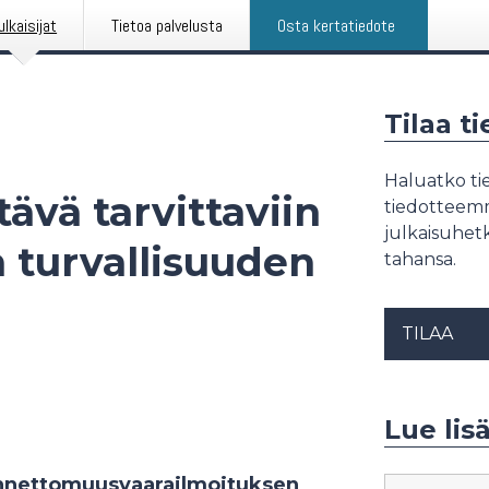
ulkaisijat
Tietoa palvelusta
Osta kertatiedote
Tilaa t
Haluatko tie
ävä tarvittaviin
tiedotteemme
julkaisuhetk
 turvallisuuden
tahansa.
TILAA
Lue lisä
nnettomuusvaarailmoituksen