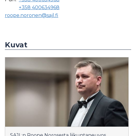
+358 400634968
roope.noronen@sajl.fi
Kuvat
SAJL:n Roope Norosesta liikuntaneuvos