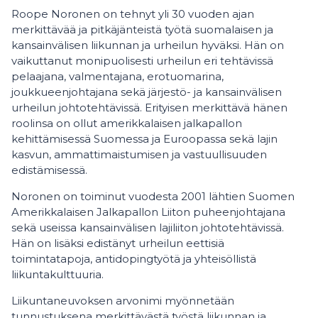
Roope Noronen on tehnyt yli 30 vuoden ajan
merkittävää ja pitkäjänteistä työtä suomalaisen ja
kansainvälisen liikunnan ja urheilun hyväksi. Hän on
vaikuttanut monipuolisesti urheilun eri tehtävissä
pelaajana, valmentajana, erotuomarina,
joukkueenjohtajana sekä järjestö- ja kansainvälisen
urheilun johtotehtävissä. Erityisen merkittävä hänen
roolinsa on ollut amerikkalaisen jalkapallon
kehittämisessä Suomessa ja Euroopassa sekä lajin
kasvun, ammattimaistumisen ja vastuullisuuden
edistämisessä.
Noronen on toiminut vuodesta 2001 lähtien Suomen
Amerikkalaisen Jalkapallon Liiton puheenjohtajana
sekä useissa kansainvälisen lajiliiton johtotehtävissä.
Hän on lisäksi edistänyt urheilun eettisiä
toimintatapoja, antidopingtyötä ja yhteisöllistä
liikuntakulttuuria.
Liikuntaneuvoksen arvonimi myönnetään
tunnustuksena merkittävästä työstä liikunnan ja