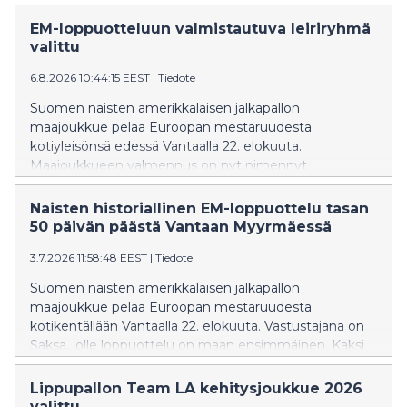
EM-loppuotteluun valmistautuva leiriryhmä
valittu
6.8.2026 10:44:15 EEST
|
Tiedote
Suomen naisten amerikkalaisen jalkapallon
maajoukkue pelaa Euroopan mestaruudesta
kotiyleisönsä edessä Vantaalla 22. elokuuta.
Maajoukkueen valmennus on nyt nimennyt
leiriryhmän, joka aloittaa valmistautumisen EM-
loppuotteluun.
Naisten historiallinen EM-loppuottelu tasan
50 päivän päästä Vantaan Myyrmäessä
3.7.2026 11:58:48 EEST
|
Tiedote
Suomen naisten amerikkalaisen jalkapallon
maajoukkue pelaa Euroopan mestaruudesta
kotikentällään Vantaalla 22. elokuuta. Vastustajana on
Saksa, jolle loppuottelu on maan ensimmäinen. Kaksi
Euroopan mestaruutta aiemmin voittanut Suomi
pääsee jahtaamaan titteliä historiallisesti ensimmäistä
Lippupallon Team LA kehitysjoukkue 2026
kertaa kotikentällään.
valittu