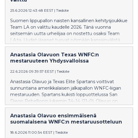
25.6.2026 12:43:48 EEST
|
Tiedote
Suomen lippupallon naisten kansallinen kehitysjoukkue
Team LA on valittu kaudelle 2026. Tänä vuonna
seitsemän uutta urheilijaa on nostettu osaksi Team
LA:ta. Uudet jäsenet tuovat ryhmään kansainvälistä
kokemusta, kansainvälisen tason yleisurheilutaustaa
sekä EM-mitalien makuun päässeitä nuoria
Anastasia Olavuon Texas WNFC:n
lippupalloilijoita. Joukkue koostuu 21 olympiapaikkaa
mestaruuteen Yhdysvalloissa
janoavasta urheilijasta.
22.6.2026 09:39:57 EEST
|
Tiedote
Anastasia Olavuo ja Texas Elite Spartans voittivat
sunnuntaina amerikkalaisen jalkapallon WNFC-liigan
mestaruuden. Spartans kukisti loppuottelussa San
Diego Rebellionin lukemin 34–14 (21–0). Olavuo on
ensimmäinen suomalainen, joka on ollut mukana
voittamassa kovatasoisen amerikkalaisen naisten
Anastasia Olavuo ensimmäisenä
WNFC-sarjan mestaruuden.
suomalaisena WNFC:n mestaruusotteluun
18.6.2026 11:00:54 EEST
|
Tiedote