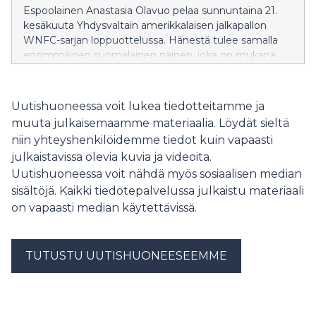
Espoolainen Anastasia Olavuo pelaa sunnuntaina 21.
kesäkuuta Yhdysvaltain amerikkalaisen jalkapallon
WNFC-sarjan loppuottelussa. Hänestä tulee samalla
ensimmäinen suomalainen nainen, joka on mukana
sarjan mestaruusottelussa.
Uutishuoneessa voit lukea tiedotteitamme ja
muuta julkaisemaamme materiaalia. Löydät sieltä
niin yhteyshenkilöidemme tiedot kuin vapaasti
julkaistavissa olevia kuvia ja videoita.
Uutishuoneessa voit nähdä myös sosiaalisen median
sisältöjä. Kaikki tiedotepalvelussa julkaistu materiaali
on vapaasti median käytettävissä.
TUTUSTU UUTISHUONEESEEMME