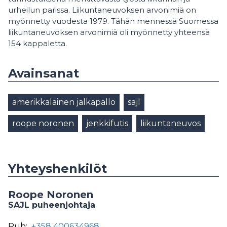
urheilun parissa. Liikuntaneuvoksen arvonimiä on
myönnetty vuodesta 1979. Tähän mennessä Suomessa
liikuntaneuvoksen arvonimiä oli myönnetty yhteensä
154 kappaletta.
Avainsanat
amerikkalainen jalkapallo
sajl
roope noronen
jenkkifutis
liikuntaneuvos
Yhteyshenkilöt
Roope Noronen
SAJL puheenjohtaja
Puh:
+358 400634968