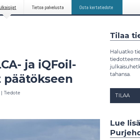
ulkaisijat
Tietoa palvelusta
Osta kertatiedote
Tilaa t
Haluatko tie
tiedotteemme
A- ja iQFoil-
julkaisuhetk
tahansa.
t päätökseen
|
Tiedote
TILAA
Lue lis
Purjehd