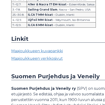
7.–12.7.
49er & Nacra 17 EM-kisat
– Eckernförde, Saksa
3.–7.8.
Sailing Grand Slam
, Nacra – San Pedro, USA
25.–30.8.
ILCA 7 MM-kisat
– Dublin, Irlanti
4.–12.9.
iQFoil MM-kisat
– Weymouth, Iso-Britannia
7.–12.9.
ILCA 6 MM-kisat
– Dublin, Irlanti
Linkit
Maajoukkueen kuvapankki
Maajoukkueen verkkosivut
Suomen Purjehdus ja Veneily
Suomen Purjehdus ja Veneily ry
(SPV) on suomal
etujärjestö. Se edistää, ohjaa ja valvoo suomalaist
perustettiin vuonna 2011, kun 1900-luvun alussa 