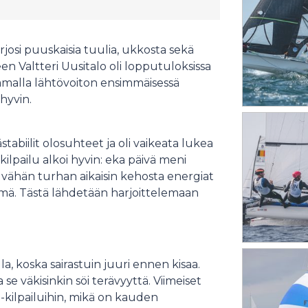
josi puuskaisia tuulia, ukkosta sekä
Valtteri Uusitalo oli lopputuloksissa
ttamalla lähtövoiton ensimmäisessä
hyvin.
tabiilit olosuhteet ja oli vaikeata lukea
ilpailu alkoi hyvin: eka päivä meni
n vähän turhan aikaisin kehosta energiat
tämä. Tästä lähdetään harjoittelemaan
la, koska sairastuin juuri ennen kisaa.
se väkisinkin söi terävyyttä. Viimeiset
M-kilpailuihin, mikä on kauden