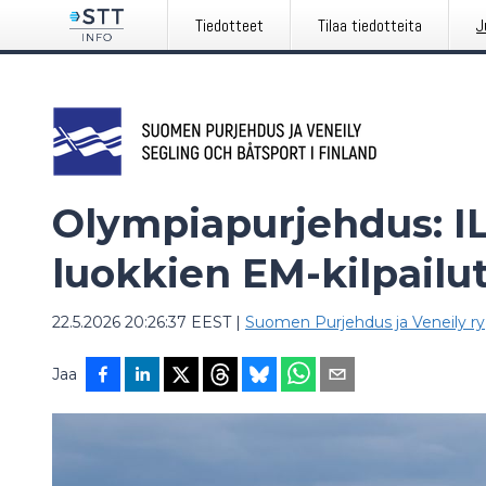
Tiedotteet
Tilaa tiedotteita
J
Olympiapurjehdus: ILC
luokkien EM-kilpailu
22.5.2026 20:26:37 EEST
|
Suomen Purjehdus ja Veneily ry
Jaa