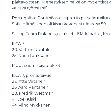
päätavoitteeni. Menestyksen nälkä on nyt entistäk
valtava työmäärä!”
Portugalissa Portimãossa kilpailtiin purjelautai
Sofia Hämäläinen oli kisan kokonaistuloksissa 59.
Sailing Team Finland sijoitukset - EM-kilpailut, Kroa
ILCA 7:
20. Valtteri Uusitalo
25. Nooa Laukkanen
Muut suomalaistulokset:
ILCA 7, pronssilaivue:
22. Atte Virtanen
26. Aaro Rantanen
28. Fredrik Westman
41. Joel Kiiski
44. Vilho Mykkänen