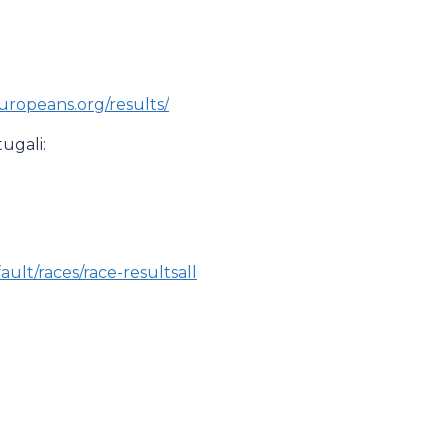
europeans.org/results/
tugali:
ult/races/race-resultsall