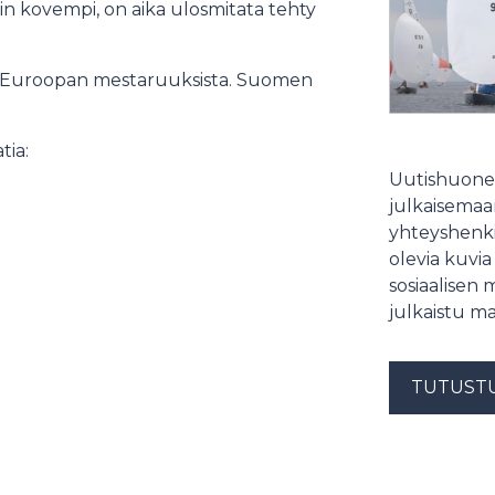
in kovempi, on aika ulosmitata tehty
lun Euroopan mestaruuksista. Suomen
tia:
Uutishuonee
julkaisemaam
yhteyshenki
olevia kuvia
sosiaalisen 
julkaistu ma
TUTUST