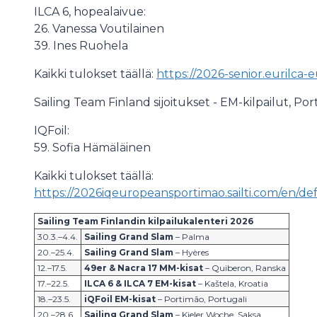
ILCA 6, hopealaivue:
26. Vanessa Voutilainen
39. Ines Ruohela
Kaikki tulokset täällä:
https://2026-senior.eurilca-
Sailing Team Finland sijoitukset - EM-kilpailut, Por
IQFoil:
59. Sofia Hämäläinen
Kaikki tulokset täällä:
https://2026iqeuropeansportimao.sailti.com/en/defa
Sailing Team Finlandin kilpailukalenteri 2026
30.3.–4.4.
Sailing Grand Slam
– Palma
20.–25.4.
Sailing Grand Slam
– Hyères
12.–17.5.
49er & Nacra 17 MM-kisat
– Quiberon, Ranska
17.–22.5.
ILCA 6 & ILCA 7 EM-kisat
– Kaštela, Kroatia
18.–23.5.
iQFoil EM-kisat
– Portimão, Portugali
20.–28.6.
Sailing Grand Slam
– Kieler Woche, Saksa