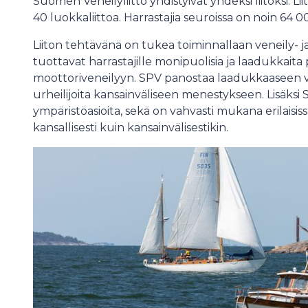
Suomen Veneilyliitto yhdistyivät yhdeksi liitoksi. L
40 luokkaliittoa. Harrastajia seuroissa on noin 64 0
Liiton tehtävänä on tukea toiminnallaan veneily- ja
tuottavat harrastajille monipuolisia ja laadukkait
moottoriveneilyyn. SPV panostaa laadukkaaseen
urheilijoita kansainväliseen menestykseen. Lisäksi 
ympäristöasioita, sekä on vahvasti mukana erilaisis
kansallisesti kuin kansainvälisestikin.