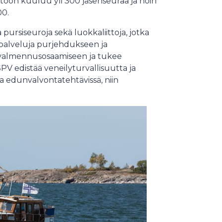
iittoon kuuluu yli 300 jäsenseuraa ja noin
00.
 pursiseuroja sekä luokkaliittoja, jotka
a palveluja purjehdukseen ja
 valmennusosaamiseen ja tukee
SPV edistää veneilyturvallisuutta ja
sa edunvalvontatehtävissä, niin