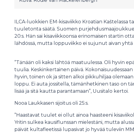
Kuva: Rodie Van Mackelenbergh
ILCA-luokkien EM-kisaviikko Kroatian Kaštelassa tar
tuuletonta säätä. Suomen purjehdusmaajoukkueen 
20:s. Hän sai kisaviikkoonsa erinomaisen startin o
lähdössä, mutta loppuviikko ei sujunut aivan yhtä 
”Tänään oli kaksi lähtöä maatuulessa. Oli hyvin epäs
tuulia. Keskinkertainen päivä. Kokonaisuudessaan k
hyvin, toinen ok ja sitten alkoi pikkuhiljaa olemaa
loppu. Ei auta jossitella, tämänhetkinen taso on 
lisää ja sitä kautta parantamaan”, Uusitalo kertoi.
Nooa Laukkasen sijoitus oli 25:s.
”Haastavat tuulet ei ollut ainoa haasteeni kisaviikol
Yritin sulkea kausiflunssan mielestäni, mutta alussa 
päivät kultafleetissä lupasivat jo hyvää tuleviin M