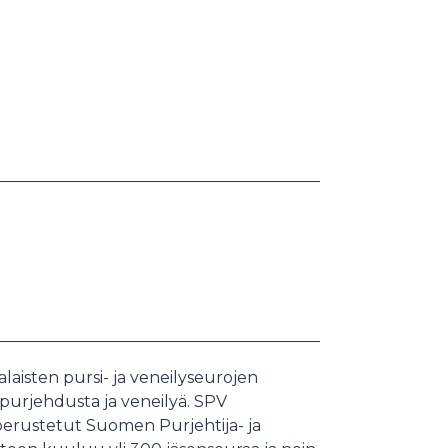
aisten pursi- ja veneilyseurojen
a purjehdusta ja veneilyä. SPV
perustetut Suomen Purjehtija- ja