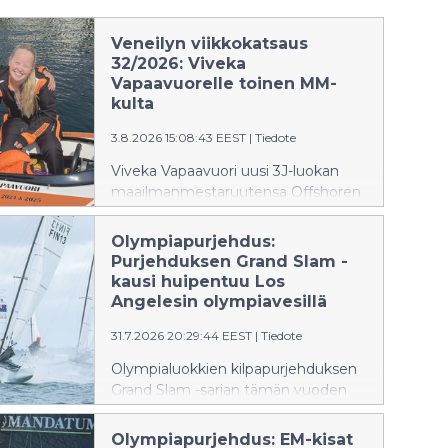
Veneilyn viikkokatsaus
32/2026: Viveka
Vapaavuorelle toinen MM-
kulta
3.8.2026 15:08:43 EEST
|
Tiedote
Viveka Vapaavuori uusi 3J-luokan
maailmanmestaruutensa Offshoren
3J-luokan kruunattu kuningatar on
jälleen Suomen Viveka Vapaavuori,
Olympiapurjehdus:
joka voitti maailmanmestaruuden
Purjehduksen Grand Slam -
ensi kertaa viime vuonna Jussi
kausi huipentuu Los
Myllymäen kanssa ja juhlisti
Angelesin olympiavesillä
molempien osakilpailuiden voittoa
31.7.2026 20:29:44 EEST
|
Tiedote
tänä vuonna saksalaisen Jarno
Frommannin kanssa. -Onhan tämä
Olympialuokkien kilpapurjehduksen
todella hieno fiilis!
Grand Slam -sarjan tämän vuoden
Maailmanmestaruuden voittaminen
viimeinen osakilpailu purjehditaan
on aina vaikeaa, mutta sen
ensi viikolla San Pedrossa
Olympiapurjehdus: EM-kisat
uusiminen tuntuu ehkä vieläkin