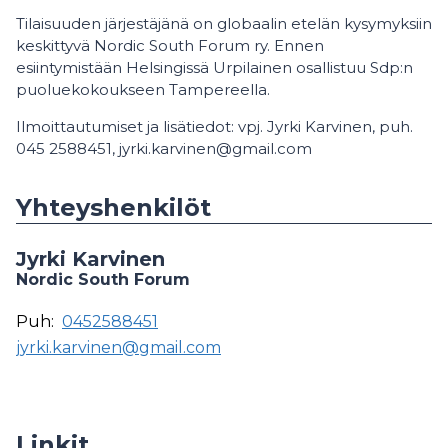
Tilaisuuden järjestäjänä on globaalin etelän kysymyksiin
keskittyvä Nordic South Forum ry. Ennen
esiintymistään Helsingissä Urpilainen osallistuu Sdp:n
puoluekokoukseen Tampereella.
Ilmoittautumiset ja lisätiedot: vpj. Jyrki Karvinen, puh.
045 2588451, jyrki.karvinen@gmail.com
Yhteyshenkilöt
Jyrki Karvinen
Nordic South Forum
Puh:
0452588451
jyrki.karvinen@gmail.com
Linkit