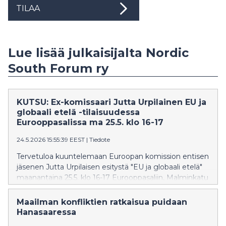
TILAA
Lue lisää julkaisijalta Nordic
South Forum ry
KUTSU: Ex-komissaari Jutta Urpilainen EU ja
globaali etelä -tilaisuudessa
Eurooppasalissa ma 25.5. klo 16-17
24.5.2026 15:55:39 EEST
|
Tiedote
Tervetuloa kuuntelemaan Euroopan komission entisen
jäsenen Jutta Urpilaisen esitystä "EU ja globaali etelä"
maanantaina 25.5. klo 16-17 Eurooppasaliin, Malminkatu
19, Helsinki.Esityksen jälkeen Urpilainen osallistuu
keskusteluun ja vastaa median kysymyksiin.
Maailman konfliktien ratkaisua puidaan
Hanasaaressa