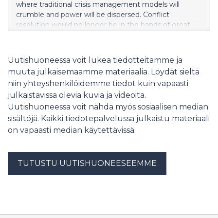
where traditional crisis management models will
crumble and power will be dispersed. Conflict
resolution would no longer be in the hands of great
powers or Western-led institutions, but would shift the
focus towards multipolar diplomacy and regional
solutions. You are welcome to hear more about this
Uutishuoneessa voit lukea tiedotteitamme ja
topic at the Conflict Resolution in a Changing World
muuta julkaisemaamme materiaalia. Löydät sieltä
event on Thursday, January 22, 1:00 PM - 3:00 PM,
niin yhteyshenkilöidemme tiedot kuin vapaasti
Hanaholmen, Hanasaarenranta 5, Espoo.
julkaistavissa olevia kuvia ja videoita.
Uutishuoneessa voit nähdä myös sosiaalisen median
sisältöjä. Kaikki tiedotepalvelussa julkaistu materiaali
on vapaasti median käytettävissä.
TUTUSTU UUTISHUONEESEEMME