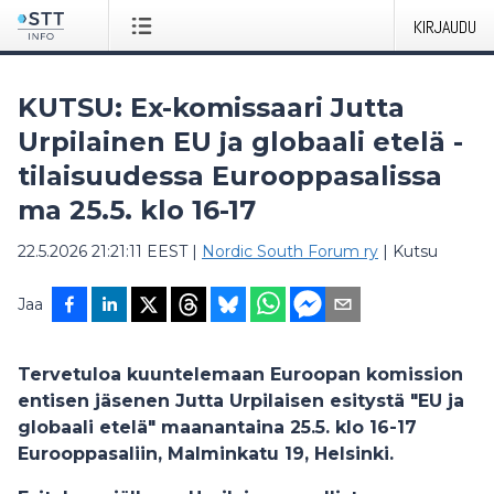
KIRJAUDU
KUTSU: Ex-komissaari Jutta
Urpilainen EU ja globaali etelä -
tilaisuudessa Eurooppasalissa
ma 25.5. klo 16-17
22.5.2026 21:21:11 EEST
|
Nordic South Forum ry
|
Kutsu
Jaa
Tervetuloa kuuntelemaan Euroopan komission
entisen jäsenen Jutta Urpilaisen esitystä "EU ja
globaali etelä" maanantaina 25.5. klo 16-17
Eurooppasaliin, Malminkatu 19, Helsinki.