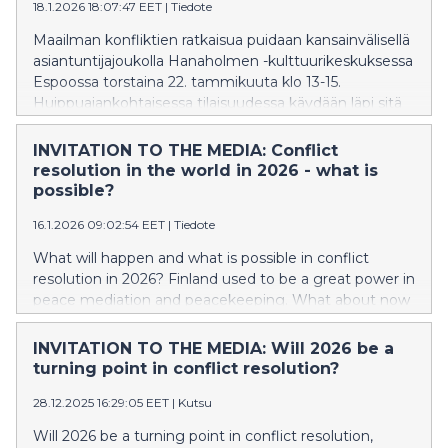
18.1.2026 18:07:47 EET
|
Tiedote
Maailman konfliktien ratkaisua puidaan kansainvälisellä
asiantuntijajoukolla Hanaholmen -kulttuurikeskuksessa
Espoossa torstaina 22. tammikuuta klo 13-15.
Huippuajankohtaisessa tilaisuudessa käydään läpi sitä
mikä on muuttunut ja miten konfliktien ratkaisussa ja
sovittelussa uuden maailmanjärjestyksen ravistellessa
INVITATION TO THE MEDIA: Conflict
maailmaa.
resolution in the world in 2026 - what is
possible?
16.1.2026 09:02:54 EET
|
Tiedote
What will happen and what is possible in conflict
resolution in 2026? Finland used to be a great power in
peace mediation and peacekeeping. What about now
and in the future? Will President Martti Ahtisaari's
advice also be left behind in the new world order? You
INVITATION TO THE MEDIA: Will 2026 be a
are welcome to hear more about this topic at the
turning point in conflict resolution?
Conflict Resolution in a Changing World event on
28.12.2025 16:29:05 EET
|
Kutsu
Thursday, January 22, 1:00 PM - 3:00 PM,
Hanaholmen, Hanasaarenranta 5, Espoo.
Will 2026 be a turning point in conflict resolution,