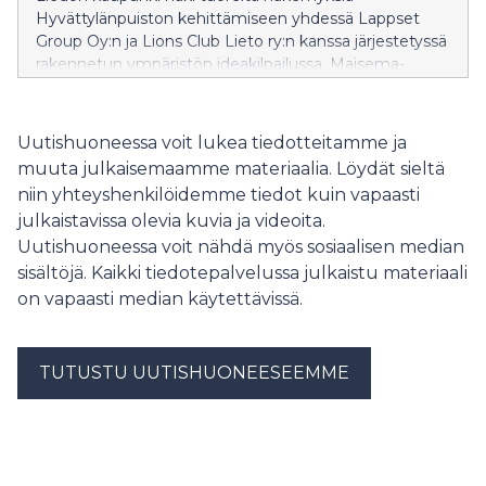
Hyvättylänpuiston kehittämiseen yhdessä Lappset
Group Oy:n ja Lions Club Lieto ry:n kanssa järjestetyssä
rakennetun ympäristön ideakilpailussa. Maisema-
arkkitehtuurin ja -suunnittelun opiskelijat Aalto-
yliopistosta ja Hämeen ammattikorkeakoulusta loivat
monipuolisia ja monikäyttöisiä ehdotuksia, joita
Uutishuoneessa voit lukea tiedotteitamme ja
arvioivat kilpailun palkintolautakunta sekä yleisö.
muuta julkaisemaamme materiaalia. Löydät sieltä
Kilpailun parhaana ehdotuksena palkittiin Eevi Kesälän
niin yhteyshenkilöidemme tiedot kuin vapaasti
ja Essi Salmen työ Juurilla, jolle myönnettiin 3 000
julkaistavissa olevia kuvia ja videoita.
euron palkinto.
Uutishuoneessa voit nähdä myös sosiaalisen median
sisältöjä. Kaikki tiedotepalvelussa julkaistu materiaali
on vapaasti median käytettävissä.
TUTUSTU UUTISHUONEESEEMME