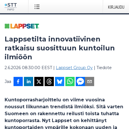
KIRJAUDU
Lappsetilta innovatiivinen
ratkaisu suosittuun kuntoilun
ilmiöön
2.6.2026 08:30:00 EEST
|
Lappset Group Oy
|
Tiedote
Jaa
Kuntoporrasharjoittelu on viime vuosina
noussut liikunnan trendistä ilmiöksi. Sitä varten
Suomeen on rakennettu reilusti toista tuhatta
kuntoporrasta. Nyt Lappset on kehittänyt
kuntoportaiden ympärille kokonaan uuden ja