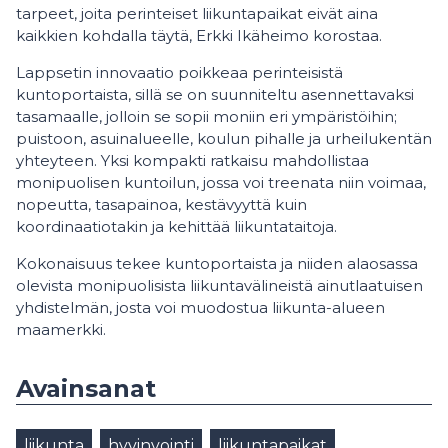
tarpeet, joita perinteiset liikuntapaikat eivät aina
kaikkien kohdalla täytä, Erkki Ikäheimo korostaa.
Lappsetin innovaatio poikkeaa perinteisistä
kuntoportaista, sillä se on suunniteltu asennettavaksi
tasamaalle, jolloin se sopii moniin eri ympäristöihin;
puistoon, asuinalueelle, koulun pihalle ja urheilukentän
yhteyteen. Yksi kompakti ratkaisu mahdollistaa
monipuolisen kuntoilun, jossa voi treenata niin voimaa,
nopeutta, tasapainoa, kestävyyttä kuin
koordinaatiotakin ja kehittää liikuntataitoja.
Kokonaisuus tekee kuntoportaista ja niiden alaosassa
olevista monipuolisista liikuntavälineistä ainutlaatuisen
yhdistelmän, josta voi muodostua liikunta-alueen
maamerkki.
Avainsanat
liikunta
hyvinvointi
liikuntapaikat