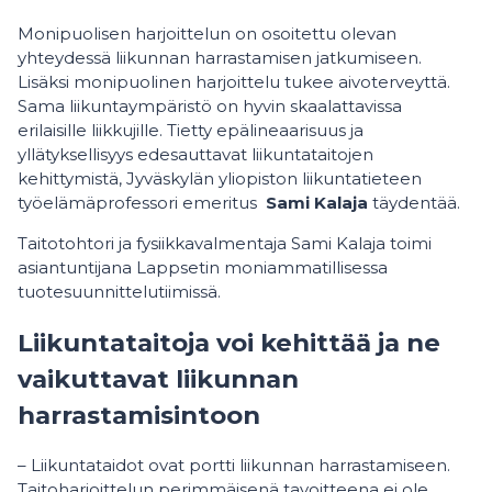
Monipuolisen harjoittelun on osoitettu olevan
yhteydessä liikunnan harrastamisen jatkumiseen.
Lisäksi monipuolinen harjoittelu tukee aivoterveyttä.
Sama liikuntaympäristö on hyvin skaalattavissa
erilaisille liikkujille. Tietty epälineaarisuus ja
yllätyksellisyys edesauttavat liikuntataitojen
kehittymistä, Jyväskylän yliopiston liikuntatieteen
työelämäprofessori emeritus
Sami Kalaja
täydentää.
Taitotohtori ja fysiikkavalmentaja Sami Kalaja toimi
asiantuntijana Lappsetin moniammatillisessa
tuotesuunnittelutiimissä.
Liikuntataitoja voi kehittää ja ne
vaikuttavat liikunnan
harrastamisintoon
– Liikuntataidot ovat portti liikunnan harrastamiseen.
Taitoharjoittelun perimmäisenä tavoitteena ei ole