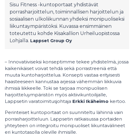
Sisu Fitness -kuntoportaat yhdistävät
porrasharjoittelun, toiminnallisen harjoittelun ja
sosiaalisen ulkoliikunnan yhdeksi monipuoliseksi
liikuntaympäristöksi. Kuvassa ensimmäinen
toteutettu kohde Kisakallion Urheiluopistossa
Lohjalla.
Lappset Group Oy
– Innovatiiviseksi konseptimme tekee yhdistelmä, jossa
kaikenikäiset voivat tehdä sekä porrastreeniä että
muuta kuntoharjoittelua. Konsepti vastaa erityisesti
haasteeseen kannustaa arjessa vähemmän liikkuvia
ihmisiä liikkeelle. Toki se tarjoaa monipuolisen
harjoitteluympäristön myös aktiivikuntoilijalle,
Lappsetin varatoimitusjohtaja
Erkki Ikäheimo
kertoo.
Perinteiset kuntoportaat on suunniteltu lähinnä vain
porrasharjoitteluun. Lappsetin ratkaisussa portaiden
yhteyteen on integroitu monipuoliset liikuntavälineet
eri kuntotasolla oleville ihmisille.