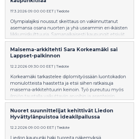
kaupunkitilaa
17.3.2026 09:00:00 EET
|
Tiedote
Olympialajiksi noussut skeittaus on vakiinnuttanut
asemansa osana nuorten ja yhä useammin eri-ikäisten
liikkumiskulttuuria. Samanaikaisesti kaupungit etsivät
uusia keinoja aktivoida eri-ikäisiä liikkumaan. Lappset ja
Spottiskate yhdistävät osaamisensa kehittääkseen
Maisema-arkkitehti Sara Korkeamäki sai
entistä elävämpiä ja käyttäjälähtöisempiä ulkotiloja
Lappset-palkinnon
koulupihoista julkisiin puistoihin.
12.2.2026 09:30:00 EET
|
Tiedote
Korkeamäki tarkastelee diplomityössään luontokadon
moniulotteista haastetta ja etsii siihen ratkaisuja
maisema-arkkitehtuurin keinoin. Työ pureutuu myös
ilmiön taustalla vaikuttaviin arvoihin ja asenteisiin.
Nuoret suunnittelijat kehittivät Liedon
Hyvättylänpuistoa ideakilpailussa
12.2.2026 09:00:00 EET
|
Tiedote
Liedon kaupunki haki tuoreita näkemyksiä