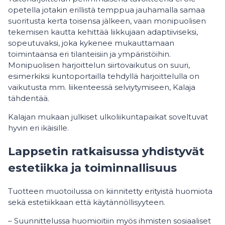
opetella jotakin erillistä temppua jauhamalla samaa
suoritusta kerta toisensa jälkeen, vaan monipuolisen
tekemisen kautta kehittää liikkujaan adaptiiviseksi,
sopeutuvaksi, joka kykenee mukauttamaan
toimintaansa eri tilanteisiin ja ympäristöihin.
Monipuolisen harjoittelun siirtovaikutus on suuri,
esimerkiksi kuntoportailla tehdyllä harjoittelulla on
vaikutusta mm. liikenteessä selviytymiseen, Kalaja
tähdentää.
Kalajan mukaan julkiset ulkoliikuntapaikat soveltuvat
hyvin eri ikäisille.
Lappsetin ratkaisussa yhdistyvät
estetiikka ja toiminnallisuus
Tuotteen muotoilussa on kiinnitetty erityistä huomiota
sekä estetiikkaan että käytännöllisyyteen.
– Suunnittelussa huomioitiin myös ihmisten sosiaaliset