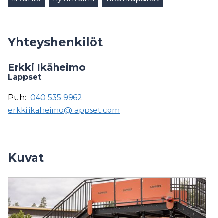
Yhteyshenkilöt
Erkki Ikäheimo
Lappset
Puh:
040 535 9962
erkki.ikaheimo@lappset.com
Kuvat