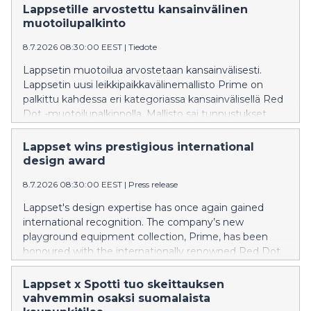
Lappsetille arvostettu kansainvälinen
muotoilupalkinto
8.7.2026 08:30:00 EEST
|
Tiedote
Lappsetin muotoilua arvostetaan kansainvälisesti.
Lappsetin uusi leikkipaikkavälinemallisto Prime on
palkittu kahdessa eri kategoriassa kansainvälisellä Red
Dot -muotoilupalkinnolla. Mallisto sai tunnustukset
kaupunkisuunnittelun ja vastuullisuuden sarjoissa.
Muotoilupalkinnot luovutettiin heinäkuun 7. päivä
Lappset wins prestigious international
Saksan Essenissä pidetyssä gaalassa.
design award
8.7.2026 08:30:00 EEST
|
Press release
Lappset's design expertise has once again gained
international recognition. The company’s new
playground equipment collection, Prime, has been
honoured with the internationally renowned Red Dot
Design Award in two categories: Urban Planning and
Sustainability. The awards were presented at a gala in
Lappset x Spotti tuo skeittauksen
Essen, Germany, on 7 July.
vahvemmin osaksi suomalaista