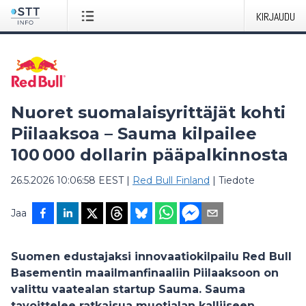
KIRJAUDU
Nuoret suomalaisyrittäjät kohti
Piilaaksoa – Sauma kilpailee
100 000 dollarin pääpalkinnosta
26.5.2026 10:06:58 EEST
|
Red Bull Finland
|
Tiedote
Jaa
Suomen edustajaksi innovaatiokilpailu Red Bull
Basementin maailmanfinaaliin Piilaaksoon on
valittu vaatealan startup Sauma. Sauma
tavoittelee ratkaisua muotialan kalliiseen