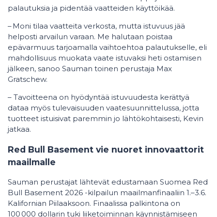
palautuksia ja pidentää vaatteiden käyttöikää.
– Moni tilaa vaatteita verkosta, mutta istuvuus jää
helposti arvailun varaan. Me halutaan poistaa
epävarmuus tarjoamalla vaihtoehtoa palautukselle, eli
mahdollisuus muokata vaate istuvaksi heti ostamisen
jälkeen, sanoo Sauman toinen perustaja Max
Gratschew.
– Tavoitteena on hyödyntää istuvuudesta kerättyä
dataa myös tulevaisuuden vaatesuunnittelussa, jotta
tuotteet istuisivat paremmin jo lähtökohtaisesti, Kevin
jatkaa.
Red Bull Basement vie nuoret innovaattorit
maailmalle
Sauman perustajat lähtevät edustamaan Suomea Red
Bull Basement 2026 -kilpailun maailmanfinaaliin 1.–3.6.
Kalifornian Piilaaksoon. Finaalissa palkintona on
100 000 dollarin tuki liiketoiminnan käynnistämiseen