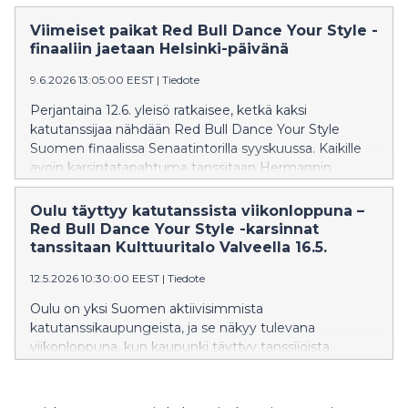
voiton ja koko kilpailun 100 000 dollarin pääpalkinnon
nappasi yhdysvaltalainen Lifeline AI. Finaali kokosi
Viimeiset paikat Red Bull Dance Your Style -
yhteen nuoria yrittäjiä yli 40 maasta.
finaaliin jaetaan Helsinki-päivänä
9.6.2026 13:05:00 EEST
|
Tiedote
Perjantaina 12.6. yleisö ratkaisee, ketkä kaksi
katutanssijaa nähdään Red Bull Dance Your Style
Suomen finaalissa Senaatintorilla syyskuussa. Kaikille
avoin karsintatapahtuma tanssitaan Hermannin
koripallokentällä, yhdellä Helsingin
tunnistettavimmista katukulttuuripaikoista.
Oulu täyttyy katutanssista viikonloppuna –
Tapahtuma on osa Helsinki-päivän ohjelmistoa.
Red Bull Dance Your Style -karsinnat
tanssitaan Kulttuuritalo Valveella 16.5.
12.5.2026 10:30:00 EEST
|
Tiedote
Oulu on yksi Suomen aktiivisimmista
katutanssikaupungeista, ja se näkyy tulevana
viikonloppuna, kun kaupunki täyttyy tanssijoista.
Lauantaina 16.5. Red Bull Dance Your Style -karsinnat
tuovat Kulttuuritalo Valveelle kaikille avoimen battle-
tapahtuman, jossa yleisö pääsee äänestämään, ketkä