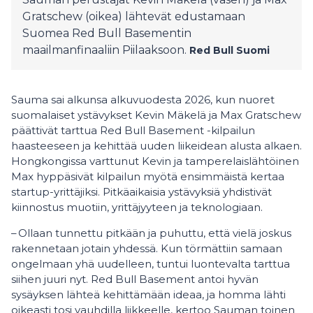
Gratschew (oikea) lähtevät edustamaan
Suomea Red Bull Basementin
maailmanfinaaliin Piilaaksoon.
Red Bull Suomi
Sauma sai alkunsa alkuvuodesta 2026, kun nuoret
suomalaiset ystävykset Kevin Mäkelä ja Max Gratschew
päättivät tarttua Red Bull Basement -kilpailun
haasteeseen ja kehittää uuden liikeidean alusta alkaen.
Hongkongissa varttunut Kevin ja tamperelaislähtöinen
Max hyppäsivät kilpailun myötä ensimmäistä kertaa
startup-yrittäjiksi. Pitkäaikaisia ystävyksiä yhdistivät
kiinnostus muotiin, yrittäjyyteen ja teknologiaan.
– Ollaan tunnettu pitkään ja puhuttu, että vielä joskus
rakennetaan jotain yhdessä. Kun törmättiin samaan
ongelmaan yhä uudelleen, tuntui luontevalta tarttua
siihen juuri nyt. Red Bull Basement antoi hyvän
sysäyksen lähteä kehittämään ideaa, ja homma lähti
oikeasti tosi vauhdilla liikkeelle, kertoo Sauman toinen