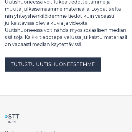
Uutishuoneessa voit lukea tiedotteitamme ja
kaksi tanssijaa nähdään Helsingin Senaatintorin
muuta julkaisemaamme materiaalia. Löydät sieltä
finaalissa.
niin yhteyshenkilöidemme tiedot kuin vapaasti
julkaistavissa olevia kuvia ja videoita.
Uutishuoneessa voit nähdä myös sosiaalisen median
sisältöjä. Kaikki tiedotepalvelussa julkaistu materiaali
on vapaasti median käytettävissä.
TUTUSTU UUTISHUONEESEEMME