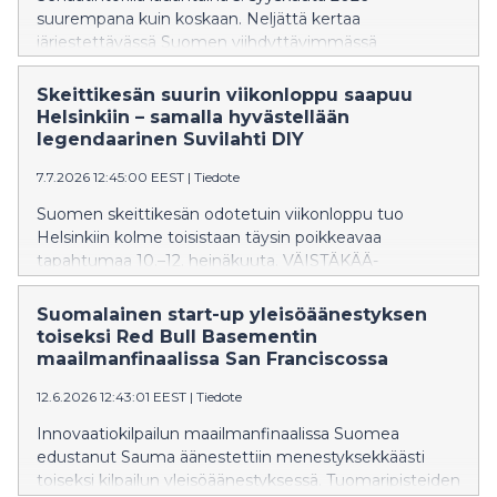
suurempana kuin koskaan. Neljättä kertaa
järjestettävässä Suomen viihdyttävimmässä
katutanssitapahtumassa nähdään 16 maan
kärkitanssijaa, jotka edustavat laajasti eri
Skeittikesän suurin viikonloppu saapuu
katutanssilajeja. Mukana on 12 kutsuttua finalistia sekä
Helsinkiin – samalla hyvästellään
neljä Oulun ja Helsingin karsinnoista valittua tanssijaa.
legendaarinen Suvilahti DIY
7.7.2026 12:45:00 EEST
|
Tiedote
Suomen skeittikesän odotetuin viikonloppu tuo
Helsinkiin kolme toisistaan täysin poikkeavaa
tapahtumaa 10.–12. heinäkuuta. VÄISTÄKÄÄ-
viikonlopun aikana nähdään hyppyjä veden yli,
parkkiskeittausta sekä vauhdikas alamäkikilpailu, kun
Suomalainen start-up yleisöäänestyksen
lajin kotimaiset ja kansainväliset huiput kokoontuvat
toiseksi Red Bull Basementin
yhteen.
maailmanfinaalissa San Franciscossa
12.6.2026 12:43:01 EEST
|
Tiedote
Innovaatiokilpailun maailmanfinaalissa Suomea
edustanut Sauma äänestettiin menestyksekkäästi
toiseksi kilpailun yleisöäänestyksessä. Tuomaripisteiden