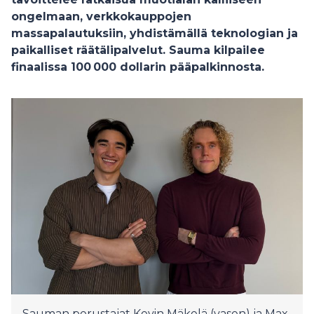
ongelmaan, verkkokauppojen
massapalautuksiin, yhdistämällä teknologian ja
paikalliset räätälipalvelut. Sauma kilpailee
finaalissa 100
000 dollarin pääpalkinnosta.
Sauman perustajat Kevin Mäkelä (vasen) ja Max