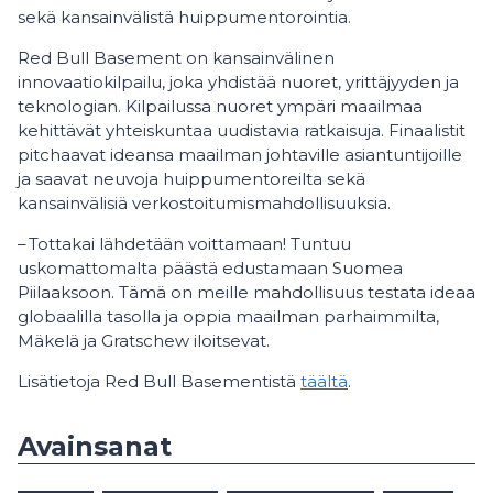
sekä kansainvälistä huippumentorointia.
Red Bull Basement on kansainvälinen
innovaatiokilpailu, joka yhdistää nuoret, yrittäjyyden ja
teknologian. Kilpailussa nuoret ympäri maailmaa
kehittävät yhteiskuntaa uudistavia ratkaisuja. Finaalistit
pitchaavat ideansa maailman johtaville asiantuntijoille
ja saavat neuvoja huippumentoreilta sekä
kansainvälisiä verkostoitumismahdollisuuksia.
– Tottakai lähdetään voittamaan! Tuntuu
uskomattomalta päästä edustamaan Suomea
Piilaaksoon. Tämä on meille mahdollisuus testata ideaa
globaalilla tasolla ja oppia maailman parhaimmilta,
Mäkelä ja Gratschew iloitsevat.
Lisätietoja Red Bull Basementistä
täältä
.
Avainsanat