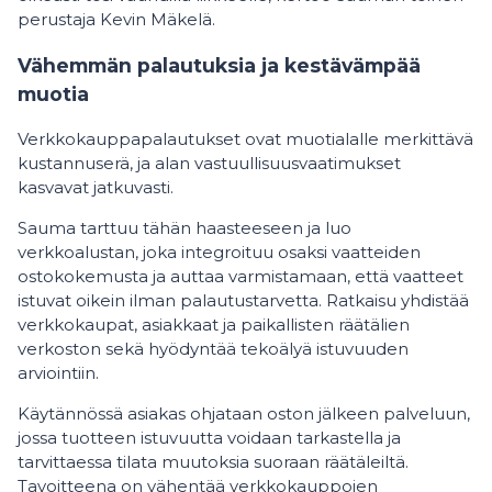
perustaja Kevin Mäkelä.
Vähemmän palautuksia ja kestävämpää
muotia
Verkkokauppapalautukset ovat muotialalle merkittävä
kustannuserä, ja alan vastuullisuusvaatimukset
kasvavat jatkuvasti.
Sauma tarttuu tähän haasteeseen ja luo
verkkoalustan, joka integroituu osaksi vaatteiden
ostokokemusta ja auttaa varmistamaan, että vaatteet
istuvat oikein ilman palautustarvetta. Ratkaisu yhdistää
verkkokaupat, asiakkaat ja paikallisten räätälien
verkoston sekä hyödyntää tekoälyä istuvuuden
arviointiin.
Käytännössä asiakas ohjataan oston jälkeen palveluun,
jossa tuotteen istuvuutta voidaan tarkastella ja
tarvittaessa tilata muutoksia suoraan räätäleiltä.
Tavoitteena on vähentää verkkokauppojen