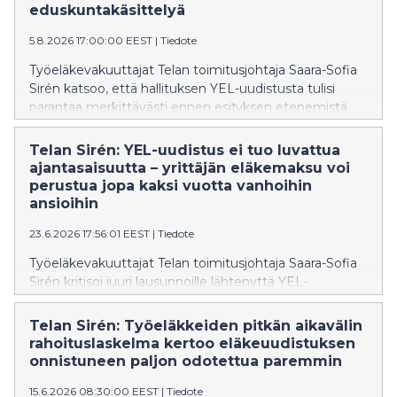
eduskuntakäsittelyä
5.8.2026 17:00:00 EEST
|
Tiedote
Työeläkevakuuttajat Telan toimitusjohtaja Saara-Sofia
Sirén katsoo, että hallituksen YEL-uudistusta tulisi
parantaa merkittävästi ennen esityksen etenemistä
eduskuntaan. Sirénin mukaan hallituksen esitys lisäisi
YEL-vakuuttamisen monimutkaisuutta ja
Telan Sirén: YEL-uudistus ei tuo luvattua
kustannuksia.
ajantasaisuutta – yrittäjän eläkemaksu voi
perustua jopa kaksi vuotta vanhoihin
ansioihin
23.6.2026 17:56:01 EEST
|
Tiedote
Työeläkevakuuttajat Telan toimitusjohtaja Saara-Sofia
Sirén kritisoi juuri lausunnoille lähtenyttä YEL-
uudistuksen hallituksen esitystä. Sirénin mielestä on
valitettavaa, että uudistus on muuttumassa
Telan Sirén: Työeläkkeiden pitkän aikavälin
pettymykseksi, joka ei saavuta hallituksen sille
rahoituslaskelma kertoo eläkeuudistuksen
asettamia tavoitteita.
onnistuneen paljon odotettua paremmin
15.6.2026 08:30:00 EEST
|
Tiedote