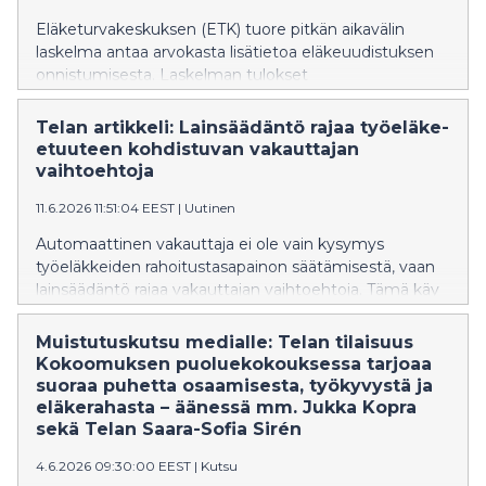
Eläketurvakeskuksen (ETK) tuore pitkän aikavälin
laskelma antaa arvokasta lisätietoa eläkeuudistuksen
onnistumisesta. Laskelman tulokset
työeläkejärjestelmän rahoitusnäkymistä ovat jopa
odottamattoman hyvät. Johtopäätöksissä ei
Telan artikkeli: Lainsäädäntö rajaa työeläke-
kuitenkaan pidä hätiköidä, korostaa Telan
etuuteen kohdistuvan vakauttajan
toimitusjohtaja Saara-Sofia Sirén.
vaihtoehtoja
11.6.2026 11:51:04 EEST
|
Uutinen
Automaattinen vakauttaja ei ole vain kysymys
työeläkkeiden rahoitustasapainon säätämisestä, vaan
lainsäädäntö rajaa vakauttajan vaihtoehtoja. Tämä käy
ilmi tänään Kansantaloudellisessa aikakauskirjassa
ilmestyneessä Telan artikkelissa.
Muistutuskutsu medialle: Telan tilaisuus
Kokoomuksen puoluekokouksessa tarjoaa
suoraa puhetta osaamisesta, työkyvystä ja
eläkerahasta – äänessä mm. Jukka Kopra
sekä Telan Saara-Sofia Sirén
4.6.2026 09:30:00 EEST
|
Kutsu