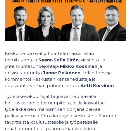
Keskustelua ovat johdattelemassa Telan
toimitusjohtaja
Saara-Sofia Sirén
, viestintä- ja
yhteiskuntasuhdejohtaja
Mikko Koskinen
ja
erityisasiantuntija
Janne Pelkonen
. Telan teesejä
kommentoi Keskustan kansanedustaja ja
eduskuntaryhmän puheenjohtaja
Antti Kurvinen
.
Työeläkevakuuttajat tarjoavat seuraavalle
hallituskaudelle toimenpiteitä, joilla kasvattaa
työeläkkeiden maksamisen pohjana olevaa
palkkasummaa. On aika käydä keskustelu Suomen
tavoitteista koulutustasolle ja työperäiselle
maahanmuutolle, pääomamarkkinoiden