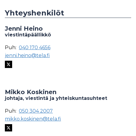
Yhteyshenkilöt
Jenni Heino
viestintäpäällikkö
Puh:
040 170 4656
jenni.heino@tela.fi
Mikko Koskinen
johtaja, viestintä ja yhteiskuntasuhteet
Puh:
050 304 2007
mikko.koskinen@tela.fi