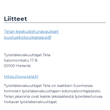
Liitteet
Telan keskustelunavaukset
puoluekokouksessa.pdf
Työeläkevakuuttajat Tela
Salomonkatu 17 B
00100 Helsinki
https://www.tela.fi/
Työeläkevakuuttajat Tela on kaikkien Suomessa
toimivien työeläkevakuuttajien edunvalvontajärjestö.
Telan jäseninä ovat kaikki lakisääteistä työeläketurvaa
hoitavat työeläkevakuuttajat.