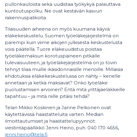
pullonkauloista sekä uudistaa työkykyä palauttava
kuntoutuspolku. Ne ovat kestävän kasvun
rakennuspalikoita.
Tilaisuuden aiheena on myös kuumana käyvä
eläkekeskustelu. Suomen työeläkejärjestelmä on
parempi kuin viime aikojen julkisesta keskustelusta
voisi päätellä. Tuore eläkeuudistus poistaa
työeläkemaksun korotuspaineen pitkälle
tulevaisuuteen, ja työeläkejärjestelmä on jo tovin
tehnyt tilaa muille ikäsidonnaisille menoille. Millaisia
ehdotuksia eläkekeskustelussa on nähty – kenelle
annetaan ja ketkä maksavat? Onko työeläke
puolustamisen arvoinen? Entä mitä yrittäjäeläkkeille
tapahtuu – ja mitä niille pitäisi tehdä?
Telan Mikko Koskinen ja Janne Pelkonen ovat
käytettävissä haastatteluita varten. Median
ilmoittautumiset ja haastattelupyynnöt:
viestintäpäällikkö Jenni Heino, puh. 040 170 4656,
jenni.heino@tela.fi
.