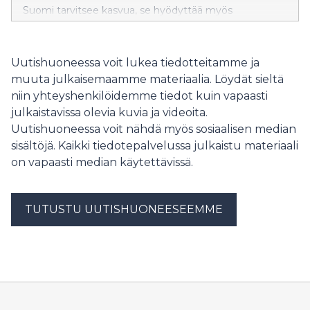
Suomi tarvitsee kasvua, se hyödyttää myös
eläkejärjestelmää. Toivotamme median edustajat
lämpimästi tervetulleiksi Työeläkevakuuttajat Telan
keskustelutilaisuuteen Kokoomuksen
Uutishuoneessa voit lukea tiedotteitamme ja
puoluekokouksen yhteydessä lauantaina 6.6. klo 16–17
muuta julkaisemaamme materiaalia. Löydät sieltä
Jyväskylän Paviljongissa kokoustila Kabinetissa.
niin yhteyshenkilöidemme tiedot kuin vapaasti
Luvassa on suoraa puhetta osaamisesta, työkyvystä –
julkaistavissa olevia kuvia ja videoita.
ja (eläke)rahasta!
Uutishuoneessa voit nähdä myös sosiaalisen median
sisältöjä. Kaikki tiedotepalvelussa julkaistu materiaali
on vapaasti median käytettävissä.
TUTUSTU UUTISHUONEESEEMME