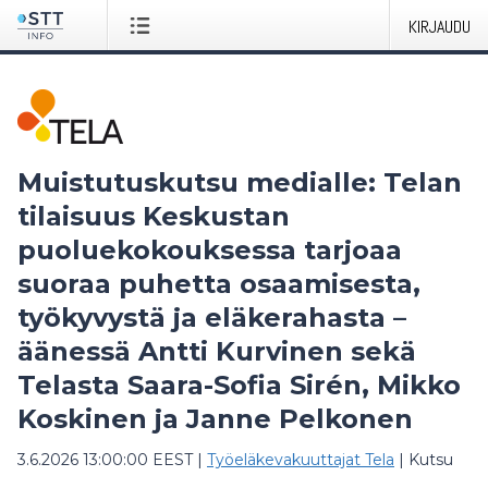
KIRJAUDU
Muistutuskutsu medialle: Telan
tilaisuus Keskustan
puoluekokouksessa tarjoaa
suoraa puhetta osaamisesta,
työkyvystä ja eläkerahasta –
äänessä Antti Kurvinen sekä
Telasta Saara-Sofia Sirén, Mikko
Koskinen ja Janne Pelkonen
3.6.2026 13:00:00 EEST
|
Työeläkevakuuttajat Tela
|
Kutsu