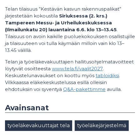
Telan tilaisuus ”Kestävän kasvun rakennuspalikat”
järjestetään kokoustila
Siriuksessa (2. krs.)
Tampereen Messu- ja Urheilukeskuksessa
(Ilmailunkatu 20) lauantaina 6.6. klo 13–13.45
.
Tilaisuus on avoin kaikille puoluekokouksen osallistujille
ja tilaisuuteen voi tulla käymään milloin vain klo 13–
13.45 välillä.
Telan ja työeläkevakuuttajien hallitusohjelmatavoitteet
löytyvät osoitteesta
www.tela.fi/vaalit2027
.
Keskustelunavaukset on koottu myös
tabloidiksi
.
Vilkkaassa eläkekeskustelussa esillä olleisiin
ehdotuksiin voi syventyä
Q&A-pakettimme
avulla.
Avainsanat
työeläkevakuuttajat tela
työeläkejärjestelmä