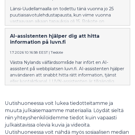
Länsi-Uudellamaalla on todettu tänä vuonna jo 25
puutiaisaivotulehdustapausta, kun viime vuonna
vastaavaan aikaan tapauksia oli 15. Rokote on
tehokkain tapa suojautua puutiaisaivotulehdukselta.
AI-assistenten hjälper dig att hitta
information på luvn.fi
1.7.2026 10:16:58 EEST
|
Tiedote
Västra Nylands välfärdsområde har infört en AI-
assistent på webbplatsen luvn.fi. AI-assistenten hjälper
användaren att snabbt hitta rätt information, tjänst
eller kontaktkanal. LUVN-assistenten är tillgänglig
dygnet runt.
Uutishuoneessa voit lukea tiedotteitamme ja
muuta julkaisemaamme materiaalia. Löydät sieltä
niin yhteyshenkilöidemme tiedot kuin vapaasti
julkaistavissa olevia kuvia ja videoita.
Uutishuoneessa voit nähdä myös sosiaalisen median