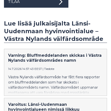
TILAA
Lue lisää julkaisijalta Länsi-
Uudenmaan hyvinvointialue –
Västra Nylands välfärdsområde
Varning: Bluffmeddelanden skickas i Västra
Nylands välfärdsområdes namn
14.7.2026 14:57:43 EEST
|
Tiedote
Västra Nylands välfärdsområde har fått flera rapporter
om bluffmeddelanden som har skickats i
välfärdsområdets namn. Välfärdsområdet uppmanar
mottagarna att vara försiktiga med misstänkta
meddelanden, att inte öppna länkarna i dem och att
inte lämna ut personuppgifter.
Varoitus: Länsi-Uudenmaan
hyvinvointialueen nimissä liikkuu