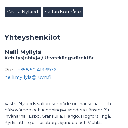
Västra Nyland
välfärdsområde
Yhteyshenkilöt
Nelli Myllylä
Kehitysjohtaja / Utvecklingsdirektör
Puh:
+358 50 413 6936
nelli.myllyla@luvn.fi
Västra Nylands välfärdsområde ordnar social- och
hälsovården och räddningsväsendets tjänster för
invånarna i Esbo, Grankulla, Hangö, Högfors, Ingå,
Kyrkslätt, Lojo, Raseborg, Sjundeå och Vichtis.