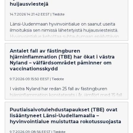
huijausviestejä
14.7.2026 14:21:42 EEST
|
Tiedote
Länsi-Uudenmaan hyvinvointialue on saanut useita
ilmoituksia sen nimissä lähetetyistä huijausviesteistä.
Hyvinvointialue kehottaa suhtautumaan epäilyttäviin
viesteihin varauksella eikä avaamaan niiden linkkejä tai
luovuttamaan henkilötietoja.
Antalet fall av fästingburen
hjärninflammation (TBE) har ökat i västra
Nyland – välfärdsområdet påminner om
vaccinationsskydd
9.7.2026 09:15:50 EEST
|
Tiedote
I västra Nyland har redan 25 fall av fästingburen
hjärninflammation konstaterats i år, jämfört med 15 fall
vid samma tidpunkt i fjol. Vaccinet är det effektivaste
sättet att skydda sig mot fästingburen
Puutiaisaivotulehdustapaukset (TBE) ovat
hjärninflammation.
lisääntyneet Länsi-Uudellamaalla –
hyvinvointialue muistuttaa rokotussuojasta
9.7.2026 09:08:56 EEST
|
Tiedote