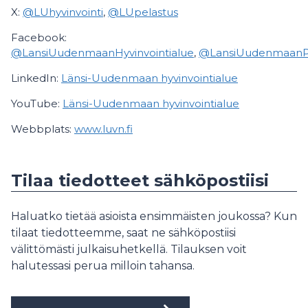
X:
@LUhyvinvointi
,
@LUpelastus
Facebook:
@LansiUudenmaanHyvinvointialue
,
@LansiUudenmaanPel
LinkedIn:
Länsi-Uudenmaan hyvinvointialue
YouTube:
Länsi-Uudenmaan hyvinvointialue
Webbplats:
www.luvn.fi
Tilaa tiedotteet sähköpostiisi
Haluatko tietää asioista ensimmäisten joukossa? Kun
tilaat tiedotteemme, saat ne sähköpostiisi
välittömästi julkaisuhetkellä. Tilauksen voit
halutessasi perua milloin tahansa.