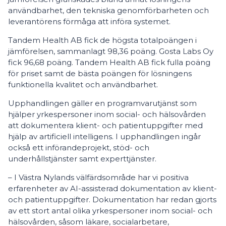
användbarhet, den tekniska genomförbarheten och
leverantörens förmåga att införa systemet.
Tandem Health AB fick de högsta totalpoängen i
jämförelsen, sammanlagt 98,36 poäng. Gosta Labs Oy
fick 96,68 poäng. Tandem Health AB fick fulla poäng
för priset samt de bästa poängen för lösningens
funktionella kvalitet och användbarhet.
Upphandlingen gäller en programvarutjänst som
hjälper yrkespersoner inom social- och hälsovården
att dokumentera klient- och patientuppgifter med
hjälp av artificiell intelligens. I upphandlingen ingår
också ett införandeprojekt, stöd- och
underhållstjänster samt experttjänster.
– I Västra Nylands välfärdsområde har vi positiva
erfarenheter av AI-assisterad dokumentation av klient-
och patientuppgifter. Dokumentation har redan gjorts
av ett stort antal olika yrkespersoner inom social- och
hälsovården, såsom läkare, socialarbetare,