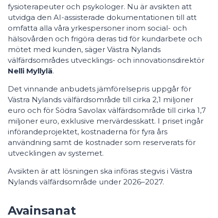
fysioterapeuter och psykologer. Nu är avsikten att
utvidga den AI-assisterade dokumentationen till att
omfatta alla våra yrkespersoner inom social- och
hälsovården och frigöra deras tid för kundarbete och
mötet med kunden, säger Västra Nylands
välfärdsområdes utvecklings- och innovationsdirektör
Nelli Myllylä
.
Det vinnande anbudets jämförelsepris uppgår för
Västra Nylands välfärdsområde till cirka 2,1 miljoner
euro och för Södra Savolax välfärdsområde till cirka 1,7
miljoner euro, exklusive mervärdesskatt. I priset ingår
införandeprojektet, kostnaderna för fyra års
användning samt de kostnader som reserverats för
utvecklingen av systemet.
Avsikten är att lösningen ska införas stegvis i Västra
Nylands välfärdsområde under 2026–2027.
Avainsanat