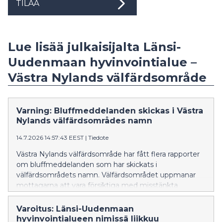
TILAA
Lue lisää julkaisijalta Länsi-
Uudenmaan hyvinvointialue –
Västra Nylands välfärdsområde
Varning: Bluffmeddelanden skickas i Västra
Nylands välfärdsområdes namn
14.7.2026 14:57:43 EEST
|
Tiedote
Västra Nylands välfärdsområde har fått flera rapporter
om bluffmeddelanden som har skickats i
välfärdsområdets namn. Välfärdsområdet uppmanar
mottagarna att vara försiktiga med misstänkta
meddelanden, att inte öppna länkarna i dem och att
inte lämna ut personuppgifter.
Varoitus: Länsi-Uudenmaan
hyvinvointialueen nimissä liikkuu