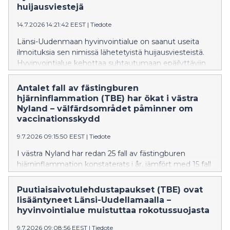
huijausviestejä
14.7.2026 14:21:42 EEST
|
Tiedote
Länsi-Uudenmaan hyvinvointialue on saanut useita
ilmoituksia sen nimissä lähetetyistä huijausviesteistä.
Hyvinvointialue kehottaa suhtautumaan epäilyttäviin
viesteihin varauksella eikä avaamaan niiden linkkejä tai
luovuttamaan henkilötietoja.
Antalet fall av fästingburen
hjärninflammation (TBE) har ökat i västra
Nyland – välfärdsområdet påminner om
vaccinationsskydd
9.7.2026 09:15:50 EEST
|
Tiedote
I västra Nyland har redan 25 fall av fästingburen
hjärninflammation konstaterats i år, jämfört med 15 fall
vid samma tidpunkt i fjol. Vaccinet är det effektivaste
sättet att skydda sig mot fästingburen
Puutiaisaivotulehdustapaukset (TBE) ovat
hjärninflammation.
lisääntyneet Länsi-Uudellamaalla –
hyvinvointialue muistuttaa rokotussuojasta
9.7.2026 09:08:56 EEST
|
Tiedote