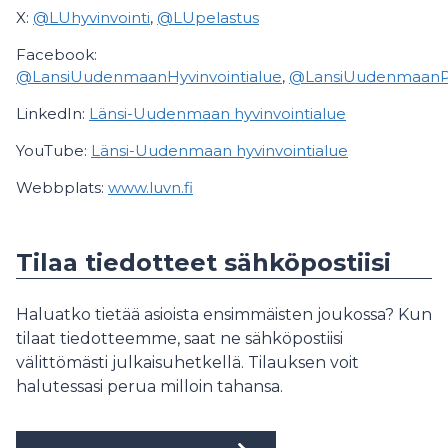
X:
@LUhyvinvointi
,
@LUpelastus
Facebook:
@LansiUudenmaanHyvinvointialue
,
@LansiUudenmaanPel
LinkedIn:
Länsi-Uudenmaan hyvinvointialue
YouTube:
Länsi-Uudenmaan hyvinvointialue
Webbplats:
www.luvn.fi
Tilaa tiedotteet sähköpostiisi
Haluatko tietää asioista ensimmäisten joukossa? Kun
tilaat tiedotteemme, saat ne sähköpostiisi
välittömästi julkaisuhetkellä. Tilauksen voit
halutessasi perua milloin tahansa.