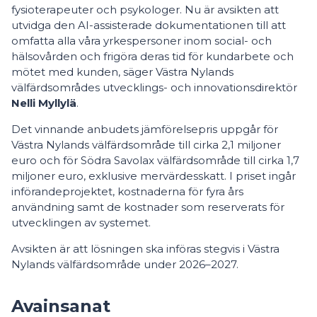
fysioterapeuter och psykologer. Nu är avsikten att
utvidga den AI-assisterade dokumentationen till att
omfatta alla våra yrkespersoner inom social- och
hälsovården och frigöra deras tid för kundarbete och
mötet med kunden, säger Västra Nylands
välfärdsområdes utvecklings- och innovationsdirektör
Nelli Myllylä
.
Det vinnande anbudets jämförelsepris uppgår för
Västra Nylands välfärdsområde till cirka 2,1 miljoner
euro och för Södra Savolax välfärdsområde till cirka 1,7
miljoner euro, exklusive mervärdesskatt. I priset ingår
införandeprojektet, kostnaderna för fyra års
användning samt de kostnader som reserverats för
utvecklingen av systemet.
Avsikten är att lösningen ska införas stegvis i Västra
Nylands välfärdsområde under 2026–2027.
Avainsanat