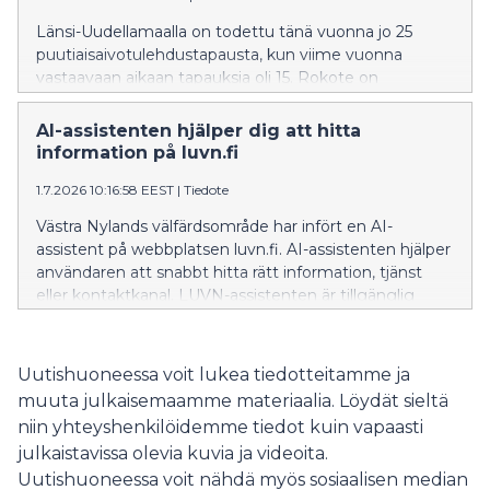
Länsi-Uudellamaalla on todettu tänä vuonna jo 25
puutiaisaivotulehdustapausta, kun viime vuonna
vastaavaan aikaan tapauksia oli 15. Rokote on
tehokkain tapa suojautua puutiaisaivotulehdukselta.
AI-assistenten hjälper dig att hitta
information på luvn.fi
1.7.2026 10:16:58 EEST
|
Tiedote
Västra Nylands välfärdsområde har infört en AI-
assistent på webbplatsen luvn.fi. AI-assistenten hjälper
användaren att snabbt hitta rätt information, tjänst
eller kontaktkanal. LUVN-assistenten är tillgänglig
dygnet runt.
Uutishuoneessa voit lukea tiedotteitamme ja
muuta julkaisemaamme materiaalia. Löydät sieltä
niin yhteyshenkilöidemme tiedot kuin vapaasti
julkaistavissa olevia kuvia ja videoita.
Uutishuoneessa voit nähdä myös sosiaalisen median