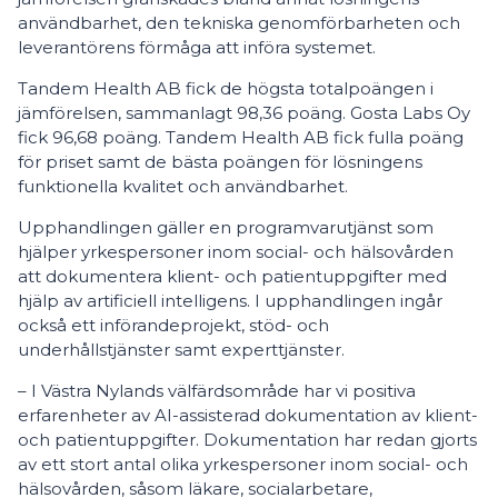
användbarhet, den tekniska genomförbarheten och
leverantörens förmåga att införa systemet.
Tandem Health AB fick de högsta totalpoängen i
jämförelsen, sammanlagt 98,36 poäng. Gosta Labs Oy
fick 96,68 poäng. Tandem Health AB fick fulla poäng
för priset samt de bästa poängen för lösningens
funktionella kvalitet och användbarhet.
Upphandlingen gäller en programvarutjänst som
hjälper yrkespersoner inom social- och hälsovården
att dokumentera klient- och patientuppgifter med
hjälp av artificiell intelligens. I upphandlingen ingår
också ett införandeprojekt, stöd- och
underhållstjänster samt experttjänster.
– I Västra Nylands välfärdsområde har vi positiva
erfarenheter av AI-assisterad dokumentation av klient-
och patientuppgifter. Dokumentation har redan gjorts
av ett stort antal olika yrkespersoner inom social- och
hälsovården, såsom läkare, socialarbetare,