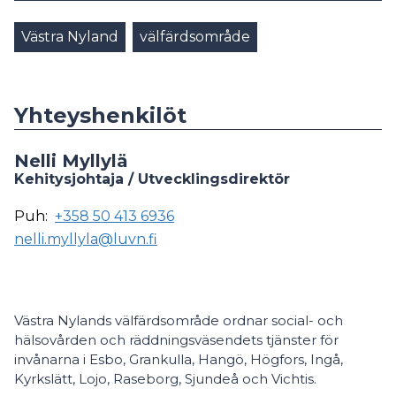
Västra Nyland
välfärdsområde
Yhteyshenkilöt
Nelli Myllylä
Kehitysjohtaja / Utvecklingsdirektör
Puh:
+358 50 413 6936
nelli.myllyla@luvn.fi
Västra Nylands välfärdsområde ordnar social- och
hälsovården och räddningsväsendets tjänster för
invånarna i Esbo, Grankulla, Hangö, Högfors, Ingå,
Kyrkslätt, Lojo, Raseborg, Sjundeå och Vichtis.