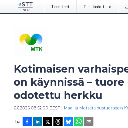
Tiedotteet
Tilaa tiedotteita
J
Kotimaisen varhaisp
on käynnissä – tuore
odotettu herkku
6.6.2026 08:52:00 EEST
|
Maa- ja Metsätaloustuottajain Ke
Jaa