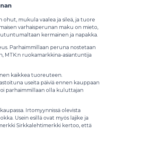
unan
ohut, mukula vaalea ja sileä, ja tuore
otimaisen varhaisperunan maku on mieto,
 suutuntumaltaan kermainen ja napakka.
reus. Parhaimmillaan peruna nostetaan
an, MTK:n ruokamarkkina-asiantuntija
nnen kaikkea tuoreuteen.
rastoituna useita päiviä ennen kauppaan
oi parhaimmillaan olla kuluttajan
kaupassa. Irtomyynnissä olevista
ka. Usein esillä ovat myös lajike ja
umerkki Sirkkalehtimerkki kertoo, että