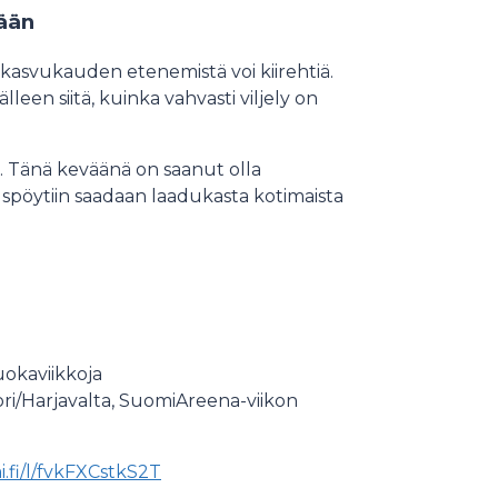
ään
ä kasvukauden etenemistä voi kiirehtiä.
en siitä, kuinka vahvasti viljely on
a. Tänä keväänä on saanut olla
nuspöytiin saadaan laadukasta kotimaista
uokaviikkoja
ori/Harjavalta, SuomiAreena-viikon
.fi/l/fvkFXCstkS2T