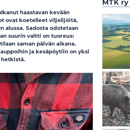
MTK ry
alkanut haastavan kevään
t ovat koetelleet viljelijöitä,
n alussa. Sadosta odotetaan
n suurin valtti on tuoreus:
tilaan saman päivän aikana.
uppoihin ja kesäpöytiin on yksi
hetkistä.