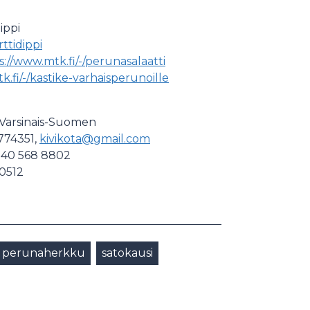
ippi
ttidippi
s://www.mtk.fi/-/perunasalaatti
k.fi/-/kastike-varhaisperunoille
K-Varsinais-Suomen
774351,
kivikota@gmail.com
 040 568 8802
 0512
perunaherkku
satokausi