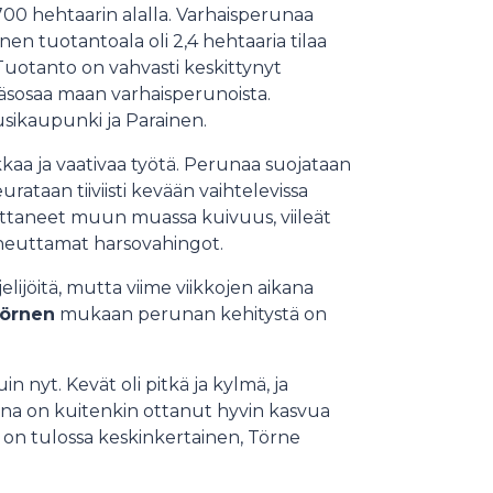
700 hehtaarin alalla. Varhaisperunaa
en tuotantoala oli 2,4 hehtaaria tilaa
 Tuotanto on vahvasti keskittynyt
jäsosaa maan varhaisperunoista.
usikaupunki ja Parainen.
kaa ja vaativaa työtä. Perunaa suojataan
eurataan tiiviisti kevään vaihtelevissa
kuttaneet muun muassa kuivuus, viileät
iheuttamat harsovahingot.
lijöitä, mutta viime viikkojen aikana
Törnen
mukaan perunan kehitystä on
in nyt. Kevät oli pitkä ja kylmä, ja
una on kuitenkin ottanut hyvin kasvua
sta on tulossa keskinkertainen, Törne