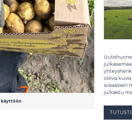
Uutishuonee
julkaisemaam
yhteyshenki
olevia kuvia
sosiaalisen 
julkaistu ma
n käyttöön
TUTUST