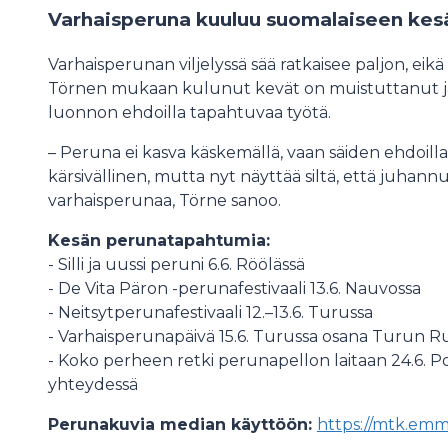
Varhaisperuna kuuluu suomalaiseen kes
Varhaisperunan viljelyssä sää ratkaisee paljon, eik
Törnen mukaan kulunut kevät on muistuttanut jälle
luonnon ehdoilla tapahtuvaa työtä.
– Peruna ei kasva käskemällä, vaan säiden ehdoill
kärsivällinen, mutta nyt näyttää siltä, että juhan
varhaisperunaa, Törne sanoo.
Kesän perunatapahtumia:
- Silli ja uussi peruni 6.6. Röölässä
- De Vita Päron -perunafestivaali 13.6. Nauvossa
- Neitsytperunafestivaali 12.–13.6. Turussa
- Varhaisperunapäivä 15.6. Turussa osana Turun R
- Koko perheen retki perunapellon laitaan 24.6. P
yhteydessä
Perunakuvia median käyttöön:
https://mtk.emmi