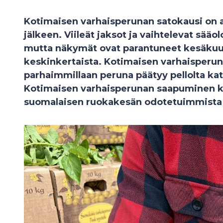
Kotimaisen varhaisperunan satokausi on 
jälkeen. Viileät jaksot ja vaihtelevat sääolo
mutta näkymät ovat parantuneet kesäkuu
keskinkertaista. Kotimaisen varhaisperuna
parhaimmillaan peruna päätyy pellolta kat
Kotimaisen varhaisperunan saapuminen ka
suomalaisen ruokakesän odotetuimmista 