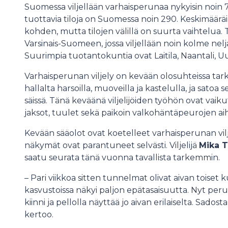
Suomessa viljellään varhaisperunaa nykyisin noin 
tuottavia tiloja on Suomessa noin 290. Keskimääräin
kohden, mutta tilojen välillä on suurta vaihtelua.
Varsinais-Suomeen, jossa viljellään noin kolme nel
Suurimpia tuotantokuntia ovat Laitila, Naantali, U
Varhaisperunan viljely on kevään olosuhteissa tark
hallalta harsoilla, muoveilla ja kastelulla, ja satoa s
säissä. Tänä keväänä viljelijöiden työhön ovat vai
jaksot, tuulet sekä paikoin valkohäntäpeurojen a
Kevään sääolot ovat koetelleet varhaisperunan vilje
näkymät ovat parantuneet selvästi. Viljelijä
Mika 
saatu seurata tänä vuonna tavallista tarkemmin.
– Pari viikkoa sitten tunnelmat olivat aivan toiset ku
kasvustoissa näkyi paljon epätasaisuutta. Nyt per
kiinni ja pellolla näyttää jo aivan erilaiselta. Sado
kertoo.