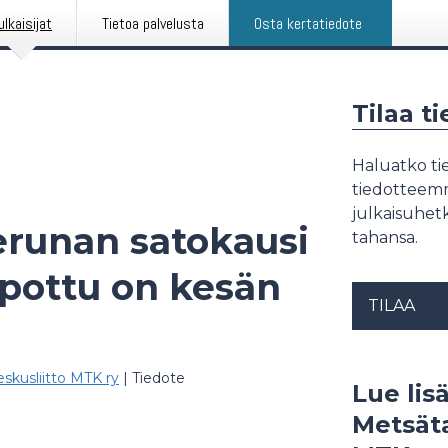
ulkaisijat
Tietoa palvelusta
Osta kertatiedote
Tilaa t
Haluatko tie
tiedotteemme
julkaisuhetk
erunan satokausi
tahansa.
 pottu on kesän
TILAA
skusliitto MTK ry
|
Tiedote
Lue lisä
Metsäta