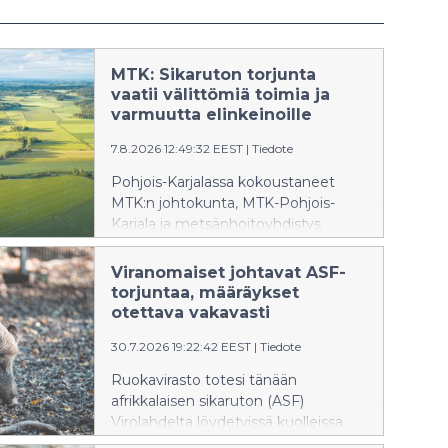
MTK: Sikaruton torjunta
vaatii välittömiä toimia ja
varmuutta elinkeinoille
7.8.2026 12:49:32 EEST
|
Tiedote
Pohjois-Karjalassa kokoustaneet
MTK:n johtokunta, MTK-Pohjois-
Karjala ja metsänhoitoyhdistys
Pohjois-Karjala vaativat
kannanotossaan nopeita
Viranomaiset johtavat ASF-
toimenpiteitä afrikkalaisen sikaruton
torjuntaa, määräykset
ennaltaehkäiseviin toimenpiteisiin.
otettava vakavasti
Havainnointikoulutus on
30.7.2026 19:22:42 EEST
|
Tiedote
laajennettava koskemaan koko
itärajan aluetta sekä tiedotettava
Ruokavirasto totesi tänään
metsästäjiä riskeistä kyyhkyn, sorsan
afrikkalaisen sikaruton (ASF)
ja karhun metsästyksen alkaessa.
Virolahdelta löydetyissä kuolleissa
luonnonvaraisissa villisianporsaissa.