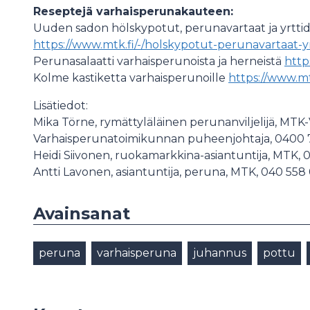
Reseptejä varhaisperunakauteen:
Uuden sadon hölskypotut, perunavartaat ja yrttid
https://www.mtk.fi/-/holskypotut-perunavartaat-yr
Perunasalaatti varhaisperunoista ja herneistä
http
Kolme kastiketta varhaisperunoille
https://www.mt
Lisätiedot:
Mika Törne, rymättyläläinen perunanviljelijä, MT
Varhaisperunatoimikunnan puheenjohtaja, 0400 
Heidi Siivonen, ruokamarkkina-asiantuntija, MTK,
Antti Lavonen, asiantuntija, peruna, MTK, 040 558
Avainsanat
peruna
varhaisperuna
juhannus
pottu