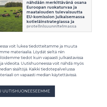
viljelijäjärjestöjä 2026 syksyllä
nähdään merkittävänä osana
alkavalle kaudelle.
Euroopan ruokaturvaa ja
maatalouden tulevaisuutta
EU-komission julkaisemassa
kotieläinstrategiassa ja
proteiinisuunnitelmassa
8.7.2026 13:07:13 EEST
|
Tiedote
Euroopan komissio julkaisi 7.
ssa voit lukea tiedotteitamme ja muuta
heinäkuuta EU:n
me materiaalia. Löydät sieltä niin
kotieläinstrategian ja
löidemme tiedot kuin vapaasti julkaistavissa
proteiinisuunnitelman, jotka
ovat jatkoa komission viime
 ja videoita. Uutishuoneessa voit nähdä myös
vuonna julkaisemalle maatalous- ja
median sisältöjä. Kaikki tiedotepalvelussa
elintarvikevisiolle. Kotieläinstrategian keskiössä
teriaali on vapaasti median käytettävissä.
on resilienssin, kilpailukyvyn ja
kestävyyden kehittäminen. Lisäksi
strategia
U UUTISHUONEESEEMME
tunnistaa eurooppalaisen kotieläintuotannon
ainutlaatuisuuden ja merkityksen
maaseutualueiden