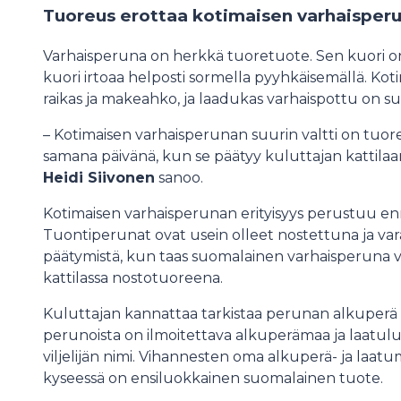
Tuoreus erottaa kotimaisen varhaisper
Varhaisperuna on herkkä tuoretuote. Sen kuori on 
kuori irtoaa helposti sormella pyyhkäisemällä. K
raikas ja makeahko, ja laadukas varhaispottu on
– Kotimaisen varhaisperunan suurin valtti on tuo
samana päivänä, kun se päätyy kuluttajan kattila
Heidi Siivonen
sanoo.
Kotimaisen varhaisperunan erityisyys perustuu e
Tuontiperunat ovat usein olleet nostettuna ja va
päätymistä, kun taas suomalainen varhaisperuna v
kattilassa nostotuoreena.
Kuluttajan kannattaa tarkistaa perunan alkuperä 
perunoista on ilmoitettava alkuperämaa ja laatuluok
viljelijän nimi. Vihannesten oma alkuperä- ja laat
kyseessä on ensiluokkainen suomalainen tuote.