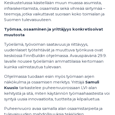
Keskusteluissa käsitellään muun muassa asumista,
infrarakentamista, osaamista sekä vihreää siirtymää –
teemoja, jotka vaikuttavat suoraan koko toimialan ja
Suomen tulevaisuuteen.
Työmaa, osaaminen ja yrittäjyys konkretisoivat
muutosta
Työelämä, työvoiman saatavuus ja riittävyys,
uudenlaiset työtehtävät ja muuttuva työnkuva ovat
keskiössä FinnBuildin ohjelmassa. Avauspäivänä 29.9.
lavalle nousee työelämän ammattilaisia kertomaan
kuinka valmistautua tulevaan.
Ohjelmassa tuodaan esiin myös työmaan arjen
näkökulma ja osaamisen merkitys. Yrittäjä
Samuli
Kuusio
tarkastelee puheenvuorossaan LVI-alan
kehitystä ja sitä, miten käytännön työmaahaasteista voi
syntyä uusia innovaatioita, tuotteita ja kilpailuetua.
Puheenvuoro avaa samalla alan osaamistarpeita ja
tulevaisuuden mahdollisuuksia tekijöiden