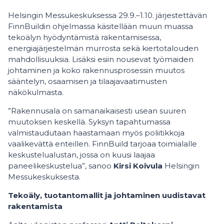
Helsingin Messukeskuksessa 29.9.–1.10. järjestettävän
FinnBuildin ohjelmassa käsitellään muun muassa
tekoälyn hyödyntämistä rakentamisessa,
energiajärjestelmän murrosta sekä kiertotalouden
mahdollisuuksia. Lisäksi esiin nousevat työmaiden
johtaminen ja koko rakennusprosessin muutos
sääntelyn, osaamisen ja tilaajavaatimusten
näkökulmasta.
”Rakennusala on samanaikaisesti usean suuren
muutoksen keskellä. Syksyn tapahtumassa
valmistaudutaan haastamaan myös poliitikkoja
vaalikevättä enteillen. FinnBuild tarjoaa toimialalle
keskustelualustan, jossa on kuusi laajaa
paneelikeskustelua”, sanoo
Kirsi Koivula
Helsingin
Messukeskuksesta.
Tekoäly, tuotantomallit ja johtaminen uudistavat
rakentamista