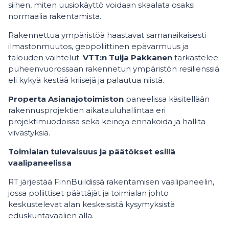
siihen, miten uusiokäyttö voidaan skaalata osaksi
normaalia rakentamista.
Rakennettua ympäristöä haastavat samanaikaisesti
ilmastonmuutos, geopoliittinen epävarmuus ja
talouden vaihtelut.
VTT:n Tuija Pakkanen
tarkastelee
puheenvuorossaan rakennetun ympäristön resilienssiä
eli kykyä kestää kriisejä ja palautua niistä.
Properta Asianajotoimiston
paneelissa käsitellään
rakennusprojektien aikatauluhallintaa eri
projektimuodoissa sekä keinoja ennakoida ja hallita
viivästyksiä.
Toimialan tulevaisuus ja päätökset esillä
vaalipaneelissa
RT järjestää FinnBuildissä rakentamisen vaalipaneelin,
jossa poliittiset päättäjät ja toimialan johto
keskustelevat alan keskeisistä kysymyksistä
eduskuntavaalien alla.