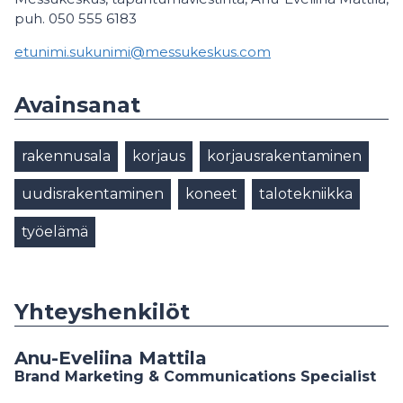
puh. 050 555 6183
etunimi.sukunimi@messukeskus.com
Avainsanat
rakennusala
korjaus
korjausrakentaminen
uudisrakentaminen
koneet
talotekniikka
työelämä
Yhteyshenkilöt
Anu-Eveliina Mattila
Brand Marketing & Communications Specialist