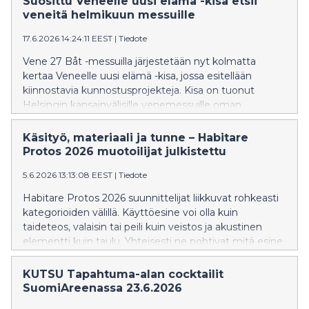
Suosittu Veneelle uusi elämä -kisa etsii
identiteeteistä ja kasvutarinoista. Kirjamessujen
veneitä helmikuun messuille
lukupiireissä lukija kohtaa kirjailijan ja pääsee
17.6.2026 14:24:11 EEST
|
Tiedote
keskustelemaan uutuuskirjoista. Lukupiirit ovat osa
Helsingin Kirjamessujen ohjelmaa, joka julkaistaan
Vene 27 Båt -messuilla järjestetään nyt kolmatta
kokonaisuudessaan 22.9.2026. Helsingin Kirjamessut
kertaa Veneelle uusi elämä -kisa, jossa esitellään
järjestetään torstaista sunnuntaihin 22. – 25.10.2026
kiinnostavia kunnostusprojekteja. Kisa on tuonut
Helsingin Messukeskuksessa.
Helsingin kansainvälisille venemessuille oman
kiinnostavan säväyksen ja kisaa on käyty molempina
kertoina hyvässä yhteisöllisessä hengessä. Uusien
Käsityö, materiaali ja tunne – Habitare
veneiden rinnalla kunnostetut veneet osoittaa, että
Protos 2026 muotoilijat julkistettu
veneilyn voi aloittaa myös kunnostamalla käytetystä
5.6.2026 13:13:08 EEST
|
Tiedote
veneestä itselleen sopivan. Valmiit tai lähes valmiit
veneet esitellään Venemestarin Telakalla
Habitare Protos 2026 suunnittelijat liikkuvat rohkeasti
venemessuilla 12. – 21.2.2027 Helsingin
kategorioiden välillä. Käyttöesine voi olla kuin
Messukeskuksessa ja ne kisaavat keskenään
taideteos, valaisin tai peili kuin veistos ja akustinen
palkinnoista.
elementti kuin taulu. Yhteisesti ne pohtivat mitä esine
voi kertoa materiaalinsa, muotonsa ja
valmistustapansa kautta.
KUTSU Tapahtuma-alan cocktailit
SuomiAreenassa 23.6.2026