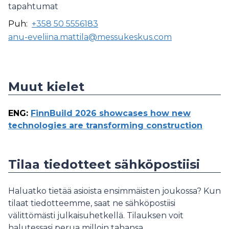
tapahtumat
Puh:
+358 50 5556183
anu-eveliina.mattila@messukeskus.com
Muut kielet
ENG
:
FinnBuild 2026 showcases how new
technologies are transforming construction
Tilaa tiedotteet sähköpostiisi
Haluatko tietää asioista ensimmäisten joukossa? Kun
tilaat tiedotteemme, saat ne sähköpostiisi
välittömästi julkaisuhetkellä. Tilauksen voit
halutessasi perua milloin tahansa.