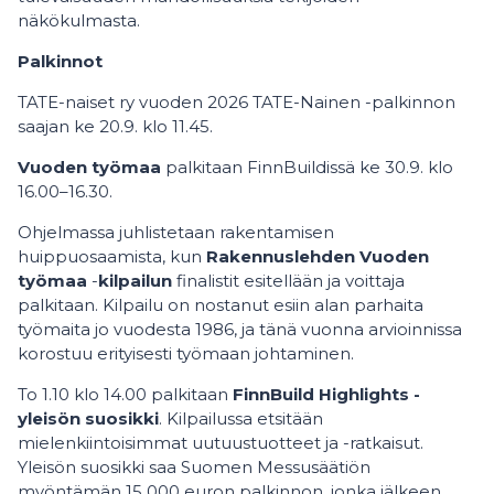
näkökulmasta.
Palkinnot
TATE-naiset ry vuoden 2026 TATE-Nainen -palkinnon
saajan ke 20.9. klo 11.45.
Vuoden työmaa
palkitaan FinnBuildissä ke 30.9. klo
16.00–16.30.
Ohjelmassa juhlistetaan rakentamisen
huippuosaamista, kun
Rakennuslehden Vuoden
työmaa
-
kilpailun
finalistit esitellään ja voittaja
palkitaan. Kilpailu on nostanut esiin alan parhaita
työmaita jo vuodesta 1986, ja tänä vuonna arvioinnissa
korostuu erityisesti työmaan johtaminen.
To 1.10 klo 14.00 palkitaan
FinnBuild Highlights -
yleisön suosikki
. Kilpailussa etsitään
mielenkiintoisimmat uutuustuotteet ja -ratkaisut.
Yleisön suosikki saa Suomen Messusäätiön
myöntämän 15 000 euron palkinnon, jonka jälkeen