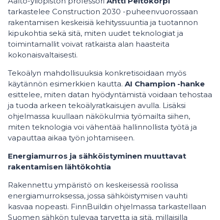
Aalto-yliopiston professori
Antti Peltokorpi
tarkastelee Construction 2030 -puheenvuorossaan
rakentamisen keskeisiä kehityssuuntia ja tuotannon
kipukohtia sekä sitä, miten uudet teknologiat ja
toimintamallit voivat ratkaista alan haasteita
kokonaisvaltaisesti.
Tekoälyn mahdollisuuksia konkretisoidaan myös
käytännön esimerkkien kautta.
AI Champion -hanke
esittelee, miten datan hyödyntämistä voidaan tehostaa
ja tuoda arkeen tekoälyratkaisujen avulla. Lisäksi
ohjelmassa kuullaan näkökulmia työmailta siihen,
miten teknologia voi vähentää hallinnollista työtä ja
vapauttaa aikaa työn johtamiseen.
Energiamurros ja sähköistyminen muuttavat
rakentamisen lähtökohtia
Rakennettu ympäristö on keskeisessä roolissa
energiamurroksessa, jossa sähköistymisen vauhti
kasvaa nopeasti. FinnBuildin ohjelmassa tarkastellaan
Suomen sähkön tulevaa tarvetta ja sitä, millaisilla