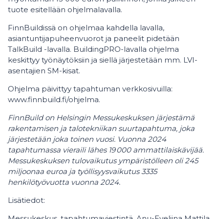
tuote esitellään ohjelmalavalla.
FinnBuildissä on ohjelmaa kahdella lavalla,
asiantuntijapuheenvuorot ja paneelit pidetään
TalkBuild -lavalla. BuildingPRO-lavalla ohjelma
keskittyy työnäytöksiin ja siellä järjestetään mm. LVI-
asentajien SM-kisat.
Ohjelma päivittyy tapahtuman verkkosivuilla:
www.finnbuild.fi/ohjelma.
FinnBuild on Helsingin Messukeskuksen järjestämä
rakentamisen ja talotekniikan suurtapahtuma, joka
järjestetään joka toinen vuosi. Vuonna 2024
tapahtumassa vieraili lähes 19
000 ammattilaisk
ä
vij
ää
.
Messukeskuksen tulovaikutus ympäristölleen oli 245
miljoonaa euroa ja työllisyysvaikutus 3335
henkilötyövuotta vuonna 2024.
Lisätiedot:
Messukeskus, tapahtumaviestintä, Anu-Eveliina Mattila,