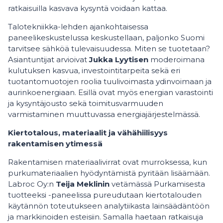
ratkaisuilla kasvava kysyntä voidaan kattaa.
Talotekniikka-lehden ajankohtaisessa
paneelikeskustelussa keskustellaan, paljonko Suomi
tarvitsee sähköä tulevaisuudessa. Miten se tuotetaan?
Asiantuntijat arvioivat
Jukka Lyytisen
moderoimana
kulutuksen kasvua, investointitarpeita sekä eri
tuotantomuotojen roolia tuulivoimasta ydinvoimaan ja
aurinkoenergiaan. Esillä ovat myös energian varastointi
ja kysyntäjousto sekä toimitusvarmuuden
varmistaminen muuttuvassa energiajärjestelmässä.
Kiertotalous, materiaalit ja vähähiilisyys
rakentamisen ytimessä
Rakentamisen materiaalivirrat ovat murroksessa, kun
purkumateriaalien hyödyntämistä pyritään lisäämään.
Labroc Oy:n
Teija Meklinin
vetämässä Purkamisesta
tuotteeksi -paneelissa pureudutaan kiertotalouden
käytännön toteutukseen analytiikasta lainsäädäntöön
ja markkinoiden esteisiin. Samalla haetaan ratkaisuja