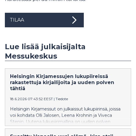
TILAA
Lue lisää julkaisijalta
Messukeskus
Helsingin Kirjamessujen lukupiireissä
rakastettuja kirjailijoita ja uuden polven
tähtiä
18.6.2026 07:43:52 EEST
|
Tiedote
Helsingin Kirjamessut on julkaissut lukupiirinsä, joissa
voi kohdata Olli Jalosen, Leena Krohnin ja Viveca
Stenin. Uutena lukupiirimallina on uuden polven
kirjailijoiden Iida Aikion, Markku Haussilan ja Ivan
Manirahon yhteinen lukupiiri, jossa keskustellaan