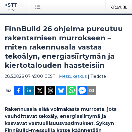
KIRJAUDU
FinnBuild 26 ohjelma pureutuu
rakentamisen murrokseen –
miten rakennusala vastaa
tekoälyn, energiasiirtymän ja
kiertotalouden haasteisiin
28.5.2026 07:45:00 EEST
|
Messukeskus
|
Tiedote
Jaa
Rakennusala elää voimakasta murrosta, jota
vauhdittavat tekoäly, energiasiirtymä ja
kasvavat vastuullisuusvaatimukset. Syksyn
FinnBuild-messuilla katse käännetään