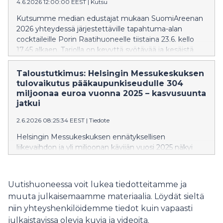
4.6.2026 12:00:00 EEST
|
Kutsu
Kutsumme median edustajat mukaan SuomiAreenan
2026 yhteydessä järjestettäville tapahtuma-alan
cocktaileille Porin Raatihuoneelle tiistaina 23.6. kello
17.45 alkaen. Tarjolla on kevyttä syötävää ja kesäistä
juotavaa sekä taatusti mielenkiintoisia ja mukavia
kohtaamisia.
Taloustutkimus: Helsingin Messukeskuksen
tulovaikutus pääkaupunkiseudulle 304
miljoonaa euroa vuonna 2025 – kasvusuunta
jatkui
2.6.2026 08:25:34 EEST
|
Tiedote
Helsingin Messukeskuksen ennätyksellisen
liikevaihdon ja yli miljoonan kävijän vuosi 2025 näkyi
myös tulo- ja työllisyysvaikutuksen kasvuna.
Taloustutkimuksen tekemän tutkimuksen mukaan
Messukeskuksen talousvaikutus pääkaupunkiseudulle
Uutishuoneessa voit lukea tiedotteitamme ja
nousi 304 miljoonaan euroon ja työllisyysvaikutus 4140
muuta julkaisemaamme materiaalia. Löydät sieltä
henkilötyövuoteen.
niin yhteyshenkilöidemme tiedot kuin vapaasti
julkaistavissa olevia kuvia ja videoita.