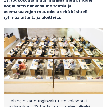
27. toukokuuta muun muassa metrosiltojen
korjausten hankesuunnitelmia ja
asemakaavojen muutoksia sekä käsitteli
ryhmäaloitteita ja aloitteita.
Helsingin kaupunginvaltuusto kokoontui
keskiviikkona 27. toukokuuta.
Sakari Röyskö