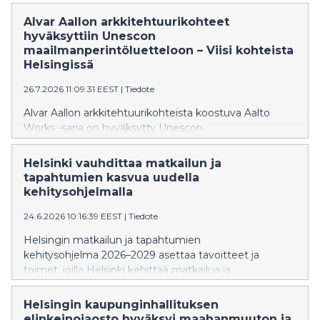
Alvar Aallon arkkitehtuurikohteet
hyväksyttiin Unescon
maailmanperintöluetteloon – Viisi kohteista
Helsingissä
26.7.2026 11:09:31 EEST
|
Tiedote
Alvar Aallon arkkitehtuurikohteista koostuva Aalto
Works -sarja on hyväksytty Unescon
maailmanperintöluetteloon. Yhteensä 13 kohteesta
viisi sijaitsee Helsingissä. Finlandia-talon, Alvar Aallon
Helsinki vauhdittaa matkailun ja
kotitalon ja ateljeen, Kulttuuritalon sekä
tapahtumien kasvua uudella
Kansaneläkelaitoksen päätoimitalon
kehitysohjelmalla
maailmanperintöstatus vahvistaa Helsingin mainetta
24.6.2026 10:16:39 EEST
|
Tiedote
kiinnostavana muotoilu- ja arkkitehtuurikaupunkina.
Helsingin matkailun ja tapahtumien
kehitysohjelma 2026–2029 asettaa tavoitteet ja
toimet, joilla Helsinki kehittää matkailua ja
tapahtumallisuutta seuraavat vuodet. Tavoitteena on
vauhdittaa matkailun ja tapahtumien ympärivuotista
Helsingin kaupunginhallituksen
kasvua, kasvattaa Helsingin kansainvälistä
elinkeinojaosto hyväksyi maahanmuuton ja