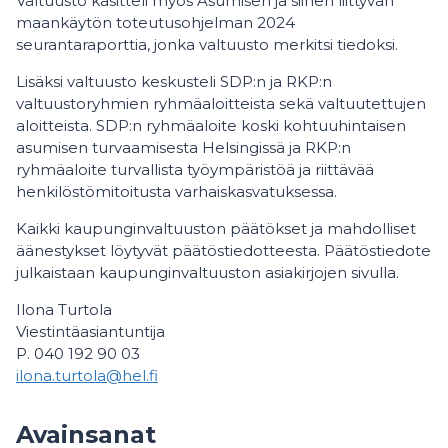
Valtuusto käsitteli myös Asumisen ja siihen liittyvän
maankäytön toteutusohjelman 2024
seurantaraporttia, jonka valtuusto merkitsi tiedoksi.
Lisäksi valtuusto keskusteli SDP:n ja RKP:n
valtuustoryhmien ryhmäaloitteista sekä valtuutettujen
aloitteista. SDP:n ryhmäaloite koski kohtuuhintaisen
asumisen turvaamisesta Helsingissä ja RKP:n
ryhmäaloite turvallista työympäristöä ja riittävää
henkilöstömitoitusta varhaiskasvatuksessa.
Kaikki kaupunginvaltuuston päätökset ja mahdolliset
äänestykset löytyvät päätöstiedotteesta. Päätöstiedote
julkaistaan kaupunginvaltuuston asiakirjojen sivulla.
Ilona Turtola
Viestintäasiantuntija
P. 040 192 90 03
ilona.turtola@hel.fi
Avainsanat