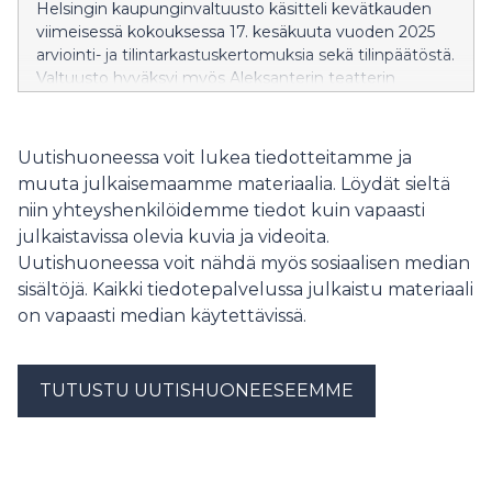
Helsingin kaupunginvaltuusto käsitteli kevätkauden
viimeisessä kokouksessa 17. kesäkuuta vuoden 2025
arviointi- ja tilintarkastuskertomuksia sekä tilinpäätöstä.
Valtuusto hyväksyi myös Aleksanterin teatterin
asemakaavan muutoksen.
Uutishuoneessa voit lukea tiedotteitamme ja
muuta julkaisemaamme materiaalia. Löydät sieltä
niin yhteyshenkilöidemme tiedot kuin vapaasti
julkaistavissa olevia kuvia ja videoita.
Uutishuoneessa voit nähdä myös sosiaalisen median
sisältöjä. Kaikki tiedotepalvelussa julkaistu materiaali
on vapaasti median käytettävissä.
TUTUSTU UUTISHUONEESEEMME