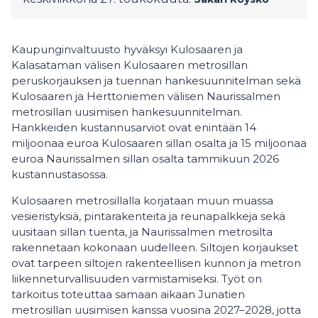
Kaupunginvaltuusto hyväksyi Kulosaaren ja
Kalasataman välisen Kulosaaren metrosillan
peruskorjauksen ja tuennan hankesuunnitelman sekä
Kulosaaren ja Herttoniemen välisen Naurissalmen
metrosillan uusimisen hankesuunnitelman.
Hankkeiden kustannusarviot ovat enintään 14
miljoonaa euroa Kulosaaren sillan osalta ja 15 miljoonaa
euroa Naurissalmen sillan osalta tammikuun 2026
kustannustasossa.
Kulosaaren metrosillalla korjataan muun muassa
vesieristyksiä, pintarakenteita ja reunapalkkeja sekä
uusitaan sillan tuenta, ja Naurissalmen metrosilta
rakennetaan kokonaan uudelleen. Siltojen korjaukset
ovat tarpeen siltojen rakenteellisen kunnon ja metron
liikenneturvallisuuden varmistamiseksi. Työt on
tarkoitus toteuttaa samaan aikaan Junatien
metrosillan uusimisen kanssa vuosina 2027–2028, jotta