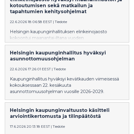
houkuttelevuutta onnellisuuden teemoilla sekä
kotoutumisen sekä matkailun ja
varmistaa, että kaupunki on kasvua tukeva
tapahtumien kehitysohjelmat
yhteistyökumppani.
22.6.2026 18:06:58 EEST
|
Tiedote
Helsingin kaupunginhallituksen elinkeinojaosto
kokoontui maanantai-iltana vuoden
2026 viidenteen kokoukseensa. Kokouksessa
elinkeinojaosto käsitteli maahanmuuton ja
Helsingin kaupunginhallitus hyväksyi
kotoutumisen kehitysohjelmaa ja matkailun ja
asunnottomuusohjelman
tapahtumien kehitysohjelmaa.
22.6.2026 17:26:01 EEST
|
Tiedote
Kaupunginhallitus hyväksyi kevätkauden viimeisessä
kokouksessaan 22. kesäkuuta
asunnottomuusohjelman vuosille 2026–2029.
Helsingin kaupunginvaltuusto käsitteli
arviointikertomusta ja tilinpäätöstä
17.6.2026 20:13:18 EEST
|
Tiedote