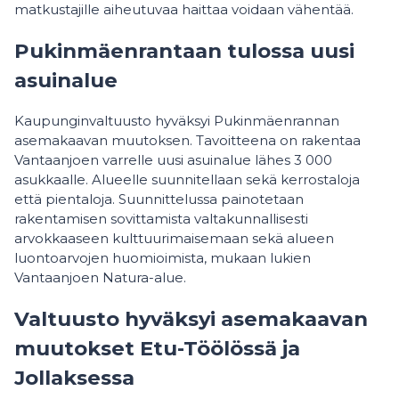
matkustajille aiheutuvaa haittaa voidaan vähentää.
Pukinmäenrantaan tulossa uusi
asuinalue
Kaupunginvaltuusto hyväksyi Pukinmäenrannan
asemakaavan muutoksen. Tavoitteena on rakentaa
Vantaanjoen varrelle uusi asuinalue lähes 3 000
asukkaalle. Alueelle suunnitellaan sekä kerrostaloja
että pientaloja. Suunnittelussa painotetaan
rakentamisen sovittamista valtakunnallisesti
arvokkaaseen kulttuurimaisemaan sekä alueen
luontoarvojen huomioimista, mukaan lukien
Vantaanjoen Natura-alue.
Valtuusto hyväksyi asemakaavan
muutokset Etu-Töölössä ja
Jollaksessa