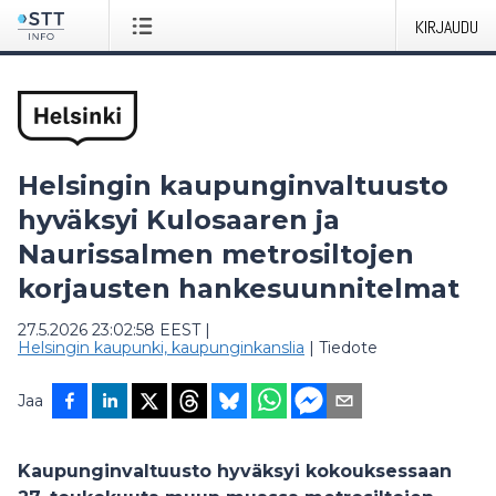
KIRJAUDU
Helsingin kaupunginvaltuusto
hyväksyi Kulosaaren ja
Naurissalmen metrosiltojen
korjausten hankesuunnitelmat
27.5.2026 23:02:58 EEST
|
Helsingin kaupunki, kaupunginkanslia
|
Tiedote
Jaa
Kaupunginvaltuusto hyväksyi kokouksessaan