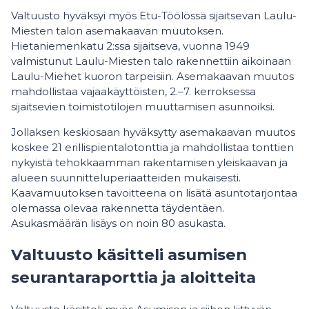
Valtuusto hyväksyi myös Etu-Töölössä sijaitsevan Laulu-
Miesten talon asemakaavan muutoksen.
Hietaniemenkatu 2:ssa sijaitseva, vuonna 1949
valmistunut Laulu-Miesten talo rakennettiin aikoinaan
Laulu-Miehet kuoron tarpeisiin. Asemakaavan muutos
mahdollistaa vajaakäyttöisten, 2.–7. kerroksessa
sijaitsevien toimistotilojen muuttamisen asunnoiksi.
Jollaksen keskiosaan hyväksytty asemakaavan muutos
koskee 21 erillispientalotonttia ja mahdollistaa tonttien
nykyistä tehokkaamman rakentamisen yleiskaavan ja
alueen suunnitteluperiaatteiden mukaisesti.
Kaavamuutoksen tavoitteena on lisätä asuntotarjontaa
olemassa olevaa rakennetta täydentäen.
Asukasmäärän lisäys on noin 80 asukasta.
Valtuusto käsitteli asumisen
seurantaraporttia ja aloitteita