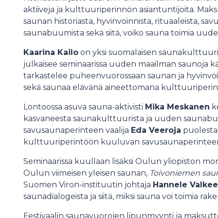
aktiiveja ja kulttuuriperinnön asiantuntijoita. M
saunan historiasta, hyvinvoinnista, rituaaleista, sa
saunabuumista sekä siitä, voiko sauna toimia uude
Kaarina Kailo
on yksi suomalaisen saunakulttuurin
julkaisee seminaarissa uuden maailman saunoja käs
tarkastelee puheenvuorossaan saunan ja hyvinvoin
sekä saunaa elävänä aineettomana kulttuuriperin
Lontoossa asuva sauna-aktivisti
Mika Meskanen
ke
kasvaneesta saunakulttuurista ja uuden saunabuu
savusaunaperinteen vaalija
Eda Veeroja
puolesta
kulttuuriperintöön kuuluvan savusaunaperinteen 
Seminaarissa kuullaan lisäksi Oulun yliopiston moni
Oulun viimeisen yleisen saunan,
Toivoniemen sau
Suomen Viron-instituutin johtaja
Hannele Valke
saunadialogeista ja siitä, miksi sauna voi toimia r
Festivaalin saunavuorojen lipunmyynti ja maksut