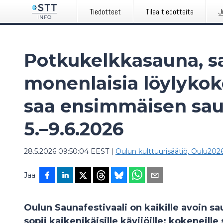
Tiedotteet
Tilaa tiedotteita
J
Potkukelkkasauna, sa
monenlaisia löylyko
saa ensimmäisen sau
5.–9.6.2026
28.5.2026 09:50:04 EEST
|
Oulun kulttuurisäätiö, Oulu202
Jaa
Oulun Saunafestivaali on kaikille avoin s
sopii kaikenikäisille kävijöille; kokeneille 