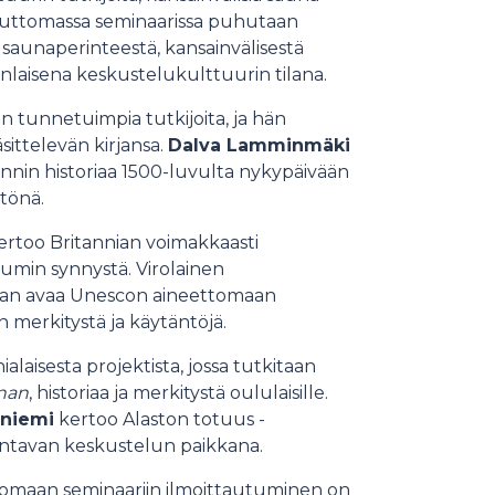
aksuttomassa seminaarissa puhutaan
vusaunaperinteestä, kansainvälisestä
nlaisena keskustelukulttuurin tilana.
 tunnetuimpia tutkijoita, ja hän
ittelevän kirjansa.
Dalva Lamminmäki
nin historiaa 1500-luvulta nykypäivään
tönä.
rtoo Britannian voimakkaasti
min synnystä. Virolainen
an avaa Unescon aineettomaan
merkitystä ja käytäntöjä.
alaisesta projektista, jossa tutkitaan
nan
, historiaa ja merkitystä oululaisille.
eniemi
kertoo Alaston totuus -
akentavan keskustelun paikkana.
tomaan seminaariin ilmoittautuminen on