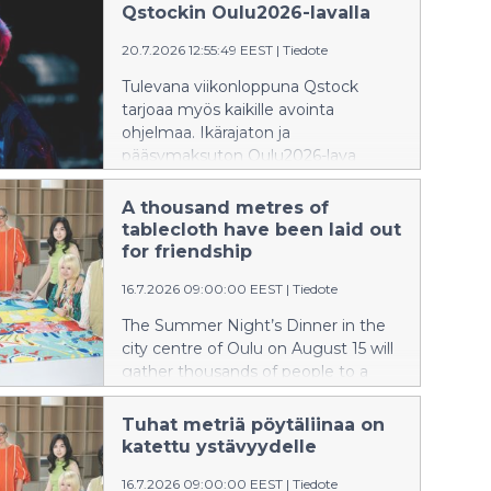
2.8.
Qstockin Oulu2026-lavalla
20.7.2026 12:55:49 EEST
|
Tiedote
Tulevana viikonloppuna Qstock
tarjoaa myös kaikille avointa
ohjelmaa. Ikärajaton ja
pääsymaksuton Oulu2026-lava
sijaitsee Linnansaaressa ennen
festivaalialueen portteja, joten
A thousand metres of
ohjelmasta pääsee nauttimaan
tablecloth have been laid out
myös ilman festarilippua. Qstock
for friendship
onkin myyty loppuun ennakkoon jo
16.7.2026 09:00:00 EEST
|
Tiedote
kolmannentoista kerran peräkkäin.
Oulu2026-lavan yhteydessä on
The Summer Night’s Dinner in the
anniskelualue (K-18), wc:t ja
city centre of Oulu on August 15 will
ruokapalveluita.
gather thousands of people to a
shared table to enjoy local delicacies
and each other’s company. Proto –
Tuhat metriä pöytäliinaa on
Designers' Association of Northern
katettu ystävyydelle
Finland aspired to create a
16.7.2026 09:00:00 EEST
|
Tiedote
kilometer-long tablecloth as unique