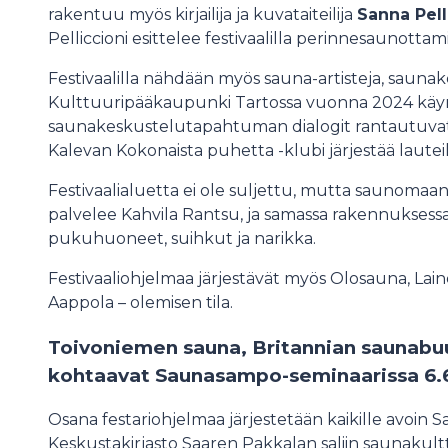
rakentuu myös kirjailija ja kuvataiteilija
Sanna Pell
Pelliccioni esittelee festivaalilla perinnesaunottam
Festivaalilla nähdään myös sauna-artisteja, saun
Kulttuuripääkaupunki Tartossa vuonna 2024 käyn
saunakeskustelutapahtuman dialogit rantautuvat
Kalevan Kokonaista puhetta -klubi järjestää lautei
Festivaalialuetta ei ole suljettu, mutta saunomaa
palvelee Kahvila Rantsu, ja samassa rakennukses
pukuhuoneet, suihkut ja narikka.
Festivaaliohjelmaa järjestävät myös Olosauna, Lai
Aappola – olemisen tila.
Toivoniemen sauna, Britannian saunabu
kohtaavat Saunasampo-seminaarissa 6.
Osana festariohjelmaa järjestetään kaikille avoin
Keskustakirjasto Saaren Pakkalan saliin saunakulttu