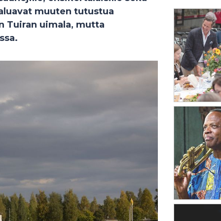
 haluavat muuten tutustua
n Tuiran uimala, mutta
ssa.