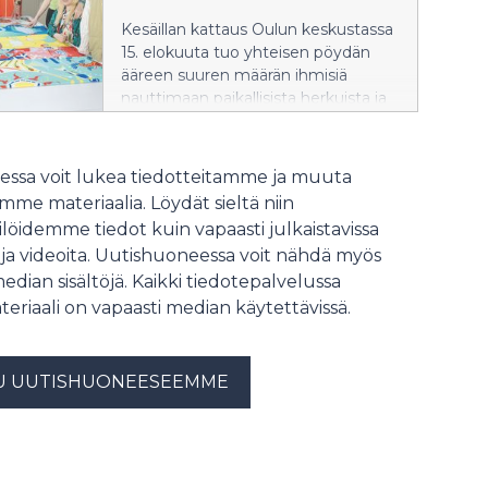
as the event itself.
Kesäillan kattaus Oulun keskustassa
15. elokuuta tuo yhteisen pöydän
ääreen suuren määrän ihmisiä
nauttimaan paikallisista herkuista ja
toistensa seurasta. Proto – Pohjois-
Suomen muotoilijat halusi
suunnitella kilometrin matkalle yhtä
ssa voit lukea tiedotteitamme ja muuta
ainutlaatuisen pöytäliinan kuin koko
me materiaalia. Löydät sieltä niin
tapahtuma on.
löidemme tiedot kuin vapaasti julkaistavissa
 ja videoita. Uutishuoneessa voit nähdä myös
median sisältöjä. Kaikki tiedotepalvelussa
teriaali on vapaasti median käytettävissä.
U UUTISHUONEESEEMME