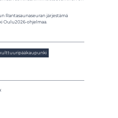
un Rantasaunaseuran järjestämä
ki Oulu2026-ohjelmaa.
kulttuuripääkaupunki
: