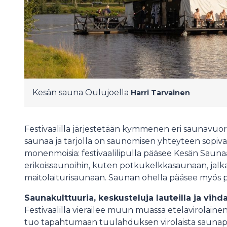
Kesän sauna Oulujoella
Harri Tarvainen
Festivaalilla järjestetään kymmenen eri saunavuoro
saunaa ja tarjolla on saunomisen yhteyteen sopiva
monenmoisia: festivaalilipulla pääsee Kesän Sauna
erikoissaunoihin, kuten potkukelkkasaunaan, jal
maitolaiturisaunaan. Saunan ohella pääsee myö
Saunakulttuuria, keskusteluja lauteilla ja vih
Festivaalilla vierailee muun muassa etelävirolain
tuo tapahtumaan tuulahduksen virolaista saunape