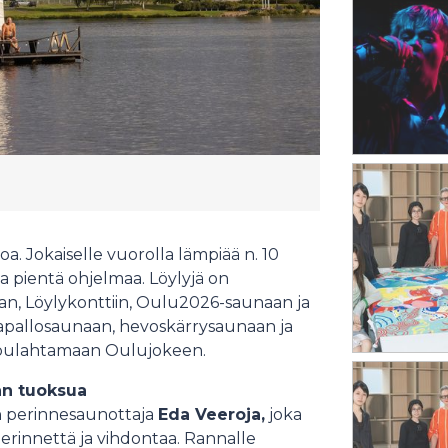
a. Jokaiselle vuorolla lämpiää n. 10
a pientä ohjelmaa. Löylyjä on
an, Löylykonttiin, Oulu2026-saunaan ja
kapallosaunaan, hevoskärrysaunaan ja
s pulahtamaan Oulujokeen.
dan tuoksua
en perinnesaunottaja
Eda Veeroja,
joka
rinnettä ja vihdontaa. Rannalle