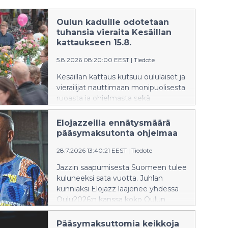
Oulun kaduille odotetaan
tuhansia vieraita Kesäillan
kattaukseen 15.8.
5.8.2026 08:20:00 EEST
|
Tiedote
Kesäillan kattaus kutsuu oululaiset ja
vierailijat nauttimaan monipuolisesta
ruoasta ja ohjelmasta sekä
yhdessäolosta kauniiden pöytien
ääreen lauantaina 15. elokuuta.
Elojazzeilla ennätysmäärä
Tapahtuma on kaikille avoin,
pääsymaksutonta ohjelmaa
pääsymaksuton ja ikärajaton.
28.7.2026 13:40:21 EEST
|
Tiedote
Tapahtuma tuo muutoksia
liikennejärjestelyihin Oulun
Jazzin saapumisesta Suomeen tulee
keskustassa.
kuluneeksi sata vuotta. Juhlan
kunniaksi Elojazz laajenee yhdessä
Oulu2026:n kanssa koko Oulun
keskustan kattavaksi nelipäiväiseksi
Elojazz Villageksi eli jazzkyläksi 30.7.–
Pääsymaksuttomia keikkoja