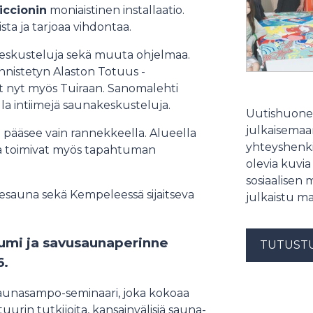
iccionin
moniaistinen installaatio.
ista ja tarjoaa vihdontaa.
akeskusteluja sekä muuta ohjelmaa.
nistetyn Alaston Totuus -
 nyt myös Tuiraan. Sanomalehti
lla intiimejä saunakeskusteluja.
Uutishuonee
julkaisemaam
n pääsee vain rannekkeella. Alueella
yhteyshenki
sa toimivat myös tapahtuman
olevia kuvia
sosiaalisen 
nesauna sekä Kempeleessä sijaitseva
julkaistu ma
umi ja savusaunaperinne
TUTUST
6.
 Saunasampo-seminaari, joka kokoaa
urin tutkijoita, kansainvälisiä sauna-