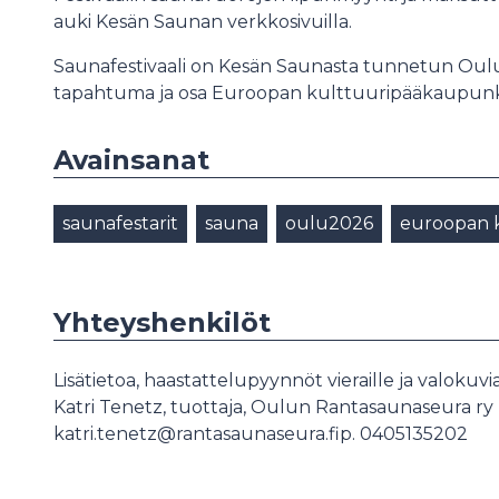
auki Kesän Saunan verkkosivuilla.
Saunafestivaali on Kesän Saunasta tunnetun Oul
tapahtuma ja osa Euroopan kulttuuripääkaupun
Avainsanat
saunafestarit
sauna
oulu2026
euroopan 
Yhteyshenkilöt
Lisätietoa, haastattelupyynnöt vieraille ja valokuvia
Katri Tenetz, tuottaja, Oulun Rantasaunaseura ry
katri.tenetz@rantasaunaseura.fip. 0405135202