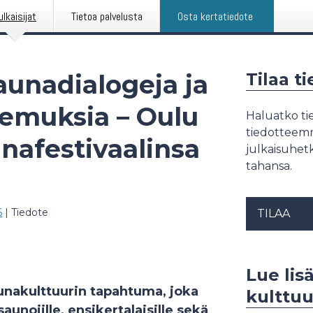
ulkaisijat
Tietoa palvelusta
Osta kertatiedote
unadialogeja ja
Tilaa t
kemuksia – Oulu
Haluatko tie
tiedotteemme
nafestivaalinsa
julkaisuhetk
tahansa.
6
|
Tiedote
TILAA
Lue lis
aunakulttuurin tapahtuma, joka
kulttuu
saunojille, ensikertalaisille sekä