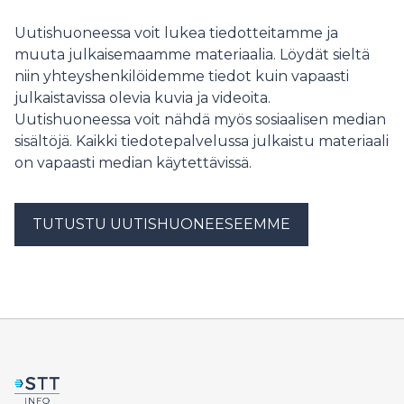
sivuuttamisesta ja bensan heittämisestä
ympäristökriisien liekkeihin.
Uutishuoneessa voit lukea tiedotteitamme ja
muuta julkaisemaamme materiaalia. Löydät sieltä
niin yhteyshenkilöidemme tiedot kuin vapaasti
julkaistavissa olevia kuvia ja videoita.
Uutishuoneessa voit nähdä myös sosiaalisen median
sisältöjä. Kaikki tiedotepalvelussa julkaistu materiaali
on vapaasti median käytettävissä.
TUTUSTU UUTISHUONEESEEMME