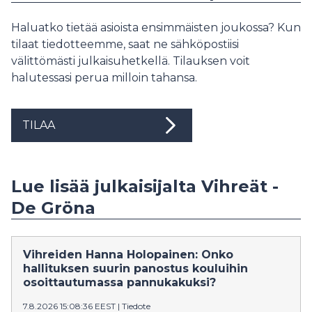
Haluatko tietää asioista ensimmäisten joukossa? Kun
tilaat tiedotteemme, saat ne sähköpostiisi
välittömästi julkaisuhetkellä. Tilauksen voit
halutessasi perua milloin tahansa.
TILAA
Lue lisää julkaisijalta Vihreät -
De Gröna
Vihreiden Hanna Holopainen: Onko
hallituksen suurin panostus kouluihin
osoittautumassa pannukakuksi?
7.8.2026 15:08:36 EEST
|
Tiedote