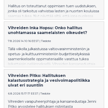
Hallitus on toteuttanut oppimisen tuen uudistuksen,
jonka oli tarkoitus vahvistaa lasten ja nuorten kouluissa
saamaa tukea. Nyt näyttää siltä, että jopa puolessa
kunnista on vaikeuksia tarjota lasten ja nuorten
tarpeiden mukaista tukea ja osassa kuntia jopa
Vihreiden Inka Hopsu: Onko hallitus
lakkautetaan erityisluokkia. Vihreiden kansanedustaja
unohtamassa saamelaisten oikeudet?
Hanna Holopainen vaatii, että hallitus ryhtyy korjaaviin
7.8.2026 14:10:16 EEST
|
Tiedote
toimenpiteisiin.
Tällä viikolla julkaistuissa valtiovarainministeriön ja
opetus- ja kulttuuriministeriön budjettiesityksissä
saamenkieliselle oppimateriaalille varattua tukea
leikattaisiin neljänneksellä. Vihreiden kansanedustaja
Inka Hopsu vaatii hallitusta kunnioittamaan ja
vahvistamaan saamelaisten oikeuksia ja perumaan
Vihreiden Pitko: Hallituksen
leikkauksen syksyn budjettiriihessä.
kalastusstrategia ja vesivoimapolitiikka
uivat eri suuntiin
6.8.2026 15:17:17 EEST
|
Tiedote
Vihreiden varapuheenjohtaja ja kansanedustaja Jenni
Pitko arvostelee hallituksen ristiriitaista