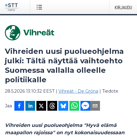
KIRJAUDU
Vihreiden uusi puolueohjelma
julki: Tältä näyttää vaihtoehto
Suomessa vallalla olleelle
politiikalle
28.5.2026 13:10:32 EEST
|
Vihreät - De Gröna
|
Tiedote
Jaa
Vihreiden uusi puolueohjelma "Hyvä elämä
maapallon rajoissa" on nyt kokonaisuudessaan