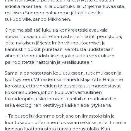
aidoilla rakenteellisilla uudistuksilla. Ohjelma kuvaa sitä,
millaisen Suomen haluamme jättää tuleville
sukupolville, sanoo Mikkonen.
Ohjelma sisältää lukuisia konkreettisia avauksia:
Sosiaaliturvaa uudistetaan asteittain kohti perustuloa,
jotta nykyisen järjestelmän väliinputoamiset ja
kannustinloukut puretaan. Verotusta uudistetaan
vihreällä verouudistuksella, joka siirtää verotuksen
painopistettä haittoihin ja varallisuuteen.
Samalla panostetaan koulutukseen, tutkimukseen ja
työllisyyteen. Vihreiden kansanedustaja Atte Harjanne
korostaa, että vihreiden talousratkaisut muodostavat
kokonaisuuden, johon kuuluvat vastuullinen
taloudenpito, usko ihmisiin ja reiluihin markkinoihin
sekä ekologinen kestävyys kaiken edellytyksenä.
– Talouspolitiikkamme pohjana on ilmastokriisin ja
luontokadon ottaminen tosissaan sekä se, että ihmisille
luodaan luottamusta ja turvaa perustulolla. Kun