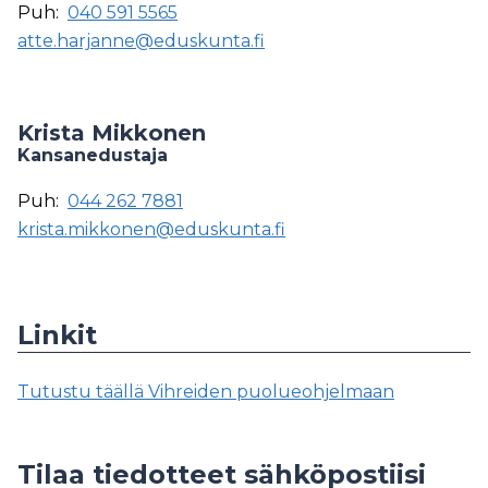
Puh:
040 591 5565
atte.harjanne@eduskunta.fi
Krista Mikkonen
Kansanedustaja
Puh:
044 262 7881
krista.mikkonen@eduskunta.fi
Linkit
Tutustu täällä Vihreiden puolueohjelmaan
Tilaa tiedotteet sähköpostiisi