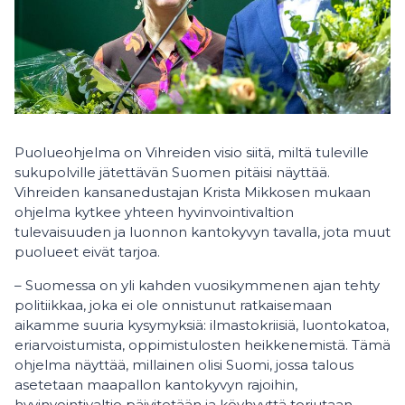
Puolueohjelma on Vihreiden visio siitä, miltä tuleville
sukupolville jätettävän Suomen pitäisi näyttää.
Vihreiden kansanedustajan Krista Mikkosen mukaan
ohjelma kytkee yhteen hyvinvointivaltion
tulevaisuuden ja luonnon kantokyvyn tavalla, jota muut
puolueet eivät tarjoa.
– Suomessa on yli kahden vuosikymmenen ajan tehty
politiikkaa, joka ei ole onnistunut ratkaisemaan
aikamme suuria kysymyksiä: ilmastokriisiä, luontokatoa,
eriarvoistumista, oppimistulosten heikkenemistä. Tämä
ohjelma näyttää, millainen olisi Suomi, jossa talous
asetetaan maapallon kantokyvyn rajoihin,
hyvinvointivaltio päivitetään ja köyhyyttä torjutaan