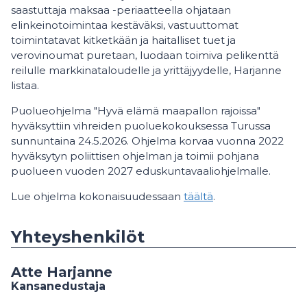
saastuttaja maksaa -periaatteella ohjataan
elinkeinotoimintaa kestäväksi, vastuuttomat
toimintatavat kitketkään ja haitalliset tuet ja
verovinoumat puretaan, luodaan toimiva pelikenttä
reilulle markkinataloudelle ja yrittäjyydelle, Harjanne
listaa.
Puolueohjelma "Hyvä elämä maapallon rajoissa"
hyväksyttiin vihreiden puoluekokouksessa Turussa
sunnuntaina 24.5.2026. Ohjelma korvaa vuonna 2022
hyväksytyn poliittisen ohjelman ja toimii pohjana
puolueen vuoden 2027 eduskuntavaaliohjelmalle.
Lue ohjelma kokonaisuudessaan
täältä
.
Yhteyshenkilöt
Atte Harjanne
Kansanedustaja