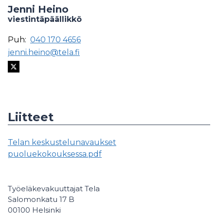
Jenni Heino
viestintäpäällikkö
Puh:
040 170 4656
jenni.heino@tela.fi
Liitteet
Telan keskustelunavaukset
puoluekokouksessa.pdf
Työeläkevakuuttajat Tela
Salomonkatu 17 B
00100 Helsinki