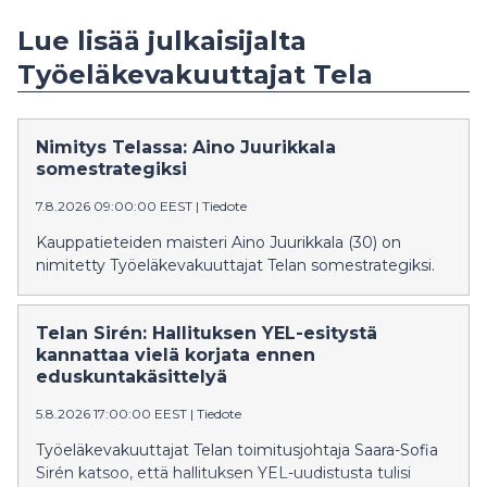
Lue lisää julkaisijalta
Työeläkevakuuttajat Tela
Nimitys Telassa: Aino Juurikkala
somestrategiksi
7.8.2026 09:00:00 EEST
|
Tiedote
Kauppatieteiden maisteri Aino Juurikkala (30) on
nimitetty Työeläkevakuuttajat Telan somestrategiksi.
Telan Sirén: Hallituksen YEL-esitystä
kannattaa vielä korjata ennen
eduskuntakäsittelyä
5.8.2026 17:00:00 EEST
|
Tiedote
Työeläkevakuuttajat Telan toimitusjohtaja Saara-Sofia
Sirén katsoo, että hallituksen YEL-uudistusta tulisi