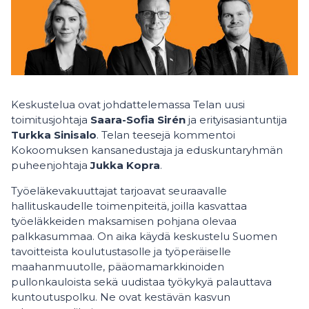
Keskustelua ovat johdattelemassa Telan uusi
toimitusjohtaja
Saara-Sofia Sirén
ja erityisasiantuntija
Turkka Sinisalo
. Telan teesejä kommentoi
Kokoomuksen kansanedustaja ja eduskuntaryhmän
puheenjohtaja
Jukka Kopra
.
Työeläkevakuuttajat tarjoavat seuraavalle
hallituskaudelle toimenpiteitä, joilla kasvattaa
työeläkkeiden maksamisen pohjana olevaa
palkkasummaa. On aika käydä keskustelu Suomen
tavoitteista koulutustasolle ja työperäiselle
maahanmuutolle, pääomamarkkinoiden
pullonkauloista sekä uudistaa työkykyä palauttava
kuntoutuspolku. Ne ovat kestävän kasvun