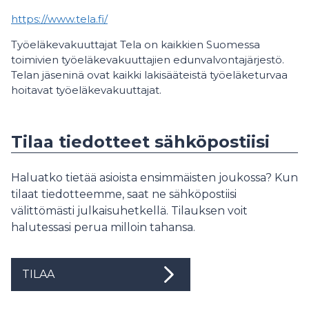
https://www.tela.fi/
Työeläkevakuuttajat Tela on kaikkien Suomessa
toimivien työeläkevakuuttajien edunvalvontajärjestö.
Telan jäseninä ovat kaikki lakisääteistä työeläketurvaa
hoitavat työeläkevakuuttajat.
Tilaa tiedotteet sähköpostiisi
Haluatko tietää asioista ensimmäisten joukossa? Kun
tilaat tiedotteemme, saat ne sähköpostiisi
välittömästi julkaisuhetkellä. Tilauksen voit
halutessasi perua milloin tahansa.
TILAA