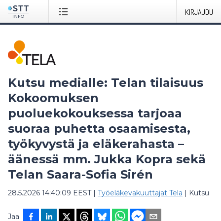
KIRJAUDU
Kutsu medialle: Telan tilaisuus
Kokoomuksen
puoluekokouksessa tarjoaa
suoraa puhetta osaamisesta,
työkyvystä ja eläkerahasta –
äänessä mm. Jukka Kopra sekä
Telan Saara-Sofia Sirén
28.5.2026 14:40:09 EEST
|
Työeläkevakuuttajat Tela
|
Kutsu
Jaa