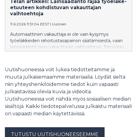
Telan artikkeli: Lainsäädäntö rajaa työeläke-
kuitenkaan pidä hätiköidä, korostaa Telan
etuuteen kohdistuvan vakauttajan
toimitusjohtaja Saara-Sofia Sirén.
vaihtoehtoja
11.6.2026 11:51:04 EEST
|
Uutinen
Automaattinen vakauttaja ei ole vain kysymys
työeläkkeiden rahoitustasapainon säätämisestä, vaan
lainsäädäntö rajaa vakauttajan vaihtoehtoja. Tämä käy
ilmi tänään Kansantaloudellisessa aikakauskirjassa
ilmestyneessä Telan artikkelissa.
Uutishuoneessa voit lukea tiedotteitamme ja
muuta julkaisemaamme materiaalia. Löydät sieltä
niin yhteyshenkilöidemme tiedot kuin vapaasti
julkaistavissa olevia kuvia ja videoita.
Uutishuoneessa voit nähdä myös sosiaalisen median
sisältöjä. Kaikki tiedotepalvelussa julkaistu materiaali
on vapaasti median käytettävissä.
TUTUSTU UUTISHUONEESEEMME