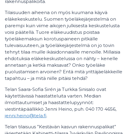
rakennuspalikoita.
Tilaisuuden aiheena on myös kuumana käyvä
eläkekeskustelu. Suomen työeläkejärjestelmä on
parempi kuin viime aikojen julkisesta keskustelusta
voisi päätellä. Tuore eläkeuudistus poistaa
työeläkemaksun korotuspaineen pitkälle
tulevaisuuteen, ja työeläkejärjestelmä on jo tovin
tehnyt tilaa muille ikäsidonnaisille menoille. Millaisia
ehdotuksia eläkekeskustelussa on nähty – kenelle
annetaan ja ketkä maksavat? Onko työeläke
puolustamisen arvoinen? Entä mitä yrittäjäeläkkeille
tapahtuu – ja mitä niille pitäisi tehdä?
Telan Saara-Sofia Sirén ja Turkka Sinisalo ovat
käytettävissä haastatteluita varten. Median
ilmoittautumiset ja haastattelupyynnöt:
viestintäpäällikkö Jenni Heino, puh. 040 170 4656,
jenni.heino@tela.fi
.
Telan tilaisuus ”Kestävän kasvun rakennuspalikat”
järjestetään Kabinetti-tilassa Jyväskylän Paviljongissa