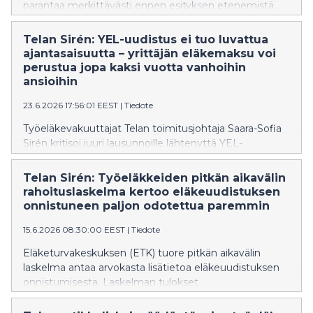
parantaa merkittävästi ennen esityksen etenemistä
eduskuntaan. Sirénin mukaan hallituksen esitys lisäisi
YEL-vakuuttamisen monimutkaisuutta ja
Telan Sirén: YEL-uudistus ei tuo luvattua
kustannuksia.
ajantasaisuutta – yrittäjän eläkemaksu voi
perustua jopa kaksi vuotta vanhoihin
ansioihin
23.6.2026 17:56:01 EEST
|
Tiedote
Työeläkevakuuttajat Telan toimitusjohtaja Saara-Sofia
Sirén kritisoi juuri lausunnoille lähtenyttä YEL-
uudistuksen hallituksen esitystä. Sirénin mielestä on
valitettavaa, että uudistus on muuttumassa
Telan Sirén: Työeläkkeiden pitkän aikavälin
pettymykseksi, joka ei saavuta hallituksen sille
rahoituslaskelma kertoo eläkeuudistuksen
asettamia tavoitteita.
onnistuneen paljon odotettua paremmin
15.6.2026 08:30:00 EEST
|
Tiedote
Eläketurvakeskuksen (ETK) tuore pitkän aikavälin
laskelma antaa arvokasta lisätietoa eläkeuudistuksen
onnistumisesta. Laskelman tulokset
työeläkejärjestelmän rahoitusnäkymistä ovat jopa
odottamattoman hyvät. Johtopäätöksissä ei