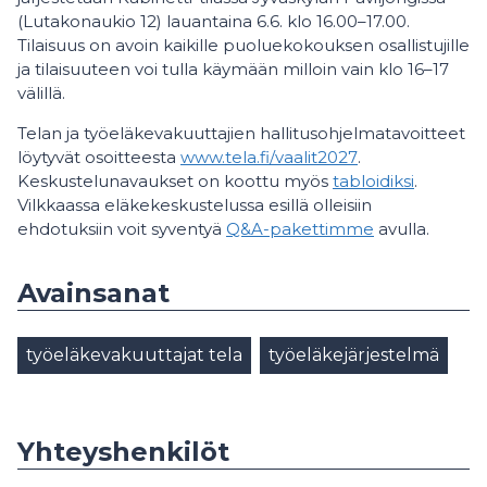
(Lutakonaukio 12) lauantaina 6.6. klo 16.00–17.00.
Tilaisuus on avoin kaikille puoluekokouksen osallistujille
ja tilaisuuteen voi tulla käymään milloin vain klo 16–17
välillä.
Telan ja työeläkevakuuttajien hallitusohjelmatavoitteet
löytyvät osoitteesta
www.tela.fi/vaalit2027
.
Keskustelunavaukset on koottu myös
tabloidiksi
.
Vilkkaassa eläkekeskustelussa esillä olleisiin
ehdotuksiin voit syventyä
Q&A-pakettimme
avulla.
Avainsanat
työeläkevakuuttajat tela
työeläkejärjestelmä
Yhteyshenkilöt