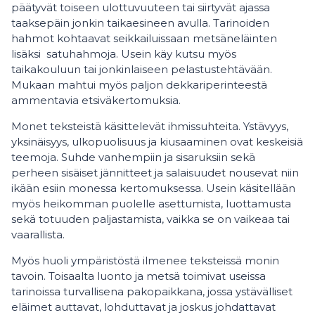
päätyvät toiseen ulottuvuuteen tai siirtyvät ajassa
taaksepäin jonkin taikaesineen avulla. Tarinoiden
hahmot kohtaavat seikkailuissaan metsäneläinten
lisäksi satuhahmoja. Usein käy kutsu myös
taikakouluun tai jonkinlaiseen pelastustehtävään.
Mukaan mahtui myös paljon dekkariperinteestä
ammentavia etsiväkertomuksia.
Monet teksteistä käsittelevät ihmissuhteita. Ystävyys,
yksinäisyys, ulkopuolisuus ja kiusaaminen ovat keskeisiä
teemoja. Suhde vanhempiin ja sisaruksiin sekä
perheen sisäiset jännitteet ja salaisuudet nousevat niin
ikään esiin monessa kertomuksessa. Usein käsitellään
myös heikomman puolelle asettumista, luottamusta
sekä totuuden paljastamista, vaikka se on vaikeaa tai
vaarallista.
Myös huoli ympäristöstä ilmenee teksteissä monin
tavoin. Toisaalta luonto ja metsä toimivat useissa
tarinoissa turvallisena pakopaikkana, jossa ystävälliset
eläimet auttavat, lohduttavat ja joskus johdattavat