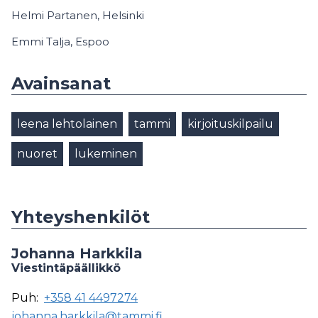
Helmi Partanen, Helsinki
Emmi Talja, Espoo
Avainsanat
leena lehtolainen
tammi
kirjoituskilpailu
nuoret
lukeminen
Yhteyshenkilöt
Johanna Harkkila
Viestintäpäällikkö
Puh:
+358 41 4497274
johanna.harkkila@tammi.fi