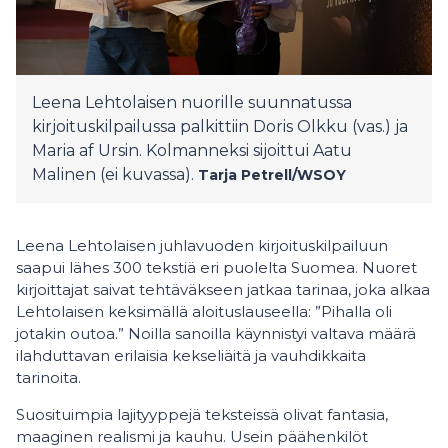
Leena Lehtolaisen nuorille suunnatussa
kirjoituskilpailussa palkittiin Doris Olkku (vas.) ja
Maria af Ursin. Kolmanneksi sijoittui Aatu
Malinen (ei kuvassa).
Tarja Petrell/WSOY
Leena Lehtolaisen juhlavuoden kirjoituskilpailuun
saapui lähes 300 tekstiä eri puolelta Suomea. Nuoret
kirjoittajat saivat tehtäväkseen jatkaa tarinaa, joka alkaa
Lehtolaisen keksimällä aloituslauseella: ”Pihalla oli
jotakin outoa.” Noilla sanoilla käynnistyi valtava määrä
ilahduttavan erilaisia kekseliäitä ja vauhdikkaita
tarinoita.
Suosituimpia lajityyppejä teksteissä olivat fantasia,
maaginen realismi ja kauhu. Usein päähenkilöt