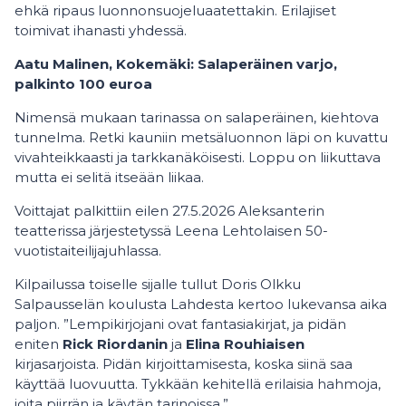
ehkä ripaus luonnonsuojeluaatettakin. Erilajiset
toimivat ihanasti yhdessä.
Aatu Malinen, Kokemäki: Salaperäinen varjo,
palkinto 100 euroa
Nimensä mukaan tarinassa on salaperäinen, kiehtova
tunnelma. Retki kauniin metsäluonnon läpi on kuvattu
vivahteikkaasti ja tarkkanäköisesti. Loppu on liikuttava
mutta ei selitä itseään liikaa.
Voittajat palkittiin eilen 27.5.2026 Aleksanterin
teatterissa järjestetyssä Leena Lehtolaisen 50-
vuotistaiteilijajuhlassa.
Kilpailussa toiselle sijalle tullut Doris Olkku
Salpausselän koulusta Lahdesta kertoo lukevansa aika
paljon. ”Lempikirjojani ovat fantasiakirjat, ja pidän
eniten
Rick Riordanin
ja
Elina Rouhiaisen
kirjasarjoista. Pidän kirjoittamisesta, koska siinä saa
käyttää luovuutta. Tykkään kehitellä erilaisia hahmoja,
joita piirrän ja käytän tarinoissa.”