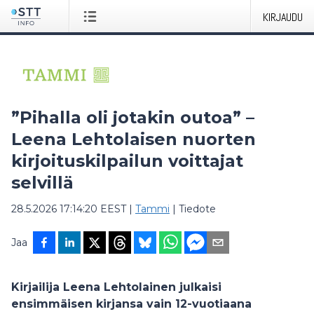
KIRJAUDU
”Pihalla oli jotakin outoa” –
Leena Lehtolaisen nuorten
kirjoituskilpailun voittajat
selvillä
28.5.2026 17:14:20 EEST
|
Tammi
|
Tiedote
Jaa
Kirjailija Leena Lehtolainen julkaisi
ensimmäisen kirjansa vain 12-vuotiaana