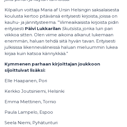
Kilpailun voittaja Maria af Ursin Helsingin saksalaisesta
koulusta kertoo pitävänsä erityisesti kirjoista, joissa on
kauhu- ja jännitysteema. ”Viimeaikaisista kirjoista pidin
erityisesti
Päivi Lukkarilan
Skutsista
, jonka luin pari
viikkoa sitten. Olen viime aikoina alkanut lukemaan
enemmän, haluan tehdä siitä hyvän tavan. Erityisesti
julkisissa liikennevälineissä haluan mieluummin lukea
kirjaa kuin katsoa kännykkää.”
Kymmenen parhaan kirjoittajan joukkoon
sijoittuivat lisäksi:
Elle Haapanen, Pori
Kerkko Joutsiniemi, Helsinki
Emma Miettinen, Tornio
Paula Lampelo, Espoo
Seela Niemi, Pyhätunturi