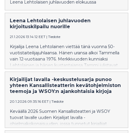
Leena Lehtolaisen juhlavuoden elokuussa
Leena Lehtolaisen juhlavuoden
kirjoituskilpailu nuorille
21.1.2026 13:14:12 EET
|
Tiedote
Kirjailija Leena Lehtolainen viettää tänä vuonna 50-
vuotistaiteilijajuhlaansa. Hänen uransa alkoi Tammella
vain 12-vuotiaana 1976. Merkkivuoden kunniaksi
Lehtolainen ja hänen kustantajansa Tammi julistavat
nuorille kirjoituskilpailun, jonka tarkoitus on innostaa
kuudes- ja seitsemäsluokkalaisia koululaisia
Kirjailijat lavalla -keskustelusarja punoo
kirjoittamaan ja sitä kautta sanoittamaan omia
yhteen Kansallisteatterin kevätohjelmiston
tunteitaan ja maailmaansa.
teemoja ja WSOY:n ajankohtaisia kirjoja
20.1.2026 09:35:16 EET
|
Tiedote
Keväällä 2026 Suomen Kansallisteatteri ja WSOY
tuovat lavalle uuden Kirjailijat lavalla -
ohjelmakokonaisuuden, jossa tunnetut kirjailijat
sukeltavat syvälle inhimillisyyden, tunteiden ja