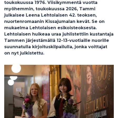
toukokuussa 1976. Viisikymmentä vuotta
myöhemmin, toukokuussa 2026, Tammi
julkaisee Leena Lehtolaisen 42. teoksen,
nuortenromaanin Kissajumalan kevät. Se on
mukaelma Lehtolaisen esikoisteoksesta.
Lehtolaisen huikeaa uraa juhlistettiin kustantaja
Tammen järjestämällä 12-13-vuotiaille nuorille
suunnatulla kirjoituskilpailulla, jonka voittajat
on nyt julkistettu.