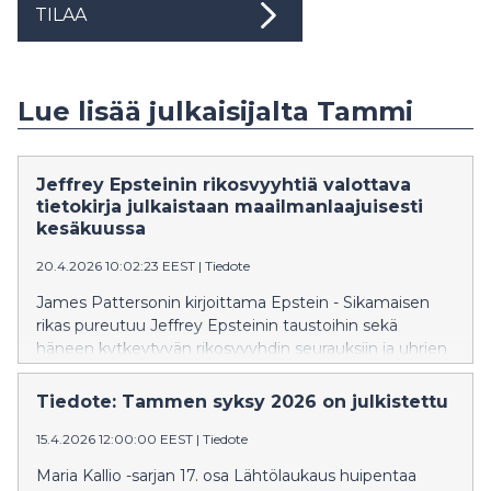
TILAA
Lue lisää julkaisijalta Tammi
Jeffrey Epsteinin rikosvyyhtiä valottava
tietokirja julkaistaan maailmanlaajuisesti
kesäkuussa
20.4.2026 10:02:23 EEST
|
Tiedote
James Pattersonin kirjoittama Epstein - Sikamaisen
rikas pureutuu Jeffrey Epsteinin taustoihin sekä
häneen kytkeytyvän rikosvyyhdin seurauksiin ja uhrien
kokemuksiin. Kirjan suomentaa Ilkka Rekiaro.
Tiedote: Tammen syksy 2026 on julkistettu
15.4.2026 12:00:00 EEST
|
Tiedote
Maria Kallio -sarjan 17. osa Lähtölaukaus huipentaa