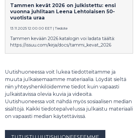
tarinoiden maailmaan.
Tammen kevät 2026 on julkistettu: ensi
vuonna juhlitaan Leena Lehtolaisen 50-
vuotista uraa
13.11.2025 12:00:00 EET
|
Tiedote
Tammen kevään 2026 katalogin voi ladata täältä:
https://issuu.com/kirja/docs/tammi_kevat_2026
Uutishuoneessa voit lukea tiedotteitamme ja
muuta julkaisemaamme materiaalia. Löydät sieltä
niin yhteyshenkilöidemme tiedot kuin vapaasti
julkaistavissa olevia kuvia ja videoita.
Uutishuoneessa voit nähdä myös sosiaalisen median
sisältöjä. Kaikki tiedotepalvelussa julkaistu materiaali
on vapaasti median käytettävissä.
TUTUSTU UUTISHUONEESEEMME