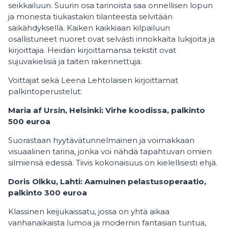
seikkailuun. Suurin osa tarinoista saa onnellisen lopun
ja monesta tiukastakin tilanteesta selvitään
säikähdyksellä. Kaiken kaikkiaan kilpailuun
osallistuneet nuoret ovat selvästi innokkaita lukijoita ja
kirjoittajia. Heidän kirjoittamansa tekstit ovat
sujuvakielisiä ja taiten rakennettuja.
Voittajat sekä Leena Lehtolaisen kirjoittamat
palkintoperustelut:
Maria af Ursin, Helsinki: Virhe koodissa, palkinto
500 euroa
Suorastaan hyytävätunnelmainen ja voimakkaan
visuaalinen tarina, jonka voi nähdä tapahtuvan omien
silmiensä edessä. Tiivis kokonaisuus on kielellisesti ehjä.
Doris Olkku, Lahti: Aamuinen pelastusoperaatio,
palkinto 300 euroa
Klassinen keijukaissatu, jossa on yhtä aikaa
vanhanaikaista lumoa ja modernin fantasian tuntua,