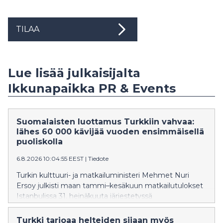
TILAA
Lue lisää julkaisijalta
Ikkunapaikka PR & Events
Suomalaisten luottamus Turkkiin vahvaa:
lähes 60 000 kävijää vuoden ensimmäisellä
puoliskolla
6.8.2026 10:04:55 EEST
|
Tiedote
Turkin kulttuuri- ja matkailuministeri Mehmet Nuri
Ersoy julkisti maan tammi–kesäkuun matkailutulokset
Istanbulissa 31. heinäkuuta järjestetyssä
lehdistötilaisuudessa. Lähi-idän konflikti ei ole juuri
horjuttanut Turkin suosiota suomalaisten
Turkki tarjoaa helteiden sijaan myös