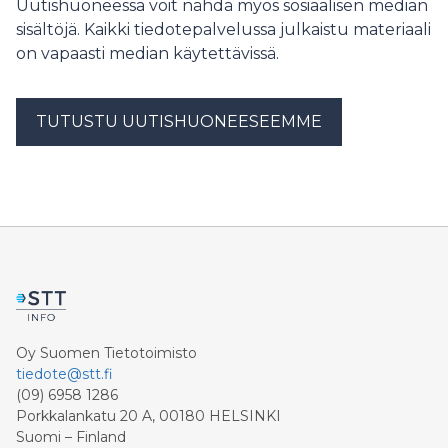
Uutishuoneessa voit nähdä myös sosiaalisen median
sisältöjä. Kaikki tiedotepalvelussa julkaistu materiaali
on vapaasti median käytettävissä.
TUTUSTU UUTISHUONEESEEMME
Oy Suomen Tietotoimisto
tiedote@stt.fi
(09) 6958 1286
Porkkalankatu 20 A, 00180 HELSINKI
Suomi – Finland