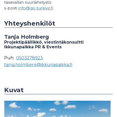
tasavallan suurlähetystö
s-posti
info@go-turkiye.fi
Yhteyshenkilöt
Tanja Holmberg
Projektipäällikkö, viestintäkonsultti
Ikkunapaikka PR & Events
Puh:
0503278923
tanja.holmberg@ikkunapaikka.fi
Kuvat