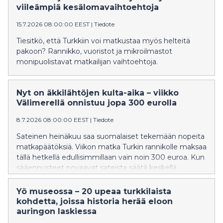
matkakohteena.
viileämpiä kesälomavaihtoehtoja
15.7.2026 08:00:00 EEST
|
Tiedote
Tiesitkö, että Turkkiin voi matkustaa myös helteitä
pakoon? Rannikko, vuoristot ja mikroilmastot
monipuolistavat matkailijan vaihtoehtoja.
Nyt on äkkilähtöjen kulta-aika – viikko
Välimerellä onnistuu jopa 300 eurolla
8.7.2026 08:00:00 EEST
|
Tiedote
Sateinen heinäkuu saa suomalaiset tekemään nopeita
matkapäätöksiä. Viikon matka Turkin rannikolle maksaa
tällä hetkellä edullisimmillaan vain noin 300 euroa. Kun
sääennusteet povaavat sateista säätä keskellä
lomasesonkia, yhä useampi päätyy viime hetken
ratkaisuun ja varaa äkkilähdön ulkomaille.
Yö museossa – 20 upeaa turkkilaista
kohdetta, joissa historia herää eloon
auringon laskiessa