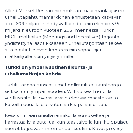
Allied Market Researchin mukaan maailmanlaajuisen
urheilutapahtumamarkkinan ennustetaan kasvavan
jopa 609 miljardiin Yhdysvaltain dollariin eli noin 535
miljardiin euroon vuoteen 2031 mennessä. Turkin
MICE-matkailun (Meetings and Incentives) tarjonta
yhdistettynä laadukkaaseen urheilutarjontaan tekee
siitä houkuttelevan kohteen niin vapaa-ajan
matkailijoille kuin yritysryhmille.
Turkki on ympärivuotinen liikunta- ja
urheilumatkojen kohde
Turkki tarjoaa runsaasti mahdollisuuksia liikuntaan ja
seikkailuun ympäri vuoden. Voit kulkea hienoilla
vaellusreiteillä, pyöräillä vaihtelevissa maastoissa tai
kokeilla uusia lajeja, kuten vaikkapa varjoliitoa.
Kesäisin maan sinisillä rannikoilla voi sukeltaa ja
harrastaa leijalautailua, kun taas talvella lumihuippuiset
vuoret tarjoavat hiihtomahdollisuuksia. Kevät ja syksy