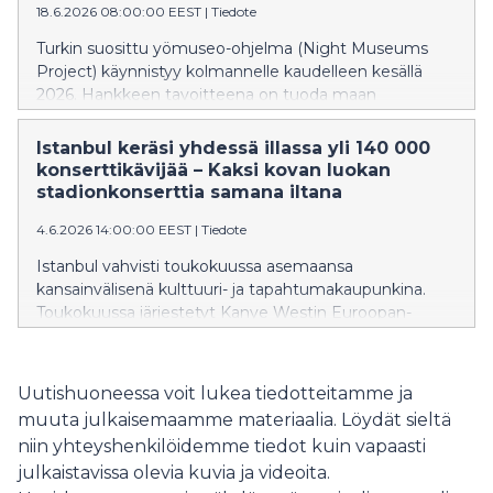
18.6.2026 08:00:00 EEST
|
Tiedote
Turkin suosittu yömuseo-ohjelma (Night Museums
Project) käynnistyy kolmannelle kaudelleen kesällä
2026. Hankkeen tavoitteena on tuoda maan
kulttuuriperintöä helpommin matkailijoiden ulottuville
– myös normaalien aukioloaikojen ulkopuolella.
Istanbul keräsi yhdessä illassa yli 140 000
konserttikävijää – Kaksi kovan luokan
stadionkonserttia samana iltana
4.6.2026 14:00:00 EEST
|
Tiedote
Istanbul vahvisti toukokuussa asemaansa
kansainvälisenä kulttuuri- ja tapahtumakaupunkina.
Toukokuussa järjestetyt Kanye Westin Euroopan-
kiertueen avauskonsertti sekä maailmankuulun
tenorin Andrea Bocellin stadionkonsertti keräsivät
yhteensä yli 140 000 musiikin ystävää eri puolilta
Uutishuoneessa voit lukea tiedotteitamme ja
maailmaa.
muuta julkaisemaamme materiaalia. Löydät sieltä
niin yhteyshenkilöidemme tiedot kuin vapaasti
julkaistavissa olevia kuvia ja videoita.