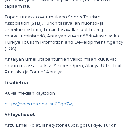
tapaamista.
Tapahtumassa ovat mukana Sports Tourism
Association (STB), Turkin tasavallan nuoriso- ja
urheiluministeriö, Turkin tasavallan kulttuuri- ja
matkailuministeriö, Antalyan kuvernöörinvirasto sekä
Türkiye Tourism Promotion and Development Agency
(TGA).
Antalyan urheilutapahtumien valikoimaan kuuluvat
muun muassa Turkish Airlines Open, Alanya Ultra Trail,
Runtalya ja Tour of Antalya.
Lisätietoa
Kuvia median käyttöön
https://docs.tga.gov.tr/u09gn7yy
Yhteystiedot
Arzu Emel Polat, lähetystöneuvos, goTürkiye, Turkin