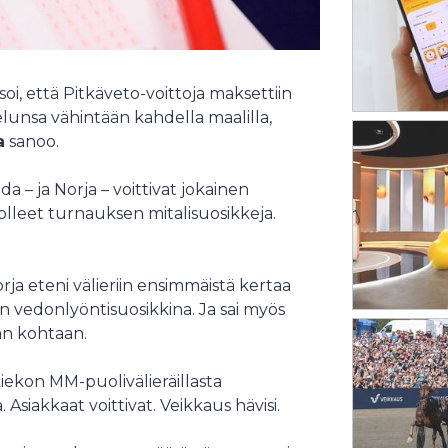
tsoi, että Pitkäveto-voittoja maksettiin
telunsa vähintään kahdella maalilla,
a
sanoo.
a – ja Norja – voittivat jokainen
 olleet turnauksen mitalisuosikkeja.
orja eteni välieriin ensimmäistä kertaa
n vedonlyöntisuosikkina. Ja sai myös
än kohtaan.
äkiekon MM-puolivälieräillasta
Asiakkaat voittivat. Veikkaus hävisi.