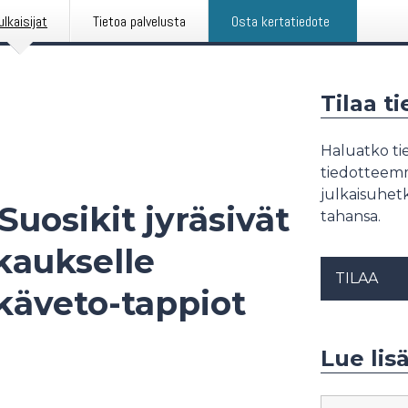
ulkaisijat
Tietoa palvelusta
Osta kertatiedote
Tilaa t
Haluatko tie
tiedotteemme
julkaisuhetk
uosikit jyräsivät
tahansa.
kkaukselle
TILAA
käveto-tappiot
Lue lis