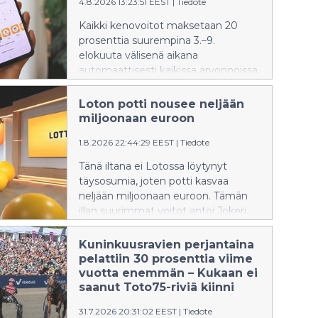
4.8.2026 13:23:51 EEST
|
Tiedote
Kaikki kenovoitot maksetaan 20
prosenttia suurempina 3.–9.
elokuuta välisenä aikana
automaattisesti kaikissa arvonnoissa,
kaikilla kenotasoilla ja kaikissa
pelimuodoissa.
Loton potti nousee neljään
miljoonaan euroon
1.8.2026 22:44:29 EEST
|
Tiedote
Tänä iltana ei Lotossa löytynyt
täysosumia, joten potti kasvaa
neljään miljoonaan euroon. Tämän
illan suurimmat voitot antoi Jokeri.
Kuninkuusravien perjantaina
pelattiin 30 prosenttia viime
vuotta enemmän – Kukaan ei
saanut Toto75-riviä kiinni
31.7.2026 20:31:02 EEST
|
Tiedote