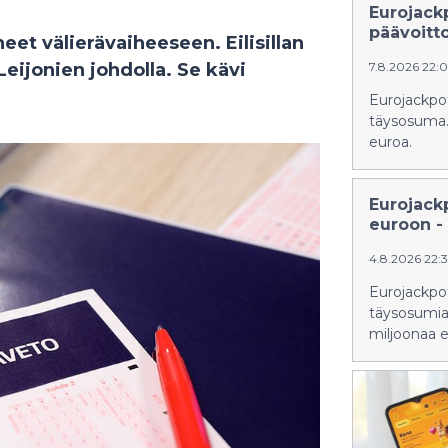
Eurojack
päävoitt
et välierävaiheeseen. Eilisillan
Leijonien johdolla. Se kävi
7.8.2026 22:
Eurojackpot
täysosuma. 
euroa.
Eurojack
euroon - 
4.8.2026 22:
Eurojackpoti
täysosumia.
miljoonaa e