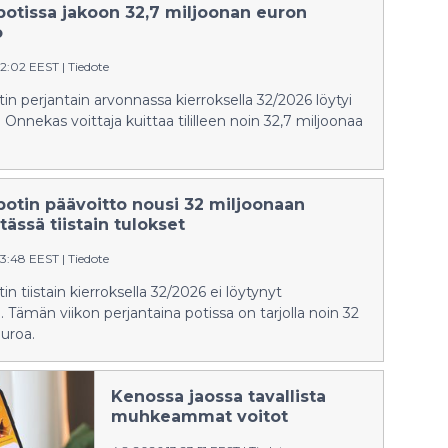
potissa jakoon 32,7 miljoonan euron
o
02:02 EEST
|
Tiedote
in perjantain arvonnassa kierroksella 32/2026 löytyi
Onnekas voittaja kuittaa tililleen noin 32,7 miljoonaa
potin päävoitto nousi 32 miljoonaan
tässä tiistain tulokset
33:48 EEST
|
Tiedote
n tiistain kierroksella 32/2026 ei löytynyt
 Tämän viikon perjantaina potissa on tarjolla noin 32
uroa.
Kenossa jaossa tavallista
muhkeammat voitot