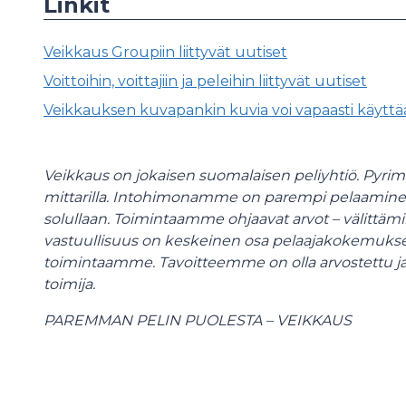
Linkit
Veikkaus Groupiin liittyvät uutiset
Voittoihin, voittajiin ja peleihin liittyvät uutiset
Veikkauksen kuvapankin kuvia voi vapaasti käyttää 
Veikkaus on jokaisen suomalaisen peliyhtiö. Pyri
mittarilla. Intohimonamme on parempi pelaaminen,
solullaan. Toimintaamme ohjaavat arvot – välittäm
vastuullisuus on keskeinen osa pelaajakokemuksen 
toimintaamme. Tavoitteemme on olla arvostettu j
toimija.
PAREMMAN PELIN PUOLESTA – VEIKKAUS