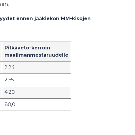
aen.
ydet ennen jääkiekon MM-kisojen
Pitkäveto-kerroin
maailmanmestaruudelle
2,24
2,65
4,20
80,0