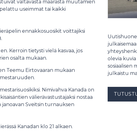
 koostuivat valtavasta määrästä muutamien
 pelattu useimmat tai kaikki
eräpelin ennakkosuosikit voittajiksi
Uutishuonee
.
julkaisemaam
. Kerroin tietysti vielä kasvaa, jos
yhteyshenki
rien osalta mukaan.
olevia kuvia
sosiaalisen 
uksen Teemu Eirtovaaran mukaan
julkaistu ma
anmestaruuden.
 mestarisuosikiksi. Nimivahva Kanada on
TUTUST
isaisäntien välierävastustajaksi nostaa
n janoavan Sveitsin turnauksen
ierässä Kanadan klo 21 alkaen.