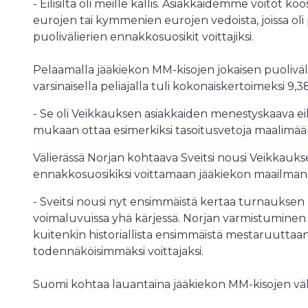
- Eilisilta oli meille kallis. Asiakkaidemme voitot
eurojen tai kymmenien eurojen vedoista, joissa oli
puolivälierien ennakkosuosikit voittajiksi.
Pelaamalla jääkiekon MM-kisojen jokaisen puoliväli
varsinaisella peliajalla tuli kokonaiskertoimeksi 9,38
- Se oli Veikkauksen asiakkaiden menestyskaava eilen
mukaan ottaa esimerkiksi tasoitusvetoja maalimää
Välierässä Norjan kohtaava Sveitsi nousi Veikka
ennakkosuosikiksi voittamaan jääkiekon maailm
- Sveitsi nousi nyt ensimmäistä kertaa turnauksen
voimaluvuissa yhä kärjessä. Norjan varmistuminen k
kuitenkin historiallista ensimmäistä mestaruuttaa
todennäköisimmäksi voittajaksi.
Suomi kohtaa lauantaina jääkiekon MM-kisojen väl