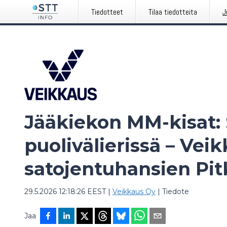
Tiedotteet
Tilaa tiedotteita
J
Jääkiekon MM-kisat: S
puolivälierissä – Vei
satojentuhansien Pit
29.5.2026 12:18:26 EEST
|
Veikkaus Oy
|
Tiedote
Jaa