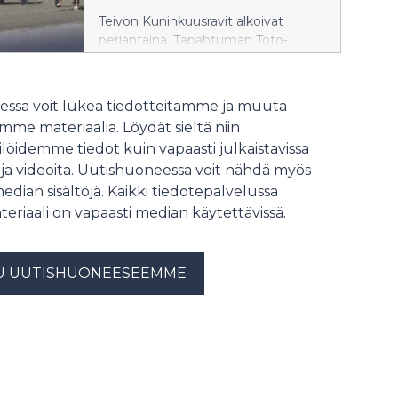
Teivon Kuninkuusravit alkoivat
perjantaina. Tapahtuman Toto-
pelivaihto kasvoi perjantain osalta
peräti 30 prosenttia viime vuoden
Kuninkuusravien perjantaihin
ssa voit lukea tiedotteitamme ja muuta
verrattuna.
me materiaalia. Löydät sieltä niin
löidemme tiedot kuin vapaasti julkaistavissa
 ja videoita. Uutishuoneessa voit nähdä myös
median sisältöjä. Kaikki tiedotepalvelussa
teriaali on vapaasti median käytettävissä.
U UUTISHUONEESEEMME