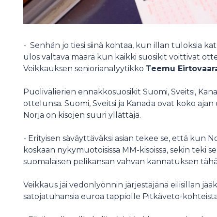
- Senhän jo tiesi siinä kohtaa, kun illan tuloksia ka
ulos valtava määrä kun kaikki suosikit voittivat ot
Veikkauksen seniorianalyytikko
Teemu Eirtovaar
Puolivälierien ennakkosuosikit Suomi, Sveitsi, Kanad
ottelunsa. Suomi, Sveitsi ja Kanada ovat koko ajan
Norja on kisojen suuri yllättäjä.
- Erityisen säväyttäväksi asian tekee se, että kun N
koskaan nykymuotoisissa MM-kisoissa, sekin teki se
suomalaisen pelikansan vahvan kannatuksen täh
Veikkaus jäi vedonlyönnin järjestäjänä eilisillan jä
satojatuhansia euroa tappiolle Pitkäveto-kohteista. 