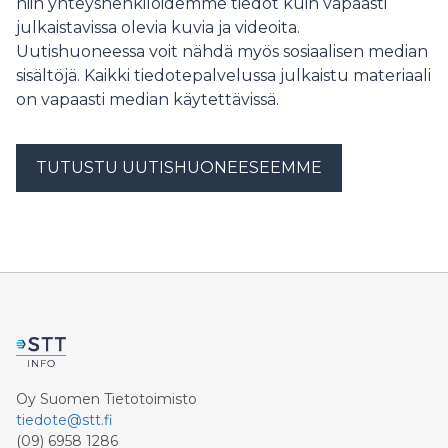
niin yhteyshenkilöidemme tiedot kuin vapaasti
julkaistavissa olevia kuvia ja videoita.
Uutishuoneessa voit nähdä myös sosiaalisen median
sisältöjä. Kaikki tiedotepalvelussa julkaistu materiaali
on vapaasti median käytettävissä.
TUTUSTU UUTISHUONEESEEMME
Oy Suomen Tietotoimisto
tiedote@stt.fi
(09) 6958 1286