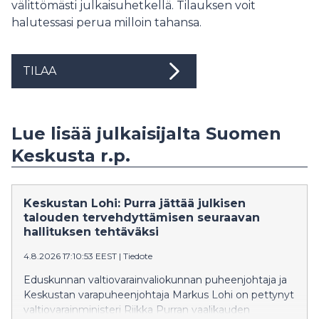
välittömästi julkaisuhetkellä. Tilauksen voit
halutessasi perua milloin tahansa.
TILAA
Lue lisää julkaisijalta Suomen
Keskusta r.p.
Keskustan Lohi: Purra jättää julkisen
talouden tervehdyttämisen seuraavan
hallituksen tehtäväksi
4.8.2026 17:10:53 EEST
|
Tiedote
Eduskunnan valtiovarainvaliokunnan puheenjohtaja ja
Keskustan varapuheenjohtaja Markus Lohi on pettynyt
valtiovarainministeri Riikka Purran vaalikauden