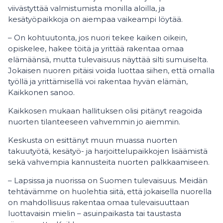
viivästyttää valmistumista monilla aloilla, ja
kesätyöpaikkoja on aiempaa vaikeampi löytää.
– On kohtuutonta, jos nuori tekee kaiken oikein,
opiskelee, hakee töitä ja yrittää rakentaa omaa
elämäänsä, mutta tulevaisuus näyttää silti sumuiselta.
Jokaisen nuoren pitäisi voida luottaa siihen, että omalla
työllä ja yrittämisellä voi rakentaa hyvän elämän,
Kaikkonen sanoo.
Kaikkosen mukaan hallituksen olisi pitänyt reagoida
nuorten tilanteeseen vahvemmin jo aiemmin.
Keskusta on esittänyt muun muassa nuorten
takuutyötä, kesätyö- ja harjoittelupaikkojen lisäämistä
sekä vahvempia kannusteita nuorten palkkaamiseen.
– Lapsissa ja nuorissa on Suomen tulevaisuus. Meidän
tehtävämme on huolehtia siitä, että jokaisella nuorella
on mahdollisuus rakentaa omaa tulevaisuuttaan
luottavaisin mielin – asuinpaikasta tai taustasta