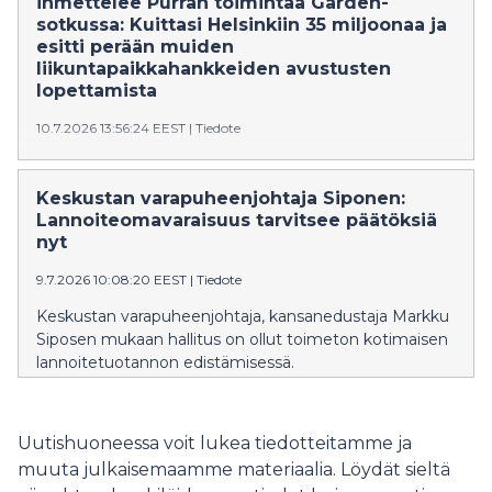
ihmettelee Purran toimintaa Garden-
sotkussa: Kuittasi Helsinkiin 35 miljoonaa ja
esitti perään muiden
liikuntapaikkahankkeiden avustusten
lopettamista
10.7.2026 13:56:24 EEST
|
Tiedote
Siposen mukaan Purra ei ole edelleenkään vastannut
kysymykseen siitä, mitä perussuomalaiset sai
Keskustan varapuheenjohtaja Siponen:
kehysriihen lehmänkaupoissa, jossa Gardenin-
Lannoiteomavaraisuus tarvitsee päätöksiä
avustuksesta sovittiin.
nyt
9.7.2026 10:08:20 EEST
|
Tiedote
Keskustan varapuheenjohtaja, kansanedustaja Markku
Siposen mukaan hallitus on ollut toimeton kotimaisen
lannoitetuotannon edistämisessä.
Uutishuoneessa voit lukea tiedotteitamme ja
muuta julkaisemaamme materiaalia. Löydät sieltä