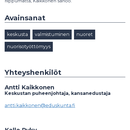
riippumatta, Kaikkonen sanoo.
Avainsanat
keskusta
valmistuminen
nuoret
nuorisotyöttömyys
Yhteyshenkilöt
Antti Kaikkonen
Keskustan puheenjohtaja, kansanedustaja
antti.kaikkonen@eduskunta.fi