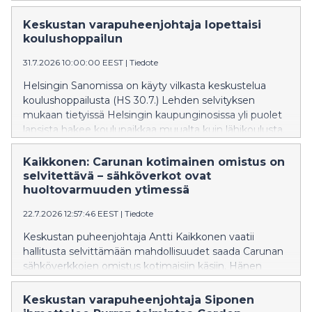
viimeiseen budjettiehdotukseen. Lohen mukaan
ehdotus ei katkaise Suomen velkaantumista, vaan
Keskustan varapuheenjohtaja lopettaisi
siirtää välttämättömiä päätöksiä seuraavan hallituksen
koulushoppailun
tehtäväksi.
31.7.2026 10:00:00 EEST
|
Tiedote
Helsingin Sanomissa on käyty vilkasta keskustelua
koulushoppailusta (HS 30.7.) Lehden selvityksen
mukaan tietyissä Helsingin kaupunginosissa yli puolet
lapsista hakee koulupaikkaa muualta kuin lähikoulusta.
Kaikkonen: Carunan kotimainen omistus on
selvitettävä – sähköverkot ovat
huoltovarmuuden ytimessä
22.7.2026 12:57:46 EEST
|
Tiedote
Keskustan puheenjohtaja Antti Kaikkonen vaatii
hallitusta selvittämään mahdollisuudet saada Carunan
sähköverkkojen omistus kotimaisiin käsiin. Hänen
mukaansa sähköverkot ovat kriittistä infrastruktuuria,
jonka omistuksella on merkitystä Suomen
Keskustan varapuheenjohtaja Siponen
turvallisuudelle ja huoltovarmuudelle.