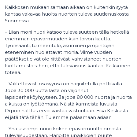
Kaikkosen mukaan samaan aikaan on kuitenkin syytä
kantaa vakavaa huolta nuorten tulevaisuudenuskosta
Suomessa.
– Liian moni nuori katsoo tulevaisuuteen tällä hetkellä
enemmän epävarmuuden kuin toivon kautta.
Työnsaanti, toimeentulo, asuminen ja opintojen
eteneminen huolettavat monia. Viime vuosien
päätökset eivät ole riittävästi vahvistaneet nuorten
luottamusta siihen, että tulevaisuus kantaa, Kaikkonen
toteaa.
– Valitettavasti osasyynsä on harjoitetulla politiikalla.
Jopa 30 000 uutta lasta on vajonnut
lapsiperheköyhyyteen. Ja jopa 80 000 nuorta ja nuorta
aikuista on työttömänä. Näistä karmeista luvuista
Orpon hallitus ei voi väistää vastuutaan. Eikä Keskusta
ei jätä tätä tähän. Tulemme palaamaan asiaan.
– Yhä useampi nuori kokee epävarmuutta omasta
tulevaisuudestaan. Harjoittelupaikkojen puute