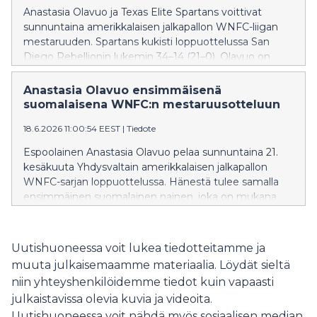
Anastasia Olavuo ja Texas Elite Spartans voittivat
sunnuntaina amerikkalaisen jalkapallon WNFC-liigan
mestaruuden. Spartans kukisti loppuottelussa San
Diego Rebellionin lukemin 34–14 (21–0). Olavuo on
ensimmäinen suomalainen, joka on ollut mukana
voittamassa kovatasoisen amerikkalaisen naisten
Anastasia Olavuo ensimmäisenä
WNFC-sarjan mestaruuden.
suomalaisena WNFC:n mestaruusotteluun
18.6.2026 11:00:54 EEST
|
Tiedote
Espoolainen Anastasia Olavuo pelaa sunnuntaina 21.
kesäkuuta Yhdysvaltain amerikkalaisen jalkapallon
WNFC-sarjan loppuottelussa. Hänestä tulee samalla
ensimmäinen suomalainen nainen, joka on mukana
sarjan mestaruusottelussa.
Uutishuoneessa voit lukea tiedotteitamme ja
muuta julkaisemaamme materiaalia. Löydät sieltä
niin yhteyshenkilöidemme tiedot kuin vapaasti
julkaistavissa olevia kuvia ja videoita.
Uutishuoneessa voit nähdä myös sosiaalisen median