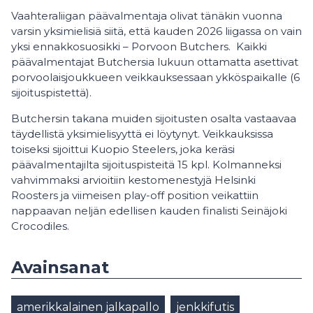
Vaahteraliigan päävalmentaja olivat tänäkin vuonna
varsin yksimielisiä siitä, että kauden 2026 liigassa on vain
yksi ennakkosuosikki – Porvoon Butchers. Kaikki
päävalmentajat Butchersia lukuun ottamatta asettivat
porvoolaisjoukkueen veikkauksessaan ykköspaikalle (6
sijoituspistettä).
Butchersin takana muiden sijoitusten osalta vastaavaa
täydellistä yksimielisyyttä ei löytynyt. Veikkauksissa
toiseksi sijoittui Kuopio Steelers, joka keräsi
päävalmentajilta sijoituspisteitä 15 kpl. Kolmanneksi
vahvimmaksi arvioitiin kestomenestyjä Helsinki
Roosters ja viimeisen play-off position veikattiin
nappaavan neljän edellisen kauden finalisti Seinäjoki
Crocodiles.
Avainsanat
amerikkalainen jalkapallo
jenkkifutis