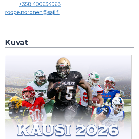
+358 400634968
roope.noronen@sajl.fi
Kuvat