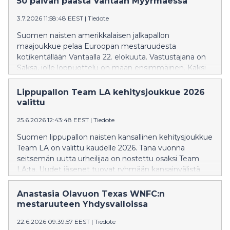
50 päivän päästä Vantaan Myyrmäessä
3.7.2026 11:58:48 EEST
|
Tiedote
Suomen naisten amerikkalaisen jalkapallon
maajoukkue pelaa Euroopan mestaruudesta
kotikentällään Vantaalla 22. elokuuta. Vastustajana on
Saksa, jolle loppuottelu on maan ensimmäinen. Kaksi
Euroopan mestaruutta aiemmin voittanut Suomi
pääsee jahtaamaan titteliä historiallisesti ensimmäistä
Lippupallon Team LA kehitysjoukkue 2026
kertaa kotikentällään.
valittu
25.6.2026 12:43:48 EEST
|
Tiedote
Suomen lippupallon naisten kansallinen kehitysjoukkue
Team LA on valittu kaudelle 2026. Tänä vuonna
seitsemän uutta urheilijaa on nostettu osaksi Team
LA:ta. Uudet jäsenet tuovat ryhmään kansainvälistä
kokemusta, kansainvälisen tason yleisurheilutaustaa
sekä EM-mitalien makuun päässeitä nuoria
Anastasia Olavuon Texas WNFC:n
lippupalloilijoita. Joukkue koostuu 21 olympiapaikkaa
mestaruuteen Yhdysvalloissa
janoavasta urheilijasta.
22.6.2026 09:39:57 EEST
|
Tiedote