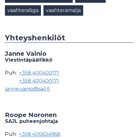
vaahteraliiga
vaahteramalja
Yhteyshenkilöt
Janne Vainio
Viestintäpäällikkö
Puh:
+358 400400171
+358 400400171
janne.vainio@sajl.fi
Roope Noronen
SAJL puheenjohtaja
Puh:
+358 400634968