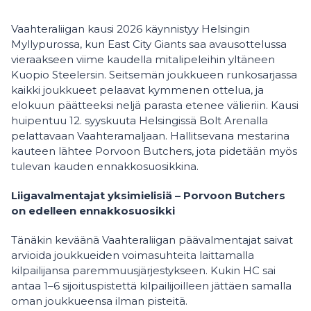
Vaahteraliigan kausi 2026 käynnistyy Helsingin
Myllypurossa, kun East City Giants saa avausottelussa
vieraakseen viime kaudella mitalipeleihin yltäneen
Kuopio Steelersin. Seitsemän joukkueen runkosarjassa
kaikki joukkueet pelaavat kymmenen ottelua, ja
elokuun päätteeksi neljä parasta etenee välieriin. Kausi
huipentuu 12. syyskuuta Helsingissä Bolt Arenalla
pelattavaan Vaahteramaljaan. Hallitsevana mestarina
kauteen lähtee Porvoon Butchers, jota pidetään myös
tulevan kauden ennakkosuosikkina.
Liigavalmentajat yksimielisiä – Porvoon Butchers
on edelleen ennakkosuosikki
Tänäkin keväänä Vaahteraliigan päävalmentajat saivat
arvioida joukkueiden voimasuhteita laittamalla
kilpailijansa paremmuusjärjestykseen. Kukin HC sai
antaa 1–6 sijoituspistettä kilpailijoilleen jättäen samalla
oman joukkueensa ilman pisteitä.