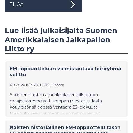
TILAA
Lue lisää julkaisijalta Suomen
Amerikkalaisen Jalkapallon
Liitto ry
EM-loppuotteluun valmistautuva leiriryhmä
valittu
6.8.2026 10:44:15 EEST
|
Tiedote
Suomen naisten amerikkalaisen jalkapallon
maajoukkue pelaa Euroopan mestaruudesta
kotiyleisönsä edessä Vantaalla 22. elokuuta.
Maajoukkueen valmennus on nyt nimennyt
leiriryhmän, joka aloittaa valmistautumisen EM-
loppuotteluun.
Naisten historiallinen EM-loppuottelu tasan