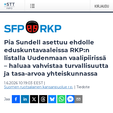
KIRJAUDU
Pia Sundell asettuu ehdolle
eduskuntavaaleissa RKP:n
listalla Uudenmaan vaalipiirissä
– haluaa vahvistaa turvallisuutta
ja tasa-arvoa yhteiskunnassa
1.6.2026 10:19:03 EEST
|
Suomen ruotsalainen kansanpuolue r.p.
|
Tiedote
Jaa