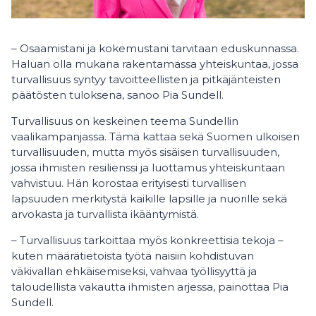
– Osaamistani ja kokemustani tarvitaan eduskunnassa.
Haluan olla mukana rakentamassa yhteiskuntaa, jossa
turvallisuus syntyy tavoitteellisten ja pitkäjänteisten
päätösten tuloksena, sanoo Pia Sundell.
Turvallisuus on keskeinen teema Sundellin
vaalikampanjassa. Tämä kattaa sekä Suomen ulkoisen
turvallisuuden, mutta myös sisäisen turvallisuuden,
jossa ihmisten resilienssi ja luottamus yhteiskuntaan
vahvistuu. Hän korostaa erityisesti turvallisen
lapsuuden merkitystä kaikille lapsille ja nuorille sekä
arvokasta ja turvallista ikääntymistä.
– Turvallisuus tarkoittaa myös konkreettisia tekoja –
kuten määrätietoista työtä naisiin kohdistuvan
väkivallan ehkäisemiseksi, vahvaa työllisyyttä ja
taloudellista vakautta ihmisten arjessa, painottaa Pia
Sundell.