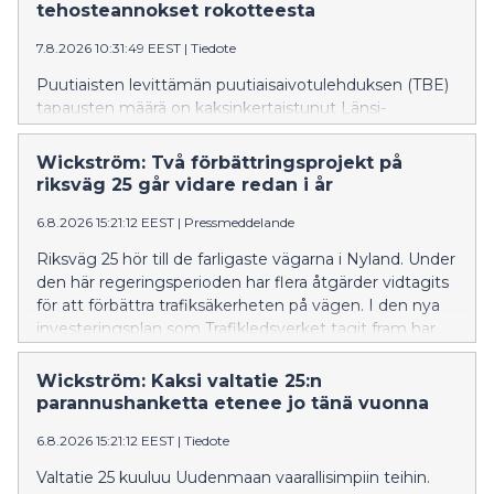
tehosteannokset rokotteesta
7.8.2026 10:31:49 EEST
|
Tiedote
Puutiaisten levittämän puutiaisaivotulehduksen (TBE)
tapausten määrä on kaksinkertaistunut Länsi-
Uudellamaalla tänä vuonna verrattuna viime vuoden
vastaavaan ajankohtaan – tapauksia on todettu tänä
Wickström: Två förbättringsprojekt på
kesänä jo 49, kun viime vuonna niitä oli 25. Viime
riksväg 25 går vidare redan i år
vuosien aikana TBE:tä on alkanut esiintyä myös Itä-
Uudenmaan kunnissa, vaikka tapausmäärät ovat
6.8.2026 15:21:12 EEST
|
Pressmeddelande
toistaiseksi melko vähäisiä. Viime vuonna neljä
Riksväg 25 hör till de farligaste vägarna i Nyland. Under
henkilöä kuoli Uudellamaalla TBE:n seurauksena.
den här regeringsperioden har flera åtgärder vidtagits
Monet Suomen riskialueista sijaitsevat Uudellamaalla.
för att förbättra trafiksäkerheten på vägen. I den nya
investeringsplan som Trafikledsverket tagit fram har
åtgärder längs riksväg 25 prioriterats.
Wickström: Kaksi valtatie 25:n
parannushanketta etenee jo tänä vuonna
6.8.2026 15:21:12 EEST
|
Tiedote
Valtatie 25 kuuluu Uudenmaan vaarallisimpiin teihin.