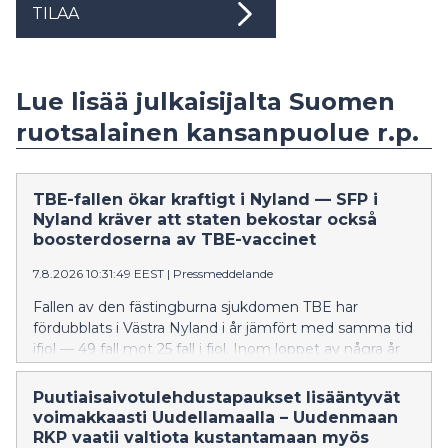
TILAA
Lue lisää julkaisijalta Suomen
ruotsalainen kansanpuolue r.p.
TBE-fallen ökar kraftigt i Nyland — SFP i
Nyland kräver att staten bekostar också
boosterdoserna av TBE-vaccinet
7.8.2026 10:31:49 EEST
|
Pressmeddelande
Fallen av den fästingburna sjukdomen TBE har
fördubblats i Västra Nyland i år jämfört med samma tid
ifjol — 49 fall mot 25 fall i fjol. Inom loppet av några år
har TBE också börjat förekomma i östnyländska
kommuner, även om det handlar om tämligen få fall
Puutiaisaivotulehdustapaukset lisääntyvät
tills vidare. Förra året dog fyra personer i Nyland av
voimakkaasti Uudellamaalla – Uudenmaan
TBE. Många av Finlands riskområden finns i Nyland.
RKP vaatii valtiota kustantamaan myös