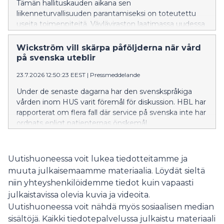
Tämän hallituskauden aikana sen
liikenneturvallisuuden parantamiseksi on toteutettu
useita toimenpiteitä. Väyläviraston laatimassa uudessa
investointiohjelmassa valtatie 25:n kehittämistoimet
on asetettu etusijalle.
Wickström vill skärpa påföljderna när vård
på svenska uteblir
23.7.2026 12:50:23 EEST
|
Pressmeddelande
Under de senaste dagarna har den svenskspråkiga
vården inom HUS varit föremål för diskussion. HBL har
rapporterat om flera fall där service på svenska inte har
ordnats enligt patienternas önskemål.
Uutishuoneessa voit lukea tiedotteitamme ja
muuta julkaisemaamme materiaalia. Löydät sieltä
niin yhteyshenkilöidemme tiedot kuin vapaasti
julkaistavissa olevia kuvia ja videoita.
Uutishuoneessa voit nähdä myös sosiaalisen median
sisältöjä. Kaikki tiedotepalvelussa julkaistu materiaali