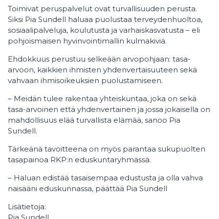
Toimivat peruspalvelut ovat turvallisuuden perusta.
Siksi Pia Sundell haluaa puolustaa terveydenhuoltoa,
sosiaalipalveluja, koulutusta ja varhaiskasvatusta – eli
pohjoismaisen hyvinvointimallin kulmakiviä.
Ehdokkuus perustuu selkeään arvopohjaan: tasa-
arvoon, kaikkien ihmisten yhdenvertaisuuteen sekä
vahvaan ihmisoikeuksien puolustamiseen.
– Meidän tulee rakentaa yhteiskuntaa, joka on sekä
tasa-arvoinen että yhdenvertainen ja jossa jokaisella on
mahdollisuus elää turvallista elämää, sanoo Pia
Sundell.
Tärkeänä tavoitteena on myös parantaa sukupuolten
tasapainoa RKP:n eduskuntaryhmässä.
– Haluan edistää tasaisempaa edustusta ja olla vahva
naisääni eduskunnassa, päättää Pia Sundell
Lisätietoja:
Pia Sundell